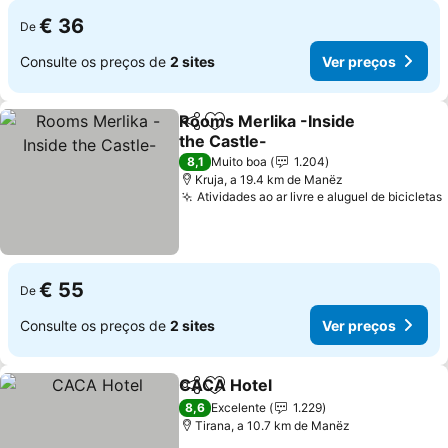
€ 36
De
Consulte os preços de
2 sites
Ver preços
Rooms Merlika -Inside
Partilhar
Adicionar aos favoritos
the Castle-
8,1
Muito boa
1.204
Kruja, a 19.4 km de Manëz
Atividades ao ar livre e aluguel de bicicletas
€ 55
De
Consulte os preços de
2 sites
Ver preços
CACA Hotel
Partilhar
Adicionar aos favoritos
8,6
Excelente
1.229
Tirana, a 10.7 km de Manëz