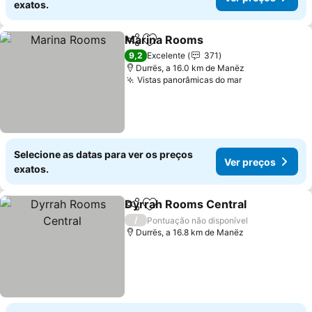
exatos.
Marina Rooms
Partilhar
Adicionar aos favoritos
9,2
Excelente
371
Durrës, a 16.0 km de Manëz
Vistas panorâmicas do mar
Selecione as datas para ver os preços
Ver preços
exatos.
Dyrrah Rooms Central
Partilhar
Adicionar aos favoritos
/
Pontuação não disponível
Durrës, a 16.8 km de Manëz