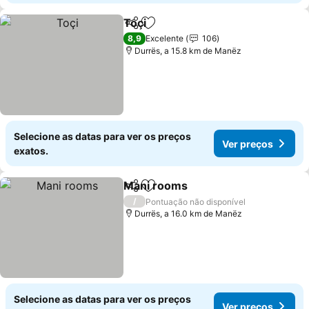
Toçi
Partilhar
Adicionar aos favoritos
8,9
Excelente
106
Durrës, a 15.8 km de Manëz
Selecione as datas para ver os preços
Ver preços
exatos.
Mani rooms
Partilhar
Adicionar aos favoritos
/
Pontuação não disponível
Durrës, a 16.0 km de Manëz
Selecione as datas para ver os preços
Ver preços