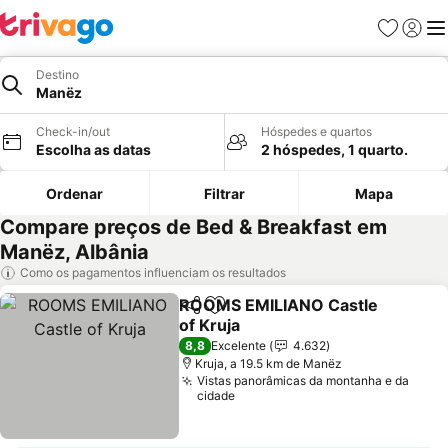
Favoritos
Iniciar
Me
Destino
Manëz
Check-in/out
Hóspedes e quartos
Escolha as datas
2 hóspedes, 1 quarto.
Ordenar
Filtrar
Mapa
Compare preços de Bed & Breakfast em
Manëz, Albânia
Como os pagamentos influenciam os resultados
ROOMS EMILIANO Castle
Partilhar
Adicionar aos favoritos
of Kruja
8,8
Excelente
4.632
Kruja, a 19.5 km de Manëz
Vistas panorâmicas da montanha e da
cidade