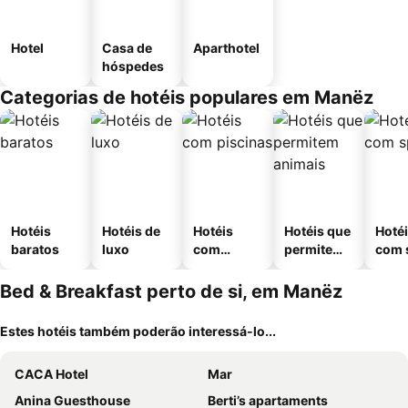
Hotel
Casa de
Aparthotel
hóspedes
Categorias de hotéis populares em Manëz
Hotéis
Hotéis de
Hotéis
Hotéis que
Hoté
baratos
luxo
com
permitem
com 
piscinas
animais
Bed & Breakfast perto de si, em Manëz
Estes hotéis também poderão interessá-lo...
CACA Hotel
Mar
Anina Guesthouse
Berti’s apartaments