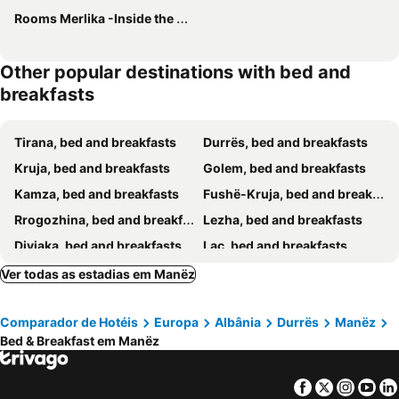
Rooms Merlika -Inside the Castle-
Other popular destinations with bed and
breakfasts
Tirana, bed and breakfasts
Durrës, bed and breakfasts
Kruja, bed and breakfasts
Golem, bed and breakfasts
Kamza, bed and breakfasts
Fushë-Kruja, bed and breakfasts
Rrogozhina, bed and breakfasts
Lezha, bed and breakfasts
Divjaka, bed and breakfasts
Laç, bed and breakfasts
Rubik, bed and breakfasts
Kavaja, bed and breakfasts
Ver todas as estadias em Manëz
Vora, bed and breakfasts
Klos, bed and breakfasts
Comparador de Hotéis
Europa
Albânia
Durrës
Manëz
Bed & Breakfast em Manëz
Facebook
Twitter
Insta
Yo