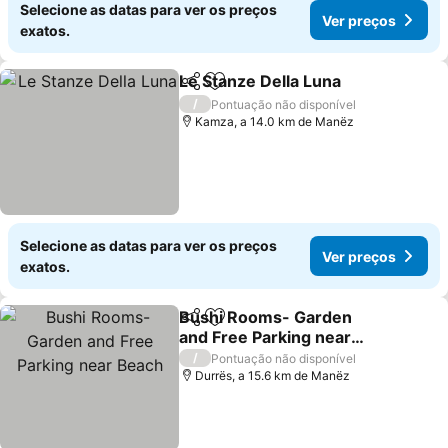
Selecione as datas para ver os preços
Ver preços
exatos.
Le Stanze Della Luna
Partilhar
Adicionar aos favoritos
/
Pontuação não disponível
Kamza, a 14.0 km de Manëz
Selecione as datas para ver os preços
Ver preços
exatos.
Bushi Rooms- Garden
Partilhar
Adicionar aos favoritos
and Free Parking near
Beach
/
Pontuação não disponível
Durrës, a 15.6 km de Manëz