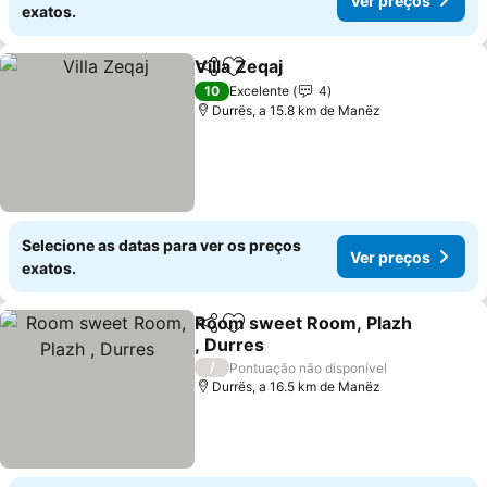
Ver preços
exatos.
Villa Zeqaj
Partilhar
Adicionar aos favoritos
10
Excelente
4
Durrës, a 15.8 km de Manëz
Selecione as datas para ver os preços
Ver preços
exatos.
Room sweet Room, Plazh
Partilhar
Adicionar aos favoritos
, Durres
/
Pontuação não disponível
Durrës, a 16.5 km de Manëz