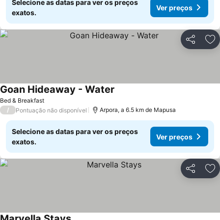
Selecione as datas para ver os preços
Ver preços
exatos.
Partilhar
Ad
Goan Hideaway - Water
Ver preços
Bed & Breakfast
/
Arpora, a 6.5 km de Mapusa
Pontuação não disponível
Selecione as datas para ver os preços
Ver preços
exatos.
Partilhar
Ad
Marvella Stays