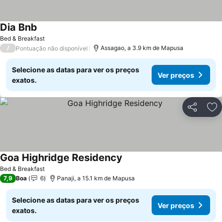
Dia Bnb
Ver preços
Bed & Breakfast
/
Assagao, a 3.9 km de Mapusa
Pontuação não disponível
Selecione as datas para ver os preços
Ver preços
exatos.
Partilhar
Ad
Goa Highridge Residency
Ver preços
Bed & Breakfast
7,9
Boa
6
Panaji, a 15.1 km de Mapusa
Selecione as datas para ver os preços
Ver preços
exatos.