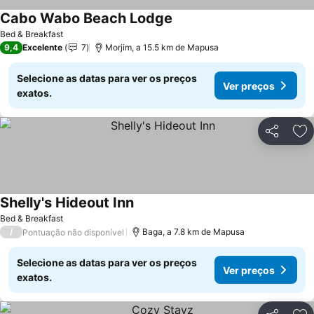
Cabo Wabo Beach Lodge
Ver preços
Bed & Breakfast
9,4
Excelente
7
Morjim, a 15.5 km de Mapusa
Selecione as datas para ver os preços
Ver preços
exatos.
Partilhar
Ad
Shelly's Hideout Inn
Ver preços
Bed & Breakfast
/
Baga, a 7.8 km de Mapusa
Pontuação não disponível
Selecione as datas para ver os preços
Ver preços
exatos.