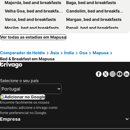
Majorda, bed and breakfasts
Baga, bed and breakfasts
Velha Goa, bed and breakfasts
Candolim, bed and breakfasts
Varca, bed and breakfasts
Margao, bed and breakfasts
Morjim, bed and breakfasts
Panaji, bed and breakfasts
Vasco da Gama, bed and breakfasts
Anjuna, bed and breakfasts
Ver todas as estadias em Mapusa
Porvorim, bed and breakfasts
Kudal, bed and breakfasts
Comparador de Hotéis
Ásia
Índia
Goa
Mapusa
Amboli, bed and breakfasts
Assagao, bed and breakfasts
Bed & Breakfast em Mapusa
Siolim, bed and breakfasts
Sawantwadi, bed and breakfasts
Ponda, bed and breakfasts
Colva, bed and breakfasts
Facebook
Twitter
Insta
Yo
Benaulim, bed and breakfasts
Sinquerim, bed and breakfasts
Selecione o seu país
Arrosim Beach, bed and breakfasts
Arpora, bed and breakfasts
Adicionar no Google
Encontre facilmente os nossos
resultados: adicione o trivago como
fonte preferencial no Google.
Empresa