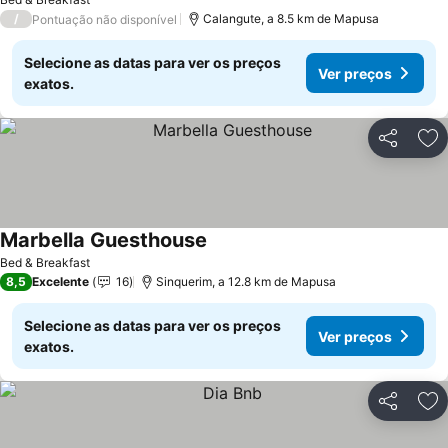
/
Calangute, a 8.5 km de Mapusa
Pontuação não disponível
Selecione as datas para ver os preços
Ver preços
exatos.
Partilhar
Ad
Marbella Guesthouse
Ver preços
Bed & Breakfast
8,5
Excelente
16
Sinquerim, a 12.8 km de Mapusa
Selecione as datas para ver os preços
Ver preços
exatos.
Partilhar
Ad