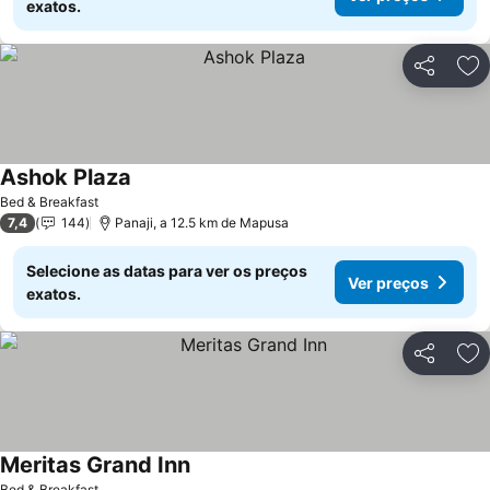
exatos.
Partilhar
Ad
Ashok Plaza
Ver preços
Bed & Breakfast
7,4
144
Panaji, a 12.5 km de Mapusa
Selecione as datas para ver os preços
Ver preços
exatos.
Partilhar
Ad
Meritas Grand Inn
Ver preços
Bed & Breakfast