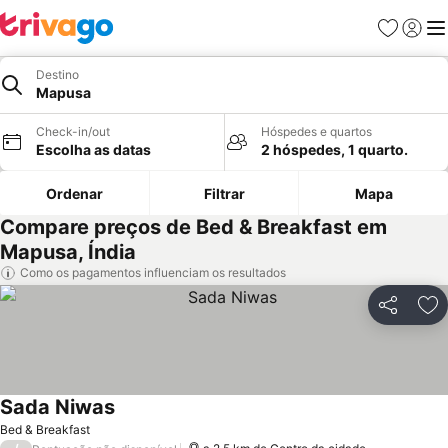
Favoritos
Iniciar
Me
Destino
Mapusa
Check-in/out
Hóspedes e quartos
Escolha as datas
2 hóspedes, 1 quarto.
Ordenar
Filtrar
Mapa
Compare preços de Bed & Breakfast em
Mapusa, Índia
Como os pagamentos influenciam os resultados
Partilhar
Ad
Sada Niwas
Ver preços
Bed & Breakfast