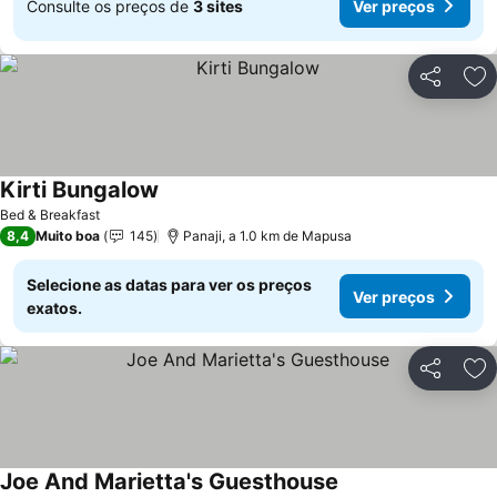
Consulte os preços de
3 sites
Ver preços
Partilhar
Ad
Kirti Bungalow
Ver preços
Bed & Breakfast
8,4
Muito boa
145
Panaji, a 1.0 km de Mapusa
Selecione as datas para ver os preços
Ver preços
exatos.
Partilhar
Ad
Joe And Marietta's Guesthouse
Ver preços