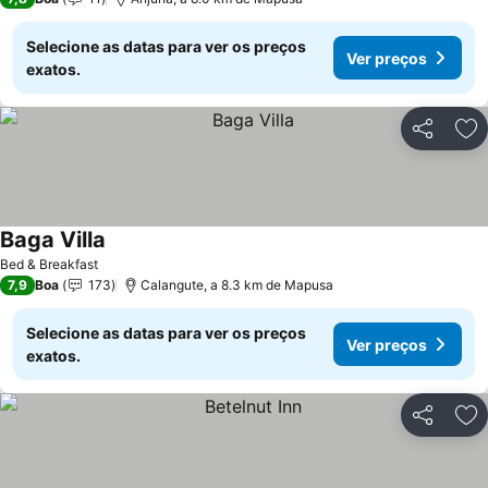
Selecione as datas para ver os preços
Ver preços
exatos.
Partilhar
Ad
Baga Villa
Ver preços
Bed & Breakfast
7,9
Boa
173
Calangute, a 8.3 km de Mapusa
Selecione as datas para ver os preços
Ver preços
exatos.
Partilhar
Ad