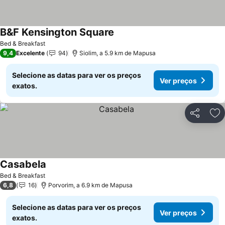
B&F Kensington Square
Ver preços
Bed & Breakfast
9,4
Excelente
94
Siolim, a 5.9 km de Mapusa
Selecione as datas para ver os preços
Ver preços
exatos.
Partilhar
Ad
Casabela
Ver preços
Bed & Breakfast
6,8
16
Porvorim, a 6.9 km de Mapusa
Selecione as datas para ver os preços
Ver preços
exatos.