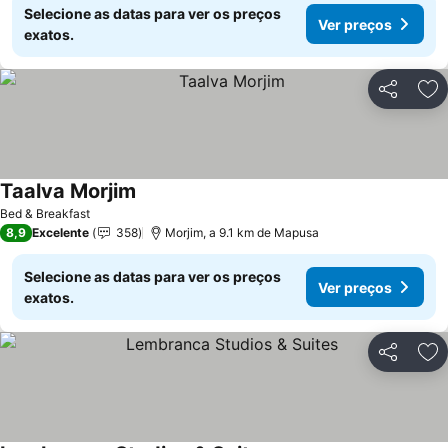
Selecione as datas para ver os preços
Ver preços
exatos.
Partilhar
Ad
Taalva Morjim
Ver preços
Bed & Breakfast
8,9
Excelente
358
Morjim, a 9.1 km de Mapusa
Selecione as datas para ver os preços
Ver preços
exatos.
Partilhar
Ad