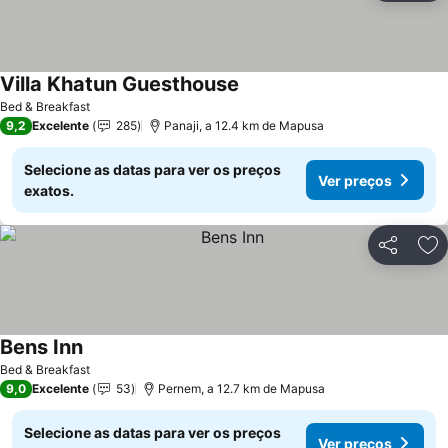
Villa Khatun Guesthouse
Ver preços
Bed & Breakfast
9,2
Excelente
285
Panaji, a 12.4 km de Mapusa
Selecione as datas para ver os preços
Ver preços
exatos.
Partilhar
Ad
Bens Inn
Ver preços
Bed & Breakfast
9,0
Excelente
53
Pernem, a 12.7 km de Mapusa
Selecione as datas para ver os preços
Ver preços