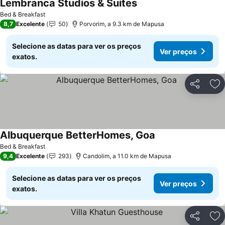
Lembranca Studios & Suites
Ver preços
Bed & Breakfast
8,7
Excelente
50
Porvorim, a 9.3 km de Mapusa
Selecione as datas para ver os preços
Ver preços
exatos.
Partilhar
Ad
Albuquerque BetterHomes, Goa
Ver preços
Bed & Breakfast
9,4
Excelente
293
Candolim, a 11.0 km de Mapusa
Selecione as datas para ver os preços
Ver preços
exatos.
Partilhar
Ad