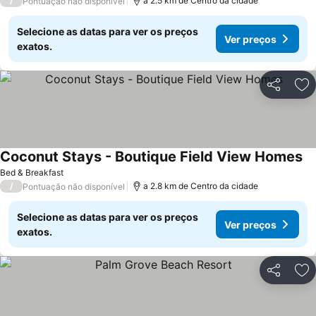
/
a 2.5 km de Centro da cidade
Pontuação não disponível
Selecione as datas para ver os preços
Ver preços
exatos.
Partilhar
Ad
Coconut Stays - Boutique Field View Homes
Ve
Bed & Breakfast
/
a 2.8 km de Centro da cidade
Pontuação não disponível
Selecione as datas para ver os preços
Ver preços
exatos.
Partilhar
Ad