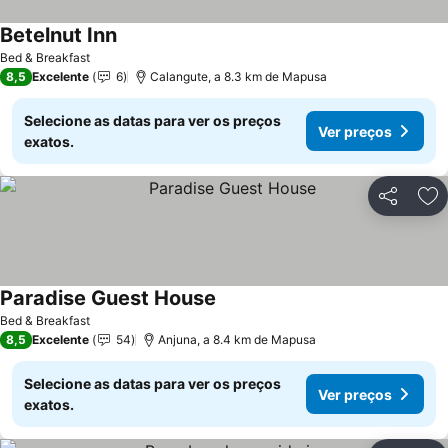
Betelnut Inn
Ver preços
Bed & Breakfast
8,5
Excelente
6
Calangute, a 8.3 km de Mapusa
Selecione as datas para ver os preços
Ver preços
exatos.
Partilhar
Ad
Paradise Guest House
Ver preços
Bed & Breakfast
8,5
Excelente
54
Anjuna, a 8.4 km de Mapusa
Selecione as datas para ver os preços
Ver preços
exatos.