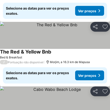
Selecione as datas para ver os preços
Ver preços
exatos.
Partilhar
Ad
The Red & Yellow Bnb
Ver preços
Bed & Breakfast
/
Morjim, a 16.3 km de Mapusa
Pontuação não disponível
Selecione as datas para ver os preços
Ver preços
exatos.
Partilhar
Ad