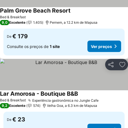
Palm Grove Beach Resort
Ver preços
Bed & Breakfast
9,0
Excelente
1.405
Pernem, a 12.2 km de Mapusa
€ 179
De
Consulte os preços de
1 site
Ver preços
Partilhar
Ad
Lar Amorosa - Boutique B&B
Ver preços
Bed & Breakfast
Experiência gastronômica no Jungle Cafe
Ver preços
9,2
Excelente
574
Velha Goa, a 6.3 km de Mapusa
€ 23
De