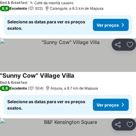
Bed & Breakfast
Café da manhã caseiro
Ver preços
8,9
Excelente
622
Calangute, a 8.3 km de Mapusa
Selecione as datas para ver os preços
Ver preços
exatos.
Partilhar
Ad
"Sunny Cow" Village Villa
Ver preços
Bed & Breakfast
8,8
Excelente
504
Anjuna, a 8.7 km de Mapusa
Selecione as datas para ver os preços
Ver preços
exatos.
Partilhar
Ad