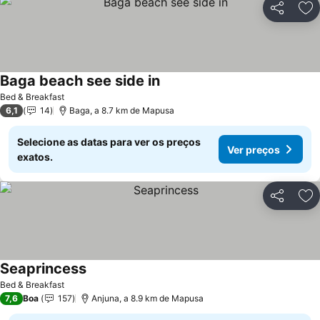
Partilhar
Ad
Baga beach see side in
Ver preços
Bed & Breakfast
6,1
14
Baga, a 8.7 km de Mapusa
Selecione as datas para ver os preços
Ver preços
exatos.
Partilhar
Ad
Seaprincess
Ver preços
Bed & Breakfast
7,6
Boa
157
Anjuna, a 8.9 km de Mapusa