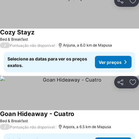
Partilhar
Ad
Cozy Stayz
Ver preços
Bed & Breakfast
/
Anjuna, a 6.0 km de Mapusa
Pontuação não disponível
Selecione as datas para ver os preços
Ver preços
exatos.
Partilhar
Ad
Goan Hideaway - Cuatro
Ver preços
Bed & Breakfast
/
Arpora, a 6.5 km de Mapusa
Pontuação não disponível