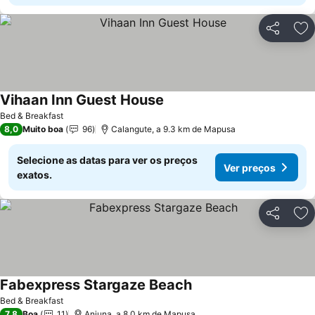
Partilhar
Ad
Vihaan Inn Guest House
Ver preços
Bed & Breakfast
8,0
Muito boa
96
Calangute, a 9.3 km de Mapusa
Selecione as datas para ver os preços
Ver preços
exatos.
Partilhar
Ad
Fabexpress Stargaze Beach
Ver preços
Bed & Breakfast
7,8
Boa
11
Anjuna, a 8.0 km de Mapusa