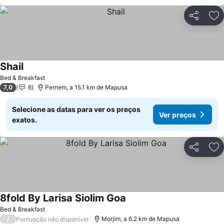
Partilhar
Ad
Shail
Ver preços
Bed & Breakfast
7,0
6
Pernem, a 15.1 km de Mapusa
Selecione as datas para ver os preços
Ver preços
exatos.
Partilhar
Ad
8fold By Larisa Siolim Goa
Ver preços
Bed & Breakfast
/
Morjim, a 6.2 km de Mapusa
Pontuação não disponível