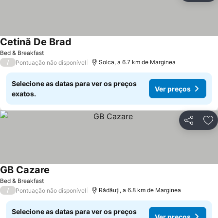
Cetină De Brad
Ver preços
Bed & Breakfast
/
Solca, a 6.7 km de Marginea
Pontuação não disponível
Selecione as datas para ver os preços
Ver preços
exatos.
Partilhar
Ad
GB Cazare
Ver preços
Bed & Breakfast
/
Rădăuţi, a 6.8 km de Marginea
Pontuação não disponível
Selecione as datas para ver os preços
Ver preços