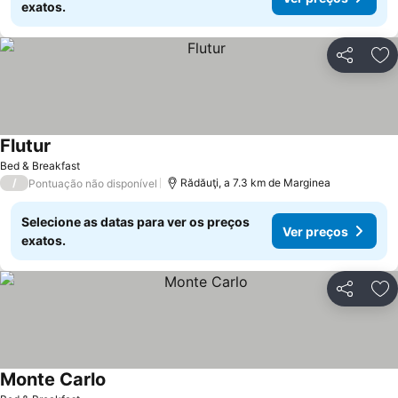
exatos.
Partilhar
Ad
Flutur
Ver preços
Bed & Breakfast
/
Rădăuţi, a 7.3 km de Marginea
Pontuação não disponível
Selecione as datas para ver os preços
Ver preços
exatos.
Partilhar
Ad
Monte Carlo
Ver preços