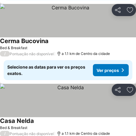
Partilhar
Ad
Cerma Bucovina
Ver preços
Bed & Breakfast
/
a 1.1 km de Centro da cidade
Pontuação não disponível
Selecione as datas para ver os preços
Ver preços
exatos.
Partilhar
Ad
Casa Nelda
Ver preços
Bed & Breakfast
/
a 1.1 km de Centro da cidade
Pontuação não disponível