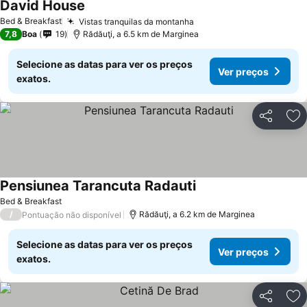
David House
Ver preços
Bed & Breakfast
Vistas tranquilas da montanha
Ver preços
7,8
Boa
19
Rădăuţi, a 6.5 km de Marginea
Selecione as datas para ver os preços
Ver preços
exatos.
Partilhar
Ad
Pensiunea Tarancuta Radauti
Ver preços
Bed & Breakfast
/
Rădăuţi, a 6.2 km de Marginea
Pontuação não disponível
Selecione as datas para ver os preços
Ver preços
exatos.
Partilhar
Ad