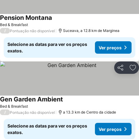
Pension Montana
Ver preços
Bed & Breakfast
/
Suceava, a 12.8 km de Marginea
Pontuação não disponível
Selecione as datas para ver os preços
Ver preços
exatos.
Partilhar
Ad
Gen Garden Ambient
Ver preços
Bed & Breakfast
/
a 13.3 km de Centro da cidade
Pontuação não disponível
Selecione as datas para ver os preços
Ver preços
exatos.