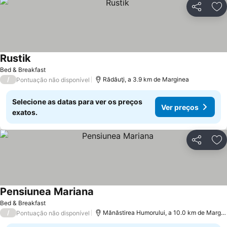
Partilhar
Ad
Rustik
Ver preços
Bed & Breakfast
/
Rădăuţi, a 3.9 km de Marginea
Pontuação não disponível
Selecione as datas para ver os preços
Ver preços
exatos.
Partilhar
Ad
Pensiunea Mariana
Ver preços
Bed & Breakfast
/
Mănăstirea Humorului, a 10.0 km de Margi
Pontuação não disponível