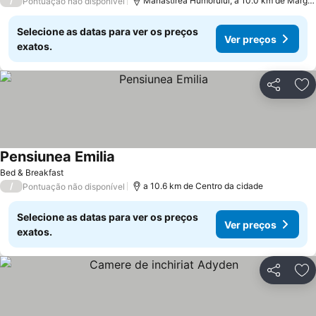
/
Mănăstirea Humorului, a 10.0 km de Margi
Pontuação não disponível
Selecione as datas para ver os preços
Ver preços
exatos.
Partilhar
Ad
Pensiunea Emilia
Ver preços
Bed & Breakfast
/
a 10.6 km de Centro da cidade
Pontuação não disponível
Selecione as datas para ver os preços
Ver preços
exatos.
Partilhar
Ad