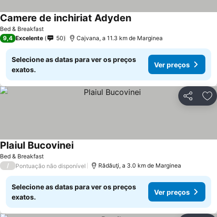
Camere de inchiriat Adyden
Ver preços
Bed & Breakfast
9,4
Excelente
50
Cajvana, a 11.3 km de Marginea
Selecione as datas para ver os preços
Ver preços
exatos.
Partilhar
Ad
Plaiul Bucovinei
Ver preços
Bed & Breakfast
/
Rădăuţi, a 3.0 km de Marginea
Pontuação não disponível
Selecione as datas para ver os preços
Ver preços
exatos.