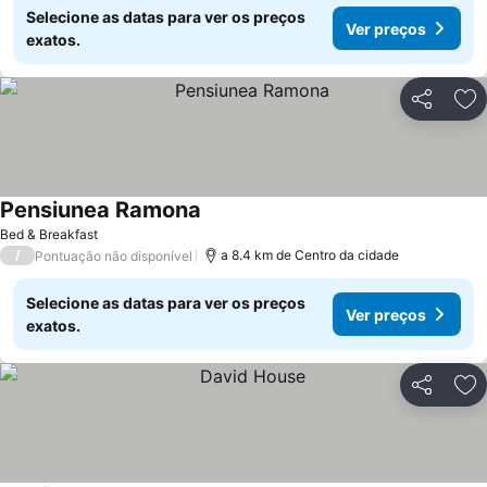
Selecione as datas para ver os preços
Ver preços
exatos.
Partilhar
Ad
Pensiunea Ramona
Ver preços
Bed & Breakfast
/
a 8.4 km de Centro da cidade
Pontuação não disponível
Selecione as datas para ver os preços
Ver preços
exatos.
Partilhar
Ad