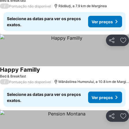
Bed & Breakfast
/
Rădăuţi, a 7.9 km de Marginea
Pontuação não disponível
Selecione as datas para ver os preços
Ver preços
exatos.
Partilhar
Ad
Happy Familly
Ver preços
Bed & Breakfast
/
Mănăstirea Humorului, a 10.8 km de Margin
Pontuação não disponível
Selecione as datas para ver os preços
Ver preços
exatos.
Partilhar
Ad