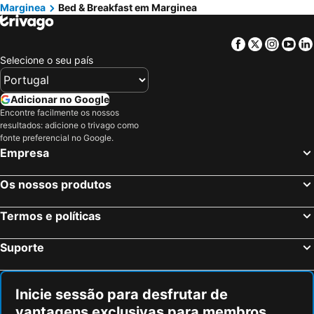
Marginea
Bed & Breakfast em Marginea
Facebook
Twitter
Insta
Yo
Selecione o seu país
Adicionar no Google
Encontre facilmente os nossos
resultados: adicione o trivago como
fonte preferencial no Google.
Empresa
Os nossos produtos
Termos e políticas
Suporte
Inicie sessão para desfrutar de
vantagens exclusivas para membros