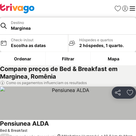
Favoritos
Iniciar
Me
Destino
Marginea
Check-in/out
Hóspedes e quartos
Escolha as datas
2 hóspedes, 1 quarto.
Ordenar
Filtrar
Mapa
Compare preços de Bed & Breakfast em
Marginea, Romênia
Como os pagamentos influenciam os resultados
Partilhar
Ad
Pensiunea ALDA
Ver preços
Bed & Breakfast