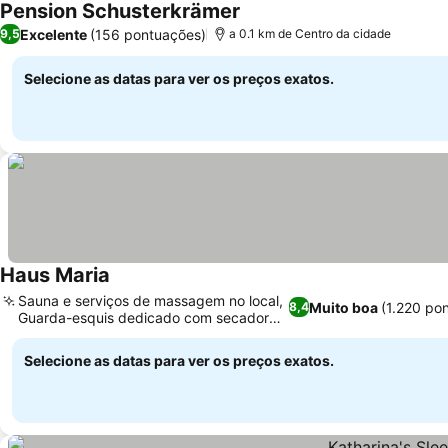
Pension Schusterkrämer
Ver preços
Excelente
(156 pontuações)
9,5
a 0.1 km de Centro da cidade
Selecione as datas para ver os preços exatos.
Haus Maria
Ver preços
Sauna e serviços de massagem no local,
Muito boa
(1.220 po
8,4
Guarda-esquis dedicado com secador
Ver preços
de botas
Selecione as datas para ver os preços exatos.