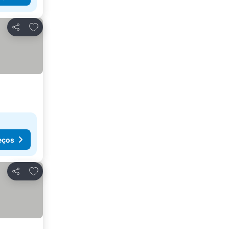
Adicionar aos favoritos
Partilhar
eços
Adicionar aos favoritos
Partilhar