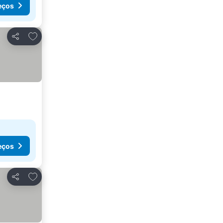
eços
Adicionar aos favoritos
Partilhar
eços
Adicionar aos favoritos
Partilhar