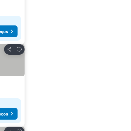
eços
Adicionar aos favoritos
Partilhar
eços