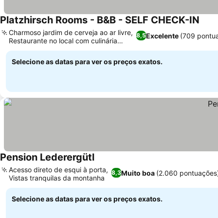
Platzhirsch Rooms - B&B - SELF CHECK-IN
Ver 
Charmoso jardim de cerveja ao ar livre,
Excelente
(709 pontu
8,5
Restaurante no local com culinária
Ver preços
regional
Selecione as datas para ver os preços exatos.
Pension Lederergütl
Ver preços
Acesso direto de esqui à porta,
Muito boa
(2.060 pontuações
8,3
Vistas tranquilas da montanha
Ver preços
Selecione as datas para ver os preços exatos.