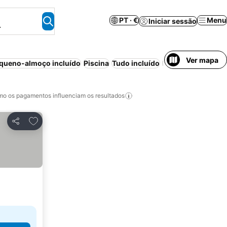
PT · €
Menu
Iniciar sessão
.
Ver mapa
queno-almoço incluído
Piscina
Tudo incluído
Estacionamento
o os pagamentos influenciam os resultados
Adicionar aos favoritos
Partilhar