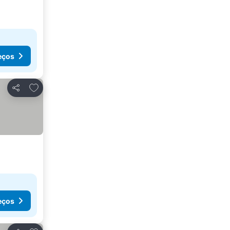
eços
Adicionar aos favoritos
Partilhar
eços