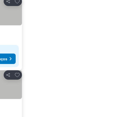
Adicionar aos favoritos
Partilhar
eços
Adicionar aos favoritos
Partilhar