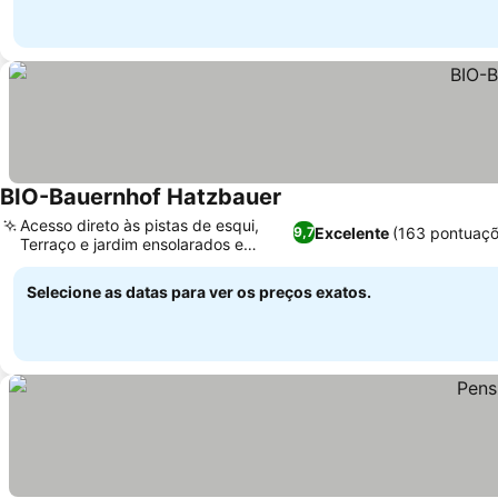
BIO-Bauernhof Hatzbauer
Ver preços
Acesso direto às pistas de esqui,
Excelente
(163 pontuaçõ
9,7
Terraço e jardim ensolarados e
Ver preços
tranquilos
Selecione as datas para ver os preços exatos.