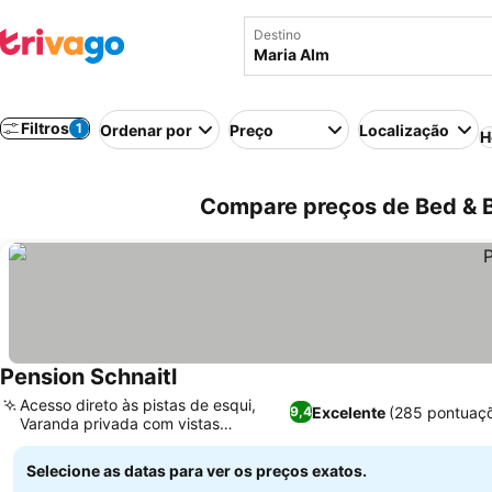
Destino
Filtros
1
Ordenar por
Preço
Localização
H
Compare preços de Bed & B
Pension Schnaitl
Ver preços
Acesso direto às pistas de esqui,
Excelente
(285 pontuaç
9,4
Varanda privada com vistas
Ver preços
panorâmicas
Selecione as datas para ver os preços exatos.