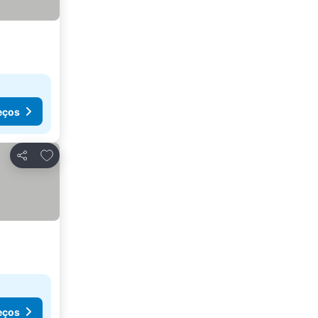
eços
Adicionar aos favoritos
Partilhar
eços