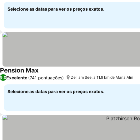
Ver preços
privativas
Selecione as datas para ver os preços exatos.
Pension Max
Ver preços
Excelente
(741 pontuações)
9,0
Zell am See, a 11.9 km de Maria Alm
Selecione as datas para ver os preços exatos.