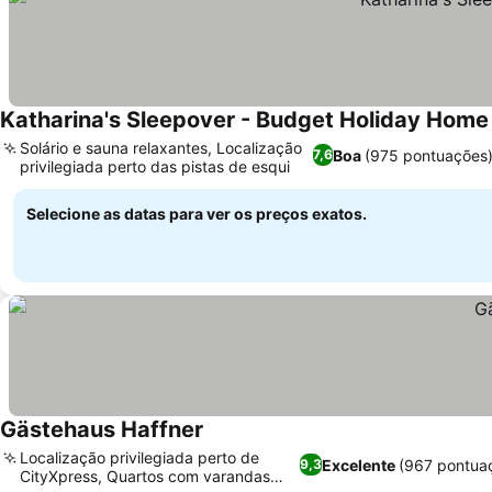
Katharina's Sleepover - Budget Holiday Home
Solário e sauna relaxantes, Localização
Boa
(975 pontuações
7,6
privilegiada perto das pistas de esqui
Ver preços
Selecione as datas para ver os preços exatos.
Gästehaus Haffner
Ver preços
Localização privilegiada perto de
Excelente
(967 pontua
9,3
CityXpress, Quartos com varandas