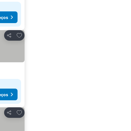
eços
Adicionar aos favoritos
Partilhar
eços
Adicionar aos favoritos
Partilhar