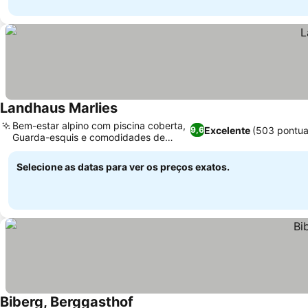
Landhaus Marlies
Ver preços
Bem-estar alpino com piscina coberta,
Excelente
(503 pontua
9,6
Guarda-esquis e comodidades de
Ver preços
inverno
Selecione as datas para ver os preços exatos.
Biberg, Berggasthof