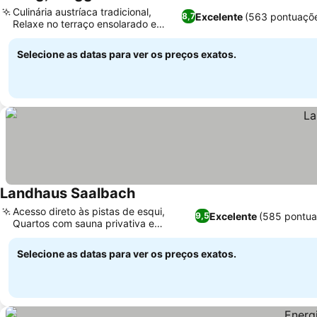
Ver preços
Culinária austríaca tradicional,
Excelente
(563 pontuaçõ
8,7
Relaxe no terraço ensolarado e
Ver preços
charmoso
Selecione as datas para ver os preços exatos.
Landhaus Saalbach
Ver preços
Acesso direto às pistas de esqui,
Excelente
(585 pontua
9,5
Quartos com sauna privativa e
Ver preços
hidromassagem
Selecione as datas para ver os preços exatos.