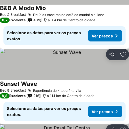
B&B A Modo Mio
Bed & Breakfast
Delícias caseiras no café da manhã siciliano
8,7
Excelente
439
a 0.4 km de Centro da cidade
Selecione as datas para ver os preços
Ver preços
exatos.
Partilhar
Ad
Sunset Wave
Bed & Breakfast
Experiência de kitesurf na vila
8,8
Excelente
216
a 11.1 km de Centro da cidade
Selecione as datas para ver os preços
Ver preços
exatos.