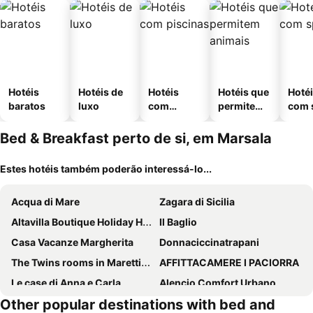
Hotéis
Hotéis de
Hotéis
Hotéis que
Hoté
baratos
luxo
com
permitem
com 
piscinas
animais
Bed & Breakfast perto de si, em Marsala
Estes hotéis também poderão interessá-lo...
Acqua di Mare
Zagara di Sicilia
Altavilla Boutique Holiday House
Il Baglio
Casa Vacanze Margherita
Donnaciccinatrapani
The Twins rooms in Marettimo 1
AFFITTACAMERE I PACIORRA
Le case di Anna e Carla
Alencio Comfort Urbano
Other popular destinations with bed and
B&B Tramonti d'aMare
Colomba Bianca