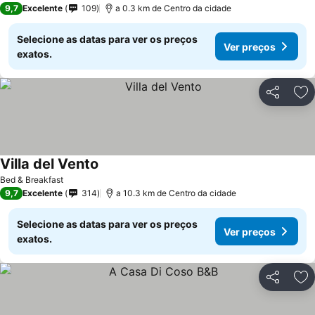
9,7
Excelente
109
a 0.3 km de Centro da cidade
Selecione as datas para ver os preços
Ver preços
exatos.
Partilhar
Ad
Villa del Vento
Bed & Breakfast
9,7
Excelente
314
a 10.3 km de Centro da cidade
Selecione as datas para ver os preços
Ver preços
exatos.
Partilhar
Ad