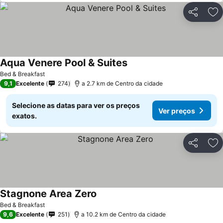
Partilhar
Ad
Aqua Venere Pool & Suites
Bed & Breakfast
9,1
Excelente
274
a 2.7 km de Centro da cidade
Selecione as datas para ver os preços
Ver preços
exatos.
Partilhar
Ad
Stagnone Area Zero
Bed & Breakfast
9,6
Excelente
251
a 10.2 km de Centro da cidade