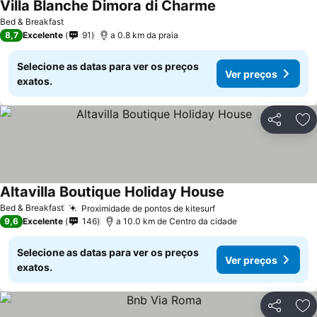
Villa Blanche Dimora di Charme
Bed & Breakfast
8,7
Excelente
91
a 0.8 km da praia
Selecione as datas para ver os preços
Ver preços
exatos.
Partilhar
Ad
Altavilla Boutique Holiday House
Bed & Breakfast
Proximidade de pontos de kitesurf
9,6
Excelente
146
a 10.0 km de Centro da cidade
Selecione as datas para ver os preços
Ver preços
exatos.
Partilhar
Ad