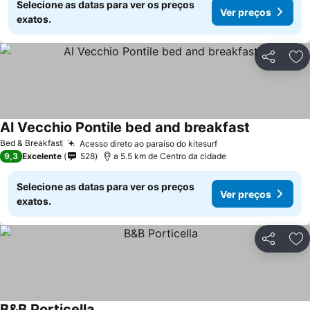
Selecione as datas para ver os preços
Ver preços
exatos.
Partilhar
Ad
Al Vecchio Pontile bed and breakfast
Bed & Breakfast
Acesso direto ao paraíso do kitesurf
9,3
Excelente
528
a 5.5 km de Centro da cidade
Selecione as datas para ver os preços
Ver preços
exatos.
Partilhar
Ad
B&B Porticella