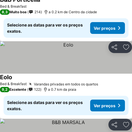
Bed & Breakfast
8,3
Muito boa
214
a 0.2 km de Centro da cidade
Selecione as datas para ver os preços
Ver preços
exatos.
Partilhar
Ad
Eolo
Bed & Breakfast
Varandas privadas em todos os quartos
9,2
Excelente
122
a 0.7 km da praia
Selecione as datas para ver os preços
Ver preços
exatos.
Partilhar
Ad