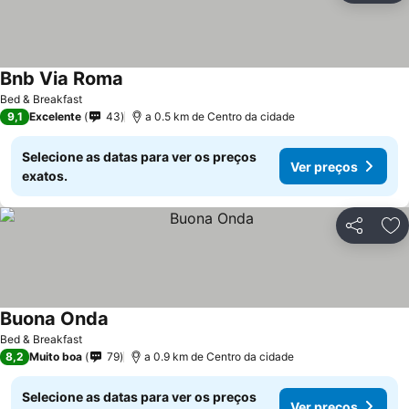
Bnb Via Roma
Bed & Breakfast
9,1
Excelente
43
a 0.5 km de Centro da cidade
Selecione as datas para ver os preços
Ver preços
exatos.
Partilhar
Ad
Buona Onda
Bed & Breakfast
8,2
Muito boa
79
a 0.9 km de Centro da cidade
Selecione as datas para ver os preços
Ver preços