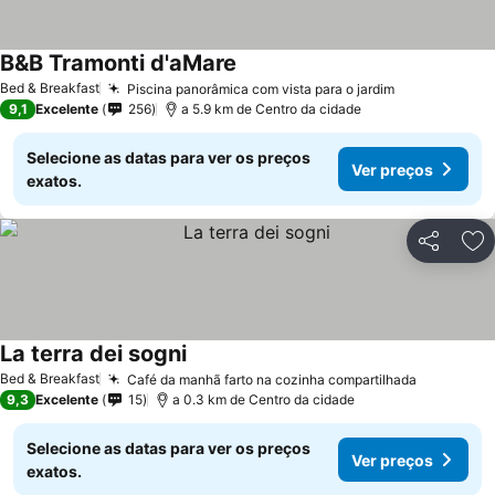
B&B Tramonti d'aMare
Bed & Breakfast
Piscina panorâmica com vista para o jardim
9,1
Excelente
256
a 5.9 km de Centro da cidade
Selecione as datas para ver os preços
Ver preços
exatos.
Partilhar
Ad
La terra dei sogni
Bed & Breakfast
Café da manhã farto na cozinha compartilhada
9,3
Excelente
15
a 0.3 km de Centro da cidade
Selecione as datas para ver os preços
Ver preços
exatos.