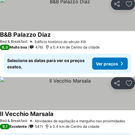
Partilhar
Ad
B&B Palazzo Diaz
Bed & Breakfast
Edifício histórico do século XIX
8,3
Muito boa
476
a 0.4 km de Centro da cidade
Selecione as datas para ver os preços
Ver preços
exatos.
Partilhar
Ad
Il Vecchio Marsala
Bed & Breakfast
Atividades de equitação e mergulho nas proximidades
9,1
Excelente
547
a 0.4 km de Centro da cidade