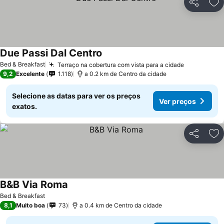
Partilhar
Ad
Due Passi Dal Centro
Bed & Breakfast
Terraço na cobertura com vista para a cidade
9,2
Excelente
1.118
a 0.2 km de Centro da cidade
Selecione as datas para ver os preços
Ver preços
exatos.
Partilhar
Ad
B&B Via Roma
Bed & Breakfast
8,1
Muito boa
73
a 0.4 km de Centro da cidade