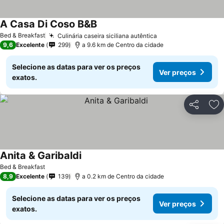
A Casa Di Coso B&B
Bed & Breakfast
Culinária caseira siciliana autêntica
9,6
Excelente
299
a 9.6 km de Centro da cidade
Selecione as datas para ver os preços
Ver preços
exatos.
Partilhar
Ad
Anita & Garibaldi
Bed & Breakfast
8,9
Excelente
139
a 0.2 km de Centro da cidade
Selecione as datas para ver os preços
Ver preços
exatos.