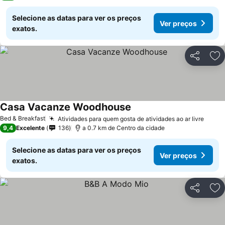
Selecione as datas para ver os preços
Ver preços
exatos.
Partilhar
Ad
Casa Vacanze Woodhouse
Bed & Breakfast
Atividades para quem gosta de atividades ao ar livre
9,4
Excelente
136
a 0.7 km de Centro da cidade
Selecione as datas para ver os preços
Ver preços
exatos.
Partilhar
Ad