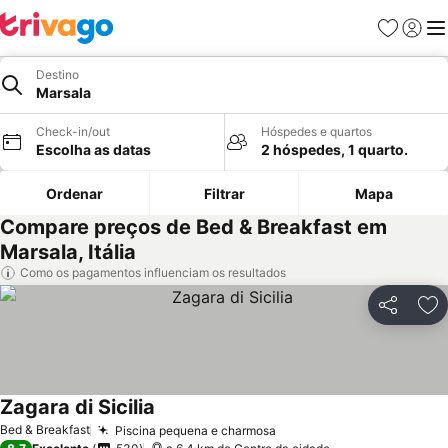
Favoritos
Iniciar
Me
Destino
Marsala
Check-in/out
Hóspedes e quartos
Escolha as datas
2 hóspedes, 1 quarto.
Ordenar
Filtrar
Mapa
Compare preços de Bed & Breakfast em
Marsala, Itália
Como os pagamentos influenciam os resultados
Partilhar
Ad
Zagara di Sicilia
Bed & Breakfast
Piscina pequena e charmosa