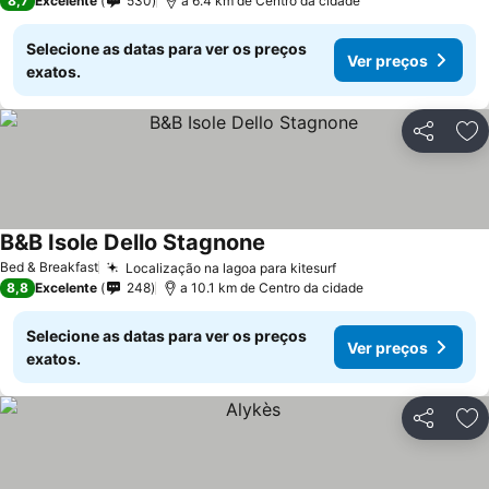
8,7
Excelente
530
a 6.4 km de Centro da cidade
Selecione as datas para ver os preços
Ver preços
exatos.
Partilhar
Ad
B&B Isole Dello Stagnone
Bed & Breakfast
Localização na lagoa para kitesurf
8,8
Excelente
248
a 10.1 km de Centro da cidade
Selecione as datas para ver os preços
Ver preços
exatos.
Partilhar
Ad