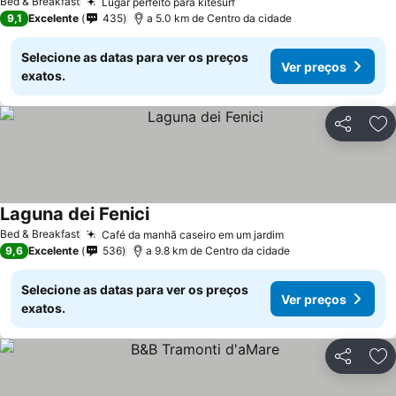
Bed & Breakfast
Lugar perfeito para kitesurf
9,1
Excelente
435
a 5.0 km de Centro da cidade
Selecione as datas para ver os preços
Ver preços
exatos.
Partilhar
Ad
Laguna dei Fenici
Bed & Breakfast
Café da manhã caseiro em um jardim
9,6
Excelente
536
a 9.8 km de Centro da cidade
Selecione as datas para ver os preços
Ver preços
exatos.
Partilhar
Ad