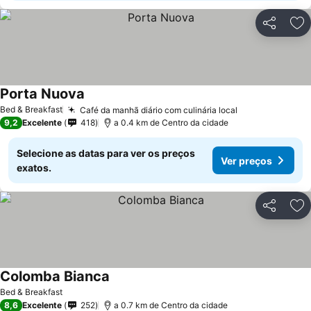
Partilhar
Ad
Porta Nuova
Bed & Breakfast
Café da manhã diário com culinária local
9,2
Excelente
418
a 0.4 km de Centro da cidade
Selecione as datas para ver os preços
Ver preços
exatos.
Partilhar
Ad
Colomba Bianca
Bed & Breakfast
8,6
Excelente
252
a 0.7 km de Centro da cidade