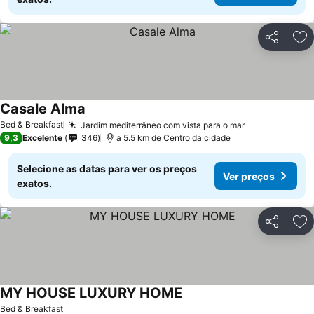
Partilhar
Ad
Casale Alma
Bed & Breakfast
Jardim mediterrâneo com vista para o mar
9,3
Excelente
346
a 5.5 km de Centro da cidade
Selecione as datas para ver os preços
Ver preços
exatos.
Partilhar
Ad
MY HOUSE LUXURY HOME
Bed & Breakfast