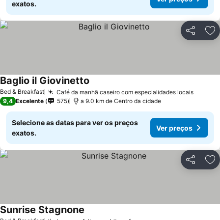
exatos.
Partilhar
Ad
Baglio il Giovinetto
Bed & Breakfast
Café da manhã caseiro com especialidades locais
9,4
Excelente
575
a 9.0 km de Centro da cidade
Selecione as datas para ver os preços
Ver preços
exatos.
Partilhar
Ad
Sunrise Stagnone