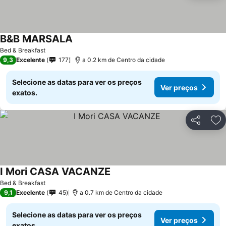
B&B MARSALA
Bed & Breakfast
9,3
Excelente
177
a 0.2 km de Centro da cidade
Selecione as datas para ver os preços
Ver preços
exatos.
Partilhar
Ad
I Mori CASA VACANZE
Bed & Breakfast
9,1
Excelente
45
a 0.7 km de Centro da cidade
Selecione as datas para ver os preços
Ver preços
exatos.