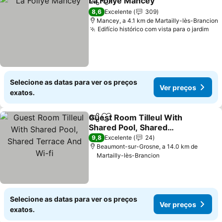
La Follye Mancey
Partilhar
Adicionar aos favoritos
8,6
Excelente
309
Mancey, a 4.1 km de Martailly-lès-Brancion
Edifício histórico com vista para o jardim
Selecione as datas para ver os preços
Ver preços
exatos.
Guest Room Tilleul With
Partilhar
Adicionar aos favoritos
Shared Pool, Shared
Terrace And Wi-fi
9,8
Excelente
24
Beaumont-sur-Grosne, a 14.0 km de
Martailly-lès-Brancion
Selecione as datas para ver os preços
Ver preços
exatos.