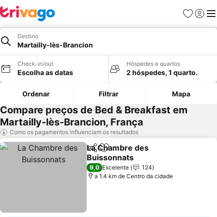
Favoritos
Iniciar
Me
Destino
Martailly-lès-Brancion
Check-in/out
Hóspedes e quartos
Escolha as datas
2 hóspedes, 1 quarto.
Ordenar
Filtrar
Mapa
Compare preços de Bed & Breakfast em
Martailly-lès-Brancion, França
Como os pagamentos influenciam os resultados
La Chambre des
Partilhar
Adicionar aos favoritos
Buissonnats
9,0
Excelente
124
a 1.4 km de Centro da cidade