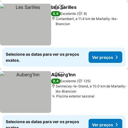
Les Sarilles
Partilhar
Adicionar aos favoritos
8,6
Excelente
6
Cortambert, a 11.4 km de Martailly-lès-
Brancion
Selecione as datas para ver os preços
Ver preços
exatos.
Auberg'Inn
Partilhar
Adicionar aos favoritos
9,4
Excelente
125
Sennecey-le-Grand, a 10.0 km de Martailly-
lès-Brancion
Piscina exterior sazonal
Selecione as datas para ver os preços
Ver preços
exatos.