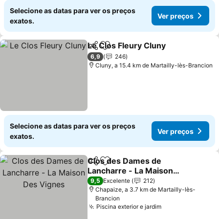
Selecione as datas para ver os preços
Ver preços
exatos.
Le Clos Fleury Cluny
Partilhar
Adicionar aos favoritos
6,9
246
Cluny, a 15.4 km de Martailly-lès-Brancion
Selecione as datas para ver os preços
Ver preços
exatos.
Clos des Dames de
Partilhar
Adicionar aos favoritos
Lancharre - La Maison
Des Vignes
9,5
Excelente
212
Chapaize, a 3.7 km de Martailly-lès-
Brancion
Piscina exterior e jardim