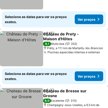
Selecione as datas para ver os preços
Ver preços
exatos.
Château de Prety -
Partilhar
Adicionar aos favoritos
Maison d'Hôtes
8,1
Muito boa
352
Préty, a 11.1 km de Martailly-lès-Brancion
Piscinas aquecidas internas e externas
Selecione as datas para ver os preços
Ver preços
exatos.
Chateau de Bresse sur
Partilhar
Adicionar aos favoritos
Grosne
9,0
Excelente
315
Champagny-sous-Uxelles, a 6.5 km de