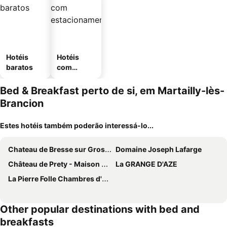
Hotéis
Hotéis
baratos
com
estaciona
mento
Bed & Breakfast perto de si, em Martailly-lès-
Brancion
Estes hotéis também poderão interessá-lo...
Chateau de Bresse sur Grosne
Domaine Joseph Lafarge
Château de Prety - Maison d'Hôtes
La GRANGE D'AZE
La Pierre Folle Chambres d'Hôtes
Other popular destinations with bed and
breakfasts