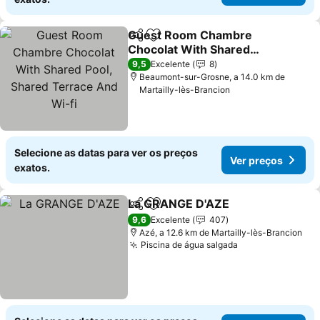
Guest Room Chambre
Partilhar
Adicionar aos favoritos
Chocolat With Shared
Pool, Shared Terrace And
9,5
Excelente
8
Wi-fi
Beaumont-sur-Grosne, a 14.0 km de
Martailly-lès-Brancion
Selecione as datas para ver os preços
Ver preços
exatos.
La GRANGE D'AZE
Partilhar
Adicionar aos favoritos
9,6
Excelente
407
Azé, a 12.6 km de Martailly-lès-Brancion
Piscina de água salgada