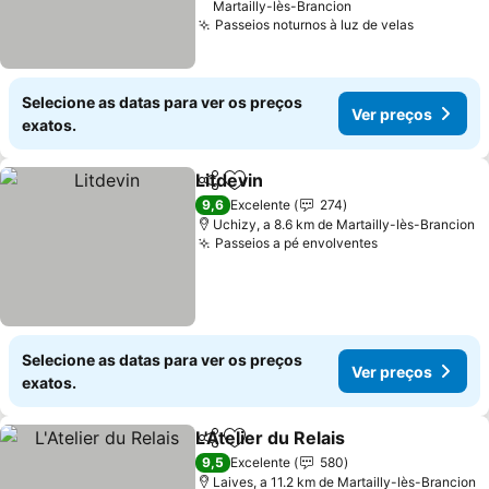
Martailly-lès-Brancion
Passeios noturnos à luz de velas
Selecione as datas para ver os preços
Ver preços
exatos.
Litdevin
Partilhar
Adicionar aos favoritos
9,6
Excelente
274
Uchizy, a 8.6 km de Martailly-lès-Brancion
Passeios a pé envolventes
Selecione as datas para ver os preços
Ver preços
exatos.
L'Atelier du Relais
Partilhar
Adicionar aos favoritos
9,5
Excelente
580
Laives, a 11.2 km de Martailly-lès-Brancion