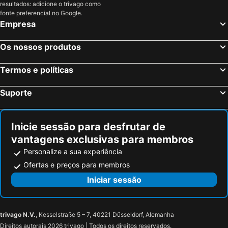
Brandon, bed and breakfasts
Pierreclos, bed and breakfasts
resultados: adicione o trivago como
fonte preferencial no Google.
Saint-Rémy, bed and breakfasts
Meursault, bed and breakfasts
Empresa
Replonges, bed and breakfasts
Bligny-lès-Beaune, bed and breakfasts
Champagny-sous-Uxelles, bed and breakfasts
Gergy, bed and breakfasts
Os nossos produtos
Crêches-sur-Saône, bed and breakfasts
Uchizy, bed and breakfasts
Termos e políticas
Charolles, bed and breakfasts
Saint-Amour, bed and breakfasts
Mancey, bed and breakfasts
Puligny Montrachet, bed and breakfasts
Suporte
Saint-Loup-Géanges, bed and breakfasts
Buxy, bed and breakfasts
Inicie sessão para desfrutar de
vantagens exclusivas para membros
Personalize a sua experiência
Ofertas e preços para membros
Iniciar sessão
trivago N.V.
, Kesselstraße 5 – 7, 40221 Düsseldorf, Alemanha
Direitos autorais 2026 trivago | Todos os direitos reservados.