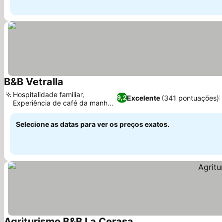
B&B Vetralla
Hospitalidade familiar,
Excelente
(341 pontuações)
9,2
Experiência de café da manhã
italiano
Selecione as datas para ver os preços exatos.
Agriturismo B&B La Cerasa