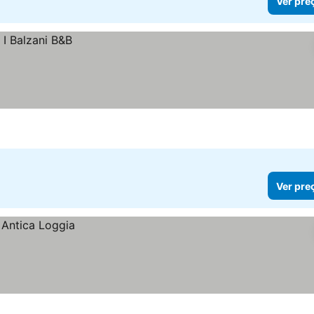
Ver pre
Ver pre