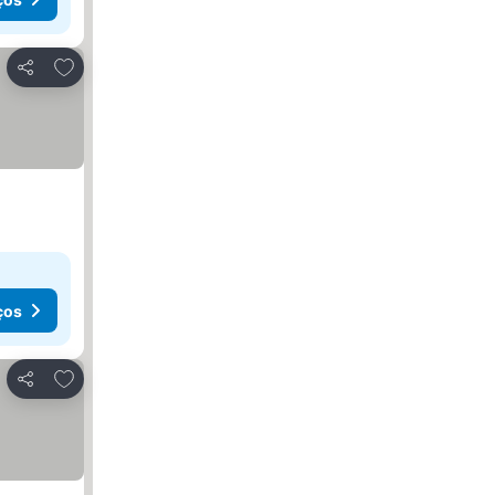
Adicionar aos favoritos
Partilhar
ços
Adicionar aos favoritos
Partilhar