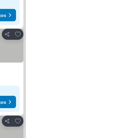
ços
Adicionar aos favoritos
Partilhar
ços
Adicionar aos favoritos
Partilhar