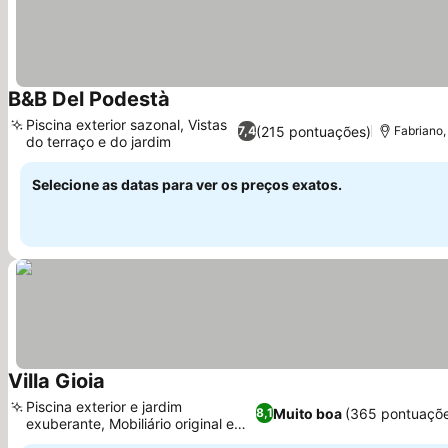
B&B Del Podestà
Piscina exterior sazonal, Vistas
(215 pontuações)
7,4
Fabriano,
do terraço e do jardim
Selecione as datas para ver os preços exatos.
Villa Gioia
Piscina exterior e jardim
Muito boa
(365 pontuaçõ
8,1
exuberante, Mobiliário original em
estilo retrô