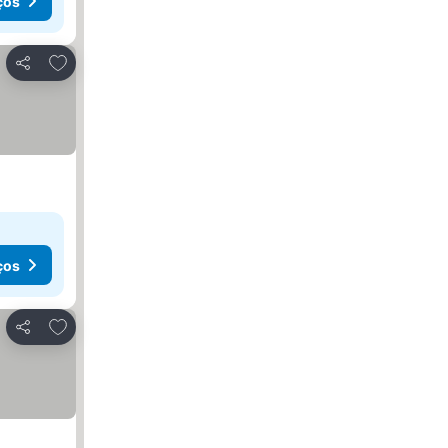
ços
Adicionar aos favoritos
Partilhar
ços
Adicionar aos favoritos
Partilhar