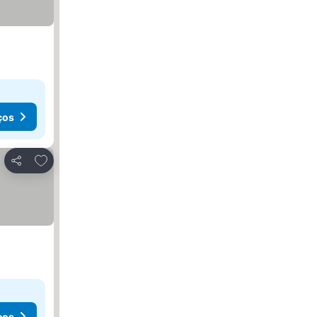
ços
Adicionar aos favoritos
Partilhar
ços