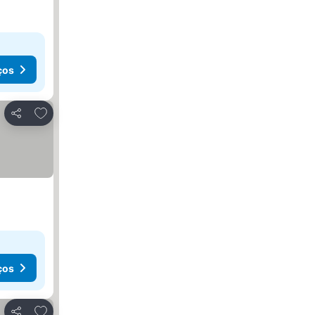
ços
Adicionar aos favoritos
Partilhar
ços
Adicionar aos favoritos