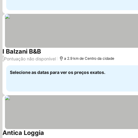
I Balzani B&B
Pontuação não disponível
/
a 2.9 km de Centro da cidade
Selecione as datas para ver os preços exatos.
Antica Loggia