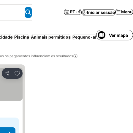
PT · €
Menu
Iniciar sessão
.
Ver mapa
cidade
Piscina
Animais permitidos
Pequeno-almoço incluído
Ar
o os pagamentos influenciam os resultados
Adicionar aos favoritos
Partilhar