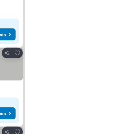
ços
Adicionar aos favoritos
Partilhar
ços
Adicionar aos favoritos