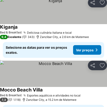
Partilhar
Ad
Kiganja
Ver preços
Bed & Breakfast
Deliciosa culinária italiana e local
Ver preços
9,4
Excelente
343
Zanzibar City, a 2.6 km de Matemwe
Selecione as datas para ver os preços
Ver preços
exatos.
Partilhar
Ad
Mocco Beach Villa
Ver preços
Bed & Breakfast
Esportes aquáticos e atividades no local
Ver preços
7,3
1.118
Zanzibar City, a 15.2 km de Matemwe