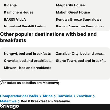
Kiganja
Magharibi House
Kajificheni House
Makofi Guest House
BARIDI VILLA
Kendwa Breeze Bungalows
Homeland Swahili Lodge
Baraka Aquarium Bungalows
Other popular destinations with bed and
Zanz 14 Bed And Breakfast
Hapahapa Zanzibar Bungalows
breakfasts
Tunda Lodge
Mato Boutique Hotel
Simba Beach Zanzibar
Cocohut Zanzibar - Kendwa & Nungwi
Nungwi, bed and breakfasts
Zanzibar City, bed and breakfasts
Kihori Nungwi
Jawda Villa
Chwaka, bed and breakfasts
Stone Town, bed and breakfasts
Mwana House
ZanziBalkan House Nungwi
Mbweni, bed and breakfasts
Kivulini Lodge and Restaurant
Nungwi Retreat
Ver todas as estadias em Matemwe
Comparador de Hotéis
África
Tanzânia
Zanzibar
Matemwe
Bed & Breakfast em Matemwe