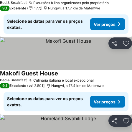
Bed & Breakfast
Excursões à ilha organizadas pelo proprietário
Ver preço
9,1
Excelente
177
Nungwi, a 17.7 km de Matemwe
Selecione as datas para ver os preços
Ver preços
exatos.
Partilhar
Ad
Makofi Guest House
Ver preços
Bed & Breakfast
Culinária italiana e local excepcional
Ver preços
9,1
Excelente
2.501
Nungwi, a 17.4 km de Matemwe
Selecione as datas para ver os preços
Ver preços
exatos.
Partilhar
Ad