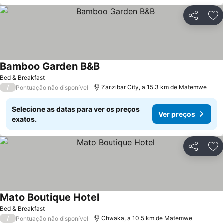
Partilhar
Ad
Bamboo Garden B&B
Ver preços
Bed & Breakfast
/
Zanzibar City, a 15.3 km de Matemwe
Pontuação não disponível
Selecione as datas para ver os preços
Ver preços
exatos.
Partilhar
Ad
Mato Boutique Hotel
Ver preços
Bed & Breakfast
/
Chwaka, a 10.5 km de Matemwe
Pontuação não disponível