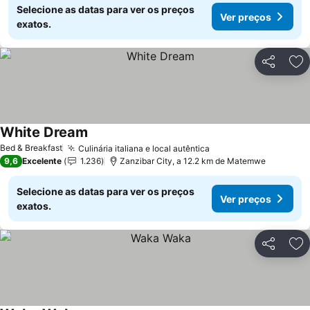
Selecione as datas para ver os preços
Ver preços
exatos.
Partilhar
Ad
White Dream
Ver preços
Bed & Breakfast
Culinária italiana e local autêntica
Ver preços
9,6
Excelente
1.236
Zanzibar City, a 12.2 km de Matemwe
Selecione as datas para ver os preços
Ver preços
exatos.
Partilhar
Ad