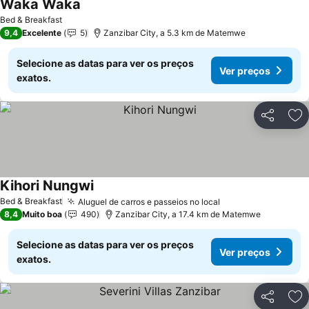
Waka Waka
Ver preços
Bed & Breakfast
9,4
Excelente
5
Zanzibar City, a 5.3 km de Matemwe
Selecione as datas para ver os preços
Ver preços
exatos.
Partilhar
Ad
Kihori Nungwi
Ver preços
Bed & Breakfast
Aluguel de carros e passeios no local
Ver preços
8,4
Muito boa
490
Zanzibar City, a 17.4 km de Matemwe
Selecione as datas para ver os preços
Ver preços
exatos.
Partilhar
Ad