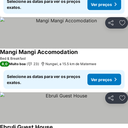
Selecione as datas para ver os preços
Ver preços
exatos.
Partilhar
Ad
Mangi Mangi Accomodation
Ver preços
Bed & Breakfast
8,0
Muito boa
23
Nungwi, a 15.5 km de Matemwe
Selecione as datas para ver os preços
Ver preços
exatos.
Partilhar
Ad
Ebruli Guest House