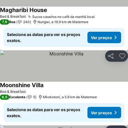
Magharibi House
Ver preços
Bed & Breakfast
Sucos caseiros no café da manhã local
Ver preços
7,9
Boa
240
Nungwi, a 16.9 km de Matemwe
Selecione as datas para ver os preços
Ver preços
exatos.
Partilhar
Ad
Moonshine Villa
Ver preços
Bed & Breakfast
8,5
Excelente
5
Mkokotoni, a 5.9 km de Matemwe
Selecione as datas para ver os preços
Ver preços
exatos.