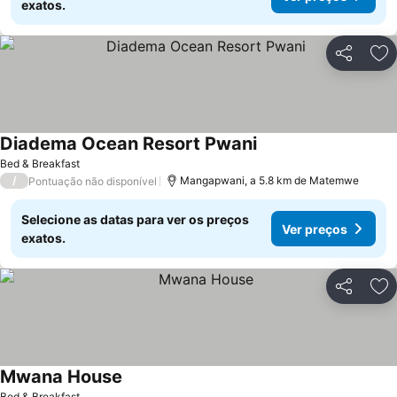
exatos.
Partilhar
Ad
Diadema Ocean Resort Pwani
Ver preços
Bed & Breakfast
/
Mangapwani, a 5.8 km de Matemwe
Pontuação não disponível
Selecione as datas para ver os preços
Ver preços
exatos.
Partilhar
Ad
Mwana House
Ver preços
Bed & Breakfast