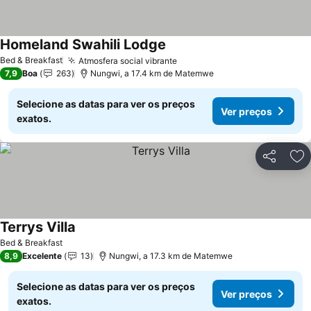
Homeland Swahili Lodge
Ver preços
Bed & Breakfast
Atmosfera social vibrante
Ver preços
7,9
Boa
263
Nungwi, a 17.4 km de Matemwe
Selecione as datas para ver os preços
Ver preços
exatos.
Partilhar
Ad
Terrys Villa
Ver preços
Bed & Breakfast
8,9
Excelente
13
Nungwi, a 17.3 km de Matemwe
Selecione as datas para ver os preços
Ver preços
exatos.