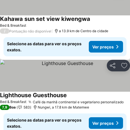
Kahawa sun set view kiwengwa
Ver preços
Bed & Breakfast
/
a 13.9 km de Centro da cidade
Pontuação não disponível
Selecione as datas para ver os preços
Ver preços
exatos.
Partilhar
Ad
Lighthouse Guesthouse
Ver preços
Bed & Breakfast
Café da manhã continental e vegetariano personalizado
Ve
7,9
Boa
583
Nungwi, a 17.8 km de Matemwe
Selecione as datas para ver os preços
Ver preços
exatos.