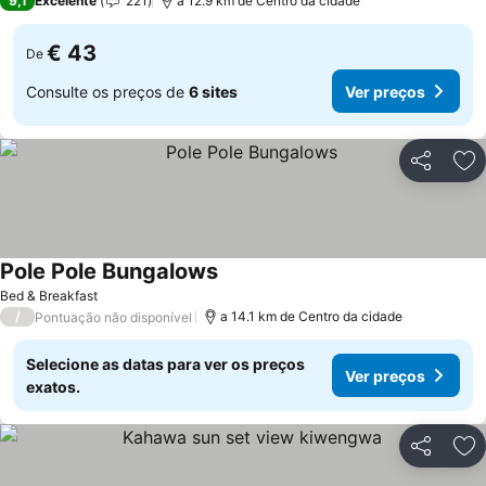
9,1
Excelente
221
a 12.9 km de Centro da cidade
€ 43
De
Consulte os preços de
6 sites
Ver preços
Partilhar
Ad
Pole Pole Bungalows
Ver preços
Bed & Breakfast
/
a 14.1 km de Centro da cidade
Pontuação não disponível
Selecione as datas para ver os preços
Ver preços
exatos.
Partilhar
Ad