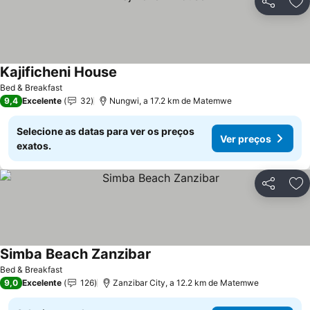
Partilhar
Ad
Kajificheni House
Ver preços
Bed & Breakfast
9,4
Excelente
32
Nungwi, a 17.2 km de Matemwe
Selecione as datas para ver os preços
Ver preços
exatos.
Partilhar
Ad
Simba Beach Zanzibar
Ver preços
Bed & Breakfast
9,0
Excelente
126
Zanzibar City, a 12.2 km de Matemwe