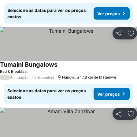
Selecione as datas para ver os preços
Ver preços
exatos.
Partilhar
Ad
Tumaini Bungalows
Ver preços
Bed & Breakfast
/
Nungwi, a 17.8 km de Matemwe
Pontuação não disponível
Selecione as datas para ver os preços
Ver preços
exatos.
Partilhar
Ad