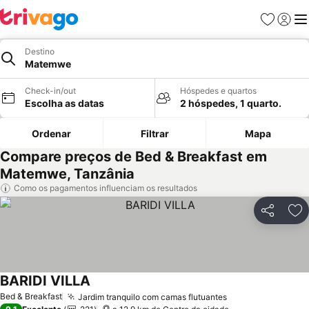
Favoritos
Iniciar
Me
Destino
Matemwe
Check-in/out
Hóspedes e quartos
Escolha as datas
2 hóspedes, 1 quarto.
Ordenar
Filtrar
Mapa
Compare preços de Bed & Breakfast em
Matemwe, Tanzânia
Como os pagamentos influenciam os resultados
Partilhar
Ad
BARIDI VILLA
Ver preços
Bed & Breakfast
Jardim tranquilo com camas flutuantes
Ver preços