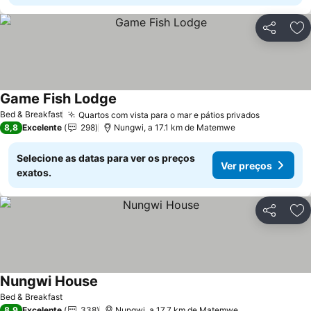
Partilhar
Ad
Game Fish Lodge
Ver preços
Bed & Breakfast
Quartos com vista para o mar e pátios privados
Ver preço
8,8
Excelente
298
Nungwi, a 17.1 km de Matemwe
Selecione as datas para ver os preços
Ver preços
exatos.
Partilhar
Ad
Nungwi House
Ver preços
Bed & Breakfast
8,9
Excelente
338
Nungwi, a 17.7 km de Matemwe