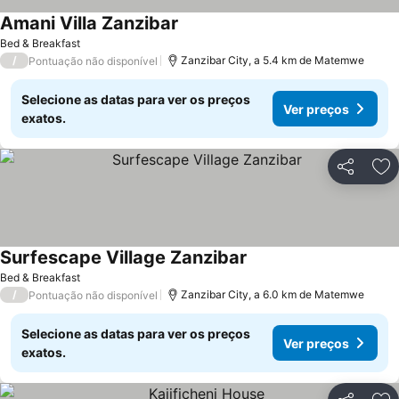
Amani Villa Zanzibar
Ver preços
Bed & Breakfast
/
Zanzibar City, a 5.4 km de Matemwe
Pontuação não disponível
Selecione as datas para ver os preços
Ver preços
exatos.
Partilhar
Ad
Surfescape Village Zanzibar
Ver preços
Bed & Breakfast
/
Zanzibar City, a 6.0 km de Matemwe
Pontuação não disponível
Selecione as datas para ver os preços
Ver preços
exatos.