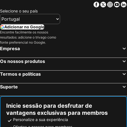
Facebook
Twitter
Insta
Yo
Selecione o seu país
Adicionar no Google
Encontre facilmente os nossos
resultados: adicione o trivago como
fonte preferencial no Google.
Empresa
Os nossos produtos
Termos e políticas
Suporte
Inicie sessão para desfrutar de
vantagens exclusivas para membros
Personalize a sua experiência
Ofertas e preços para membros