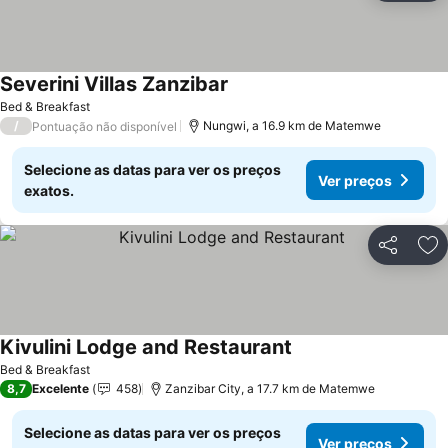
Severini Villas Zanzibar
Ver preços
Bed & Breakfast
/
Nungwi, a 16.9 km de Matemwe
Pontuação não disponível
Selecione as datas para ver os preços
Ver preços
exatos.
Partilhar
Ad
Kivulini Lodge and Restaurant
Ver preços
Bed & Breakfast
8,7
Excelente
458
Zanzibar City, a 17.7 km de Matemwe
Selecione as datas para ver os preços
Ver preços