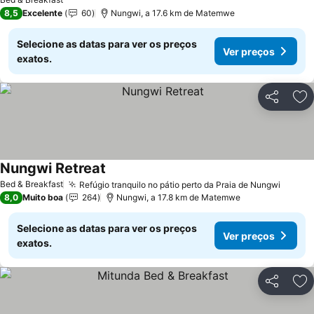
8,5
Excelente
60
Nungwi, a 17.6 km de Matemwe
Selecione as datas para ver os preços
Ver preços
exatos.
Partilhar
Ad
Nungwi Retreat
Ver preços
Bed & Breakfast
Refúgio tranquilo no pátio perto da Praia de Nungwi
Ver p
8,0
Muito boa
264
Nungwi, a 17.8 km de Matemwe
Selecione as datas para ver os preços
Ver preços
exatos.
Partilhar
Ad