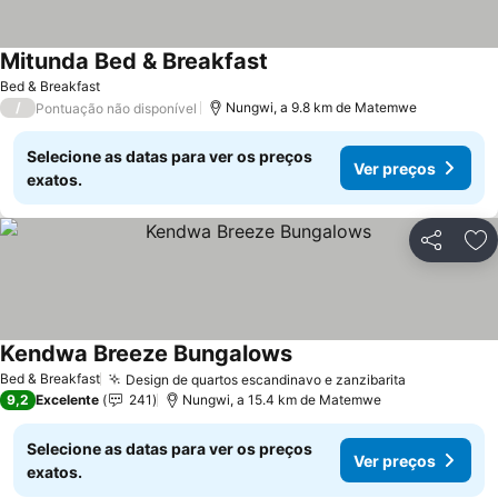
Mitunda Bed & Breakfast
Ver preços
Bed & Breakfast
/
Nungwi, a 9.8 km de Matemwe
Pontuação não disponível
Selecione as datas para ver os preços
Ver preços
exatos.
Partilhar
Ad
Kendwa Breeze Bungalows
Ver preços
Bed & Breakfast
Design de quartos escandinavo e zanzibarita
Ver preços
9,2
Excelente
241
Nungwi, a 15.4 km de Matemwe
Selecione as datas para ver os preços
Ver preços
exatos.