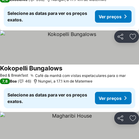
Selecione as datas para ver os preços
Ver preços
exatos.
Partilhar
Ad
Kokopelli Bungalows
Ver preços
Bed & Breakfast
Café da manhã com vistas espetaculares para o mar
Ver p
7,8
Boa
46
Nungwi, a 17.1 km de Matemwe
Selecione as datas para ver os preços
Ver preços
exatos.
Partilhar
Ad