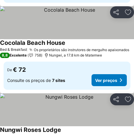
Partilhar
Ad
Cocolala Beach House
Ver preços
Bed & Breakfast
Os proprietários são instrutores de mergulho apaixonados
Ve
8,8
Excelente
758
Nungwi, a 17.8 km de Matemwe
€ 72
De
Consulte os preços de
7 sites
Ver preços
Partilhar
Ad
Nungwi Roses Lodge
Ver preços