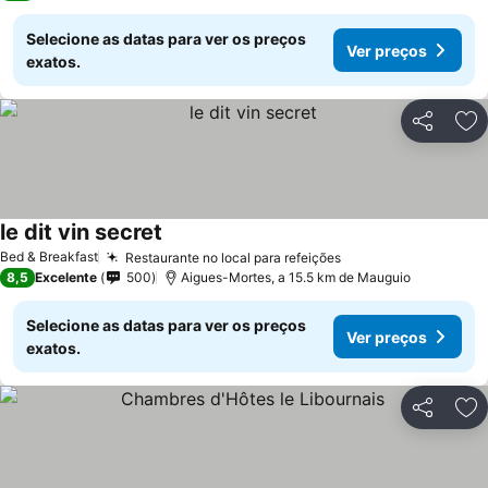
Selecione as datas para ver os preços
Ver preços
exatos.
Partilhar
Ad
le dit vin secret
Bed & Breakfast
Restaurante no local para refeições
8,5
Excelente
500
Aigues-Mortes, a 15.5 km de Mauguio
Selecione as datas para ver os preços
Ver preços
exatos.
Partilhar
Ad