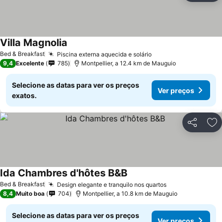
Villa Magnolia
Bed & Breakfast
Piscina externa aquecida e solário
9,4
Excelente
785
Montpellier, a 12.4 km de Mauguio
Selecione as datas para ver os preços
Ver preços
exatos.
Partilhar
Ad
Ida Chambres d'hôtes B&B
Bed & Breakfast
Design elegante e tranquilo nos quartos
8,4
Muito boa
704
Montpellier, a 10.8 km de Mauguio
Selecione as datas para ver os preços
Ver preços