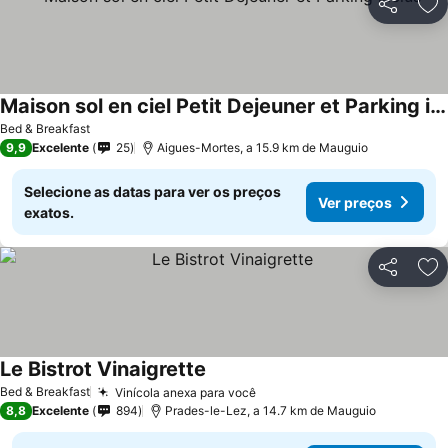
Partilhar
Ad
Maison sol en ciel Petit Dejeuner et Parking inclus
Bed & Breakfast
9,9
Excelente
25
Aigues-Mortes, a 15.9 km de Mauguio
Selecione as datas para ver os preços
Ver preços
exatos.
Partilhar
Ad
Le Bistrot Vinaigrette
Bed & Breakfast
Vinícola anexa para você
8,8
Excelente
894
Prades-le-Lez, a 14.7 km de Mauguio