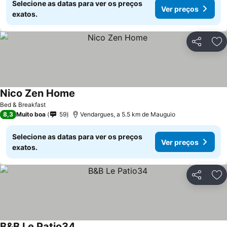
Selecione as datas para ver os preços
Ver preços
exatos.
Partilhar
Ad
Nico Zen Home
Bed & Breakfast
8,3
Muito boa
59
Vendargues, a 5.5 km de Mauguio
Selecione as datas para ver os preços
Ver preços
exatos.
Partilhar
Ad
B&B Le Patio34