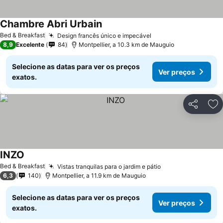
Chambre Abri Urbain
Bed & Breakfast
Design francês único e impecável
8,9
Excelente
84
Montpellier, a 10.3 km de Mauguio
Selecione as datas para ver os preços
Ver preços
exatos.
Partilhar
Ad
INZO
Bed & Breakfast
Vistas tranquilas para o jardim e pátio
6,3
140
Montpellier, a 11.9 km de Mauguio
Selecione as datas para ver os preços
Ver preços
exatos.