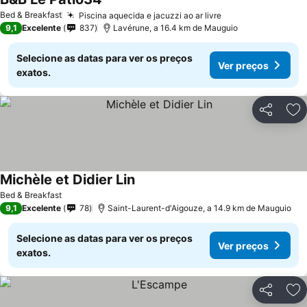
Bed & Breakfast
Piscina aquecida e jacuzzi ao ar livre
9,1
Excelente
837
Lavérune, a 16.4 km de Mauguio
Selecione as datas para ver os preços
Ver preços
exatos.
Partilhar
Ad
Michèle et Didier Lin
Bed & Breakfast
9,1
Excelente
78
Saint-Laurent-d'Aigouze, a 14.9 km de Mauguio
Selecione as datas para ver os preços
Ver preços
exatos.
Partilhar
Ad