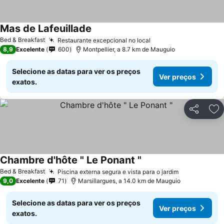
Mas de Lafeuillade
Bed & Breakfast
Restaurante excepcional no local
8,9
Excelente
600
Montpellier, a 8.7 km de Mauguio
Selecione as datas para ver os preços
Ver preços
exatos.
Partilhar
Ad
Chambre d'hôte " Le Ponant "
Bed & Breakfast
Piscina externa segura e vista para o jardim
9,0
Excelente
71
Marsillargues, a 14.0 km de Mauguio
Selecione as datas para ver os preços
Ver preços
exatos.