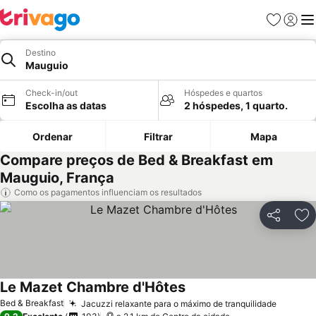
Favoritos
Iniciar
Me
Destino
Mauguio
Check-in/out
Hóspedes e quartos
Escolha as datas
2 hóspedes, 1 quarto.
Ordenar
Filtrar
Mapa
Compare preços de Bed & Breakfast em
Mauguio, França
Como os pagamentos influenciam os resultados
Partilhar
Ad
Le Mazet Chambre d'Hôtes
Bed & Breakfast
Jacuzzi relaxante para o máximo de tranquilidade