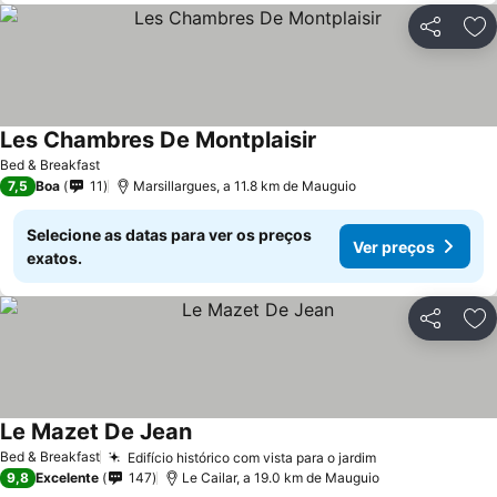
Partilhar
Ad
Les Chambres De Montplaisir
Bed & Breakfast
7,5
Boa
11
Marsillargues, a 11.8 km de Mauguio
Selecione as datas para ver os preços
Ver preços
exatos.
Partilhar
Ad
Le Mazet De Jean
Bed & Breakfast
Edifício histórico com vista para o jardim
9,8
Excelente
147
Le Cailar, a 19.0 km de Mauguio