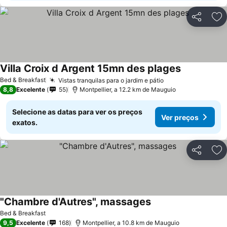
Partilhar
Ad
Villa Croix d Argent 15mn des plages
Bed & Breakfast
Vistas tranquilas para o jardim e pátio
8,8
Excelente
55
Montpellier, a 12.2 km de Mauguio
Selecione as datas para ver os preços
Ver preços
exatos.
Partilhar
Ad
"Chambre d'Autres", massages
Bed & Breakfast
9,5
Excelente
168
Montpellier, a 10.8 km de Mauguio