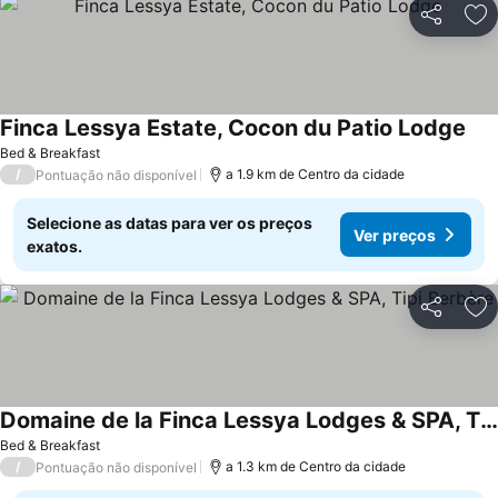
Partilhar
Ad
Finca Lessya Estate, Cocon du Patio Lodge
Bed & Breakfast
/
a 1.9 km de Centro da cidade
Pontuação não disponível
Selecione as datas para ver os preços
Ver preços
exatos.
Partilhar
Ad
Domaine de la Finca Lessya Lodges & SPA, Tipi Berbère
Bed & Breakfast
/
a 1.3 km de Centro da cidade
Pontuação não disponível