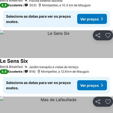
Bed & Breakfast
Piscina exterior sazonal
8,9
Excelente
303
Montpellier, a 10.3 km de Mauguio
Selecione as datas para ver os preços
Ver preços
exatos.
Partilhar
Ad
Le Sens Six
Bed & Breakfast
Jardim tranquilo e vistas do terraço
8,6
Excelente
816
Montpellier, a 12.8 km de Mauguio
Selecione as datas para ver os preços
Ver preços
exatos.
Partilhar
Ad