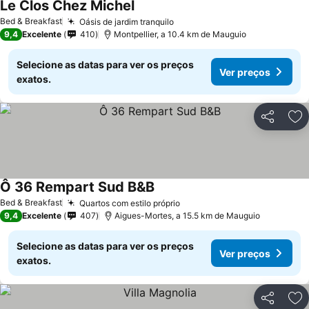
Le Clos Chez Michel
Bed & Breakfast
Oásis de jardim tranquilo
9,4
Excelente
410
Montpellier, a 10.4 km de Mauguio
Selecione as datas para ver os preços
Ver preços
exatos.
Partilhar
Ad
Ô 36 Rempart Sud B&B
Bed & Breakfast
Quartos com estilo próprio
9,4
Excelente
407
Aigues-Mortes, a 15.5 km de Mauguio
Selecione as datas para ver os preços
Ver preços
exatos.
Partilhar
Ad