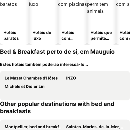
Hotéis
Hotéis de
Hotéis
Hotéis que
Hoté
baratos
luxo
com
permitem
com 
piscinas
animais
Bed & Breakfast perto de si, em Mauguio
Estes hotéis também poderão interessá-lo...
Le Mazet Chambre d'Hôtes
INZO
Michèle et Didier Lin
Other popular destinations with bed and
breakfasts
Montpellier, bed and breakfasts
Saintes-Maries-de-la-Mer, bed and breakfasts