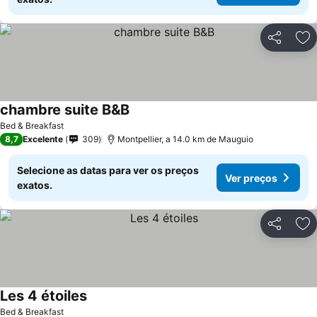
Partilhar
Ad
chambre suite B&B
Bed & Breakfast
8,7
Excelente
309
Montpellier, a 14.0 km de Mauguio
Selecione as datas para ver os preços
Ver preços
exatos.
Partilhar
Ad
Les 4 étoiles
Bed & Breakfast