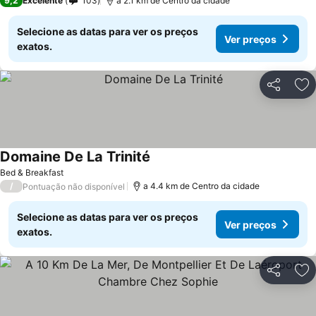
9,2
Excelente
103
a 2.1 km de Centro da cidade
Selecione as datas para ver os preços
Ver preços
exatos.
Partilhar
Ad
Domaine De La Trinité
Bed & Breakfast
/
a 4.4 km de Centro da cidade
Pontuação não disponível
Selecione as datas para ver os preços
Ver preços
exatos.
Partilhar
Ad