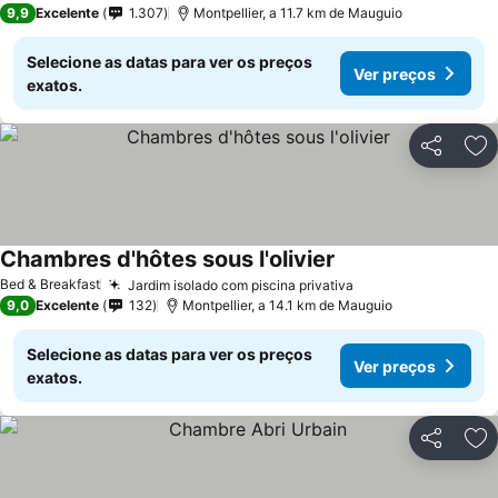
9,9
Excelente
1.307
Montpellier, a 11.7 km de Mauguio
Selecione as datas para ver os preços
Ver preços
exatos.
Partilhar
Ad
Chambres d'hôtes sous l'olivier
Bed & Breakfast
Jardim isolado com piscina privativa
9,0
Excelente
132
Montpellier, a 14.1 km de Mauguio
Selecione as datas para ver os preços
Ver preços
exatos.
Partilhar
Ad