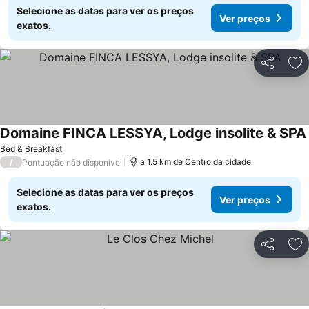
Selecione as datas para ver os preços
Ver preços
exatos.
Partilhar
Ad
Domaine FINCA LESSYA, Lodge insolite & SPA
Bed & Breakfast
/
a 1.5 km de Centro da cidade
Pontuação não disponível
Selecione as datas para ver os preços
Ver preços
exatos.
Partilhar
Ad