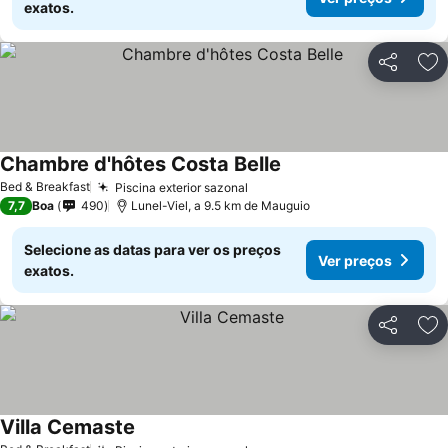
exatos.
Partilhar
Ad
Chambre d'hôtes Costa Belle
Bed & Breakfast
Piscina exterior sazonal
7,7
Boa
490
Lunel-Viel, a 9.5 km de Mauguio
Selecione as datas para ver os preços
Ver preços
exatos.
Partilhar
Ad
Villa Cemaste