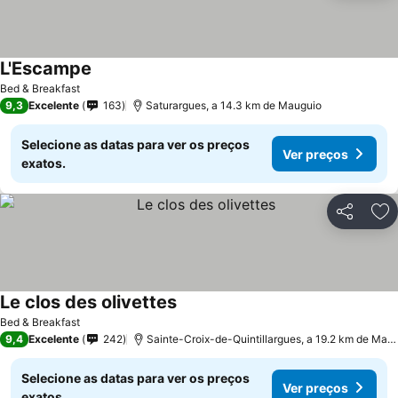
L'Escampe
Bed & Breakfast
9,3
Excelente
163
Saturargues, a 14.3 km de Mauguio
Selecione as datas para ver os preços
Ver preços
exatos.
Partilhar
Ad
Le clos des olivettes
Bed & Breakfast
9,4
Excelente
242
Sainte-Croix-de-Quintillargues, a 19.2 km de Mauguio
Selecione as datas para ver os preços
Ver preços
exatos.