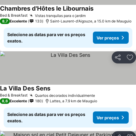
Chambres d'Hôtes le Libournais
Bed & Breakfast
Vistas tranquilas para o jardim
8,7
Excelente
133
Saint-Laurent-d'Aigouze, a 15.0 km de Mauguio
Selecione as datas para ver os preços
Ver preços
exatos.
Partilhar
Ad
La Villa Des Sens
Bed & Breakfast
Quartos decorados individualmente
8,6
Excelente
180
Lattes, a 7.9 km de Mauguio
Selecione as datas para ver os preços
Ver preços
exatos.