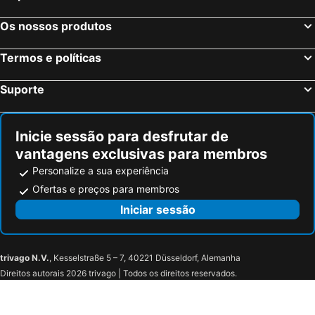
Vauvert, bed and breakfasts
Générac, bed and breakfasts
Prades-le-Lez, bed and breakfasts
Loupian, bed and breakfasts
Os nossos produtos
Mèze, bed and breakfasts
Cardet, bed and breakfasts
Termos e políticas
Villevieille, bed and breakfasts
Laroque, bed and breakfasts
Nizas, bed and breakfasts
Montagnac, bed and breakfasts
Suporte
Saturargues, bed and breakfasts
Fourques, bed and breakfasts
Inicie sessão para desfrutar de
vantagens exclusivas para membros
Personalize a sua experiência
Ofertas e preços para membros
Iniciar sessão
trivago N.V.
, Kesselstraße 5 – 7, 40221 Düsseldorf, Alemanha
Direitos autorais 2026 trivago | Todos os direitos reservados.