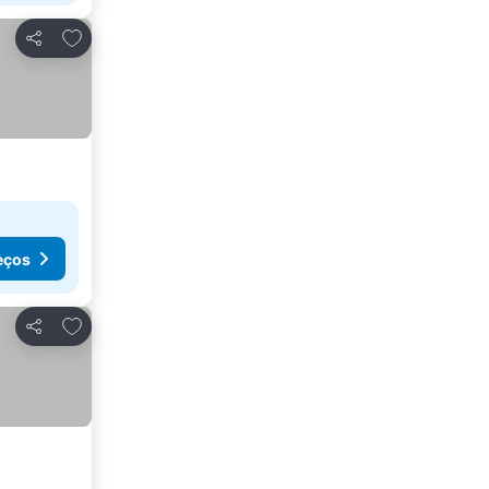
Adicionar aos favoritos
Partilhar
eços
Adicionar aos favoritos
Partilhar