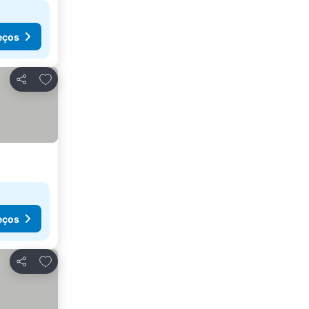
eços
Adicionar aos favoritos
Partilhar
eços
Adicionar aos favoritos
Partilhar