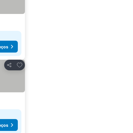
eços
Adicionar aos favoritos
Partilhar
eços