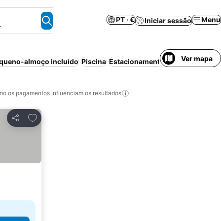
PT · €
Menu
Iniciar sessão
.
Ver mapa
queno-almoço incluído
Piscina
Estacionamento
Aparthotel
Anim
o os pagamentos influenciam os resultados
Adicionar aos favoritos
Partilhar