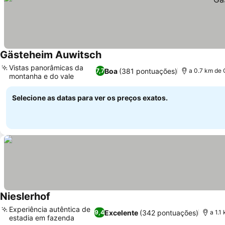
Gästeheim Auwitsch
Ver preços
Vistas panorâmicas da
Boa
(381 pontuações)
7,7
a 0.7 km de 
montanha e do vale
Ver preços
Selecione as datas para ver os preços exatos.
Nieslerhof
Ver preços
Experiência autêntica de
Excelente
(342 pontuações)
9,4
a 1.1
estadia em fazenda