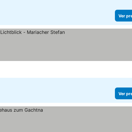
Ver pr
r preços
Ver pr