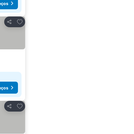
eços
Adicionar aos favoritos
Partilhar
eços
Adicionar aos favoritos
Partilhar