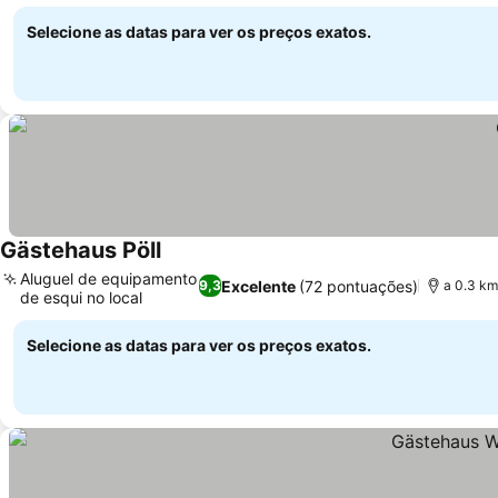
Ver preços
Selecione as datas para ver os preços exatos.
Gästehaus Pöll
Ver preços
Aluguel de equipamento
Excelente
(72 pontuações)
9,3
a 0.3 km
de esqui no local
Ver preços
Selecione as datas para ver os preços exatos.