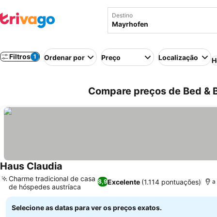
Destino
Filtros
1
Ordenar por
Preço
Localização
H
Compare preços de Bed & B
Haus Claudia
Ver preços
Charme tradicional de casa
Excelente
(1.114 pontuações)
8,9
a
de hóspedes austríaca
Ver preços
Selecione as datas para ver os preços exatos.