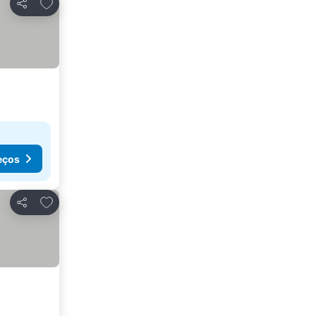
Adicionar aos favoritos
Partilhar
eços
Adicionar aos favoritos
Partilhar