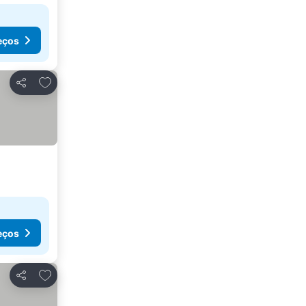
eços
Adicionar aos favoritos
Partilhar
eços
Adicionar aos favoritos
Partilhar