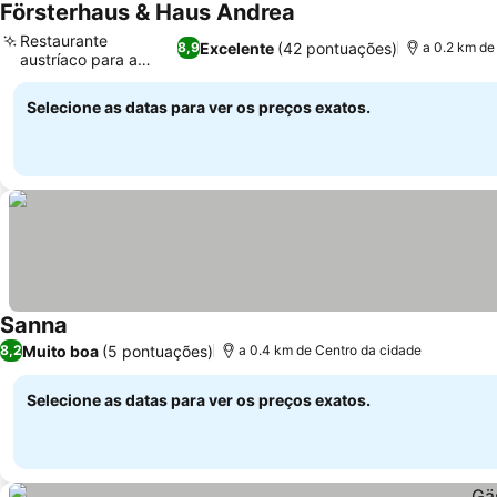
Försterhaus & Haus Andrea
Ver preços
Restaurante
Excelente
(42 pontuações)
8,9
a 0.2 km de
austríaco para a
Ver preços
família
Selecione as datas para ver os preços exatos.
Sanna
Ver preços
Muito boa
(5 pontuações)
8,2
a 0.4 km de Centro da cidade
Selecione as datas para ver os preços exatos.