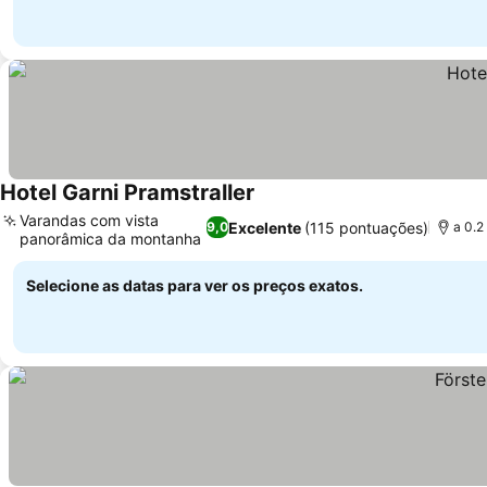
Hotel Garni Pramstraller
Ver preços
Varandas com vista
Excelente
(115 pontuações)
9,0
a 0.2
panorâmica da montanha
Ver preços
Selecione as datas para ver os preços exatos.