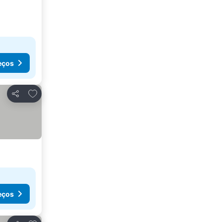
eços
Adicionar aos favoritos
Partilhar
eços