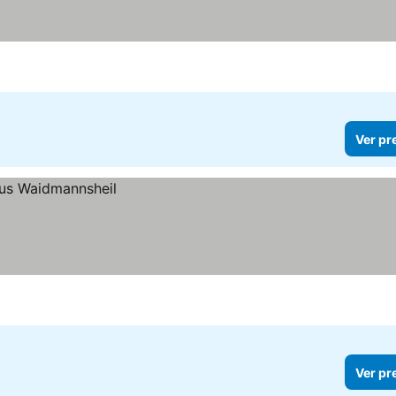
ços
Ver pr
Ver pr