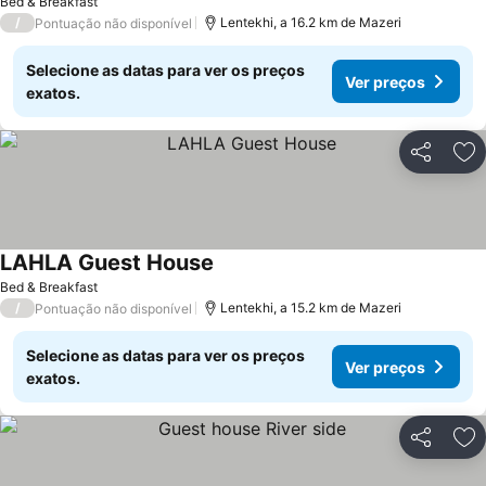
Bed & Breakfast
/
Lentekhi, a 16.2 km de Mazeri
Pontuação não disponível
Selecione as datas para ver os preços
Ver preços
exatos.
Partilhar
Ad
LAHLA Guest House
Ver preços
Bed & Breakfast
/
Lentekhi, a 15.2 km de Mazeri
Pontuação não disponível
Selecione as datas para ver os preços
Ver preços
exatos.
Partilhar
Ad