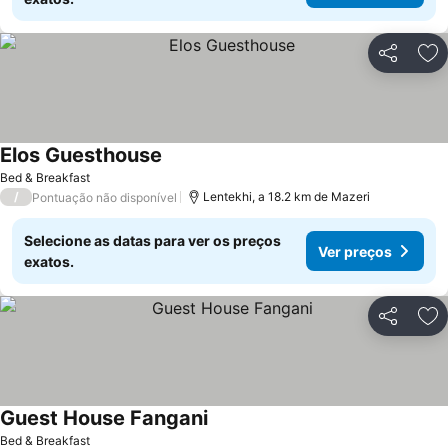
Partilhar
Ad
Elos Guesthouse
Ver preços
Bed & Breakfast
/
Lentekhi, a 18.2 km de Mazeri
Pontuação não disponível
Selecione as datas para ver os preços
Ver preços
exatos.
Partilhar
Ad
Guest House Fangani
Ver preços
Bed & Breakfast