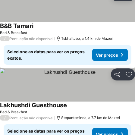
B&B Tamari
Ver preços
Bed & Breakfast
/
Tskhaltubo, a 1.4 km de Mazeri
Pontuação não disponível
Selecione as datas para ver os preços
Ver preços
exatos.
Partilhar
Ad
Lakhushdi Guesthouse
Ver preços
Bed & Breakfast
/
Stepantsminda, a 7.7 km de Mazeri
Pontuação não disponível
Selecione as datas para ver os preços
Ver preços