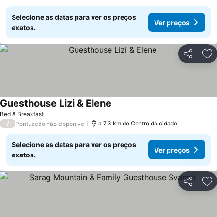
Selecione as datas para ver os preços
Ver preços
exatos.
Partilhar
Ad
Guesthouse Lizi & Elene
Ver preços
Bed & Breakfast
/
a 7.3 km de Centro da cidade
Pontuação não disponível
Selecione as datas para ver os preços
Ver preços
exatos.
Partilhar
Ad