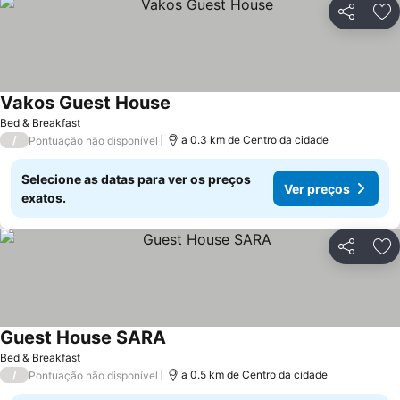
Partilhar
Ad
Vakos Guest House
Ver preços
Bed & Breakfast
/
a 0.3 km de Centro da cidade
Pontuação não disponível
Selecione as datas para ver os preços
Ver preços
exatos.
Partilhar
Ad
Guest House SARA
Ver preços
Bed & Breakfast
/
a 0.5 km de Centro da cidade
Pontuação não disponível