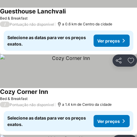
Guesthouse Lanchvali
Ver preços
Bed & Breakfast
/
a 0.6 km de Centro da cidade
Pontuação não disponível
Selecione as datas para ver os preços
Ver preços
exatos.
Partilhar
Ad
Cozy Corner Inn
Ver preços
Bed & Breakfast
/
a 1.4 km de Centro da cidade
Pontuação não disponível
Selecione as datas para ver os preços
Ver preços
exatos.