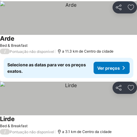
Partilhar
Ad
Arde
Ver preços
Bed & Breakfast
/
a 11.3 km de Centro da cidade
Pontuação não disponível
Selecione as datas para ver os preços
Ver preços
exatos.
Partilhar
Ad
Lirde
Ver preços
Bed & Breakfast
/
a 3.1 km de Centro da cidade
Pontuação não disponível