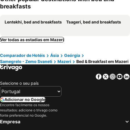
breakfasts
Lentekhi, bed and breakfasts
Tsageri, bed and breakfasts
Ver todas as estadias em Mazeri
Comparador de Hotéis
Ásia
Geórgia
Samegrelo - Zemo Svaneti
Mazeri
Bed & Breakfast em Mazeri
Facebook
Twitter
Insta
Yo
Selecione o seu país
Adicionar no Google
Encontre facilmente os nossos
resultados: adicione o trivago como
fonte preferencial no Google.
Empresa