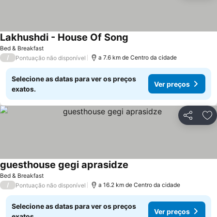
Lakhushdi - House Of Song
Ver preços
Bed & Breakfast
/
a 7.6 km de Centro da cidade
Pontuação não disponível
Selecione as datas para ver os preços
Ver preços
exatos.
Partilhar
Ad
guesthouse gegi aprasidze
Ver preços
Bed & Breakfast
/
a 16.2 km de Centro da cidade
Pontuação não disponível
Selecione as datas para ver os preços
Ver preços
exatos.