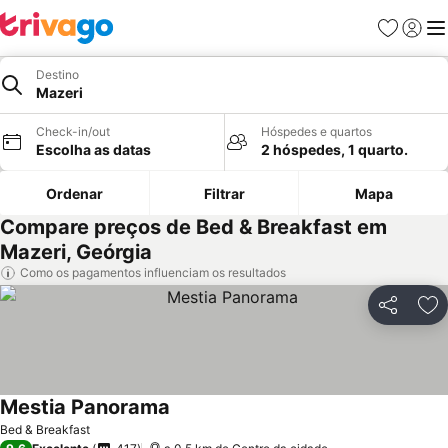
Favoritos
Iniciar
Me
Destino
Mazeri
Check-in/out
Hóspedes e quartos
Escolha as datas
2 hóspedes, 1 quarto.
Ordenar
Filtrar
Mapa
Compare preços de Bed & Breakfast em
Mazeri, Geórgia
Como os pagamentos influenciam os resultados
Partilhar
Ad
Mestia Panorama
Ver preços
Bed & Breakfast