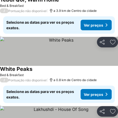
Ver preços
Bed & Breakfast
/
a 3.9 km de Centro da cidade
Pontuação não disponível
Selecione as datas para ver os preços
Ver preços
exatos.
Partilhar
Ad
White Peaks
Ver preços
Bed & Breakfast
/
a 0.8 km de Centro da cidade
Pontuação não disponível
Selecione as datas para ver os preços
Ver preços
exatos.
Partilhar
Ad