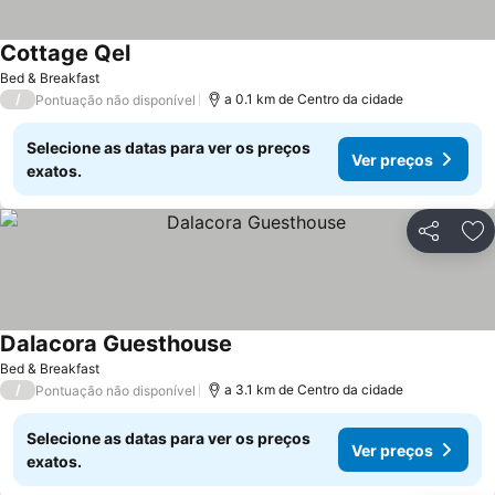
Cottage Qel
Ver preços
Bed & Breakfast
/
a 0.1 km de Centro da cidade
Pontuação não disponível
Selecione as datas para ver os preços
Ver preços
exatos.
Partilhar
Ad
Dalacora Guesthouse
Ver preços
Bed & Breakfast
/
a 3.1 km de Centro da cidade
Pontuação não disponível
Selecione as datas para ver os preços
Ver preços
exatos.