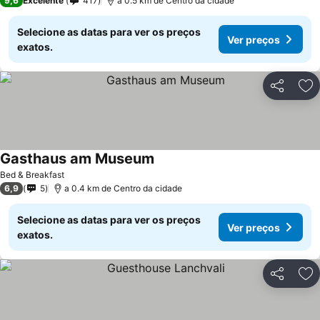
9,6
Excelente
417
a 0.5 km de Centro da cidade
Selecione as datas para ver os preços
Ver preços
exatos.
Partilhar
Ad
Gasthaus am Museum
Ver preços
Bed & Breakfast
6,9
5
a 0.4 km de Centro da cidade
Selecione as datas para ver os preços
Ver preços
exatos.
Partilhar
Ad