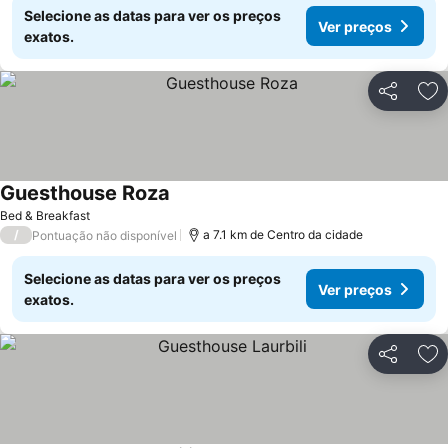
Selecione as datas para ver os preços
Ver preços
exatos.
Partilhar
Ad
Guesthouse Roza
Ver preços
Bed & Breakfast
/
a 7.1 km de Centro da cidade
Pontuação não disponível
Selecione as datas para ver os preços
Ver preços
exatos.
Partilhar
Ad