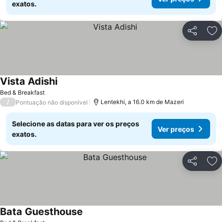
exatos.
Partilhar
Ad
Vista Adishi
Ver preços
Bed & Breakfast
/
Lentekhi, a 16.0 km de Mazeri
Pontuação não disponível
Selecione as datas para ver os preços
Ver preços
exatos.
Partilhar
Ad
Bata Guesthouse
Ver preços