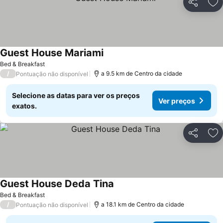
Partilhar
Ad
Guest House Mariami
Ver preços
Bed & Breakfast
/
a 9.5 km de Centro da cidade
Pontuação não disponível
Selecione as datas para ver os preços
Ver preços
exatos.
Partilhar
Ad
Guest House Deda Tina
Ver preços
Bed & Breakfast
/
a 18.1 km de Centro da cidade
Pontuação não disponível