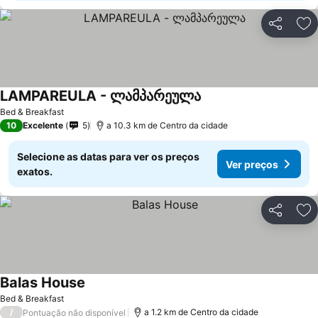
Partilhar
Ad
LAMPAREULA - ლამპარეულა
Ver preços
Bed & Breakfast
10
Excelente
5
a 10.3 km de Centro da cidade
Selecione as datas para ver os preços
Ver preços
exatos.
Partilhar
Ad
Balas House
Ver preços
Bed & Breakfast
/
a 1.2 km de Centro da cidade
Pontuação não disponível