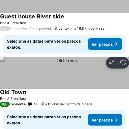
Guest house River side
Ver preços
Bed & Breakfast
/
Lentekhi, a 16.8 km de Mazeri
Pontuação não disponível
Selecione as datas para ver os preços
Ver preços
exatos.
Partilhar
Ad
Old Town
Ver preços
Bed & Breakfast
9,8
Excelente
41
a 0.2 km de Centro da cidade
Selecione as datas para ver os preços
Ver preços
exatos.