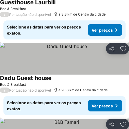
Guesthouse Laurbili
Ver preços
Bed & Breakfast
/
a 3.8 km de Centro da cidade
Pontuação não disponível
Selecione as datas para ver os preços
Ver preços
exatos.
Partilhar
Ad
Dadu Guest house
Ver preços
Bed & Breakfast
/
a 20.8 km de Centro da cidade
Pontuação não disponível
Selecione as datas para ver os preços
Ver preços
exatos.
Partilhar
Ad