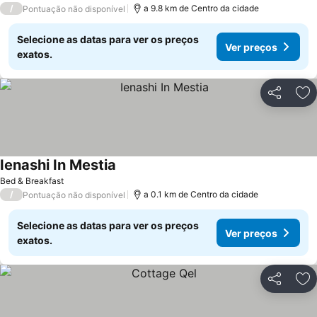
/
a 9.8 km de Centro da cidade
Pontuação não disponível
Selecione as datas para ver os preços
Ver preços
exatos.
Partilhar
Ad
Ienashi In Mestia
Ver preços
Bed & Breakfast
/
a 0.1 km de Centro da cidade
Pontuação não disponível
Selecione as datas para ver os preços
Ver preços
exatos.
Partilhar
Ad