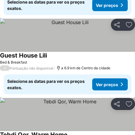
Selecione as datas para ver os preços
Ver preços
exatos.
Partilhar
Ad
Guest House Lili
Ver preços
Bed & Breakfast
/
a 6.9 km de Centro da cidade
Pontuação não disponível
Selecione as datas para ver os preços
Ver preços
exatos.
Partilhar
Ad
Tebdi Qor, Warm Home