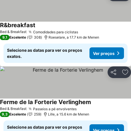
R&breakfast
Ver preços
Bed & Breakfast
Comodidades para ciclistas
Ver preços
9,1
Excelente
308
Roeselare, a 17.7 km de Menen
Selecione as datas para ver os preços
Ver preços
exatos.
Partilhar
Ad
Ferme de la Forterie Verlinghem
Ver preços
Bed & Breakfast
Passeios a pé envolventes
Ver preços
9,3
Excelente
259
Lille, a 15.6 km de Menen
Selecione as datas para ver os preços
Ver preços