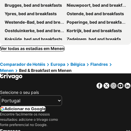
Brugges, bed and breakfasts
Nieuwpoort, bed and breakfasts
Ypres, bed and breakfasts
Ostende, bed and breakfasts
Westende-Bad, bed and breakfasts
Poperinge, bed and breakfasts
Oostduinkerke, bed and breakfasts
Kortrijk, bed and breakfasts
Koksijde, bed and breakfasts
Zedelgem, bed and breakfasts
Roeselare, bed and breakfasts
Veurne, bed and breakfasts
Ver todas as estadias em Menen
Oostkamp, bed and breakfasts
Tournai, bed and breakfasts
Comparador de Hotéis
Europa
Bélgica
Flandres
Oudenaarde, bed and breakfasts
Diksmuide, bed and breakfasts
Menen
Bed & Breakfast em Menen
Sint-Martens-Latem, bed and breakfasts
Jabbeke, bed and breakfasts
Lovendegem, bed and breakfasts
Lille, bed and breakfasts
Facebook
Twitter
Insta
Yo
Langemark-Poelkapelle, bed and breakfasts
Middelkerke, bed and breakfasts
Selecione o seu país
Zwalm, bed and breakfasts
Aalter, bed and breakfasts
Wevelgem, bed and breakfasts
Lichtervelde, bed and breakfasts
Adicionar no Google
Encontre facilmente os nossos
Kruishoutem, bed and breakfasts
Lo-Reninge, bed and breakfasts
resultados: adicione o trivago como
Heuvelland, bed and breakfasts
Dentergem, bed and breakfasts
fonte preferencial no Google.
Empresa