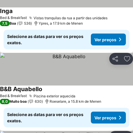
Inga
Ver preços
Bed & Breakfast
Vistas tranquilas da rua a partir das unidades
Ver preços
7,5
Boa
536
Ypres, a 17.9 km de Menen
Selecione as datas para ver os preços
Ver preços
exatos.
Partilhar
Ad
B&B Aquabello
Ver preços
Bed & Breakfast
Piscina exterior aquecida
Ver preços
8,0
Muito boa
630
Roeselare, a 15.8 km de Menen
Selecione as datas para ver os preços
Ver preços
exatos.