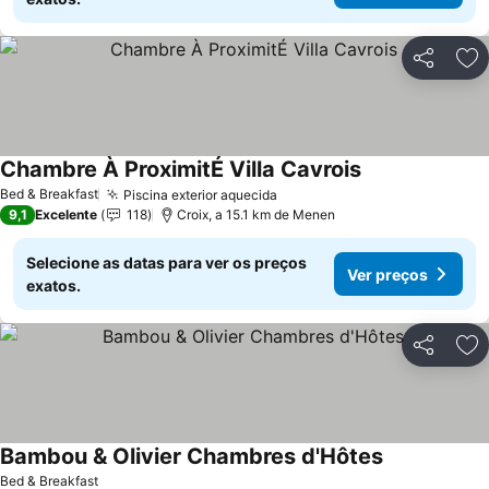
Partilhar
Ad
Chambre À ProximitÉ Villa Cavrois
Ver preços
Bed & Breakfast
Piscina exterior aquecida
Ver preços
9,1
Excelente
118
Croix, a 15.1 km de Menen
Selecione as datas para ver os preços
Ver preços
exatos.
Partilhar
Ad
Bambou & Olivier Chambres d'Hôtes
Ver preços
Bed & Breakfast