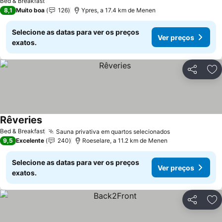
Bed & Breakfast
8,1
Muito boa
126
Ypres, a 17.4 km de Menen
Selecione as datas para ver os preços
Ver preços
exatos.
Partilhar
Ad
Rêveries
Ver preços
Bed & Breakfast
Sauna privativa em quartos selecionados
Ver preços
9,5
Excelente
240
Roeselare, a 11.2 km de Menen
Selecione as datas para ver os preços
Ver preços
exatos.
Partilhar
Ad