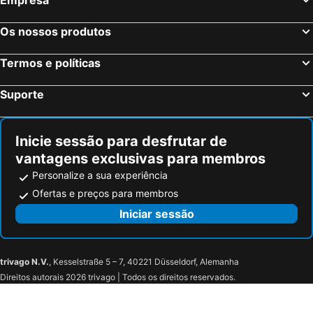
Wielsbeke, bed and breakfasts
Houplines, bed and breakfasts
Ruiselede, bed and breakfasts
Beernem, bed and breakfasts
Os nossos produtos
Ath, bed and breakfasts
Berthen, bed and breakfasts
Termos e políticas
Knesselare, bed and breakfasts
Deinze, bed and breakfasts
Wingene, bed and breakfasts
Izegem, bed and breakfasts
Suporte
Béthune, bed and breakfasts
Lens, bed and breakfasts
West-Cappel, bed and breakfasts
Leuze-en-Hennegau, bed and breakfasts
Inicie sessão para desfrutar de
vantagens exclusivas para membros
Personalize a sua experiência
Ofertas e preços para membros
Iniciar sessão
trivago N.V.
, Kesselstraße 5 – 7, 40221 Düsseldorf, Alemanha
Direitos autorais 2026 trivago | Todos os direitos reservados.