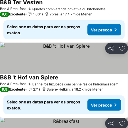
B&B Ter Vesten
Ver preços
Bed & Breakfast
Quartos com varanda privativa ou kitchenette
Ver preço
9,0
Excelente
1.001
Ypres, a 17.4 km de Menen
Selecione as datas para ver os preços
Ver preços
exatos.
Partilhar
Ad
B&B 't Hof van Spiere
Ver preços
Bed & Breakfast
Banheiros luxuosos com banheiras de hidromassagem
Ver 
8,8
Excelente
271
Spiere-Helkijn, a 18.2 km de Menen
Selecione as datas para ver os preços
Ver preços
exatos.
Partilhar
Ad