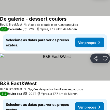
De galerie - dessert coulors
Ver preços
Bed & Breakfast
Vistas da cidade e de ruas tranquilas
Ver preços
8,8
Excelente
226
Ypres, a 17.9 km de Menen
Selecione as datas para ver os preços
Ver preços
exatos.
Partilhar
Ad
B&B East&West
Ver preços
Bed & Breakfast
Opções de quartos familiares espaçosos
Ver preços
8,2
Muito boa
204
Ypres, a 17.7 km de Menen
Selecione as datas para ver os preços
Ver preços
exatos.