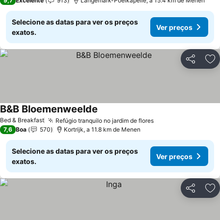
9,7
Excelente
913
Langemark-Poelkapelle, a 15.4 km de Menen
Selecione as datas para ver os preços
Ver preços
exatos.
Partilhar
Ad
B&B Bloemenweelde
Ver preços
Bed & Breakfast
Refúgio tranquilo no jardim de flores
Ver preços
7,6
Boa
570
Kortrijk, a 11.8 km de Menen
Selecione as datas para ver os preços
Ver preços
exatos.
Partilhar
Ad