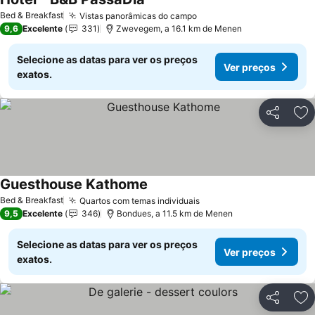
Ver preços
Bed & Breakfast
Vistas panorâmicas do campo
Ver preços
9,6
Excelente
331
Zwevegem, a 16.1 km de Menen
Selecione as datas para ver os preços
Ver preços
exatos.
Partilhar
Ad
Guesthouse Kathome
Ver preços
Bed & Breakfast
Quartos com temas individuais
Ver preços
9,5
Excelente
346
Bondues, a 11.5 km de Menen
Selecione as datas para ver os preços
Ver preços
exatos.
Partilhar
Ad