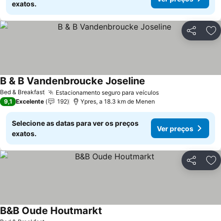
exatos.
Partilhar
Ad
B & B Vandenbroucke Joseline
Ver preços
Bed & Breakfast
Estacionamento seguro para veículos
Ver preços
9,1
Excelente
192
Ypres, a 18.3 km de Menen
Selecione as datas para ver os preços
Ver preços
exatos.
Partilhar
Ad
B&B Oude Houtmarkt
Ver preços