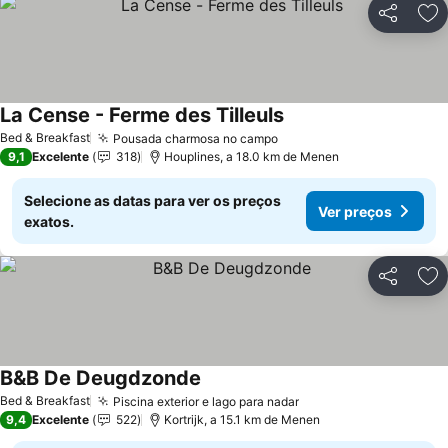
Partilhar
Ad
La Cense - Ferme des Tilleuls
Ver preços
Bed & Breakfast
Pousada charmosa no campo
Ver preços
9,1
Excelente
318
Houplines, a 18.0 km de Menen
Selecione as datas para ver os preços
Ver preços
exatos.
Partilhar
Ad
B&B De Deugdzonde
Ver preços
Bed & Breakfast
Piscina exterior e lago para nadar
Ver preços
9,4
Excelente
522
Kortrijk, a 15.1 km de Menen