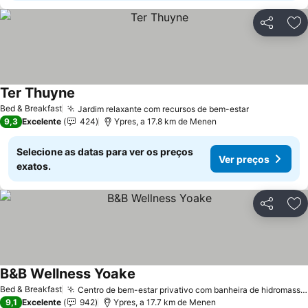
Partilhar
Ad
Ter Thuyne
Ver preços
Bed & Breakfast
Jardim relaxante com recursos de bem-estar
Ver preços
9,3
Excelente
424
Ypres, a 17.8 km de Menen
Selecione as datas para ver os preços
Ver preços
exatos.
Partilhar
Ad
B&B Wellness Yoake
Ver preços
Bed & Breakfast
Centro de bem-estar privativo com banheira de hidromassagem ao ar livre
9,1
Excelente
942
Ypres, a 17.7 km de Menen