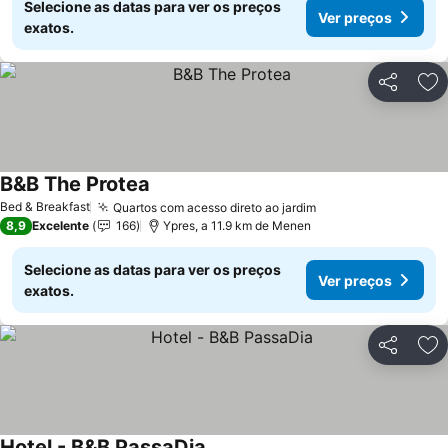
Selecione as datas para ver os preços
Ver preços
exatos.
Partilhar
Ad
B&B The Protea
Ver preços
Bed & Breakfast
Quartos com acesso direto ao jardim
Ver preços
8,9
Excelente
166
Ypres, a 11.9 km de Menen
Selecione as datas para ver os preços
Ver preços
exatos.
Partilhar
Ad
Hotel - B&B PassaDia