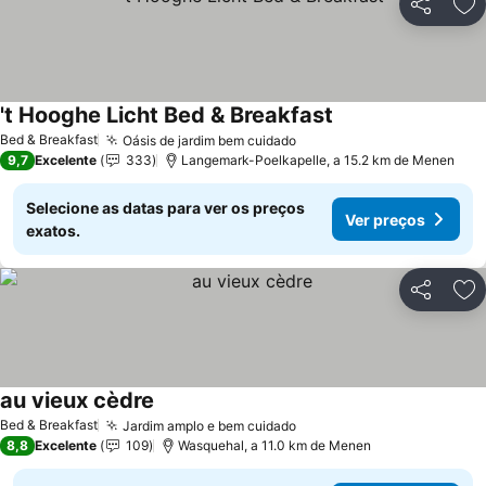
Partilhar
Ad
't Hooghe Licht Bed & Breakfast
Ver preços
Bed & Breakfast
Oásis de jardim bem cuidado
Ver preços
9,7
Excelente
333
Langemark-Poelkapelle, a 15.2 km de Menen
Selecione as datas para ver os preços
Ver preços
exatos.
Partilhar
Ad
au vieux cèdre
Ver preços
Bed & Breakfast
Jardim amplo e bem cuidado
Ver preços
8,8
Excelente
109
Wasquehal, a 11.0 km de Menen