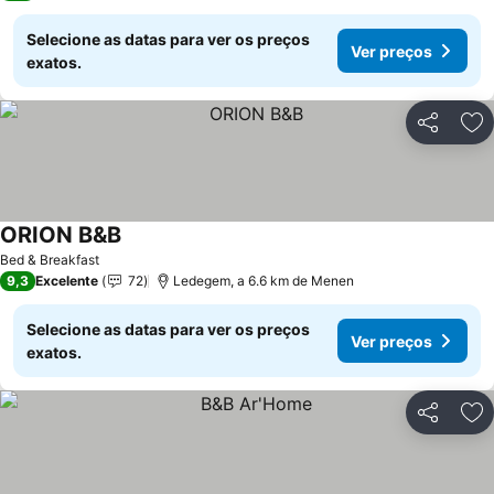
Selecione as datas para ver os preços
Ver preços
exatos.
Partilhar
Ad
ORION B&B
Ver preços
Bed & Breakfast
9,3
Excelente
72
Ledegem, a 6.6 km de Menen
Selecione as datas para ver os preços
Ver preços
exatos.
Partilhar
Ad