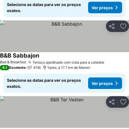
Selecione as datas para ver os preços
Ver preços
exatos.
Partilhar
Ad
B&B Sabbajon
Ver preços
Bed & Breakfast
Terraço ajardinado com vista para a catedral
Ver preços
9,1
Excelente
418
Ypres, a 17.7 km de Menen
Selecione as datas para ver os preços
Ver preços
exatos.
Partilhar
Ad