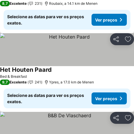
8,7
Excelente
231
Roubaix, a 14.1 km de Menen
Selecione as datas para ver os preços
Ver preços
exatos.
Partilhar
Ad
Het Houten Paard
Ver preços
Bed & Breakfast
9,7
Excelente
241
Ypres, a 17.0 km de Menen
Selecione as datas para ver os preços
Ver preços
exatos.
Partilhar
Ad