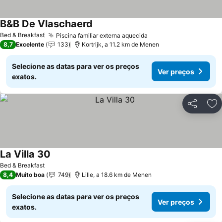
B&B De Vlaschaerd
Ver preços
Bed & Breakfast
Piscina familiar externa aquecida
Ver preços
8,7
Excelente
133
Kortrijk, a 11.2 km de Menen
Selecione as datas para ver os preços
Ver preços
exatos.
Partilhar
Ad
La Villa 30
Ver preços
Bed & Breakfast
8,4
Muito boa
749
Lille, a 18.6 km de Menen
Selecione as datas para ver os preços
Ver preços
exatos.