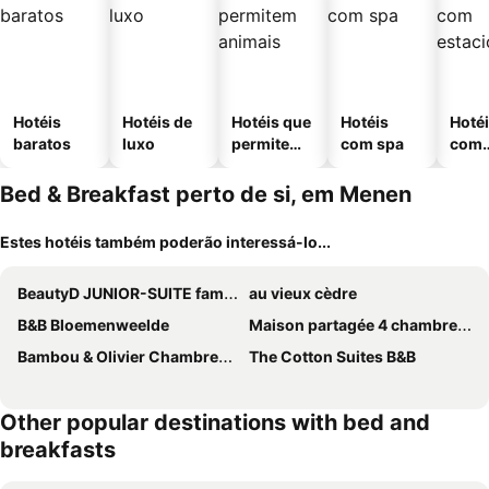
Hotéis
Hotéis de
Hotéis que
Hotéis
Hoté
baratos
luxo
permitem
com spa
com
animais
esta
ment
Bed & Breakfast perto de si, em Menen
Estes hotéis também poderão interessá-lo...
BeautyD JUNIOR-SUITE family room for up to 3 children centrum GULLEGEM KORTRIJK
au vieux cèdre
B&B Bloemenweelde
Maison partagée 4 chambres Saint Roch Roubaix
Bambou & Olivier Chambres d'Hôtes
The Cotton Suites B&B
Other popular destinations with bed and
breakfasts