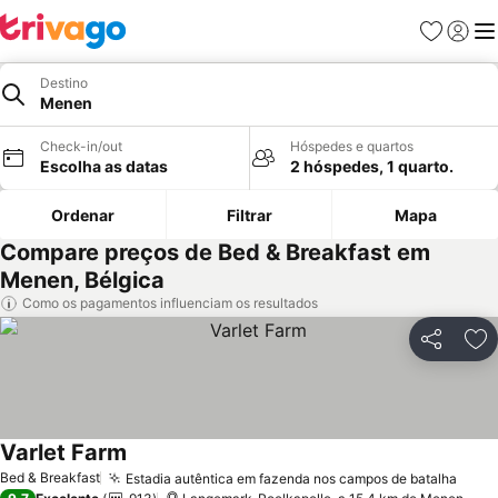
Favoritos
Iniciar
Me
Destino
Menen
Check-in/out
Hóspedes e quartos
Escolha as datas
2 hóspedes, 1 quarto.
Ordenar
Filtrar
Mapa
Compare preços de Bed & Breakfast em
Menen, Bélgica
Como os pagamentos influenciam os resultados
Partilhar
Ad
Varlet Farm
Ver preços
Bed & Breakfast
Estadia autêntica em fazenda nos campos de batalha
Ver 