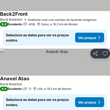
Back2Front
Ver preços
Bed & Breakfast
Ambiente rural com animais de fazenda amigáveis
Ver pr
9,6
Excelente
408
Ypres, a 19.3 km de Menen
Selecione as datas para ver os preços
Ver preços
exatos.
Partilhar
Ad
Anavel Atao
Ver preços
Bed & Breakfast
9,6
Excelente
7
Lille, a 19.2 km de Menen
Selecione as datas para ver os preços
Ver preços
exatos.