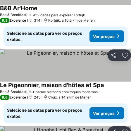
B&B Ar'Home
Ver preços
Bed & Breakfast
Atividades para explorar Kortrijk
Ver preços
9,3
Excelente
314
Kortrijk, a 10.5 km de Menen
Selecione as datas para ver os preços
Ver preços
exatos.
Partilhar
Ad
Le Pigeonnier, maison d'hôtes et Spa
Ver preços
Bed & Breakfast
Charme histórico com toques modernos
Ver preços
8,8
Excelente
245
Croix, a 14.9 km de Menen
Selecione as datas para ver os preços
Ver preços
exatos.