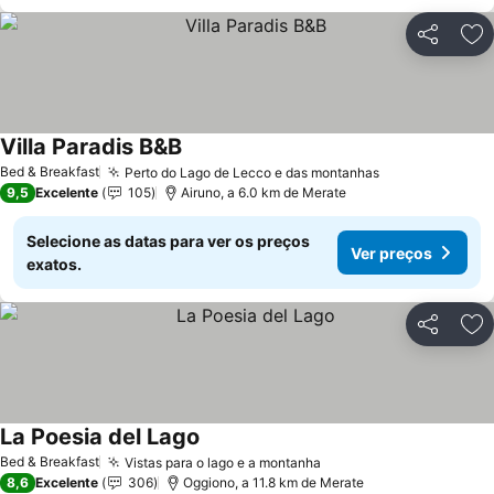
Partilhar
Ad
Villa Paradis B&B
Ver preços
Bed & Breakfast
Perto do Lago de Lecco e das montanhas
Ver preços
9,5
Excelente
105
Airuno, a 6.0 km de Merate
Selecione as datas para ver os preços
Ver preços
exatos.
Partilhar
Ad
La Poesia del Lago
Ver preços
Bed & Breakfast
Vistas para o lago e a montanha
Ver preços
8,6
Excelente
306
Oggiono, a 11.8 km de Merate