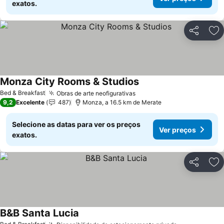
exatos.
Partilhar
Ad
Monza City Rooms & Studios
Ver preços
Bed & Breakfast
Obras de arte neofigurativas
Ver preços
9,2
Excelente
487
Monza, a 16.5 km de Merate
Selecione as datas para ver os preços
Ver preços
exatos.
Partilhar
Ad
B&B Santa Lucia
Ver preços