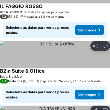
IL FAGGIO ROSSO
Ver preços
Bed & Breakfast
Vistas tranquilas para o jardim
Ver preços
7,2
62
Missaglia, a 6.8 km de Merate
Selecione as datas para ver os preços
Ver preços
exatos.
Partilhar
Ad
B2in Suite & Office
Ver preços
Bed & Breakfast
8,4
Muito boa
817
Capriate San Gervasio, a 13.7 km de Merate
Selecione as datas para ver os preços
Ver preços
exatos.