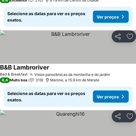
8,6
Excelente
210
a 1.8 km de Centro da cidade
Selecione as datas para ver os preços
Ver preços
exatos.
Partilhar
Ad
B&B Lambroriver
Ver preços
Bed & Breakfast
Vistas panorâmicas da montanha e do jardim
Ver preços
8,4
Muito boa
319
Merone, a 15.9 km de Merate
Selecione as datas para ver os preços
Ver preços
exatos.
Partilhar
Ad