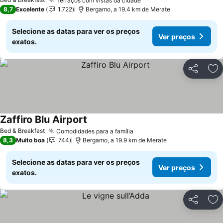
Terraços com vistas da cidade
Ver preços
8,7
Excelente
1.722
Bergamo, a 19.4 km de Merate
Selecione as datas para ver os preços
Ver preços
exatos.
Partilhar
Ad
Zaffiro Blu Airport
Ver preços
Bed & Breakfast
Comodidades para a família
Ver preços
8,3
Muito boa
744
Bergamo, a 19.9 km de Merate
Selecione as datas para ver os preços
Ver preços
exatos.
Partilhar
Ad