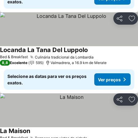
exatos.
Partilhar
Ad
Locanda La Tana Del Luppolo
Ver preços
Bed & Breakfast
Culinária tradicional da Lombardia
Ver preços
8,8
Excelente
595
Valmadrera, a 16.9 km de Merate
Selecione as datas para ver os preços
Ver preços
exatos.
Partilhar
Ad
La Maison
Ver preços
Bed & Breakfast