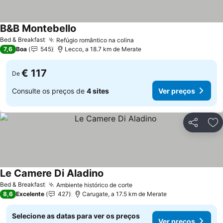
B&B Montebello
Ver preços
Bed & Breakfast
Refúgio romântico na colina
Ver preços
7,6
Boa
545
Lecco, a 18.7 km de Merate
€ 117
De
Consulte os preços de
4 sites
Ver preços
Partilhar
Ad
Le Camere Di Aladino
Ver preços
Bed & Breakfast
Ambiente histórico de corte
Ver preços
8,6
Excelente
427
Carugate, a 17.5 km de Merate
Selecione as datas para ver os preços
Ver preços