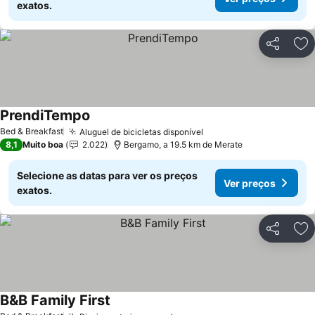
exatos.
Partilhar
Ad
PrendiTempo
Ver preços
Bed & Breakfast
Aluguel de bicicletas disponível
Ver preços
8,1
Muito boa
2.022
Bergamo, a 19.5 km de Merate
Selecione as datas para ver os preços
Ver preços
exatos.
Partilhar
Ad
B&B Family First
Ver preços