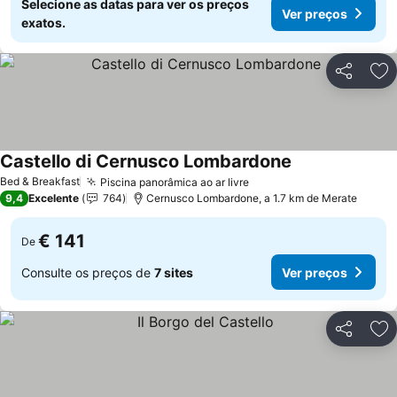
Selecione as datas para ver os preços
Ver preços
exatos.
Partilhar
Ad
Castello di Cernusco Lombardone
Ver preços
Bed & Breakfast
Piscina panorâmica ao ar livre
Ver preços
9,4
Excelente
764
Cernusco Lombardone, a 1.7 km de Merate
€ 141
De
Consulte os preços de
7 sites
Ver preços
Partilhar
Ad