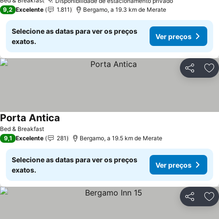
Bed & Breakfast
Disponibilidade de estacionamento privado
Ver preços
9,2
Excelente
1.811
Bergamo, a 19.3 km de Merate
Selecione as datas para ver os preços
Ver preços
exatos.
Partilhar
Ad
Porta Antica
Ver preços
Bed & Breakfast
9,1
Excelente
281
Bergamo, a 19.5 km de Merate
Selecione as datas para ver os preços
Ver preços
exatos.
Partilhar
Ad