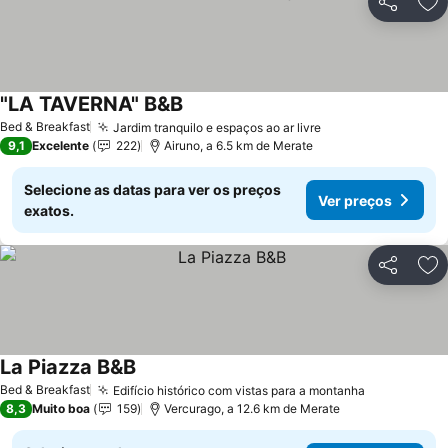
Partilhar
Ad
"LA TAVERNA" B&B
Ver preços
Bed & Breakfast
Jardim tranquilo e espaços ao ar livre
Ver preços
9,1
Excelente
222
Airuno, a 6.5 km de Merate
Selecione as datas para ver os preços
Ver preços
exatos.
Partilhar
Ad
La Piazza B&B
Ver preços
Bed & Breakfast
Edifício histórico com vistas para a montanha
Ver preços
8,3
Muito boa
159
Vercurago, a 12.6 km de Merate