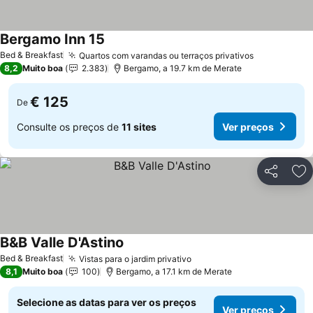
Bergamo Inn 15
Ver preços
Bed & Breakfast
Quartos com varandas ou terraços privativos
Ver preços
8,2
Muito boa
2.383
Bergamo, a 19.7 km de Merate
€ 125
De
Consulte os preços de
11 sites
Ver preços
Partilhar
Ad
B&B Valle D'Astino
Ver preços
Bed & Breakfast
Vistas para o jardim privativo
Ver preços
8,1
Muito boa
100
Bergamo, a 17.1 km de Merate
Selecione as datas para ver os preços
Ver preços