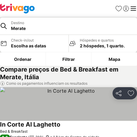
Favoritos
Iniciar
Me
Destino
Merate
Check-in/out
Hóspedes e quartos
Escolha as datas
2 hóspedes, 1 quarto.
Ordenar
Filtrar
Mapa
Compare preços de Bed & Breakfast em
Merate, Itália
Como os pagamentos influenciam os resultados
Partilhar
Ad
In Corte Al Laghetto
Ver preços
Bed & Breakfast