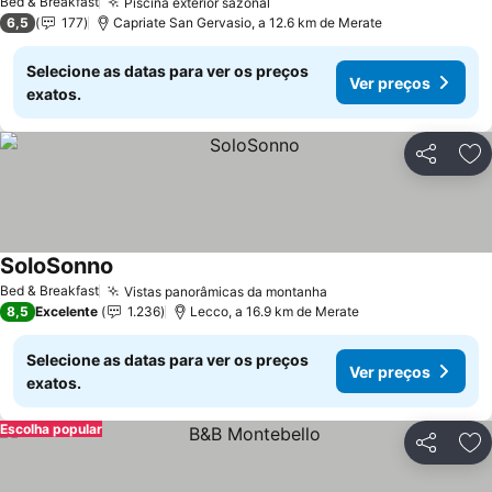
Bed & Breakfast
Piscina exterior sazonal
Ver preços
6,5
177
Capriate San Gervasio, a 12.6 km de Merate
Selecione as datas para ver os preços
Ver preços
exatos.
Partilhar
Ad
SoloSonno
Ver preços
Bed & Breakfast
Vistas panorâmicas da montanha
Ver preços
8,5
Excelente
1.236
Lecco, a 16.9 km de Merate
Selecione as datas para ver os preços
Ver preços
exatos.
Escolha popular
Partilhar
Ad