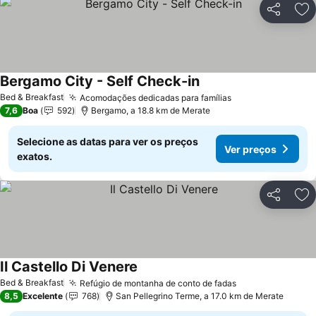
Partilhar
Ad
Bergamo City - Self Check-in
Ver preços
Bed & Breakfast
Acomodações dedicadas para famílias
Ver preços
7,6
Boa
592
Bergamo, a 18.8 km de Merate
Selecione as datas para ver os preços
Ver preços
exatos.
Partilhar
Ad
Il Castello Di Venere
Ver preços
Bed & Breakfast
Refúgio de montanha de conto de fadas
Ver preços
8,5
Excelente
768
San Pellegrino Terme, a 17.0 km de Merate