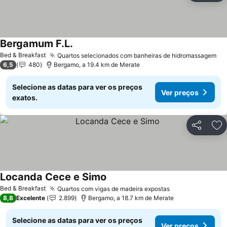
Bergamum F.L.
Ver preços
Bed & Breakfast
Quartos selecionados com banheiras de hidromassagem
Ve
6,5
480
Bergamo, a 19.4 km de Merate
Selecione as datas para ver os preços
Ver preços
exatos.
Partilhar
Ad
Locanda Cece e Simo
Ver preços
Bed & Breakfast
Quartos com vigas de madeira expostas
Ver preços
8,8
Excelente
2.899
Bergamo, a 18.7 km de Merate
Selecione as datas para ver os preços
Ver preços