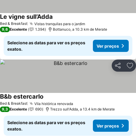
Le vigne sull’Adda
Ver preços
Bed & Breakfast
Vistas tranquilas para o jardim
Ver preços
9,6
Excelente
1.394
Bottanuco, a 10.3 km de Merate
Selecione as datas para ver os preços
Ver preços
exatos.
Partilhar
Ad
B&b estercarlo
Ver preços
Bed & Breakfast
Vila histórica renovada
Ver preços
9,3
Excelente
690
Trezzo sull'Adda, a 13.4 km de Merate
Selecione as datas para ver os preços
Ver preços
exatos.