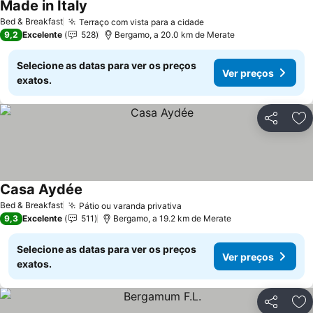
Made in Italy
Ver preços
Bed & Breakfast
Terraço com vista para a cidade
Ver preços
9,2
Excelente
528
Bergamo, a 20.0 km de Merate
Selecione as datas para ver os preços
Ver preços
exatos.
Partilhar
Ad
Casa Aydée
Ver preços
Bed & Breakfast
Pátio ou varanda privativa
Ver preços
9,3
Excelente
511
Bergamo, a 19.2 km de Merate
Selecione as datas para ver os preços
Ver preços
exatos.
Partilhar
Ad