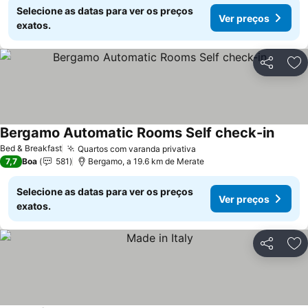
Selecione as datas para ver os preços
Ver preços
exatos.
Partilhar
Ad
Bergamo Automatic Rooms Self check-in
Ver pr
Bed & Breakfast
Quartos com varanda privativa
Ver preços
7,7
Boa
581
Bergamo, a 19.6 km de Merate
Selecione as datas para ver os preços
Ver preços
exatos.
Partilhar
Ad