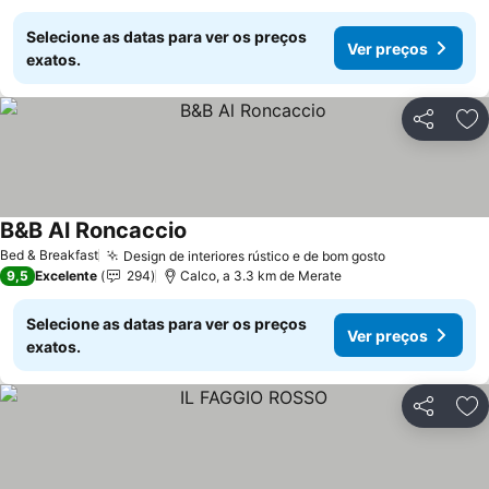
Selecione as datas para ver os preços
Ver preços
exatos.
Partilhar
Ad
B&B Al Roncaccio
Ver preços
Bed & Breakfast
Design de interiores rústico e de bom gosto
Ver preços
9,5
Excelente
294
Calco, a 3.3 km de Merate
Selecione as datas para ver os preços
Ver preços
exatos.
Partilhar
Ad