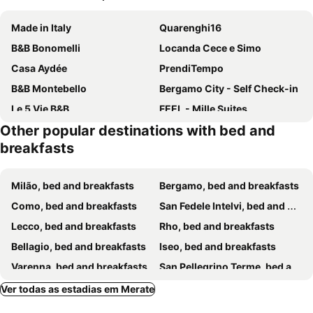
Made in Italy
Quarenghi16
B&B Bonomelli
Locanda Cece e Simo
Casa Aydée
PrendiTempo
B&B Montebello
Bergamo City - Self Check-in
Le 5 Vie B&B
FEEL - Mille Suites
Other popular destinations with bed and
B&B da Jordan
BED and BIKE - BERGAMO Dream House
breakfasts
Bergamum F.L.
La Maison
Il Castello Di Venere
Rooms Via Diaz
Milão, bed and breakfasts
Bergamo, bed and breakfasts
B&B Santa Lucia
SoloSonno
Como, bed and breakfasts
San Fedele Intelvi, bed and breakfasts
BG Stay
Bergamo Automatic Rooms Self check-in
Lecco, bed and breakfasts
Rho, bed and breakfasts
B&B Il Torchio
B&B Valle D'Astino
Bellagio, bed and breakfasts
Iseo, bed and breakfasts
Relais Dei Mandorli
Al Glicine
Varenna, bed and breakfasts
San Pellegrino Terme, bed and breakfasts
B&B Borfuro
Bergamo Inn 15
Azzano San Paolo, bed and breakfasts
Rozzano, bed and breakfasts
Ver todas as estadias em Merate
Il Borgo del Castello
Palazzo Novecento
Varese, bed and breakfasts
Faggeto Lario, bed and breakfasts
B&B La Casa Di Campagna
Palazzo Porta Picta