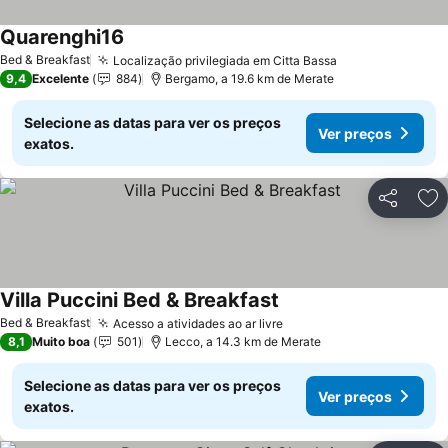
Quarenghi16
Ver preços
Bed & Breakfast
Localização privilegiada em Citta Bassa
Ver preços
9,4
Excelente
884
Bergamo, a 19.6 km de Merate
Selecione as datas para ver os preços
Ver preços
exatos.
Partilhar
Ad
Villa Puccini Bed & Breakfast
Ver preços
Bed & Breakfast
Acesso a atividades ao ar livre
Ver preços
8,1
Muito boa
501
Lecco, a 14.3 km de Merate
Selecione as datas para ver os preços
Ver preços
exatos.