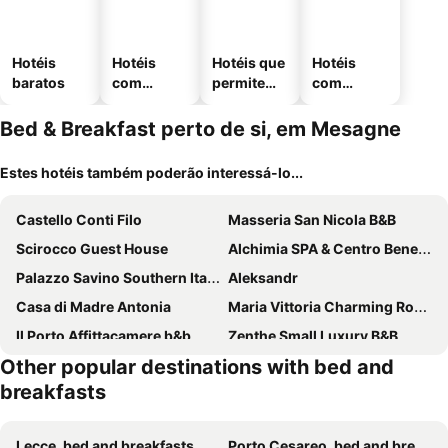
Hotéis
Hotéis
Hotéis que
Hotéis
baratos
com
permitem
com
piscinas
animais
estaciona
mento
Bed & Breakfast perto de si, em Mesagne
Estes hotéis também poderão interessá-lo...
Castello Conti Filo
Masseria San Nicola B&B
Scirocco Guest House
Alchimia SPA & Centro Benessere
Palazzo Savino Southern Italian Lifestyle - Epoca Collection
Aleksandr
Casa di Madre Antonia
Maria Vittoria Charming Rooms and Apartments
Il Porto Affittacamere b&b
Zenthe Small Luxury B&B
Other popular destinations with bed and
Verso Oriente
breakfasts
Lecce, bed and breakfasts
Porto Cesareo, bed and breakfasts