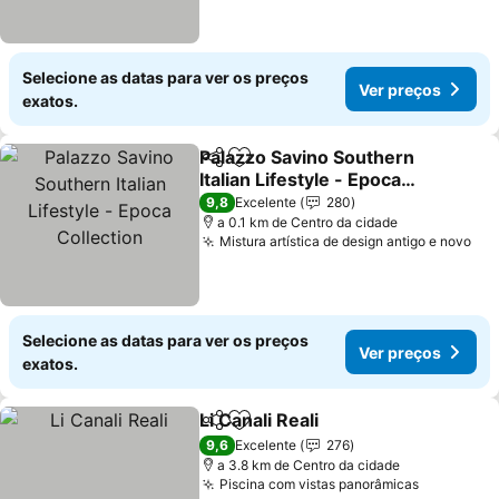
Selecione as datas para ver os preços
Ver preços
exatos.
Palazzo Savino Southern
Partilhar
Adicionar aos favoritos
Italian Lifestyle - Epoca
Collection
9,8
Excelente
280
a 0.1 km de Centro da cidade
Mistura artística de design antigo e novo
Selecione as datas para ver os preços
Ver preços
exatos.
Li Canali Reali
Partilhar
Adicionar aos favoritos
9,6
Excelente
276
a 3.8 km de Centro da cidade
Piscina com vistas panorâmicas