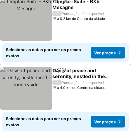
Templari Suite - B&b
Partilhar
Adicionar aos favoritos
Mesagne
/
Pontuação não disponível
a 0.2 km de Centro da cidade
Selecione as datas para ver os preços
Ver preços
exatos.
Oasis of peace and
Partilhar
Adicionar aos favoritos
serenity, nestled in the
countryside.
/
Pontuação não disponível
a 4.0 km de Centro da cidade
Selecione as datas para ver os preços
Ver preços
exatos.