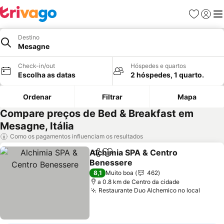
Favoritos
Iniciar
Me
Destino
Mesagne
Check-in/out
Hóspedes e quartos
Escolha as datas
2 hóspedes, 1 quarto.
Ordenar
Filtrar
Mapa
Compare preços de Bed & Breakfast em
Mesagne, Itália
Como os pagamentos influenciam os resultados
Alchimia SPA & Centro
Partilhar
Adicionar aos favoritos
Benessere
8,1
Muito boa
462
a 0.8 km de Centro da cidade
Restaurante Duo Alchemico no local