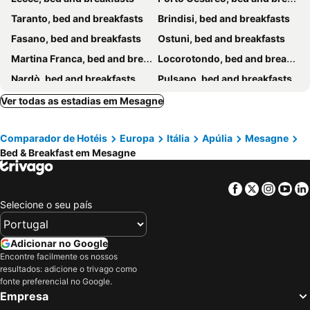
Taranto, bed and breakfasts
Brindisi, bed and breakfasts
Fasano, bed and breakfasts
Ostuni, bed and breakfasts
Martina Franca, bed and breakfasts
Locorotondo, bed and breakfasts
Nardò, bed and breakfasts
Pulsano, bed and breakfasts
Manduria, bed and breakfasts
Avetrana, bed and breakfasts
Ver todas as estadias em Mesagne
Grottaglie, bed and breakfasts
Torre Santa Susanna, bed and breakfasts
Comparador de Hotéis
Europa
Itália
Apúlia
Mesagne
Véglie, bed and breakfasts
Carovigno, bed and breakfasts
Bed & Breakfast em Mesagne
Ceglie Messapica, bed and breakfasts
Cisternino, bed and breakfasts
Leporano, bed and breakfasts
Crispiano, bed and breakfasts
Facebook
Twitter
Insta
Yo
Novoli, bed and breakfasts
Maruggio, bed and breakfasts
Selecione o seu país
Sava, bed and breakfasts
San Pietro Vernotico, bed and breakfasts
Leverano, bed and breakfasts
Lequile, bed and breakfasts
Adicionar no Google
Encontre facilmente os nossos
Campi Salentina, bed and breakfasts
Cavallino, bed and breakfasts
resultados: adicione o trivago como
San Vito dei Normanni, bed and breakfasts
San Cesario di Lecce, bed and breakfasts
fonte preferencial no Google.
Empresa
Lizzano, bed and breakfasts
Francavilla Fontana, bed and breakfasts