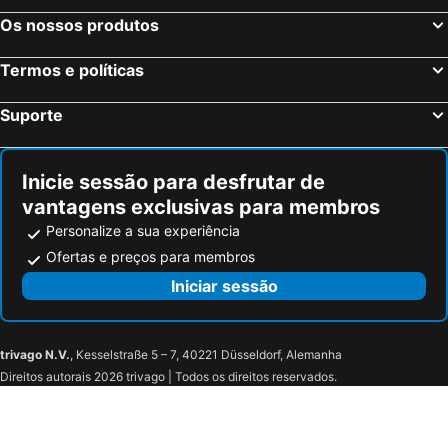
Squinzano, bed and breakfasts
Torricella, bed and breakfasts
Os nossos produtos
Villa Castelli, bed and breakfasts
Latiano, bed and breakfasts
Termos e políticas
Salice Salentino, bed and breakfasts
Carmiano, bed and breakfasts
Copertino, bed and breakfasts
San Marzano di San Giuseppe, bed and breakfasts
Suporte
Fragagnano, bed and breakfasts
Trepuzzi, bed and breakfasts
San Pietro in Lama, bed and breakfasts
Faggiano, bed and breakfasts
Inicie sessão para desfrutar de
vantagens exclusivas para membros
Personalize a sua experiência
Ofertas e preços para membros
Iniciar sessão
trivago N.V.
, Kesselstraße 5 – 7, 40221 Düsseldorf, Alemanha
Direitos autorais 2026 trivago | Todos os direitos reservados.