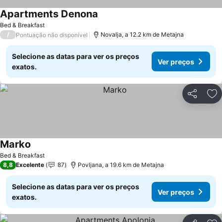
Apartments Denona
Bed & Breakfast
/
Novalja, a 12.2 km de Metajna
Pontuação não disponível
Selecione as datas para ver os preços
Ver preços
exatos.
Partilhar
Ad
Marko
Bed & Breakfast
8,8
Excelente
87
Povljana, a 19.6 km de Metajna
Selecione as datas para ver os preços
Ver preços
exatos.