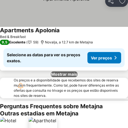
Partilhar
Ad
Apartments Apolonia
Bed & Breakfast
9,5
Excelente
59
Novalja, a 12.7 km de Metajna
Selecione as datas para ver os preços
Ver preços
exatos.
Mostrar mais
Os preços e a disponibilidade que recebemos dos sites de reserva
mudam frequentemente. Como tal, pode haver diferenças entre as
ofertas que consulta no trivago e os preços que estão disponíveis
nos sites de reserva.
Perguntas Frequentes sobre Metajna
Outras estadias em Metajna