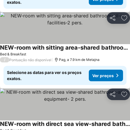
exatos.
Partilhar
Ad
NEW-room with sitting area-shared bathroom-all-in facilities-2 pers.
Bed & Breakfast
/
Pag, a 7.9 km de Metajna
Pontuação não disponível
Selecione as datas para ver os preços
Ver preços
exatos.
Partilhar
Ad
NEW-room with direct sea view-shared bathroom-all-in equipment- 2 pers.