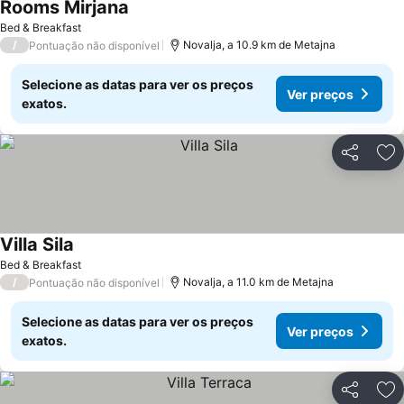
Rooms Mirjana
Bed & Breakfast
/
Novalja, a 10.9 km de Metajna
Pontuação não disponível
Selecione as datas para ver os preços
Ver preços
exatos.
Partilhar
Ad
Villa Sila
Bed & Breakfast
/
Novalja, a 11.0 km de Metajna
Pontuação não disponível
Selecione as datas para ver os preços
Ver preços
exatos.
Partilhar
Ad