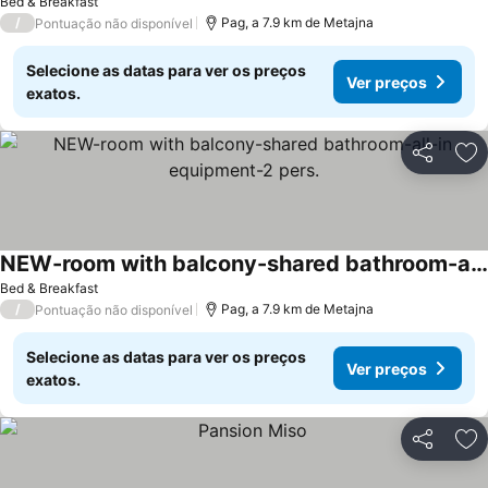
Bed & Breakfast
/
Pag, a 7.9 km de Metajna
Pontuação não disponível
Selecione as datas para ver os preços
Ver preços
exatos.
Partilhar
Ad
NEW-room with balcony-shared bathroom-all-in equipment-2 pers.
Bed & Breakfast
/
Pag, a 7.9 km de Metajna
Pontuação não disponível
Selecione as datas para ver os preços
Ver preços
exatos.
Partilhar
Ad