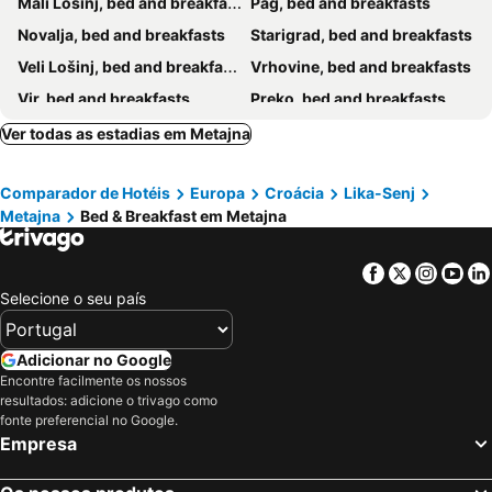
Mali Lošinj, bed and breakfasts
Pag, bed and breakfasts
Novalja, bed and breakfasts
Starigrad, bed and breakfasts
Veli Lošinj, bed and breakfasts
Vrhovine, bed and breakfasts
Vir, bed and breakfasts
Preko, bed and breakfasts
Otočac, bed and breakfasts
Perušić, bed and breakfasts
Ver todas as estadias em Metajna
Privlaka, bed and breakfasts
Lopar, bed and breakfasts
Comparador de Hotéis
Europa
Croácia
Lika-Senj
Vrsi, bed and breakfasts
Karlobag, bed and breakfasts
Metajna
Bed & Breakfast em Metajna
Banjol, bed and breakfasts
Barbat, bed and breakfasts
Supetarska Draga, bed and breakfasts
Facebook
Twitter
Insta
Yo
Selecione o seu país
Adicionar no Google
Encontre facilmente os nossos
resultados: adicione o trivago como
fonte preferencial no Google.
Empresa