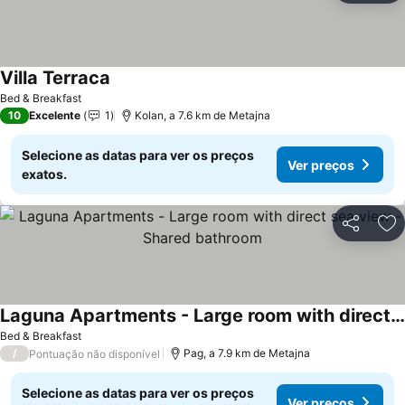
Villa Terraca
Bed & Breakfast
10
Excelente
1
Kolan, a 7.6 km de Metajna
Selecione as datas para ver os preços
Ver preços
exatos.
Partilhar
Ad
Laguna Apartments - Large room with direct sea view - Shared bathroom
Bed & Breakfast
/
Pag, a 7.9 km de Metajna
Pontuação não disponível
Selecione as datas para ver os preços
Ver preços