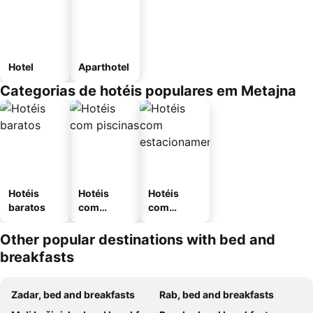
Hotel
Aparthotel
Categorias de hotéis populares em Metajna
Hotéis
Hotéis
Hotéis
baratos
com
com
piscinas
estaciona
mento
Other popular destinations with bed and
breakfasts
Zadar, bed and breakfasts
Rab, bed and breakfasts