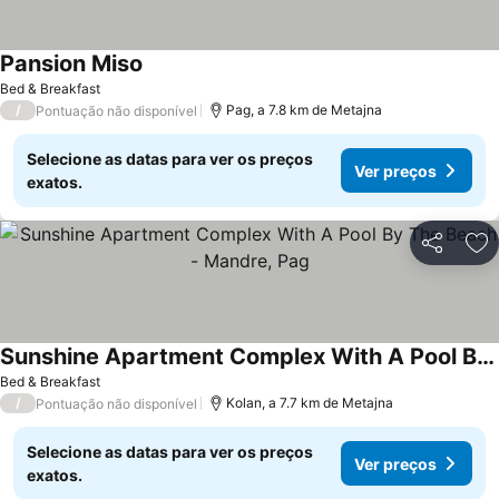
Pansion Miso
Bed & Breakfast
/
Pag, a 7.8 km de Metajna
Pontuação não disponível
Selecione as datas para ver os preços
Ver preços
exatos.
Partilhar
Ad
Sunshine Apartment Complex With A Pool By The Beach - Mandre, Pag
Bed & Breakfast
/
Kolan, a 7.7 km de Metajna
Pontuação não disponível
Selecione as datas para ver os preços
Ver preços
exatos.