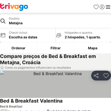
Favoritos
Iniciar
Me
Destino
Metajna
Check-in/out
Hóspedes e quartos
Escolha as datas
2 hóspedes, 1 quarto.
Ordenar
Filtrar
Mapa
Compare preços de Bed & Breakfast em
Metajna, Croácia
Como os pagamentos influenciam os resultados
Partilhar
Ad
Bed & Breakfast Valentina
Bed & Breakfast