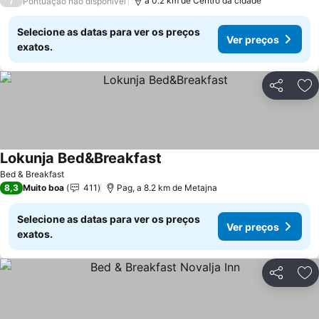
/
a 0.2 km de Centro da cidade
Pontuação não disponível
Selecione as datas para ver os preços
Ver preços
exatos.
Partilhar
Ad
Lokunja Bed&Breakfast
Bed & Breakfast
8,3
Muito boa
411
Pag, a 8.2 km de Metajna
Selecione as datas para ver os preços
Ver preços
exatos.
Partilhar
Ad