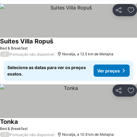
Partilhar
Ad
Suites Villa Ropuš
Bed & Breakfast
/
Novalja, a 12.5 km de Metajna
Pontuação não disponível
Selecione as datas para ver os preços
Ver preços
exatos.
Partilhar
Ad
Tonka
Bed & Breakfast
/
Novalja, a 10.9 km de Metajna
Pontuação não disponível