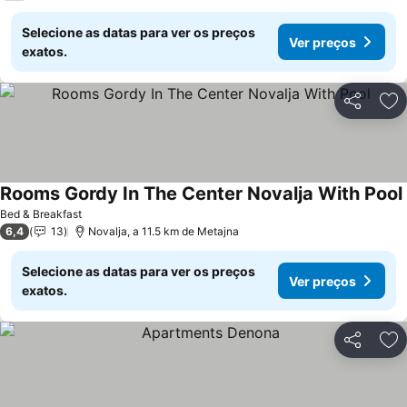
Selecione as datas para ver os preços
Ver preços
exatos.
Partilhar
Ad
Rooms Gordy In The Center Novalja With Pool
Bed & Breakfast
6,4
13
Novalja, a 11.5 km de Metajna
Selecione as datas para ver os preços
Ver preços
exatos.
Partilhar
Ad