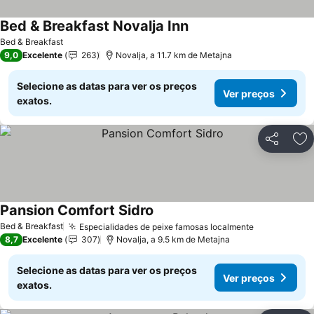
Bed & Breakfast Novalja Inn
Bed & Breakfast
9,0
Excelente
263
Novalja, a 11.7 km de Metajna
Selecione as datas para ver os preços
Ver preços
exatos.
Partilhar
Ad
Pansion Comfort Sidro
Bed & Breakfast
Especialidades de peixe famosas localmente
8,7
Excelente
307
Novalja, a 9.5 km de Metajna
Selecione as datas para ver os preços
Ver preços
exatos.