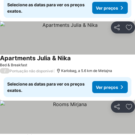
Selecione as datas para ver os preços
Ver preços
exatos.
Partilhar
Ad
Apartments Julia & Nika
Bed & Breakfast
/
Karlobag, a 5.6 km de Metajna
Pontuação não disponível
Selecione as datas para ver os preços
Ver preços
exatos.
Partilhar
Ad