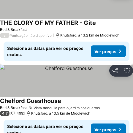
THE GLORY OF MY FATHER - Gite
Bed & Breakfast
/
Knutsford, a 13.2 km de Middlewich
Pontuação não disponível
Selecione as datas para ver os preços
Ver preços
exatos.
Partilhar
Ad
Chelford Guesthouse
Bed & Breakfast
Vista tranquila para o jardim nos quartos
4,7
499
Knutsford, a 13.5 km de Middlewich
Selecione as datas para ver os preços
Ver preços
exatos.