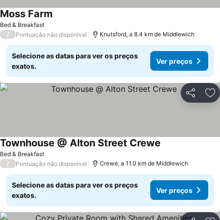
Moss Farm
Bed & Breakfast
/
Knutsford, a 8.4 km de Middlewich
Pontuação não disponível
Selecione as datas para ver os preços
Ver preços
exatos.
Partilhar
Ad
Townhouse @ Alton Street Crewe
Bed & Breakfast
/
Crewe, a 11.0 km de Middlewich
Pontuação não disponível
Selecione as datas para ver os preços
Ver preços
exatos.