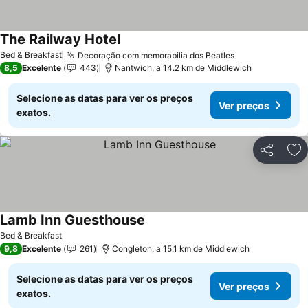
The Railway Hotel
Bed & Breakfast
Decoração com memorabilia dos Beatles
8,5
Excelente
443
Nantwich, a 14.2 km de Middlewich
Selecione as datas para ver os preços
Ver preços
exatos.
Partilhar
Ad
Lamb Inn Guesthouse
Bed & Breakfast
9,8
Excelente
261
Congleton, a 15.1 km de Middlewich
Selecione as datas para ver os preços
Ver preços
exatos.