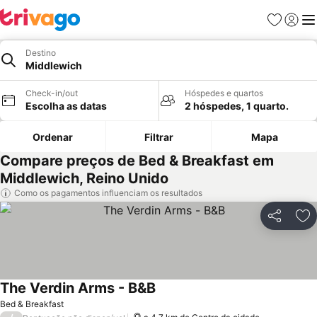
Favoritos
Iniciar
Me
Destino
Middlewich
Check-in/out
Hóspedes e quartos
Escolha as datas
2 hóspedes, 1 quarto.
Ordenar
Filtrar
Mapa
Compare preços de Bed & Breakfast em
Middlewich, Reino Unido
Como os pagamentos influenciam os resultados
Partilhar
Ad
The Verdin Arms - B&B
Bed & Breakfast