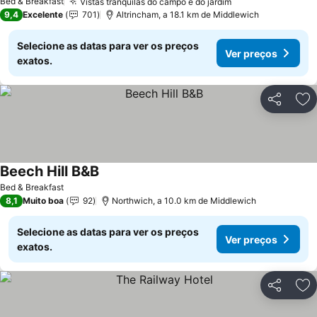
Bed & Breakfast
Vistas tranquilas do campo e do jardim
9,4
Excelente
701
Altrincham, a 18.1 km de Middlewich
Selecione as datas para ver os preços
Ver preços
exatos.
Partilhar
Ad
Beech Hill B&B
Bed & Breakfast
8,1
Muito boa
92
Northwich, a 10.0 km de Middlewich
Selecione as datas para ver os preços
Ver preços
exatos.
Partilhar
Ad