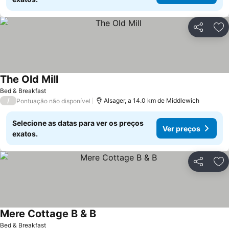
Partilhar
Ad
The Old Mill
Bed & Breakfast
/
Alsager, a 14.0 km de Middlewich
Pontuação não disponível
Selecione as datas para ver os preços
Ver preços
exatos.
Partilhar
Ad
Mere Cottage B & B
Bed & Breakfast