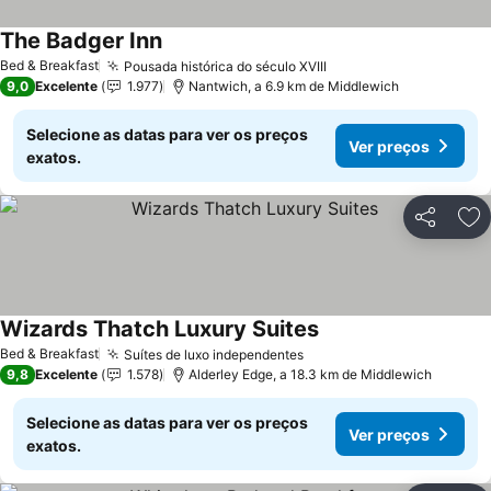
The Badger Inn
Bed & Breakfast
Pousada histórica do século XVIII
9,0
Excelente
1.977
Nantwich, a 6.9 km de Middlewich
Selecione as datas para ver os preços
Ver preços
exatos.
Partilhar
Ad
Wizards Thatch Luxury Suites
Bed & Breakfast
Suítes de luxo independentes
9,8
Excelente
1.578
Alderley Edge, a 18.3 km de Middlewich
Selecione as datas para ver os preços
Ver preços
exatos.