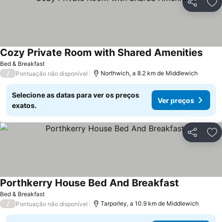
Partilhar
Ad
Cozy Private Room with Shared Amenities
Bed & Breakfast
/
Northwich, a 8.2 km de Middlewich
Pontuação não disponível
Selecione as datas para ver os preços
Ver preços
exatos.
Partilhar
Ad
Porthkerry House Bed And Breakfast
Bed & Breakfast
/
Tarporley, a 10.9 km de Middlewich
Pontuação não disponível