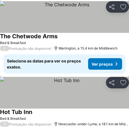
Partilhar
Ad
The Chetwode Arms
Bed & Breakfast
/
Warrington, a 15.4 km de Middlewich
Pontuação não disponível
Selecione as datas para ver os preços
Ver preços
exatos.
Partilhar
Ad
Hot Tub Inn
Bed & Breakfast
/
Newcastle-under-Lyme, a 18.1 km de Middlewich
Pontuação não disponível