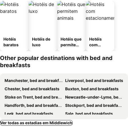
Hotéis
Hotéis de
Hotéis que
Hotéis
baratos
luxo
permitem
com
animais
estaciona
mento
Other popular destinations with bed and
breakfasts
Manchester, bed and breakfasts
Liverpool, bed and breakfasts
Chester, bed and breakfasts
Buxton, bed and breakfasts
Stoke on Trent, bed and breakfasts
Newcastle-under-Lyme, bed and breakfasts
Handforth, bed and breakfasts
Stockport, bed and breakfasts
Leek, bed and breakfasts
Sale, bed and breakfasts
St Helens, bed and breakfasts
Warrington, bed and breakfasts
Ver todas as estadias em Middlewich