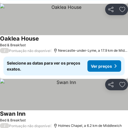
Partilhar
Ad
Oaklea House
Bed & Breakfast
/
Newcastle-under-Lyme, a 17.9 km de Middlewich
Pontuação não disponível
Selecione as datas para ver os preços
Ver preços
exatos.
Partilhar
Ad
Swan Inn
Bed & Breakfast
/
Holmes Chapel, a 6.2 km de Middlewich
Pontuação não disponível