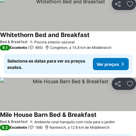
Partilhar
Ad
Whitethorn Bed and Breakfast
Bed & Breakfast
Piscina exterior sazonal
9,1
Excelente
885
Congleton, a 14.8 km de Middlewich
Selecione as datas para ver os preços
Ver preços
exatos.
Partilhar
Ad
Mile House Barn Bed & Breakfast
Bed & Breakfast
Ambiente rural tranquilo com vista para o jardim
9,2
Excelente
188
Nantwich, a 12.6 km de Middlewich