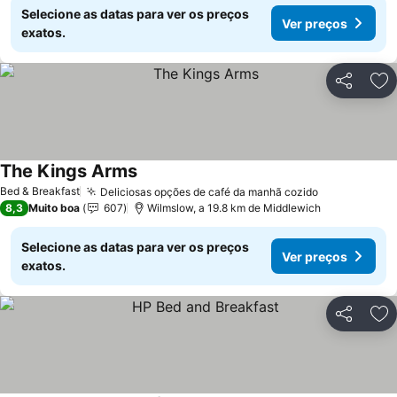
Selecione as datas para ver os preços
Ver preços
exatos.
Partilhar
Ad
The Kings Arms
Bed & Breakfast
Deliciosas opções de café da manhã cozido
8,3
Muito boa
607
Wilmslow, a 19.8 km de Middlewich
Selecione as datas para ver os preços
Ver preços
exatos.
Partilhar
Ad