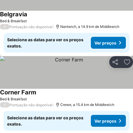
Belgravia
Bed & Breakfast
/
Nantwich, a 14.9 km de Middlewich
Pontuação não disponível
Selecione as datas para ver os preços
Ver preços
exatos.
Partilhar
Ad
Corner Farm
Bed & Breakfast
/
Crewe, a 15.4 km de Middlewich
Pontuação não disponível
Selecione as datas para ver os preços
Ver preços
exatos.