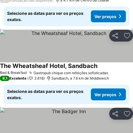
/
a 4.7 km de Centro da cidade
Pontuação não disponível
Selecione as datas para ver os preços
Ver preços
exatos.
Partilhar
Ad
The Wheatsheaf Hotel, Sandbach
Bed & Breakfast
Gastropub chique com refeições sofisticadas
9,1
Excelente
2.618
Sandbach, a 7.6 km de Middlewich
Selecione as datas para ver os preços
Ver preços
exatos.
Partilhar
Ad