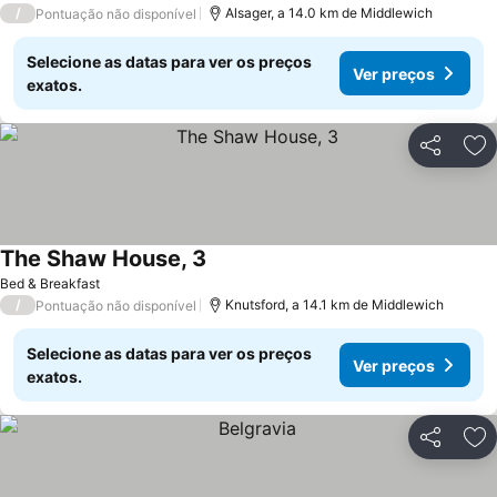
/
Alsager, a 14.0 km de Middlewich
Pontuação não disponível
Selecione as datas para ver os preços
Ver preços
exatos.
Partilhar
Ad
The Shaw House, 3
Bed & Breakfast
/
Knutsford, a 14.1 km de Middlewich
Pontuação não disponível
Selecione as datas para ver os preços
Ver preços
exatos.
Partilhar
Ad