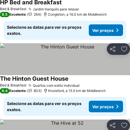
HP Bed and Breakfast
Bed & Breakfast
Jardim tranquilo para relaxar
9,5
Excelente
264
Congleton, a 16.0 km de Middlewich
Selecione as datas para ver os preços
Ver preços
exatos.
Partilhar
Ad
The Hinton Guest House
Bed & Breakfast
Quartos com estilo individual
9,4
Excelente
803
Knutsford, a 15.5 km de Middlewich
Selecione as datas para ver os preços
Ver preços
exatos.
Partilhar
Ad