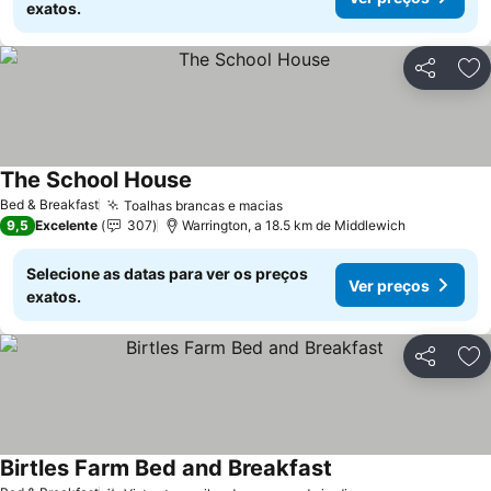
exatos.
Partilhar
Ad
The School House
Bed & Breakfast
Toalhas brancas e macias
9,5
Excelente
307
Warrington, a 18.5 km de Middlewich
Selecione as datas para ver os preços
Ver preços
exatos.
Partilhar
Ad
Birtles Farm Bed and Breakfast