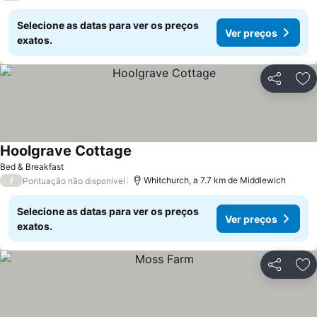
Selecione as datas para ver os preços
Ver preços
exatos.
Partilhar
Ad
Hoolgrave Cottage
Bed & Breakfast
/
Whitchurch, a 7.7 km de Middlewich
Pontuação não disponível
Selecione as datas para ver os preços
Ver preços
exatos.
Partilhar
Ad