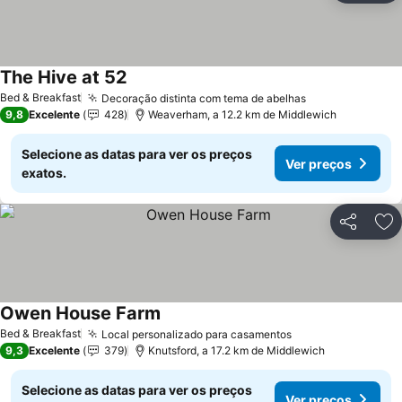
The Hive at 52
Bed & Breakfast
Decoração distinta com tema de abelhas
9,8
Excelente
428
Weaverham, a 12.2 km de Middlewich
Selecione as datas para ver os preços
Ver preços
exatos.
Partilhar
Ad
Owen House Farm
Bed & Breakfast
Local personalizado para casamentos
9,3
Excelente
379
Knutsford, a 17.2 km de Middlewich
Selecione as datas para ver os preços
Ver preços