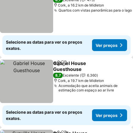
Cork, a 16.2 km de Midleton
Quartos com vistas panorâmicas para o lago
Selecione as datas para ver os preços
Ver preços
exatos.
Gabriel House
Partilhar
Adicionar aos favoritos
Guesthouse
Ver preços
8,7
Excelente
6.360
Cork, a 19.7 km de Midleton
Acomodação que aceita animais de
estimação com espaço ao ar livre
Selecione as datas para ver os preços
Ver preços
exatos.