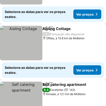
Selecione as datas para ver os preços
Ver preços
exatos.
Aisling Cottage
Partilhar
Adicionar aos favoritos
Ver preços
/
Pontuação não disponível
Offaly, a 15.6 km de Midleton
Selecione as datas para ver os preços
Ver preços
exatos.
Self catering apartment
Partilhar
Adicionar aos favoritos
Ve
9,4
Excelente
142
Kinsale, a 12.1 km de Midleton