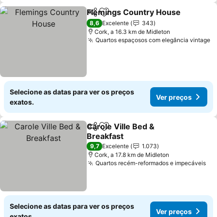
Flemings Country House
Partilhar
Adicionar aos favoritos
V
8,6
Excelente
343
Cork, a 16.3 km de Midleton
Quartos espaçosos com elegância vintage
V
Selecione as datas para ver os preços
Ver preços
exatos.
Carole Ville Bed &
Partilhar
Adicionar aos favoritos
Breakfast
Ver preços
9,7
Excelente
1.073
Cork, a 17.8 km de Midleton
Quartos recém-reformados e impecáveis
Ve
Selecione as datas para ver os preços
Ver preços
exatos.