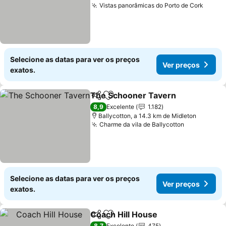
Vistas panorâmicas do Porto de Cork
Ver p
Selecione as datas para ver os preços
Ver preços
exatos.
The Schooner Tavern
Partilhar
Adicionar aos favoritos
Ver 
8,9
Excelente
1.182
Ballycotton, a 14.3 km de Midleton
Charme da vila de Ballycotton
Ver preços
Selecione as datas para ver os preços
Ver preços
exatos.
Coach Hill House
Partilhar
Adicionar aos favoritos
Ver preç
8,7
Excelente
475