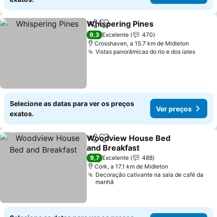
Whispering Pines
Partilhar
Adicionar aos favoritos
Ver preç
9,3
Excelente
470
Crosshaven, a 15.7 km de Midleton
Vistas panorâmicas do rio e dos iates
Ver p
Selecione as datas para ver os preços
Ver preços
exatos.
Woodview House Bed
Partilhar
Adicionar aos favoritos
and Breakfast
Ver preços
9,7
Excelente
488
Cork, a 17.1 km de Midleton
Decoração cativante na sala de café da
manhã