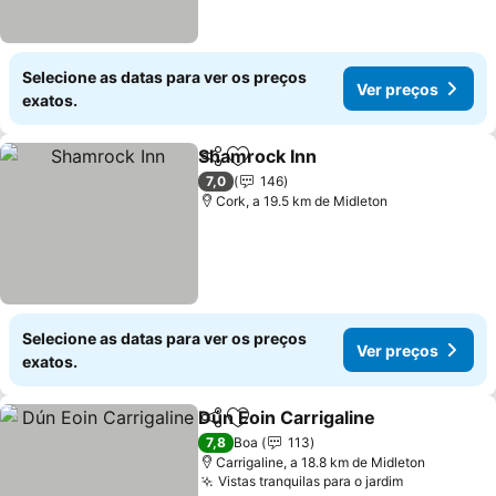
Selecione as datas para ver os preços
Ver preços
exatos.
Shamrock Inn
Partilhar
Adicionar aos favoritos
Ver preços
7,0
146
Cork, a 19.5 km de Midleton
Selecione as datas para ver os preços
Ver preços
exatos.
Dún Eoin Carrigaline
Partilhar
Adicionar aos favoritos
Ver p
7,8
Boa
113
Carrigaline, a 18.8 km de Midleton
Vistas tranquilas para o jardim
Ver preços