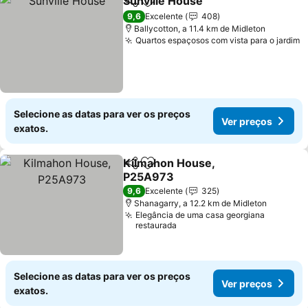
Sunville House
Partilhar
Adicionar aos favoritos
Ver preços
9,6
Excelente
408
Ballycotton, a 11.4 km de Midleton
Quartos espaçosos com vista para o jardim
V
Selecione as datas para ver os preços
Ver preços
exatos.
Kilmahon House,
Partilhar
Adicionar aos favoritos
P25A973
Ver preços
9,6
Excelente
325
Shanagarry, a 12.2 km de Midleton
Elegância de uma casa georgiana
restaurada
Selecione as datas para ver os preços
Ver preços
exatos.