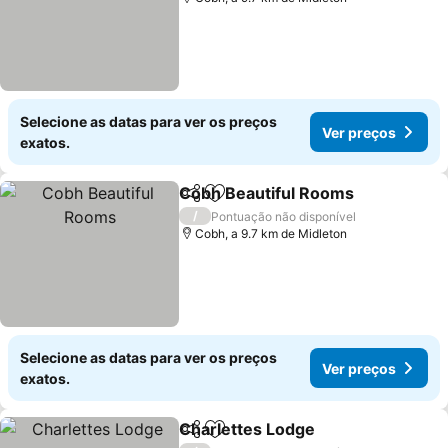
Selecione as datas para ver os preços
Ver preços
exatos.
Cobh Beautiful Rooms
Partilhar
Adicionar aos favoritos
Ver
/
Pontuação não disponível
Cobh, a 9.7 km de Midleton
Selecione as datas para ver os preços
Ver preços
exatos.
Charlettes Lodge
Partilhar
Adicionar aos favoritos
Ver preç