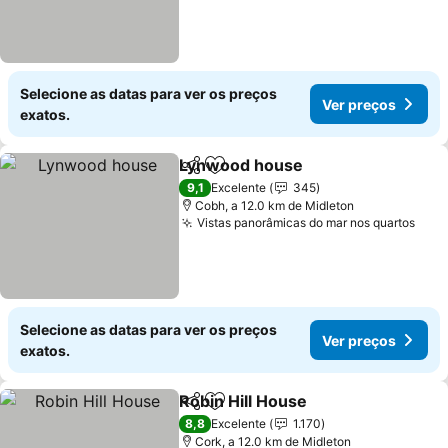
Selecione as datas para ver os preços
Ver preços
exatos.
Lynwood house
Partilhar
Adicionar aos favoritos
Ver preço
9,1
Excelente
345
Cobh, a 12.0 km de Midleton
Vistas panorâmicas do mar nos quartos
Ver 
Selecione as datas para ver os preços
Ver preços
exatos.
Robin Hill House
Partilhar
Adicionar aos favoritos
Ver preço
8,8
Excelente
1.170
Cork, a 12.0 km de Midleton