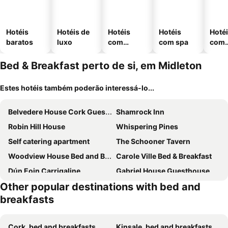
Hotéis
Hotéis de
Hotéis
Hotéis
Hoté
baratos
luxo
com
com spa
com
piscinas
esta
ment
Bed & Breakfast perto de si, em Midleton
Estes hotéis também poderão interessá-lo...
Belvedere House Cork Guest House
Shamrock Inn
Robin Hill House
Whispering Pines
Self catering apartment
The Schooner Tavern
Woodview House Bed and Breakfast
Carole Ville Bed & Breakfast
Dún Eoin Carrigaline
Gabriel House Guesthouse
Other popular destinations with bed and
breakfasts
Cork, bed and breakfasts
Kinsale, bed and breakfasts