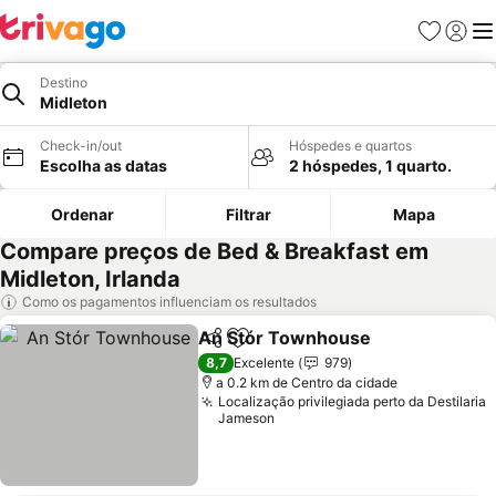
Favoritos
Iniciar
Me
Destino
Midleton
Check-in/out
Hóspedes e quartos
Escolha as datas
2 hóspedes, 1 quarto.
Ordenar
Filtrar
Mapa
Compare preços de Bed & Breakfast em
Midleton, Irlanda
Como os pagamentos influenciam os resultados
An Stór Townhouse
Partilhar
Adicionar aos favoritos
Ver pr
8,7
Excelente
979
a 0.2 km de Centro da cidade
Localização privilegiada perto da Destilaria
Jameson