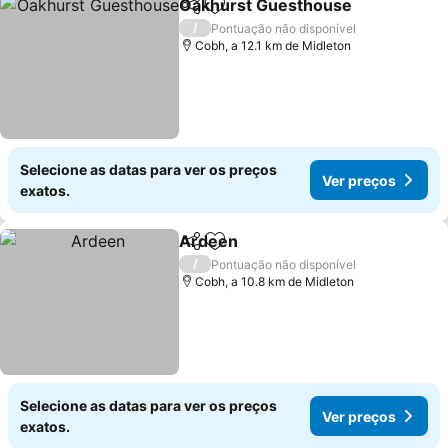
Oakhurst Guesthouse
Partilhar
Adicionar aos favoritos
Ver 
/
Pontuação não disponível
Cobh, a 12.1 km de Midleton
Selecione as datas para ver os preços
Ver preços
exatos.
Ardeen
Partilhar
Adicionar aos favoritos
Ver preços
/
Pontuação não disponível
Cobh, a 10.8 km de Midleton
Selecione as datas para ver os preços
Ver preços
exatos.