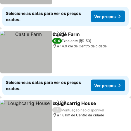
Selecione as datas para ver os preços
Ver preços
exatos.
Castle Farm
Partilhar
Adicionar aos favoritos
Ver preços
9,4
Excelente
53
a 14.9 km de Centro da cidade
Selecione as datas para ver os preços
Ver preços
exatos.
Loughcarrig House
Partilhar
Adicionar aos favoritos
Ver pr
/
Pontuação não disponível
a 1.8 km de Centro da cidade