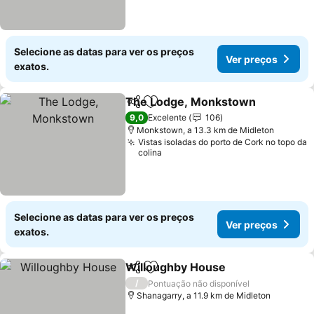
Selecione as datas para ver os preços
Ver preços
exatos.
The Lodge, Monkstown
Partilhar
Adicionar aos favoritos
Ve
9,0
Excelente
106
Monkstown, a 13.3 km de Midleton
Vistas isoladas do porto de Cork no topo da
colina
Selecione as datas para ver os preços
Ver preços
exatos.
Willoughby House
Partilhar
Adicionar aos favoritos
Ver pre
/
Pontuação não disponível
Shanagarry, a 11.9 km de Midleton