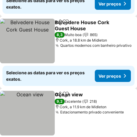
Selecione as datas para ver os preços
Ver preços
exatos.
Belvedere House Cork
Partilhar
Adicionar aos favoritos
Guest House
Ver preços
8,3
Muito boa
865
Cork, a 18.8 km de Midleton
Quartos modernos com banheiro privativo
Ve
Selecione as datas para ver os preços
Ver preços
exatos.
Ocean view
Partilhar
Adicionar aos favoritos
Ver preços
9,2
Excelente
218
Cork, a 11.9 km de Midleton
Estacionamento privado conveniente
Ver p