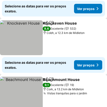
Selecione as datas para ver os preços
Ver preços
exatos.
Knockeven House
Partilhar
Adicionar aos favoritos
Ver pre
9,6
Excelente
532
Cobh, a 12.3 km de Midleton
Selecione as datas para ver os preços
Ver preços
exatos.
Beachmount House
Partilhar
Adicionar aos favoritos
Ver pr
9,1
Excelente
19
Cork, a 13.2 km de Midleton
Vistas tranquilas para o jardim
Ver preços