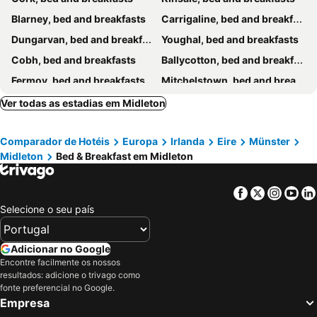
Blarney, bed and breakfasts
Carrigaline, bed and breakfasts
Dungarvan, bed and breakfasts
Youghal, bed and breakfasts
Cobh, bed and breakfasts
Ballycotton, bed and breakfasts
Fermoy, bed and breakfasts
Mitchelstown, bed and breakfasts
Monkstown, bed and breakfasts
Shanagarry, bed and breakfasts
Ver todas as estadias em Midleton
Crosshaven, bed and breakfasts
Ballinhassig, bed and breakfasts
Comparador de Hotéis
Europa
Irlanda
Eire
Münster
Mallow, bed and breakfasts
Ardmore, bed and breakfasts
Midleton
Bed & Breakfast em Midleton
Lismore, bed and breakfasts
Cappoquin, bed and breakfasts
Facebook
Twitter
Insta
Yo
Selecione o seu país
Adicionar no Google
Encontre facilmente os nossos
resultados: adicione o trivago como
fonte preferencial no Google.
Empresa