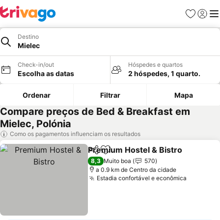
Favoritos
Iniciar
Me
Destino
Mielec
Check-in/out
Hóspedes e quartos
Escolha as datas
2 hóspedes, 1 quarto.
Ordenar
Filtrar
Mapa
Compare preços de Bed & Breakfast em
Mielec, Polónia
Como os pagamentos influenciam os resultados
Premium Hostel & Bistro
Partilhar
Adicionar aos favoritos
8,3
Muito boa
570
a 0.9 km de Centro da cidade
Estadia confortável e econômica