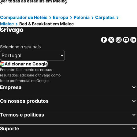
Ver todas as estadias em Mielec
Comparador de Hotéis
Europa
Polónia
Cárpatos
Mielec
Bed & Breakfast em Mielec
Facebook
Twitter
Insta
Yo
Selecione o seu país
Adicionar no Google
Encontre facilmente os nossos
resultados: adicione o trivago como
fonte preferencial no Google.
Empresa
Os nossos produtos
Termos e políticas
Suporte