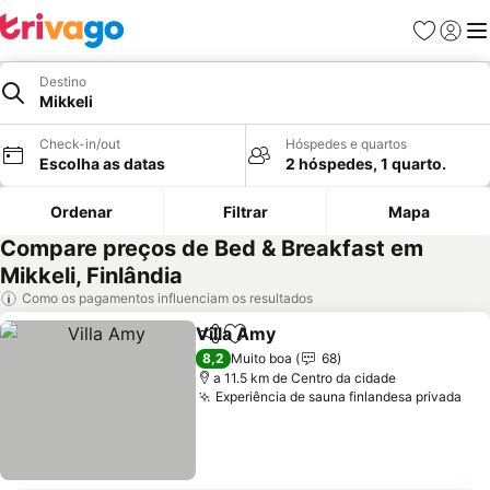
Favoritos
Iniciar
Me
Destino
Mikkeli
Check-in/out
Hóspedes e quartos
Escolha as datas
2 hóspedes, 1 quarto.
Ordenar
Filtrar
Mapa
Compare preços de Bed & Breakfast em
Mikkeli, Finlândia
Como os pagamentos influenciam os resultados
Villa Amy
Partilhar
Adicionar aos favoritos
8,2
Muito boa
68
a 11.5 km de Centro da cidade
Experiência de sauna finlandesa privada