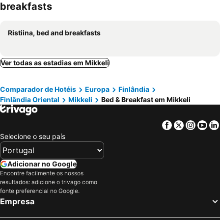
breakfasts
Ristiina, bed and breakfasts
Ver todas as estadias em Mikkeli
Comparador de Hotéis
Europa
Finlândia
Finlândia Oriental
Mikkeli
Bed & Breakfast em Mikkeli
Facebook
Twitter
Insta
Yo
Selecione o seu país
Adicionar no Google
Encontre facilmente os nossos
resultados: adicione o trivago como
fonte preferencial no Google.
Empresa