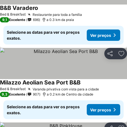
B&B Varadero
Bed & Breakfast
Restaurante para toda a família
9,1
Excelente
696
a 0.3 km da praia
Selecione as datas para ver os preços
Ver preços
exatos.
Partilhar
Ad
Milazzo Aeolian Sea Port B&B
Bed & Breakfast
Varanda privativa com vista para a cidade
9,3
Excelente
907
a 0.2 km de Centro da cidade
Selecione as datas para ver os preços
Ver preços
exatos.