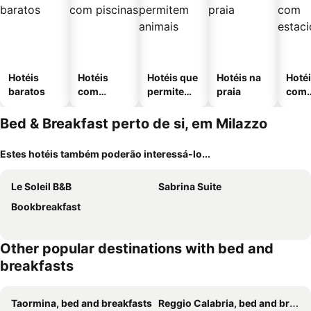
Hotéis
Hotéis
Hotéis que
Hotéis na
Hoté
baratos
com
permitem
praia
com
piscinas
animais
esta
ment
Bed & Breakfast perto de si, em Milazzo
Estes hotéis também poderão interessá-lo...
Le Soleil B&B
Sabrina Suite
Bookbreakfast
Other popular destinations with bed and
breakfasts
Taormina, bed and breakfasts
Reggio Calabria, bed and breakfasts