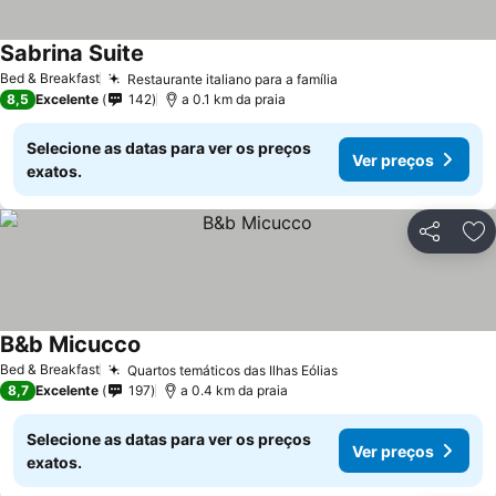
Sabrina Suite
Bed & Breakfast
Restaurante italiano para a família
8,5
Excelente
142
a 0.1 km da praia
Selecione as datas para ver os preços
Ver preços
exatos.
Partilhar
Ad
B&b Micucco
Bed & Breakfast
Quartos temáticos das Ilhas Eólias
8,7
Excelente
197
a 0.4 km da praia
Selecione as datas para ver os preços
Ver preços
exatos.