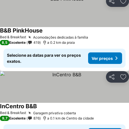
Partilhar
Ad
B&B PinkHouse
Bed & Breakfast
Acomodações dedicadas à família
8,5
Excelente
419
a 0.2 km da praia
Selecione as datas para ver os preços
Ver preços
exatos.
Partilhar
Ad
InCentro B&B
Bed & Breakfast
Garagem privativa coberta
9,7
Excelente
876
a 0.1 km de Centro da cidade