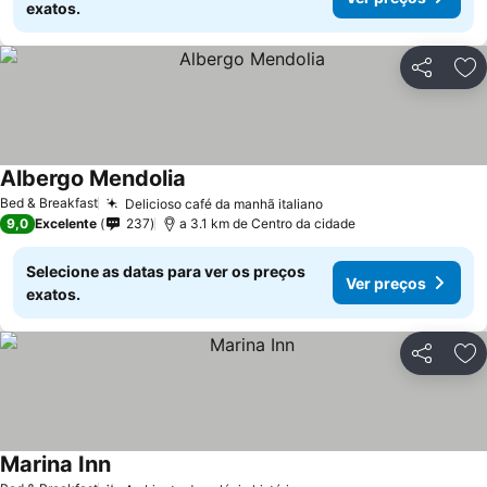
exatos.
Partilhar
Ad
Albergo Mendolia
Bed & Breakfast
Delicioso café da manhã italiano
9,0
Excelente
237
a 3.1 km de Centro da cidade
Selecione as datas para ver os preços
Ver preços
exatos.
Partilhar
Ad
Marina Inn