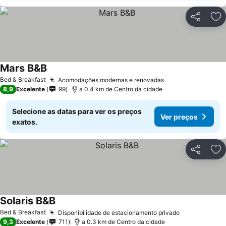
Partilhar
Ad
Mars B&B
Bed & Breakfast
Acomodações modernas e renovadas
8,9
Excelente
99
a 0.4 km de Centro da cidade
Selecione as datas para ver os preços
Ver preços
exatos.
Partilhar
Ad
Solaris B&B
Bed & Breakfast
Disponibilidade de estacionamento privado
9,3
Excelente
711
a 0.3 km de Centro da cidade