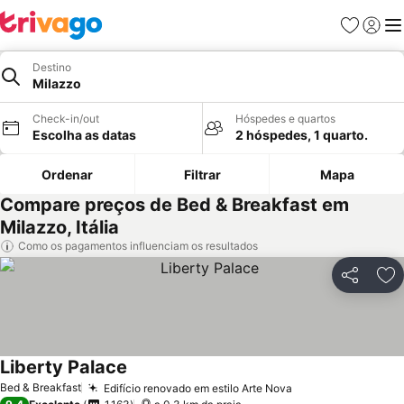
Favoritos
Iniciar
Me
Destino
Milazzo
Check-in/out
Hóspedes e quartos
Escolha as datas
2 hóspedes, 1 quarto.
Ordenar
Filtrar
Mapa
Compare preços de Bed & Breakfast em
Milazzo, Itália
Como os pagamentos influenciam os resultados
Partilhar
Ad
Liberty Palace
Bed & Breakfast
Edifício renovado em estilo Arte Nova