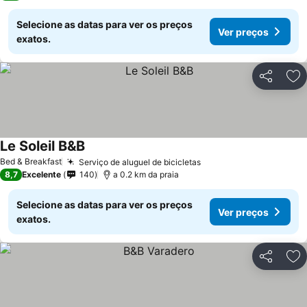
Selecione as datas para ver os preços
Ver preços
exatos.
Partilhar
Ad
Le Soleil B&B
Bed & Breakfast
Serviço de aluguel de bicicletas
8,7
Excelente
140
a 0.2 km da praia
Selecione as datas para ver os preços
Ver preços
exatos.
Partilhar
Ad