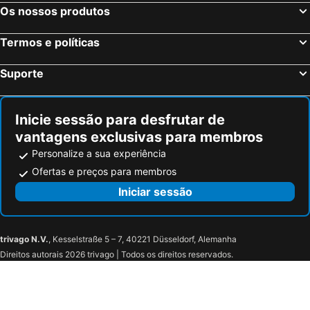
Galati Mamertino, bed and breakfasts
Terme Vigliatore, bed and breakfasts
Os nossos produtos
Savoca, bed and breakfasts
Randazzo, bed and breakfasts
Termos e políticas
Villafranca Tirrena, bed and breakfasts
Fiumefreddo di Sicilia, bed and breakfasts
San Piero Patti, bed and breakfasts
Rometta, bed and breakfasts
Suporte
Nizza di Sicilia, bed and breakfasts
Alì Terme, bed and breakfasts
Ucria, bed and breakfasts
Raccuja, bed and breakfasts
Inicie sessão para desfrutar de
vantagens exclusivas para membros
Personalize a sua experiência
Ofertas e preços para membros
Iniciar sessão
trivago N.V.
, Kesselstraße 5 – 7, 40221 Düsseldorf, Alemanha
Direitos autorais 2026 trivago | Todos os direitos reservados.