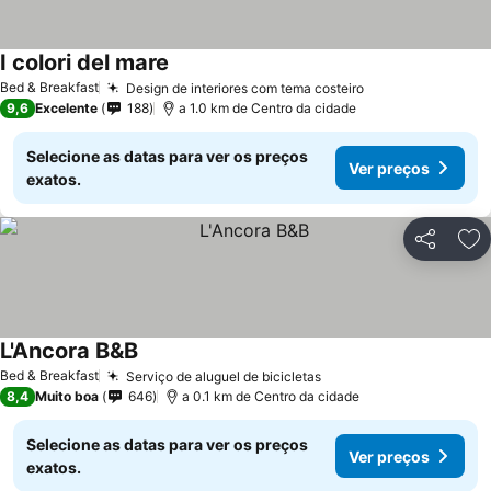
I colori del mare
Bed & Breakfast
Design de interiores com tema costeiro
9,6
Excelente
188
a 1.0 km de Centro da cidade
Selecione as datas para ver os preços
Ver preços
exatos.
Partilhar
Ad
L'Ancora B&B
Bed & Breakfast
Serviço de aluguel de bicicletas
8,4
Muito boa
646
a 0.1 km de Centro da cidade
Selecione as datas para ver os preços
Ver preços
exatos.