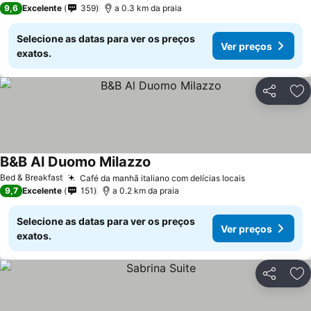
9,6
Excelente
359
a 0.3 km da praia
Selecione as datas para ver os preços
Ver preços
exatos.
Partilhar
Ad
B&B Al Duomo Milazzo
Bed & Breakfast
Café da manhã italiano com delícias locais
9,7
Excelente
151
a 0.2 km da praia
Selecione as datas para ver os preços
Ver preços
exatos.
Partilhar
Ad