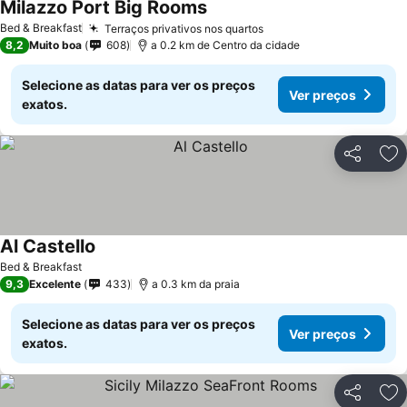
Milazzo Port Big Rooms
Bed & Breakfast
Terraços privativos nos quartos
8,2
Muito boa
608
a 0.2 km de Centro da cidade
Selecione as datas para ver os preços
Ver preços
exatos.
Partilhar
Ad
Al Castello
Bed & Breakfast
9,3
Excelente
433
a 0.3 km da praia
Selecione as datas para ver os preços
Ver preços
exatos.
Partilhar
Ad