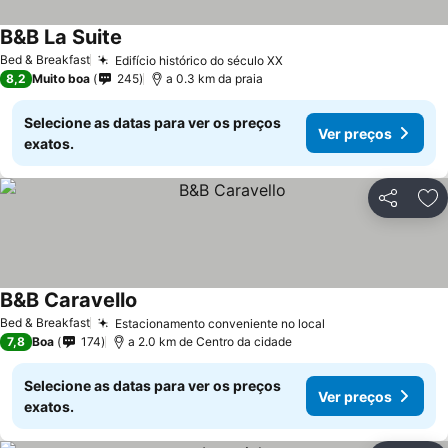
B&B La Suite
Bed & Breakfast
Edifício histórico do século XX
8,2
Muito boa
245
a 0.3 km da praia
Selecione as datas para ver os preços
Ver preços
exatos.
Partilhar
Ad
B&B Caravello
Bed & Breakfast
Estacionamento conveniente no local
7,8
Boa
174
a 2.0 km de Centro da cidade
Selecione as datas para ver os preços
Ver preços
exatos.