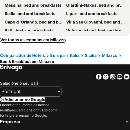
Messina, bed and breakfasts
Giardini-Naxos, bed and breakfasts
Scilla, bed and breakfasts
Lipari, bed and breakfasts
Capo d´Orlando, bed and breakfasts
Villa San Giovanni, bed and breakfasts
Patti, bed and breakfasts
Vulcano Island, bed and breakfasts
Barcellona Pozzo di Gotto, bed and breakfasts
Gioiosa Marea, bed and breakfasts
Ver todas as estadias em Milazzo
Panarea, bed and breakfasts
Oliveri, bed and breakfasts
Comparador de Hotéis
Europa
Itália
Sicília
Milazzo
San Filippo del Mela, bed and breakfasts
Santa Marina Salina, bed and breakfasts
Bed & Breakfast em Milazzo
Castiglione di Sicilia, bed and breakfasts
Letojanni, bed and breakfasts
Calatabiano, bed and breakfasts
Santa Teresa di Riva, bed and breakfasts
Facebook
Twitter
Insta
Yo
Castelmola, bed and breakfasts
Montalbano Elicona, bed and breakfasts
Selecione o seu país
Piedimonte Etneo, bed and breakfasts
San Marco d'Alunzio, bed and breakfasts
Naso, bed and breakfasts
Piraino, bed and breakfasts
Adicionar no Google
Encontre facilmente os nossos
Sant'Alessio Siculo, bed and breakfasts
Falcone, bed and breakfasts
resultados: adicione o trivago como
Furnari, bed and breakfasts
Longi, bed and breakfasts
fonte preferencial no Google.
Empresa
Capri Leone, bed and breakfasts
Linguaglossa, bed and breakfasts