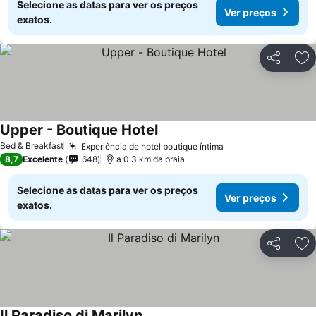
Selecione as datas para ver os preços
Ver preços
exatos.
Partilhar
Ad
Upper - Boutique Hotel
Bed & Breakfast
Experiência de hotel boutique íntima
8,7
Excelente
648
a 0.3 km da praia
Selecione as datas para ver os preços
Ver preços
exatos.
Partilhar
Ad
Il Paradiso di Marilyn