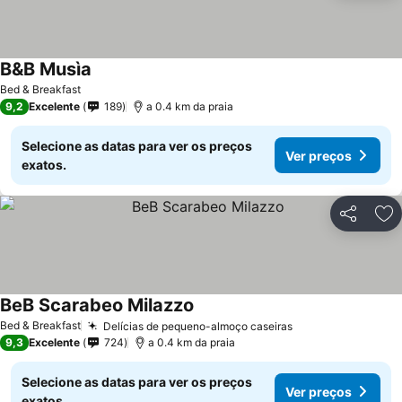
B&B Musìa
Bed & Breakfast
9,2
Excelente
189
a 0.4 km da praia
Selecione as datas para ver os preços
Ver preços
exatos.
Partilhar
Ad
BeB Scarabeo Milazzo
Bed & Breakfast
Delícias de pequeno-almoço caseiras
9,3
Excelente
724
a 0.4 km da praia
Selecione as datas para ver os preços
Ver preços
exatos.