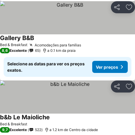
Partilhar
Ad
Gallery B&B
Bed & Breakfast
Acomodações para famílias
8,6
Excelente
65
a 0.1 km da praia
Selecione as datas para ver os preços
Ver preços
exatos.
Partilhar
Ad
b&b Le Maioliche
Bed & Breakfast
9,7
Excelente
522
a 1.2 km de Centro da cidade