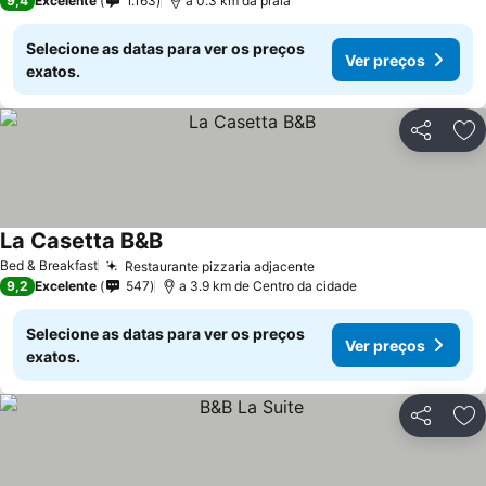
9,4
Excelente
1.163
a 0.3 km da praia
Selecione as datas para ver os preços
Ver preços
exatos.
Partilhar
Ad
La Casetta B&B
Bed & Breakfast
Restaurante pizzaria adjacente
9,2
Excelente
547
a 3.9 km de Centro da cidade
Selecione as datas para ver os preços
Ver preços
exatos.
Partilhar
Ad