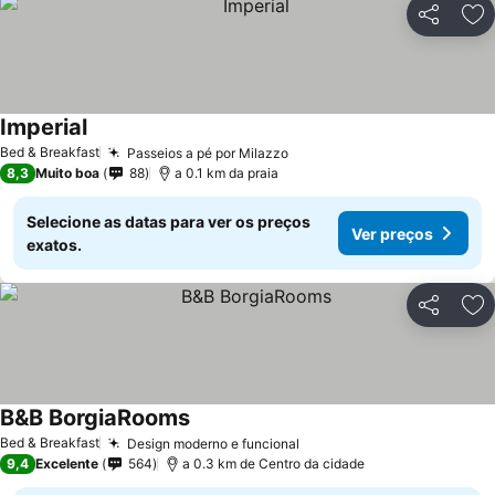
Partilhar
Ad
Imperial
Bed & Breakfast
Passeios a pé por Milazzo
8,3
Muito boa
88
a 0.1 km da praia
Selecione as datas para ver os preços
Ver preços
exatos.
Partilhar
Ad
B&B BorgiaRooms
Bed & Breakfast
Design moderno e funcional
9,4
Excelente
564
a 0.3 km de Centro da cidade