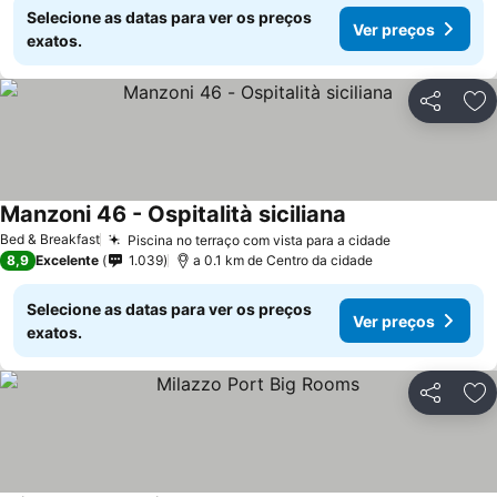
Selecione as datas para ver os preços
Ver preços
exatos.
Partilhar
Ad
Manzoni 46 - Ospitalità siciliana
Bed & Breakfast
Piscina no terraço com vista para a cidade
8,9
Excelente
1.039
a 0.1 km de Centro da cidade
Selecione as datas para ver os preços
Ver preços
exatos.
Partilhar
Ad