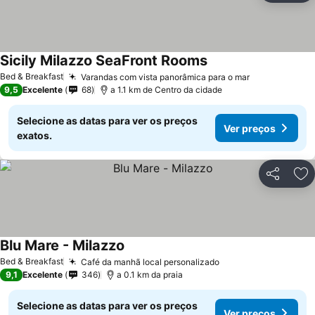
Sicily Milazzo SeaFront Rooms
Bed & Breakfast
Varandas com vista panorâmica para o mar
9,5
Excelente
68
a 1.1 km de Centro da cidade
Selecione as datas para ver os preços
Ver preços
exatos.
Partilhar
Ad
Blu Mare - Milazzo
Bed & Breakfast
Café da manhã local personalizado
9,1
Excelente
346
a 0.1 km da praia
Selecione as datas para ver os preços
Ver preços