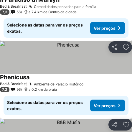
Bed & Breakfast
Comodidades pensadas para a família
7,3
58
a 7.4 km de Centro da cidade
Selecione as datas para ver os preços
Ver preços
exatos.
Partilhar
Ad
Phenicusa
Bed & Breakfast
Ambiente de Palácio Histórico
7,2
96
a 0.2 km da praia
Selecione as datas para ver os preços
Ver preços
exatos.
Partilhar
Ad