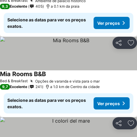
Bed & Breakfast
Ambiente de palácio histórico
9,3
Excelente
405
a 0.1 km da praia
Selecione as datas para ver os preços
Ver preços
exatos.
Partilhar
Ad
Mia Rooms B&B
Bed & Breakfast
Opções de varanda e vista para o mar
9,7
Excelente
241
a 1.0 km de Centro da cidade
Selecione as datas para ver os preços
Ver preços
exatos.
Partilhar
Ad