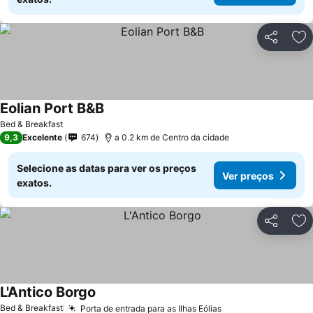
Partilhar
Ad
Eolian Port B&B
Bed & Breakfast
9,3
Excelente
674
a 0.2 km de Centro da cidade
Selecione as datas para ver os preços
Ver preços
exatos.
Partilhar
Ad
L'Antico Borgo
Bed & Breakfast
Porta de entrada para as Ilhas Eólias