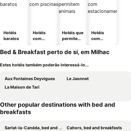
Hotéis
Hotéis
Hotéis que
Hotéis
baratos
com
permitem
com
piscinas
animais
estaciona
mento
Bed & Breakfast perto de si, em Milhac
Estes hotéis também poderão interessá-lo...
Aux Fontaines Deyvigues
Le Jaonnet
La Maison de Tari
Other popular destinations with bed and
breakfasts
Sarlat-la-Canéda, bed and breakfasts
Cahors, bed and breakfasts