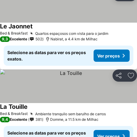
Le Jaonnet
Bed & Breakfast
Quartos espaçosos com vista para o jardim
9,3
Excelente
502
Nabirat, a 4.4 km de Milhac
Selecione as datas para ver os preços
Ver preços
exatos.
Partilhar
Ad
La Touille
Bed & Breakfast
Ambiente tranquilo sem barulho de carros
9,4
Excelente
381
Domme, a 11.5 km de Milhac
Selecione as datas para ver os preços
Ver preços