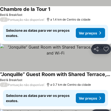
Chambre de la Tour 1
Bed & Breakfast
/
a 1.4 km de Centro da cidade
Pontuação não disponível
Selecione as datas para ver os preços
Ver preços
exatos.
Partilhar
Ad
“Jonquille” Guest Room with Shared Terrace, Garden, and Wi-Fi
Bed & Breakfast
/
a 0.7 km de Centro da cidade
Pontuação não disponível
Selecione as datas para ver os preços
Ver preços
exatos.