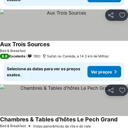
Partilhar
Ad
Aux Trois Sources
Bed & Breakfast
8,6
Excelente
160
Sarlat-la-Canéda, a 14.3 km de Milhac
Selecione as datas para ver os preços
Ver preços
exatos.
Partilhar
Ad
Chambres & Tables d'hôtes Le Pech Grand
Bed & Breakfast
Vistas panorâmicas da vila e do vale