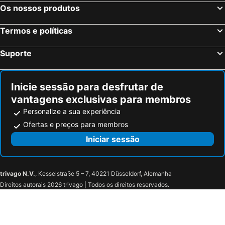
Saint-Amand-de-Coly, bed and breakfasts
Les Eyzies-de-Tayac-Sireuil, bed and breakfasts
Os nossos produtos
Saint-Avit-Rivière, bed and breakfasts
Prayssac, bed and breakfasts
Termos e políticas
Saint-Denis-lès-Martel, bed and breakfasts
Autoire, bed and breakfasts
Lissac-sur-Couze, bed and breakfasts
Payrac, bed and breakfasts
Suporte
Calès, bed and breakfasts
Mauroux, bed and breakfasts
Tursac, bed and breakfasts
Cublac, bed and breakfasts
Inicie sessão para desfrutar de
vantagens exclusivas para membros
Personalize a sua experiência
Ofertas e preços para membros
Iniciar sessão
trivago N.V.
, Kesselstraße 5 – 7, 40221 Düsseldorf, Alemanha
Direitos autorais 2026 trivago | Todos os direitos reservados.