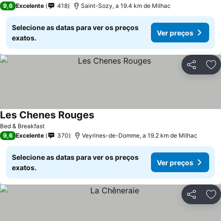
9,6
Excelente
418
Saint-Sozy, a 19.4 km de Milhac
Selecione as datas para ver os preços
Ver preços
exatos.
Partilhar
Ad
Les Chenes Rouges
Bed & Breakfast
9,6
Excelente
370
Veyrines-de-Domme, a 19.2 km de Milhac
Selecione as datas para ver os preços
Ver preços
exatos.
Partilhar
Ad