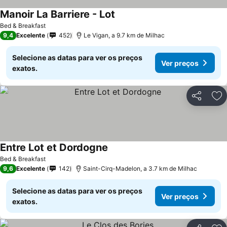
Manoir La Barriere - Lot
Bed & Breakfast
9,4
Excelente
452
Le Vigan, a 9.7 km de Milhac
Selecione as datas para ver os preços
Ver preços
exatos.
Partilhar
Ad
Entre Lot et Dordogne
Bed & Breakfast
9,6
Excelente
142
Saint-Cirq-Madelon, a 3.7 km de Milhac
Selecione as datas para ver os preços
Ver preços
exatos.