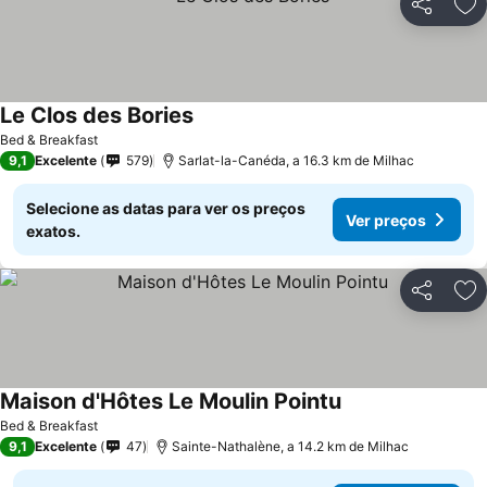
Partilhar
Ad
Le Clos des Bories
Bed & Breakfast
9,1
Excelente
579
Sarlat-la-Canéda, a 16.3 km de Milhac
Selecione as datas para ver os preços
Ver preços
exatos.
Partilhar
Ad
Maison d'Hôtes Le Moulin Pointu
Bed & Breakfast
9,1
Excelente
47
Sainte-Nathalène, a 14.2 km de Milhac