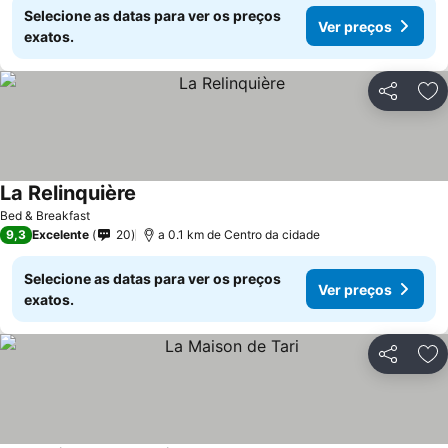
Selecione as datas para ver os preços
Ver preços
exatos.
Partilhar
Ad
La Relinquière
Bed & Breakfast
9,3
Excelente
20
a 0.1 km de Centro da cidade
Selecione as datas para ver os preços
Ver preços
exatos.
Partilhar
Ad