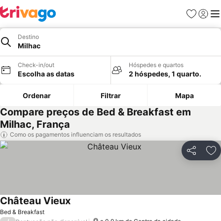
Favoritos
Iniciar
Me
Destino
Milhac
Check-in/out
Hóspedes e quartos
Escolha as datas
2 hóspedes, 1 quarto.
Ordenar
Filtrar
Mapa
Compare preços de Bed & Breakfast em
Milhac, França
Como os pagamentos influenciam os resultados
Partilhar
Ad
Château Vieux
Bed & Breakfast