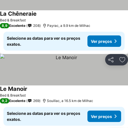
La Chêneraie
Bed & Breakfast
8,9
Excelente
208
Payrac, a 9.9 km de Milhac
Selecione as datas para ver os preços
Ver preços
exatos.
Partilhar
Ad
Le Manoir
Bed & Breakfast
9,2
Excelente
269
Souillac, a 16.5 km de Milhac
Selecione as datas para ver os preços
Ver preços
exatos.