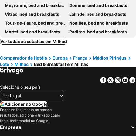
Meyronne, bed and breakfasts
Domme, bed and breakfasts
Vitrac, bed and breakfasts
Lalinde, bed and breakfasts
Tour-de-Faure, bed and breakfasts
Noailles, bed and breakfasts
Martel, bed and breakfasts
Padirac, bed and breakfasts
Nabirat, bed and breakfasts
Saint-Cirq-Lapopie, bed and breakfasts
Ver todas as estadias em Milhac
Beaulieu-sur-Dordogne, bed and breakfasts
La Chapelle-Aubareil, bed and breakfasts
Comparador de Hotéis
Europa
França
Médios Pirinéus
La Roque-Gageac, bed and breakfasts
Proissans, bed and breakfasts
Lote
Milhac
Bed & Breakfast em Milhac
Monpazier, bed and breakfasts
Archignac, bed and breakfasts
Saint-Avit-Sénieur, bed and breakfasts
Labastide-du-Vert, bed and breakfasts
Facebook
Twitter
Insta
Yo
Saint-Sozy, bed and breakfasts
Varetz, bed and breakfasts
Selecione o seu país
Beynac-et-Cazenac, bed and breakfasts
Sainte-Croix, bed and breakfasts
Carsac-Aillac, bed and breakfasts
Vézac, bed and breakfasts
Adicionar no Google
Encontre facilmente os nossos
Frayssinet, bed and breakfasts
Le Bugue, bed and breakfasts
resultados: adicione o trivago como
Cénac-et-Saint-Julien, bed and breakfasts
Montignac, bed and breakfasts
fonte preferencial no Google.
Empresa
Carennac, bed and breakfasts
Souillac, bed and breakfasts