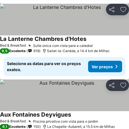
Partilhar
Ad
La Lanterne Chambres d'Hotes
Bed & Breakfast
Suíte única com vista para a catedral
9,5
Excelente
918
Sarlat-la-Canéda, a 14.4 km de Milhac
Selecione as datas para ver os preços
Ver preços
exatos.
Partilhar
Ad
Aux Fontaines Deyvigues
Bed & Breakfast
Piscina privativa com vista para o jardim
9,1
Excelente
150
La Chapelle-Aubareil, a 15.5 km de Milhac