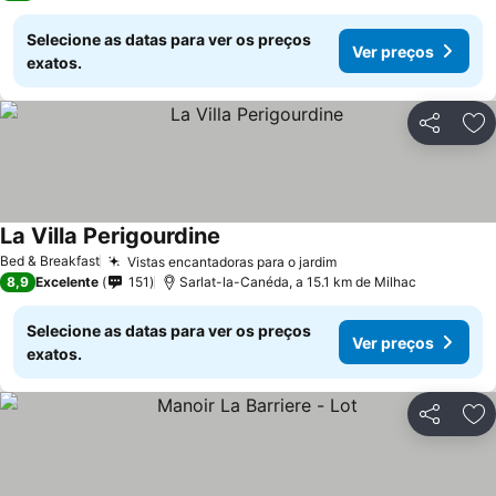
Selecione as datas para ver os preços
Ver preços
exatos.
Partilhar
Ad
La Villa Perigourdine
Bed & Breakfast
Vistas encantadoras para o jardim
8,9
Excelente
151
Sarlat-la-Canéda, a 15.1 km de Milhac
Selecione as datas para ver os preços
Ver preços
exatos.
Partilhar
Ad