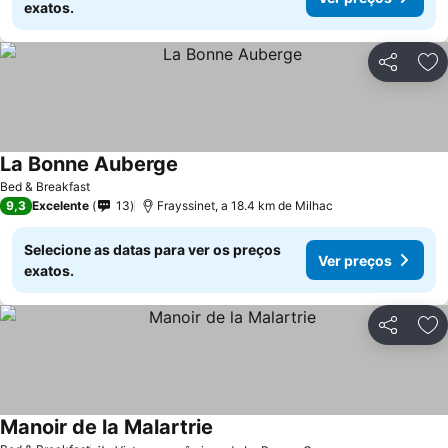
exatos.
Partilhar
Ad
La Bonne Auberge
Bed & Breakfast
9,3
Excelente
13
Frayssinet, a 18.4 km de Milhac
Selecione as datas para ver os preços
Ver preços
exatos.
Partilhar
Ad
Manoir de la Malartrie