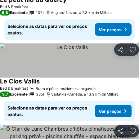
Bed & Breakfast
9,8
Excelente
107
Anglars-Nozac, a 7.3 km de Milhac
Selecione as datas para ver os preços
Ver preços
exatos.
Partilhar
Ad
Le Clos Vallis
Bed & Breakfast
Burro e pônei residentes amigáveis
9,7
Excelente
385
Sarlat-la-Canéda, a 13.9 km de Milhac
Selecione as datas para ver os preços
Ver preços
exatos.
Partilhar
Ad