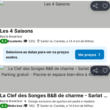
Partilhar
Ad
Les 4 Saisons
Bed & Breakfast
9,3
Excelente
235
Sarlat-la-Canéda, a 14.4 km de Milhac
Selecione as datas para ver os preços
Ver preços
exatos.
Partilhar
Ad
La Clef des Songes B&B de charme - Sarlat Centre - Parking gratuit - Piscine et espace bien-être à 400mètres
Bed & Breakfast
Design exclusivo de quartos em pedra e madeira
8,3
Muito boa
182
Sarlat-la-Canéda, a 14.6 km de Milhac