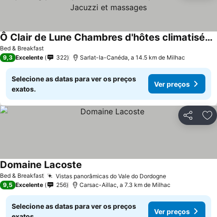
Ô Clair de Lune Chambres d'hôtes climatisées à Sarlat - parking privé - piscine chauffée - espace bien-être Jacuzzi et massages
Bed & Breakfast
9,3
Excelente
322
Sarlat-la-Canéda, a 14.5 km de Milhac
Selecione as datas para ver os preços
Ver preços
exatos.
Partilhar
Ad
Domaine Lacoste
Bed & Breakfast
Vistas panorâmicas do Vale do Dordogne
9,5
Excelente
256
Carsac-Aillac, a 7.3 km de Milhac
Selecione as datas para ver os preços
Ver preços
exatos.