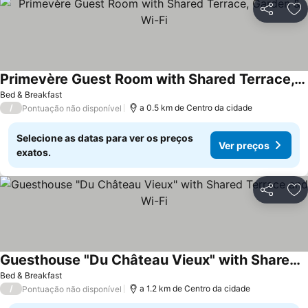
Partilhar
Ad
Primevère Guest Room with Shared Terrace, Garden & Wi-Fi
Bed & Breakfast
/
a 0.5 km de Centro da cidade
Pontuação não disponível
Selecione as datas para ver os preços
Ver preços
exatos.
Partilhar
Ad
Guesthouse "Du Château Vieux" with Shared Terrace and Wi-Fi
Bed & Breakfast
/
a 1.2 km de Centro da cidade
Pontuação não disponível