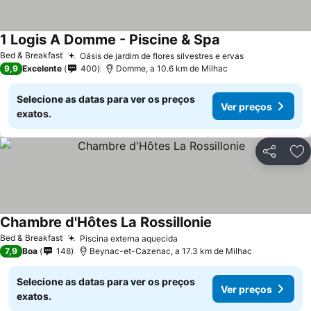
1 Logis A Domme - Piscine & Spa
Bed & Breakfast
Oásis de jardim de flores silvestres e ervas
9,9
Excelente
400
Domme, a 10.6 km de Milhac
Selecione as datas para ver os preços
Ver preços
exatos.
Partilhar
Ad
Chambre d'Hôtes La Rossillonie
Bed & Breakfast
Piscina externa aquecida
7,9
Boa
148
Beynac-et-Cazenac, a 17.3 km de Milhac
Selecione as datas para ver os preços
Ver preços
exatos.