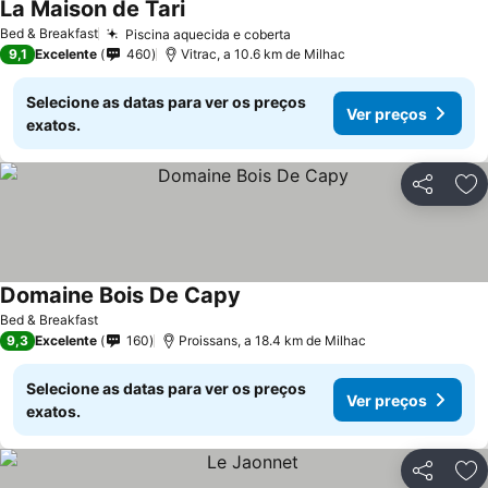
La Maison de Tari
Bed & Breakfast
Piscina aquecida e coberta
9,1
Excelente
460
Vitrac, a 10.6 km de Milhac
Selecione as datas para ver os preços
Ver preços
exatos.
Partilhar
Ad
Domaine Bois De Capy
Bed & Breakfast
9,3
Excelente
160
Proissans, a 18.4 km de Milhac
Selecione as datas para ver os preços
Ver preços
exatos.
Partilhar
Ad