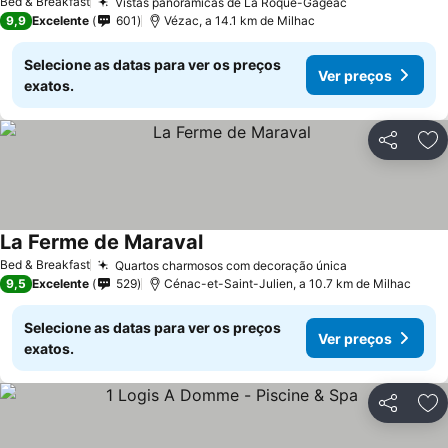
Bed & Breakfast
Vistas panorâmicas de La Roque-Gageac
9,9
Excelente
601
Vézac, a 14.1 km de Milhac
Selecione as datas para ver os preços
Ver preços
exatos.
Partilhar
Ad
La Ferme de Maraval
Bed & Breakfast
Quartos charmosos com decoração única
9,5
Excelente
529
Cénac-et-Saint-Julien, a 10.7 km de Milhac
Selecione as datas para ver os preços
Ver preços
exatos.
Partilhar
Ad