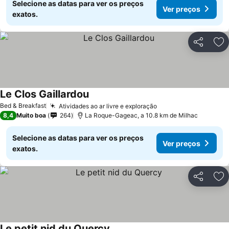
Selecione as datas para ver os preços
Ver preços
exatos.
Partilhar
Ad
Le Clos Gaillardou
Bed & Breakfast
Atividades ao ar livre e exploração
8,4
Muito boa
264
La Roque-Gageac, a 10.8 km de Milhac
Selecione as datas para ver os preços
Ver preços
exatos.
Partilhar
Ad
Le petit nid du Quercy