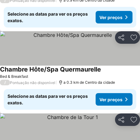
/
a 0.9 km de Centro da cidade
Pontuação não disponível
Selecione as datas para ver os preços
Ver preços
exatos.
Partilhar
Ad
Chambre Hôte/Spa Quermaurelle
Bed & Breakfast
/
a 0.3 km de Centro da cidade
Pontuação não disponível
Selecione as datas para ver os preços
Ver preços
exatos.
Partilhar
Ad