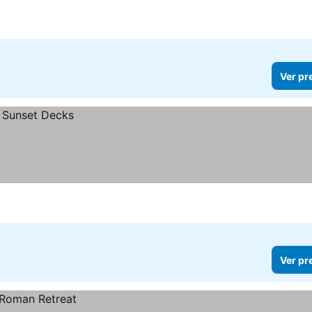
Ver pr
Ver pr