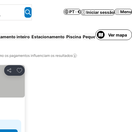
PT · €
Menu
Iniciar sessão
.
Ver mapa
amento inteiro
Estacionamento
Piscina
Pequeno-almoço incluí
o os pagamentos influenciam os resultados
Adicionar aos favoritos
Partilhar