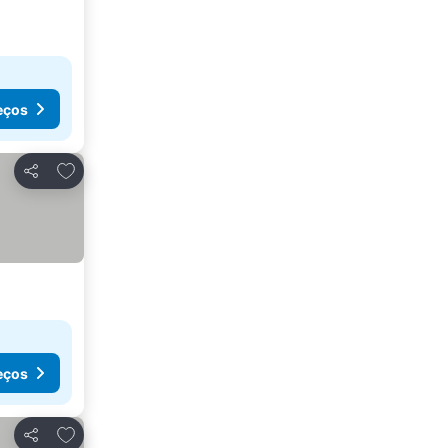
eços
Adicionar aos favoritos
Partilhar
eços
Adicionar aos favoritos
Partilhar