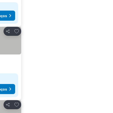
eços
Adicionar aos favoritos
Partilhar
eços
Adicionar aos favoritos
Partilhar