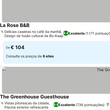
La Rose B&B
Delícias caseiras no café da manhã,
Excelente
(1.171 pontuaç
9,4
Design de fusão cultural de Bo-Kaap
€ 104
De
Consulte os preços de
6 sites
The Greenhouse Guesthouse
Vistas pitorescas da cidade,
Excelente
(736 pontuações)
8,8
Piscina exterior refrescante