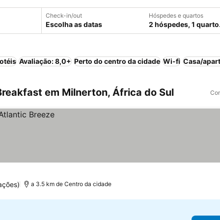
Check-in/out
Hóspedes e quartos
Escolha as datas
2 hóspedes, 1 quarto
otéis
Avaliação: 8,0+
Perto do centro da cidade
Wi-fi
Casa/apart
eakfast em Milnerton, África do Sul
Com
ações)
a 3.5 km de Centro da cidade