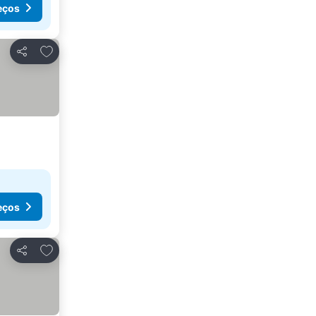
eços
Adicionar aos favoritos
Partilhar
eços
Adicionar aos favoritos
Partilhar