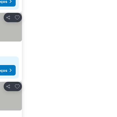
eços
Adicionar aos favoritos
Partilhar
eços
Adicionar aos favoritos
Partilhar