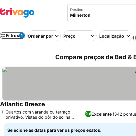
Destino
Filtros
1
Ordenar por
Preço
Localização
H
Compare preços de Bed & Br
Atlantic Breeze
Quartos com varanda ou terraço
Excelente
(342 pontu
9,6
privativo, Vistas do pôr do sol na
Cidade do Cabo
Selecione as datas para ver os preços exatos.