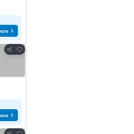
eços
Adicionar aos favoritos
Partilhar
eços
Adicionar aos favoritos