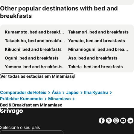
Other popular destinations with bed and
breakfasts
Kumamoto, bed and breakfasts
Takamori, bed and breakfasts
Takachiho, bed and breakfasts
Yamato, bed and breakfasts
Kikuchi, bed and breakfasts
Minamioguni, bed and breakfasts
Oguni, bed and breakfasts
Aso, bed and breakfasts
Yamaga, bed and breakfasts
Taketa, bed and breakfasts
Morotsuka, bed and breakfasts
Ver todas as estadias em Minamiaso
Comparador de Hotéis
Ásia
Japão
Ilha Kyushu
Präfektur Kumamoto
Minamiaso
Bed & Breakfast em Minamiaso
Facebook
Twitter
Insta
Yo
Selecione o seu país