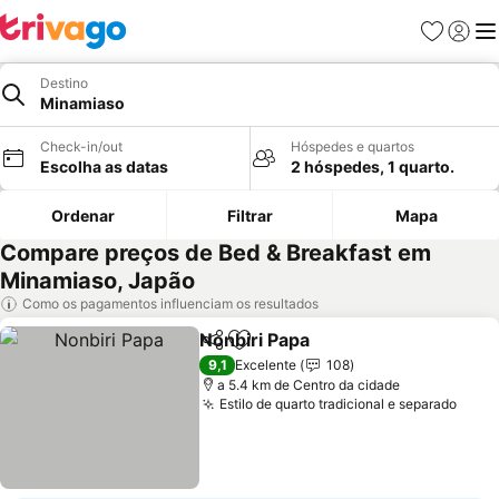
Favoritos
Iniciar
Me
Destino
Minamiaso
Check-in/out
Hóspedes e quartos
Escolha as datas
2 hóspedes, 1 quarto.
Ordenar
Filtrar
Mapa
Compare preços de Bed & Breakfast em
Minamiaso, Japão
Como os pagamentos influenciam os resultados
Nonbiri Papa
Partilhar
Adicionar aos favoritos
9,1
Excelente
108
a 5.4 km de Centro da cidade
Estilo de quarto tradicional e separado