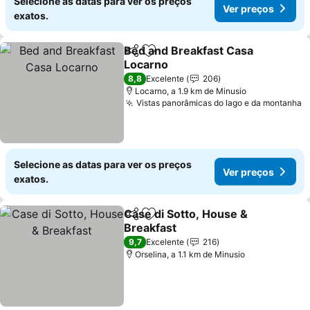
Selecione as datas para ver os preços
Ver preços
exatos.
Bed and Breakfast Casa
Partilhar
Adicionar aos favoritos
Locarno
8,8
Excelente
206
Locarno, a 1.9 km de Minusio
Vistas panorâmicas do lago e da montanha
Selecione as datas para ver os preços
Ver preços
exatos.
Case di Sotto, House &
Partilhar
Adicionar aos favoritos
Breakfast
9,7
Excelente
216
Orselina, a 1.1 km de Minusio