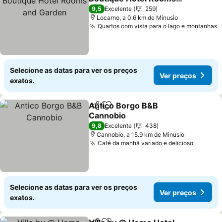
and Garden
9,5
Excelente
259
Locarno, a 0.6 km de Minusio
Quartos com vista para o lago e montanhas
Selecione as datas para ver os preços
Ver preços
exatos.
Antico Borgo B&B
Partilhar
Adicionar aos favoritos
Cannobio
9,8
Excelente
438
Cannobio, a 15.9 km de Minusio
Café da manhã variado e delicioso
Selecione as datas para ver os preços
Ver preços
exatos.