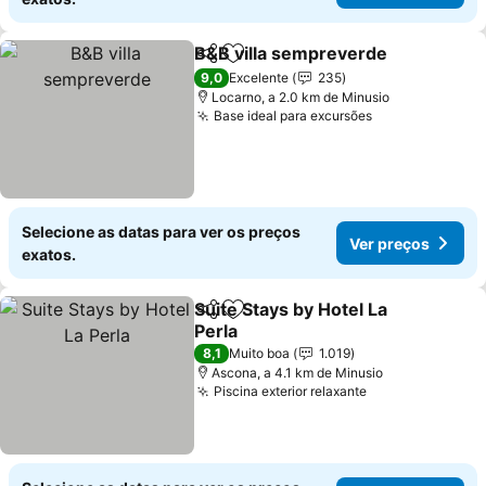
B&B villa sempreverde
Partilhar
Adicionar aos favoritos
9,0
Excelente
235
Locarno, a 2.0 km de Minusio
Base ideal para excursões
Selecione as datas para ver os preços
Ver preços
exatos.
Suite Stays by Hotel La
Partilhar
Adicionar aos favoritos
Perla
8,1
Muito boa
1.019
Ascona, a 4.1 km de Minusio
Piscina exterior relaxante