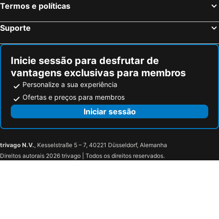
Termos e políticas
San Fermo della Battaglia, bed and breakfasts
Cannero Riviera, bed and breakfasts
Bellano, bed and breakfasts
Losone, bed and breakfasts
Suporte
Mendrisio, bed and breakfasts
Dervio, bed and breakfasts
Leggiuno, bed and breakfasts
Sorico, bed and breakfasts
Inicie sessão para desfrutar de
vantagens exclusivas para membros
Personalize a sua experiência
Ofertas e preços para membros
Iniciar sessão
trivago N.V.
, Kesselstraße 5 – 7, 40221 Düsseldorf, Alemanha
Direitos autorais 2026 trivago | Todos os direitos reservados.