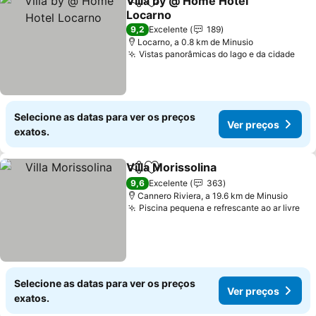
Villa by @ Home Hotel
Partilhar
Adicionar aos favoritos
Locarno
9,2
Excelente
189
Locarno, a 0.8 km de Minusio
Vistas panorâmicas do lago e da cidade
Selecione as datas para ver os preços
Ver preços
exatos.
Villa Morissolina
Partilhar
Adicionar aos favoritos
9,6
Excelente
363
Cannero Riviera, a 19.6 km de Minusio
Piscina pequena e refrescante ao ar livre
Selecione as datas para ver os preços
Ver preços
exatos.