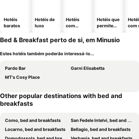
Hotéis
Hotéis de
Hotéis
Hotéis que
Hoté
baratos
luxo
com
permitem
com 
piscinas
animais
Bed & Breakfast perto de si, em Minusio
Estes hotéis também poderão interessá-lo...
Pardo Bar
Garni Elisabetta
MT's Cosy Place
Other popular destinations with bed and
breakfasts
Como, bed and breakfasts
San Fedele Intelvi, bed and breakfasts
Locarno, bed and breakfasts
Bellagio, bed and breakfasts
Domodossola, bed and breakfasts
Verbania, bed and breakfasts