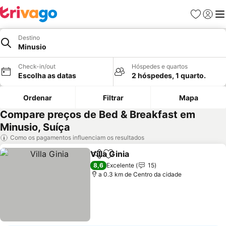
Favoritos
Iniciar
Me
Destino
Minusio
Check-in/out
Hóspedes e quartos
Escolha as datas
2 hóspedes, 1 quarto.
Ordenar
Filtrar
Mapa
Compare preços de Bed & Breakfast em
Minusio, Suíça
Como os pagamentos influenciam os resultados
Villa Ginia
Partilhar
Adicionar aos favoritos
8,6
Excelente
15
a 0.3 km de Centro da cidade