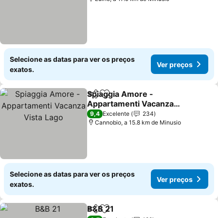
Selecione as datas para ver os preços
Ver preços
exatos.
Spiaggia Amore -
Partilhar
Adicionar aos favoritos
Appartamenti Vacanza
Vista Lago
9,4
Excelente
234
Cannobio, a 15.8 km de Minusio
Selecione as datas para ver os preços
Ver preços
exatos.
B&B 21
Partilhar
Adicionar aos favoritos