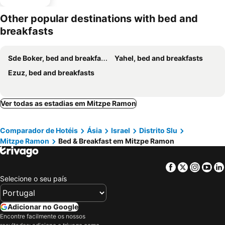
Other popular destinations with bed and
breakfasts
Sde Boker, bed and breakfasts
Yahel, bed and breakfasts
Ezuz, bed and breakfasts
Ver todas as estadias em Mitzpe Ramon
Comparador de Hotéis
Ásia
Israel
Distrito Slu
Mitzpe Ramon
Bed & Breakfast em Mitzpe Ramon
Facebook
Twitter
Insta
Yo
Selecione o seu país
Adicionar no Google
Encontre facilmente os nossos