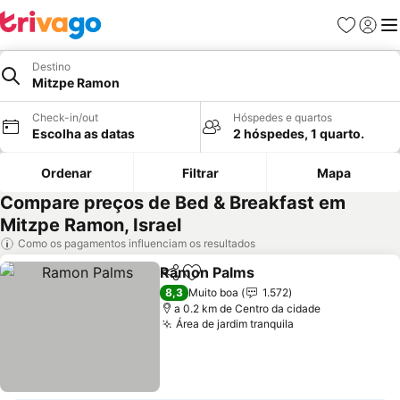
Favoritos
Iniciar
Me
Destino
Mitzpe Ramon
Check-in/out
Hóspedes e quartos
Escolha as datas
2 hóspedes, 1 quarto.
Ordenar
Filtrar
Mapa
Compare preços de Bed & Breakfast em
Mitzpe Ramon, Israel
Como os pagamentos influenciam os resultados
Ramon Palms
Partilhar
Adicionar aos favoritos
8,3
Muito boa
1.572
a 0.2 km de Centro da cidade
Área de jardim tranquila