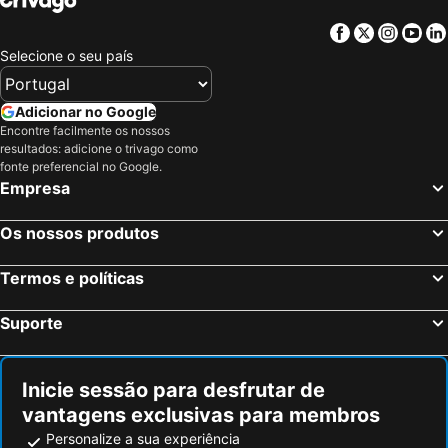
Facebook
Twitter
Insta
Yo
Selecione o seu país
Adicionar no Google
Encontre facilmente os nossos
resultados: adicione o trivago como
fonte preferencial no Google.
Empresa
Os nossos produtos
Termos e políticas
Suporte
Inicie sessão para desfrutar de
vantagens exclusivas para membros
Personalize a sua experiência