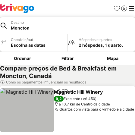
Favoritos
Iniciar
Me
Destino
Moncton
Check-in/out
Hóspedes e quartos
Escolha as datas
2 hóspedes, 1 quarto.
Ordenar
Filtrar
Mapa
Compare preços de Bed & Breakfast em
Moncton, Canadá
Como os pagamentos influenciam os resultados
Magnetic Hill Winery
Partilhar
Adicionar aos favoritos
9,2
Excelente
450
a 10.7 km de Centro da cidade
Quartos com vista para o vinhedo e a cidade