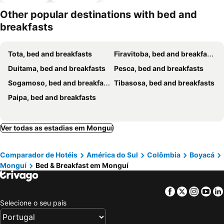
estaciona
mento
Other popular destinations with bed and
breakfasts
Tota, bed and breakfasts
Firavitoba, bed and breakfasts
Duitama, bed and breakfasts
Pesca, bed and breakfasts
Sogamoso, bed and breakfasts
Tibasosa, bed and breakfasts
Paipa, bed and breakfasts
Ver todas as estadias em Monguí
Comparador de Hotéis
América do Sul
Colômbia
Boyacá
Monguí
Bed & Breakfast em Monguí
Facebook
Twitter
Insta
Yo
Selecione o seu país