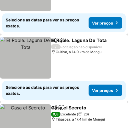
Selecione as datas para ver os preços
Ver preços
exatos.
El Roble. Laguna De Tota
Partilhar
Adicionar aos favoritos
V
/
Pontuação não disponível
Cuitiva, a 14.0 km de Monguí
Selecione as datas para ver os preços
Ver preços
exatos.
Casa el Secreto
Partilhar
Adicionar aos favoritos
Ver preços
9,8
Excelente
26
Tibasosa, a 17.4 km de Monguí