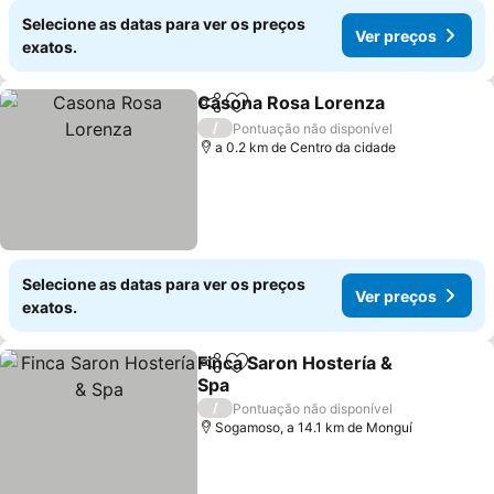
Selecione as datas para ver os preços
Ver preços
exatos.
Casona Rosa Lorenza
Partilhar
Adicionar aos favoritos
Ver 
/
Pontuação não disponível
a 0.2 km de Centro da cidade
Selecione as datas para ver os preços
Ver preços
exatos.
Finca Saron Hostería &
Partilhar
Adicionar aos favoritos
Spa
Ver preços
/
Pontuação não disponível
Sogamoso, a 14.1 km de Monguí