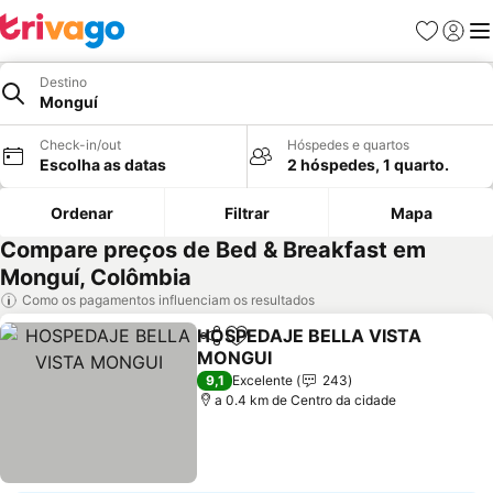
Favoritos
Iniciar
Me
Destino
Monguí
Check-in/out
Hóspedes e quartos
Escolha as datas
2 hóspedes, 1 quarto.
Ordenar
Filtrar
Mapa
Compare preços de Bed & Breakfast em
Monguí, Colômbia
Como os pagamentos influenciam os resultados
HOSPEDAJE BELLA VISTA
Partilhar
Adicionar aos favoritos
MONGUI
Ver preços
9,1
Excelente
243
a 0.4 km de Centro da cidade