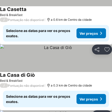
La Casetta
Bed & Breakfast
/
a 0.6 km de Centro da cidade
Pontuação não disponível
Selecione as datas para ver os preços
Ver preços
exatos.
Partilhar
Ad
La Casa di Giò
Bed & Breakfast
/
a 0.3 km de Centro da cidade
Pontuação não disponível
Selecione as datas para ver os preços
Ver preços
exatos.