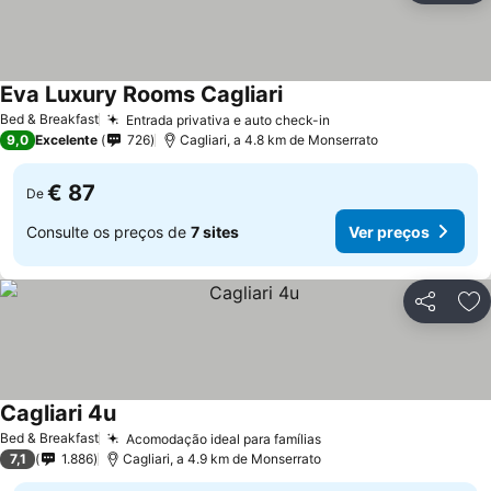
Eva Luxury Rooms Cagliari
Bed & Breakfast
Entrada privativa e auto check-in
9,0
Excelente
726
Cagliari, a 4.8 km de Monserrato
€ 87
De
Consulte os preços de
7 sites
Ver preços
Partilhar
Ad
Cagliari 4u
Bed & Breakfast
Acomodação ideal para famílias
7,1
1.886
Cagliari, a 4.9 km de Monserrato