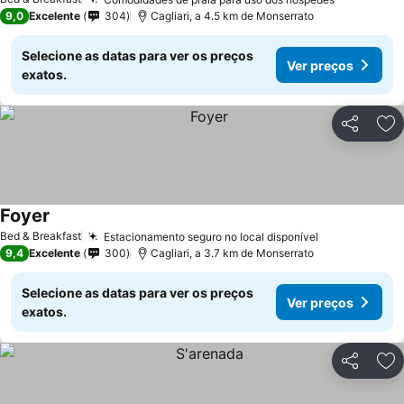
9,0
Excelente
304
Cagliari, a 4.5 km de Monserrato
Selecione as datas para ver os preços
Ver preços
exatos.
Partilhar
Ad
Foyer
Bed & Breakfast
Estacionamento seguro no local disponível
9,4
Excelente
300
Cagliari, a 3.7 km de Monserrato
Selecione as datas para ver os preços
Ver preços
exatos.
Partilhar
Ad