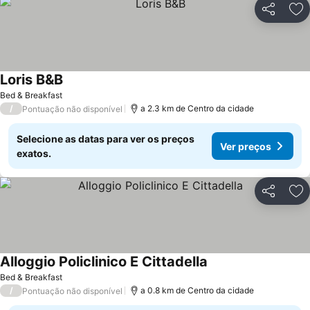
Partilhar
Ad
Loris B&B
Bed & Breakfast
/
a 2.3 km de Centro da cidade
Pontuação não disponível
Selecione as datas para ver os preços
Ver preços
exatos.
Partilhar
Ad
Alloggio Policlinico E Cittadella
Bed & Breakfast
/
a 0.8 km de Centro da cidade
Pontuação não disponível