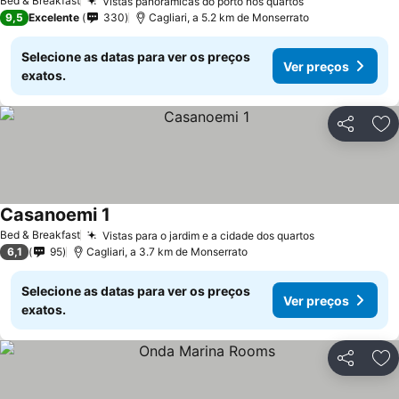
Bed & Breakfast
Vistas panorâmicas do porto nos quartos
9,5
Excelente
330
Cagliari, a 5.2 km de Monserrato
Selecione as datas para ver os preços
Ver preços
exatos.
Partilhar
Ad
Casanoemi 1
Bed & Breakfast
Vistas para o jardim e a cidade dos quartos
6,1
95
Cagliari, a 3.7 km de Monserrato
Selecione as datas para ver os preços
Ver preços
exatos.
Partilhar
Ad