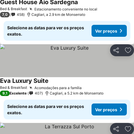
Guest House Aio Sardegna
Bed & Breakfast
Estacionamento conveniente no local
7,0
458
Cagliari, a 2.9 km de Monserrato
Selecione as datas para ver os preços
Ver preços
exatos.
Partilhar
Ad
Eva Luxury Suite
Bed & Breakfast
Acomodações para a família
9,1
Excelente
407
Cagliari, a 5.2 km de Monserrato
Selecione as datas para ver os preços
Ver preços
exatos.
Partilhar
Ad