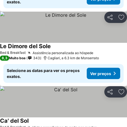
exatos.
Partilhar
Ad
Le Dimore del Sole
Bed & Breakfast
Assistência personalizada ao hóspede
8,3
Muito boa
343
Cagliari, a 6.3 km de Monserrato
Selecione as datas para ver os preços
Ver preços
exatos.
Partilhar
Ad
Ca' del Sol