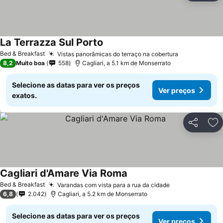
La Terrazza Sul Porto
Bed & Breakfast
Vistas panorâmicas do terraço na cobertura
8,2
Muito boa
558
Cagliari, a 5.1 km de Monserrato
Selecione as datas para ver os preços
Ver preços
exatos.
Partilhar
Ad
Cagliari d'Amare Via Roma
Bed & Breakfast
Varandas com vista para a rua da cidade
6,8
2.042
Cagliari, a 5.2 km de Monserrato
Selecione as datas para ver os preços
Ver preços