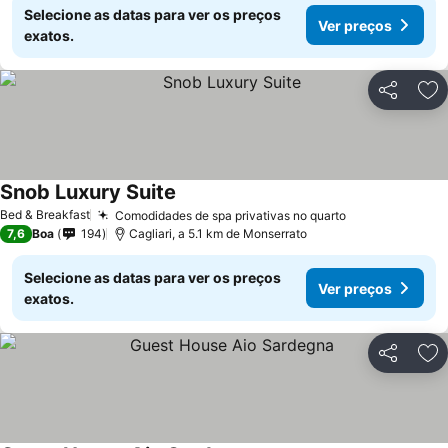
Selecione as datas para ver os preços
Ver preços
exatos.
Partilhar
Ad
Snob Luxury Suite
Bed & Breakfast
Comodidades de spa privativas no quarto
7,6
Boa
194
Cagliari, a 5.1 km de Monserrato
Selecione as datas para ver os preços
Ver preços
exatos.
Partilhar
Ad