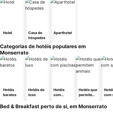
Hotel
Casa de
Aparthotel
hóspedes
Categorias de hotéis populares em
Monserrato
Hotéis
Hotéis de
Hotéis
Hotéis que
Hoté
baratos
luxo
com
permitem
com 
piscinas
animais
Bed & Breakfast perto de si, em Monserrato