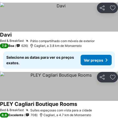
Partilhar
Ad
Davi
Bed & Breakfast
Pátio compartilhado com móveis de exterior
7,9
Boa
626
Cagliari, a 3.8 km de Monserrato
Selecione as datas para ver os preços
Ver preços
exatos.
Partilhar
Ad
PLEY Cagliari Boutique Rooms
Bed & Breakfast
Suítes espaçosas com vista para a cidade
8,6
Excelente
708
Cagliari, a 4.7 km de Monserrato