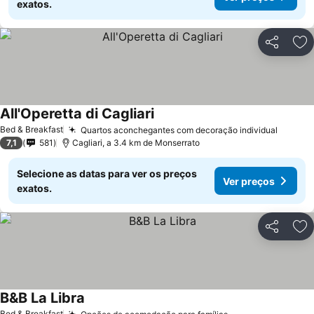
exatos.
Partilhar
Ad
All'Operetta di Cagliari
Bed & Breakfast
Quartos aconchegantes com decoração individual
7,1
581
Cagliari, a 3.4 km de Monserrato
Selecione as datas para ver os preços
Ver preços
exatos.
Partilhar
Ad
B&B La Libra
Bed & Breakfast