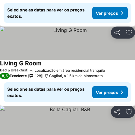
Selecione as datas para ver os preços
Ver preços
exatos.
Partilhar
Ad
Living G Room
Bed & Breakfast
Localização em área residencial tranquila
8,5
Excelente
128
Cagliari, a 1.5 km de Monserrato
Selecione as datas para ver os preços
Ver preços
exatos.
Partilhar
Ad