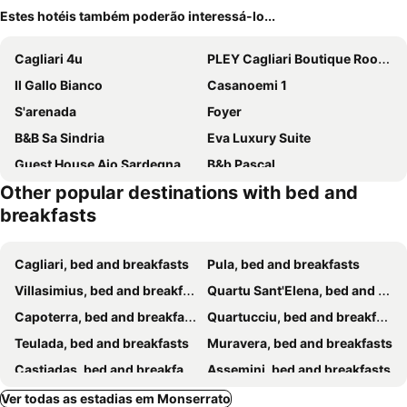
Estes hotéis também poderão interessá-lo...
Cagliari 4u
PLEY Cagliari Boutique Rooms
Il Gallo Bianco
Casanoemi 1
S'arenada
Foyer
B&B Sa Sindria
Eva Luxury Suite
Guest House Aio Sardegna
B&b Pascal
Other popular destinations with bed and
Corte Cristina
La Terrazza Sul Porto
breakfasts
Eva Luxury Rooms Cagliari
Kaliè Rooms Guest House
Villino Vanzetti 1930
All'Operetta di Cagliari
Cagliari, bed and breakfasts
Pula, bed and breakfasts
Gentarrubia
Villa Rosanna
Villasimius, bed and breakfasts
Quartu Sant'Elena, bed and breakfasts
B&B Stentadì
La Casa di Adele Cagliari B&B
Capoterra, bed and breakfasts
Quartucciu, bed and breakfasts
Miky M House
Residenze al Castello
Teulada, bed and breakfasts
Muravera, bed and breakfasts
L'Antica Torre Caralis Holiday
Jacaranda
Castiadas, bed and breakfasts
Assemini, bed and breakfasts
Chafbius
Oasi Ottocento
Sestu, bed and breakfasts
Marina di Capitana, bed and breakfasts
Ver todas as estadias em Monserrato
B&B Natù
Sa Domu Cheta