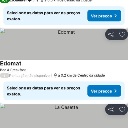
9,3
Excelente
71
a 0.3 km de Centro da cidade
Selecione as datas para ver os preços
Ver preços
exatos.
Partilhar
Ad
Edomat
Bed & Breakfast
/
a 0.2 km de Centro da cidade
Pontuação não disponível
Selecione as datas para ver os preços
Ver preços
exatos.
Partilhar
Ad