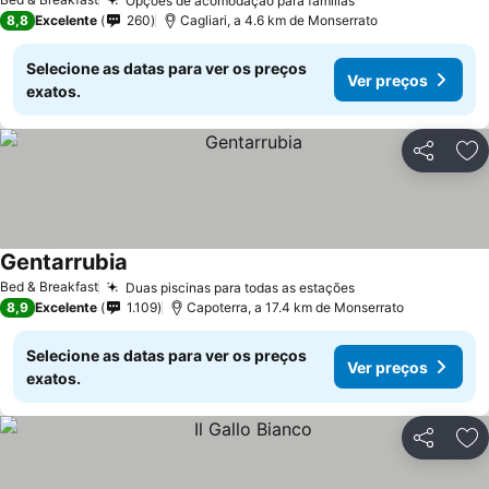
Opções de acomodação para famílias
8,8
Excelente
260
Cagliari, a 4.6 km de Monserrato
Selecione as datas para ver os preços
Ver preços
exatos.
Partilhar
Ad
Gentarrubia
Bed & Breakfast
Duas piscinas para todas as estações
8,9
Excelente
1.109
Capoterra, a 17.4 km de Monserrato
Selecione as datas para ver os preços
Ver preços
exatos.
Partilhar
Ad