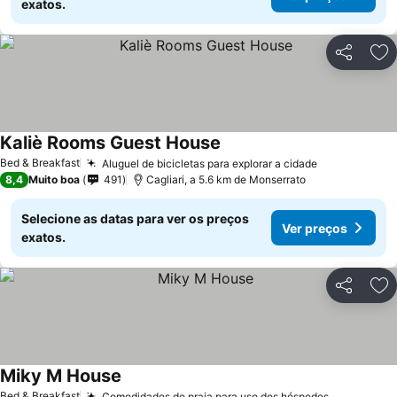
exatos.
Partilhar
Ad
Kaliè Rooms Guest House
Bed & Breakfast
Aluguel de bicicletas para explorar a cidade
8,4
Muito boa
491
Cagliari, a 5.6 km de Monserrato
Selecione as datas para ver os preços
Ver preços
exatos.
Partilhar
Ad
Miky M House
Bed & Breakfast
Comodidades de praia para uso dos hóspedes