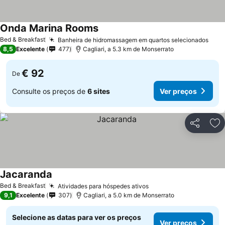
Onda Marina Rooms
Bed & Breakfast
Banheira de hidromassagem em quartos selecionados
8,5
Excelente
477
Cagliari, a 5.3 km de Monserrato
€ 92
De
Consulte os preços de
6 sites
Ver preços
Partilhar
Ad
Jacaranda
Bed & Breakfast
Atividades para hóspedes ativos
9,1
Excelente
307
Cagliari, a 5.0 km de Monserrato
Selecione as datas para ver os preços
Ver preços