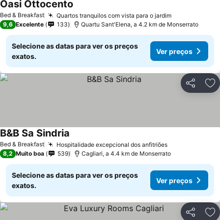
Oasi Ottocento
Bed & Breakfast
Quartos tranquilos com vista para o jardim
9,6
Excelente
133
Quartu Sant'Elena, a 4.2 km de Monserrato
Selecione as datas para ver os preços
Ver preços
exatos.
Partilhar
Ad
B&B Sa Sindria
Bed & Breakfast
Hospitalidade excepcional dos anfitriões
8,2
Muito boa
539
Cagliari, a 4.4 km de Monserrato
Selecione as datas para ver os preços
Ver preços
exatos.
Partilhar
Ad