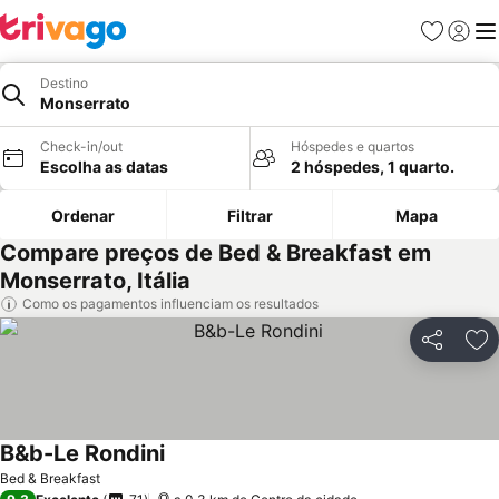
Favoritos
Iniciar
Me
Destino
Monserrato
Check-in/out
Hóspedes e quartos
Escolha as datas
2 hóspedes, 1 quarto.
Ordenar
Filtrar
Mapa
Compare preços de Bed & Breakfast em
Monserrato, Itália
Como os pagamentos influenciam os resultados
Partilhar
Ad
B&b-Le Rondini
Bed & Breakfast