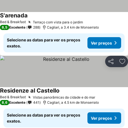
S'arenada
Bed & Breakfast
Terraço com vista para o jardim
8,5
Excelente
288
Cagliari, a 3.4 km de Monserrato
Selecione as datas para ver os preços
Ver preços
exatos.
Partilhar
Ad
Residenze al Castello
Bed & Breakfast
Vistas panorâmicas da cidade e do mar
8,6
Excelente
441
Cagliari, a 4.5 km de Monserrato
Selecione as datas para ver os preços
Ver preços
exatos.