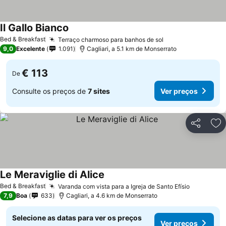
Il Gallo Bianco
Bed & Breakfast
Terraço charmoso para banhos de sol
9,0
Excelente
1.091
Cagliari, a 5.1 km de Monserrato
€ 113
De
Consulte os preços de
7 sites
Ver preços
Partilhar
Ad
Le Meraviglie di Alice
Bed & Breakfast
Varanda com vista para a Igreja de Santo Efísio
7,9
Boa
633
Cagliari, a 4.6 km de Monserrato
Selecione as datas para ver os preços
Ver preços