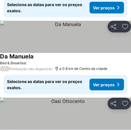
Selecione as datas para ver os preços
Ver preços
exatos.
Partilhar
Ad
Da Manuela
Bed & Breakfast
/
a 0.8 km de Centro da cidade
Pontuação não disponível
Selecione as datas para ver os preços
Ver preços
exatos.
Partilhar
Ad