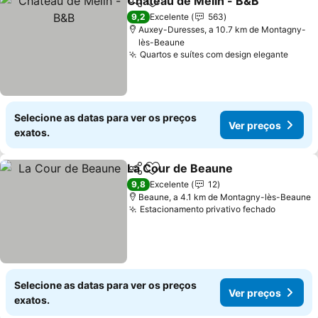
Château de Melin - B&B
Partilhar
Adicionar aos favoritos
Ve
9,2
Excelente
563
Auxey-Duresses, a 10.7 km de Montagny-
lès-Beaune
Quartos e suítes com design elegante
Ver p
Selecione as datas para ver os preços
Ver preços
exatos.
La Cour de Beaune
Partilhar
Adicionar aos favoritos
Ver pr
9,8
Excelente
12
Beaune, a 4.1 km de Montagny-lès-Beaune
Estacionamento privativo fechado
Ver pre
Selecione as datas para ver os preços
Ver preços
exatos.