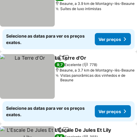
Beaune, a 3.9 km de Montagny-lès-Beaune
Suítes de luxo intimistas
Ver preços
Selecione as datas para ver os preços
Ver preços
exatos.
La Terre d'Or
Partilhar
Adicionar aos favoritos
Ver preços
9,7
Excelente
778
Beaune, a 3.7 km de Montagny-lès-Beaune
Vistas panorâmicas dos vinhedos e de
Beaune
Selecione as datas para ver os preços
Ver preços
exatos.
L'Escale De Jules Et Lily
Partilhar
Adicionar aos favoritos
Ve
9,5
Excelente
393