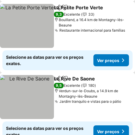
La Petite Porte Verte
Partilhar
Adicionar aos favoritos
Ver p
9,3
Excelente
33
Bouilland, a 16.4 km de Montagny-lès-
Beaune
Restaurante internacional para famílias
Ver 
Selecione as datas para ver os preços
Ver preços
exatos.
Le Rive De Saone
Partilhar
Adicionar aos favoritos
Ver preç
9,5
Excelente
180
Verdun-sur-le-Doubs, a 14.9 km de
Montagny-lès-Beaune
Jardim tranquilo e vistas para o pátio
Ver p
Selecione as datas para ver os preços
Ver preços
exatos.