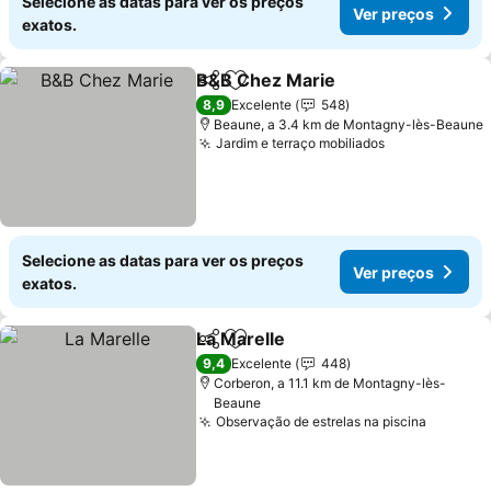
Selecione as datas para ver os preços
Ver preços
exatos.
B&B Chez Marie
Partilhar
Adicionar aos favoritos
Ver preço
8,9
Excelente
548
Beaune, a 3.4 km de Montagny-lès-Beaune
Jardim e terraço mobiliados
Ver preços
Selecione as datas para ver os preços
Ver preços
exatos.
La Marelle
Partilhar
Adicionar aos favoritos
Ver preços
9,4
Excelente
448
Corberon, a 11.1 km de Montagny-lès-
Beaune
Observação de estrelas na piscina
Ver pre