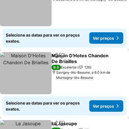
Selecione as datas para ver os preços
Ver preços
exatos.
Maison D'Hotes Chandon
Partilhar
Adicionar aos favoritos
De Briailles
Ver preços
9,5
Excelente
126
Savigny-lès-Beaune, a 8.0 km de
Montagny-lès-Beaune
Selecione as datas para ver os preços
Ver preços
exatos.
La Jasoupe
Partilhar
Adicionar aos favoritos
Ver preços