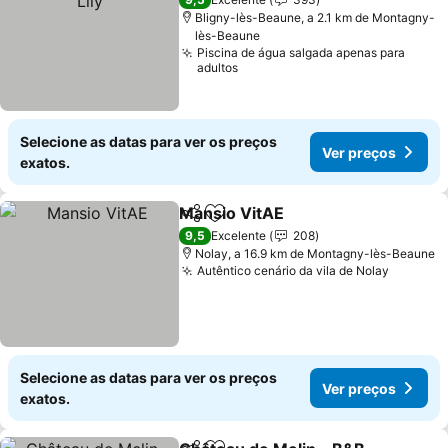
Bligny-lès-Beaune, a 2.1 km de Montagny-
lès-Beaune
Piscina de água salgada apenas para
adultos
Selecione as datas para ver os preços
Ver preços
exatos.
Mansio VitAE
Partilhar
Adicionar aos favoritos
Ver preços
9,5
Excelente
208
Nolay, a 16.9 km de Montagny-lès-Beaune
Autêntico cenário da vila de Nolay
Ver pre
Selecione as datas para ver os preços
Ver preços
exatos.