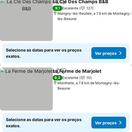
La Clé Des Champs B&B
Partilhar
Adicionar aos favoritos
Ve
9,1
Excelente
127
Marigny-lès-Reullée, a 7.6 km de Montagny-
lès-Beaune
Selecione as datas para ver os preços
Ver preços
exatos.
La Ferme de Marjolet
Partilhar
Adicionar aos favoritos
Ver 
9,2
Excelente
10
Monthelie, a 7.8 km de Montagny-lès-
Beaune
Selecione as datas para ver os preços
Ver preços
exatos.