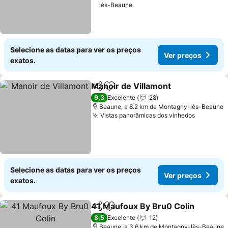
lès-Beaune
Selecione as datas para ver os preços
Ver preços
exatos.
Manoir de Villamont
Partilhar
Adicionar aos favoritos
Ver p
9,3
Excelente
28
Beaune, a 8.2 km de Montagny-lès-Beaune
Vistas panorâmicas dos vinhedos
Ver preç
Selecione as datas para ver os preços
Ver preços
exatos.
41 Maufoux By Bru0 Colin
Partilhar
Adicionar aos favoritos
8,5
Excelente
12
Beaune, a 3.6 km de Montagny-lès-Beaune