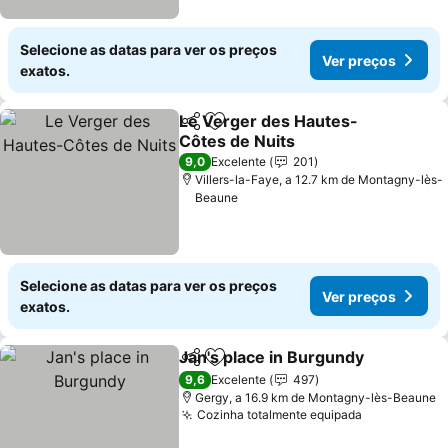
Selecione as datas para ver os preços
Ver preços
exatos.
Le Verger des Hautes-
Partilhar
Adicionar aos favoritos
Côtes de Nuits
Ver preços
9,0
Excelente
201
Villers-la-Faye, a 12.7 km de Montagny-lès-
Beaune
Selecione as datas para ver os preços
Ver preços
exatos.
Jan's place in Burgundy
Partilhar
Adicionar aos favoritos
Ve
9,6
Excelente
497
Gergy, a 16.9 km de Montagny-lès-Beaune
Cozinha totalmente equipada
Ver preços