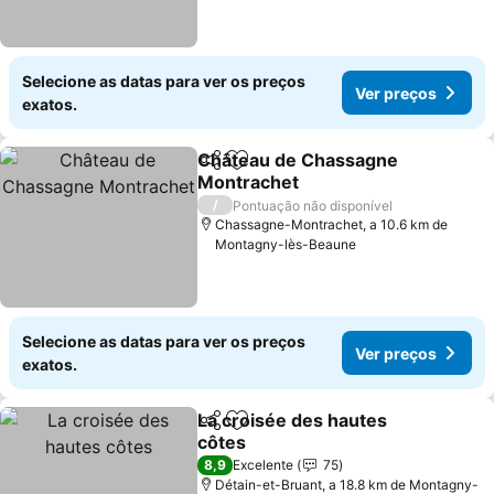
Selecione as datas para ver os preços
Ver preços
exatos.
Château de Chassagne
Partilhar
Adicionar aos favoritos
Montrachet
Ver preços
/
Pontuação não disponível
Chassagne-Montrachet, a 10.6 km de
Montagny-lès-Beaune
Selecione as datas para ver os preços
Ver preços
exatos.
La croisée des hautes
Partilhar
Adicionar aos favoritos
côtes
Ver preços
8,9
Excelente
75
Détain-et-Bruant, a 18.8 km de Montagny-