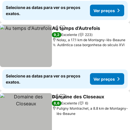
Selecione as datas para ver os preços
Ver preços
exatos.
Au temps d'Autrefois
Partilhar
Adicionar aos favoritos
Ver 
9,2
Excelente
223
Nolay, a 17.1 km de Montagny-lès-Beaune
Autêntica casa borgonhesa do século XVI
Ve
Selecione as datas para ver os preços
Ver preços
exatos.
Domaine des Closeaux
Partilhar
Adicionar aos favoritos
Ver
8,6
Excelente
6
Puligny Montrachet, a 8.8 km de Montagny-
lès-Beaune