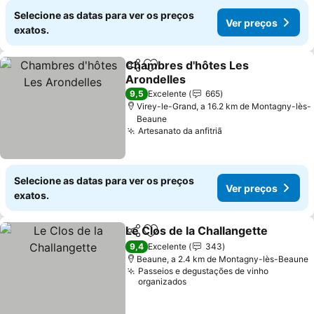
Selecione as datas para ver os preços
Ver preços
exatos.
Chambres d'hôtes Les
Partilhar
Adicionar aos favoritos
Arondelles
Ver preços
9,5
Excelente
665
Virey-le-Grand, a 16.2 km de Montagny-lès-
Beaune
Artesanato da anfitriã
Ver preços
Selecione as datas para ver os preços
Ver preços
exatos.
Le Clos de la Challangette
Partilhar
Adicionar aos favoritos
9,4
Excelente
343
Beaune, a 2.4 km de Montagny-lès-Beaune
Passeios e degustações de vinho
organizados