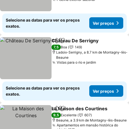
Ver preços
Selecione as datas para ver os preços
Ver preços
exatos.
Château De Serrigny
Partilhar
Adicionar aos favoritos
Ver p
7,5
Boa
149
Ladoix-Serrigny, a 8.7 km de Montagny-lès-
Beaune
Vistas para o rio e jardim
Ver preços
Selecione as datas para ver os preços
Ver preços
exatos.
La Maison des Courtines
Partilhar
Adicionar aos favoritos
V
9,5
Excelente
607
Beaune, a 3.9 km de Montagny-lès-Beaune
Apartamentos em mansão histórica do