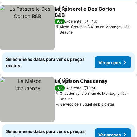
La Passerelle Des Corton
Partilhar
Adicionar aos favoritos
B&B
Ver preços
9,8
Excelente
146
Aloxe-Corton, a 8.4 km de Montagny-lès-
Beaune
Selecione as datas para ver os preços
Ver preços
exatos.
La Maison Chaudenay
Partilhar
Adicionar aos favoritos
Ver 
9,3
Excelente
161
Chaudenay, a 9.3 km de Montagny-lès-
Beaune
Serviço de aluguel de bicicletas
Ver preço
Selecione as datas para ver os preços
Ver preços