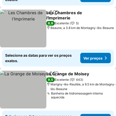
Les Chambres de
Partilhar
Adicionar aos favoritos
l'Imprimerie
Ver preços
8,9
Excelente
5
Beaune, a 3.8 km de Montagny-lès-Beaune
Selecione as datas para ver os preços
Ver preços
exatos.
La Grange de Moisey
Partilhar
Adicionar aos favoritos
Ver 
9,5
Excelente
443
Marigny-lès-Reullée, a 9.5 km de Montagny-
lès-Beaune
Banheira de hidromassagem interna
aquecida