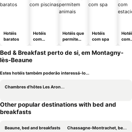
Hotéis
Hotéis
Hotéis que
Hotéis
Hoté
baratos
com
permitem
com spa
com
piscinas
animais
esta
ment
Bed & Breakfast perto de si, em Montagny-
lès-Beaune
Estes hotéis também poderão interessá-lo...
Chambres d'hôtes Les Arondelles
Other popular destinations with bed and
breakfasts
Beaune, bed and breakfasts
Chassagne-Montrachet, bed and breakfasts