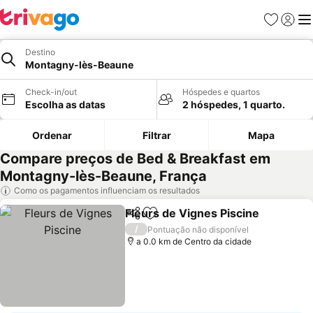
Favoritos
Iniciar
Me
Destino
Montagny-lès-Beaune
Check-in/out
Hóspedes e quartos
Escolha as datas
2 hóspedes, 1 quarto.
Ordenar
Filtrar
Mapa
Compare preços de Bed & Breakfast em
Montagny-lès-Beaune, França
Como os pagamentos influenciam os resultados
Fleurs de Vignes Piscine
Partilhar
Adicionar aos favoritos
V
/
Pontuação não disponível
a 0.0 km de Centro da cidade