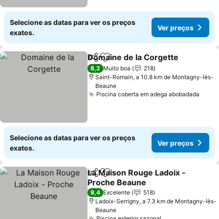
Selecione as datas para ver os preços
Ver preços
exatos.
Domaine de la Corgette
Partilhar
Adicionar aos favoritos
Ve
8,2
Muito boa
218
Saint-Romain, a 10.8 km de Montagny-lès-
Beaune
Piscina coberta em adega abobadada
Ver 
Selecione as datas para ver os preços
Ver preços
exatos.
La Maison Rouge Ladoix -
Partilhar
Adicionar aos favoritos
Proche Beaune
Ver preços
9,4
Excelente
518
Ladoix-Serrigny, a 7.3 km de Montagny-lès-
Beaune
Piscina exterior sazonal