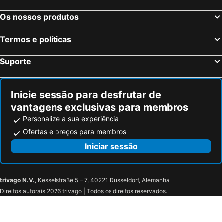
Corberon, bed and breakfasts
Saint-Forgeot, bed and breakfasts
Chenôve, bed and breakfasts
Longwy-sur-le-Doubs, bed and breakfasts
Os nossos produtos
Gevrey-Chambertin, bed and breakfasts
Gilly-lès-Cîteaux, bed and breakfasts
Termos e políticas
Barizey, bed and breakfasts
Auxonne, bed and breakfasts
Meursault, bed and breakfasts
Bligny-lès-Beaune, bed and breakfasts
Suporte
Champagny-sous-Uxelles, bed and breakfasts
Gergy, bed and breakfasts
Inicie sessão para desfrutar de
vantagens exclusivas para membros
Personalize a sua experiência
Ofertas e preços para membros
Iniciar sessão
trivago N.V.
, Kesselstraße 5 – 7, 40221 Düsseldorf, Alemanha
Direitos autorais 2026 trivago | Todos os direitos reservados.