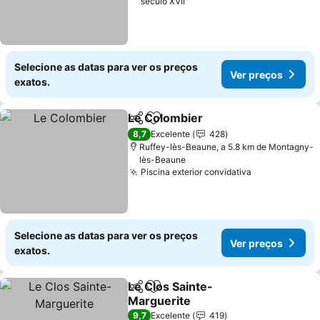
século XVII
Selecione as datas para ver os preços
Ver preços
exatos.
Le Colombier
Partilhar
Adicionar aos favoritos
Ver preços
8,7
Excelente
428
Ruffey-lès-Beaune, a 5.8 km de Montagny-
lès-Beaune
Piscina exterior convidativa
Ver preços
Selecione as datas para ver os preços
Ver preços
exatos.
Le Clos Sainte-
Partilhar
Adicionar aos favoritos
Marguerite
Ver preços
9,7
Excelente
419