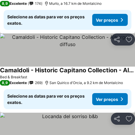
8,9
Excelente
174
Murlo, a 16.7 km de Montalcino
Selecione as datas para ver os preços
Ver preços
exatos.
Partilhar
Ad
Camaldoli - Historic Capitano Collection - Albergo diffuso
Ver preços
Bed & Breakfast
8,9
Excelente
269
San Quirico d'Orcia, a 9.2 km de Montalcino
Selecione as datas para ver os preços
Ver preços
exatos.
Partilhar
Ad