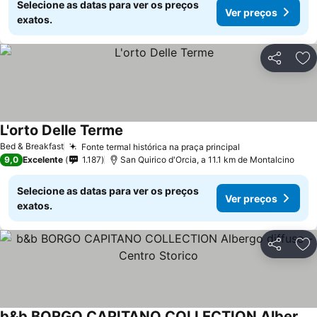
Selecione as datas para ver os preços
Ver preços
exatos.
Partilhar
Ad
L'orto Delle Terme
Ver preços
Bed & Breakfast
Fonte termal histórica na praça principal
Ver preços
9,0
Excelente
1.187
San Quirico d'Orcia, a 11.1 km de Montalcino
Selecione as datas para ver os preços
Ver preços
exatos.
Partilhar
Ad
b&b BORGO CAPITANO COLLECTION Albergo diffuso - Centro Storico