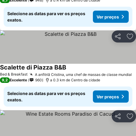
8,7
Excelente
948
a 0.4 km de Centro da cidade
Selecione as datas para ver os preços
Ver preços
exatos.
Partilhar
Ad
Scalette di Piazza B&B
Ver preços
Bed & Breakfast
A anfitriã Cristina, uma chef de massas de classe mundial
V
9,2
Excelente
960
a 0.3 km de Centro da cidade
Selecione as datas para ver os preços
Ver preços
exatos.
Partilhar
Ad