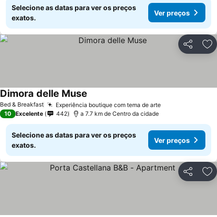
Selecione as datas para ver os preços
Ver preços
exatos.
Partilhar
Ad
Dimora delle Muse
Ver preços
Bed & Breakfast
Experiência boutique com tema de arte
Ver preços
10
Excelente
442
a 7.7 km de Centro da cidade
Selecione as datas para ver os preços
Ver preços
exatos.
Partilhar
Ad