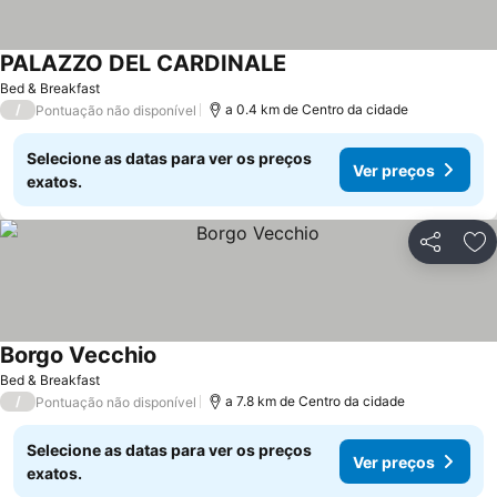
PALAZZO DEL CARDINALE
Ver preços
Bed & Breakfast
/
a 0.4 km de Centro da cidade
Pontuação não disponível
Selecione as datas para ver os preços
Ver preços
exatos.
Partilhar
Ad
Borgo Vecchio
Ver preços
Bed & Breakfast
/
a 7.8 km de Centro da cidade
Pontuação não disponível
Selecione as datas para ver os preços
Ver preços
exatos.