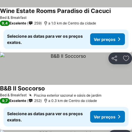
Wine Estate Rooms Paradiso di Cacuci
Ver preç
Bed & Breakfast
9,4
Excelente
259
a 1.0 km de Centro da cidade
Selecione as datas para ver os preços
Ver preços
exatos.
Partilhar
Ad
B&B Il Soccorso
Ver preços
Bed & Breakfast
Piscina exterior sazonal e oásis de jardim
Ver preços
9,7
Excelente
252
a 0.3 km de Centro da cidade
Selecione as datas para ver os preços
Ver preços
exatos.