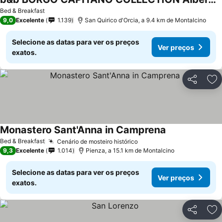
Ver preços
Bed & Breakfast
9,0
Excelente
1.139
San Quirico d'Orcia, a 9.4 km de Montalcino
Selecione as datas para ver os preços
Ver preços
exatos.
Partilhar
Ad
Monastero Sant'Anna in Camprena
Ver preços
Bed & Breakfast
Cenário de mosteiro histórico
Ver preços
9,3
Excelente
1.014
Pienza, a 15.1 km de Montalcino
Selecione as datas para ver os preços
Ver preços
exatos.
Partilhar
Ad