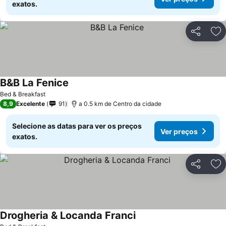
exatos.
Partilhar
Ad
B&B La Fenice
Ver preços
Bed & Breakfast
8,9
Excelente
91
a 0.5 km de Centro da cidade
Selecione as datas para ver os preços
Ver preços
exatos.
Partilhar
Ad
Drogheria & Locanda Franci
Ver preços