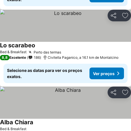
Partilhar
Ad
Lo scarabeo
Ver preços
Bed & Breakfast
Perto das termas
Ver preços
8,8
Excelente
186
Civitella Paganico, a 16.1 km de Montalcino
Selecione as datas para ver os preços
Ver preços
exatos.
Partilhar
Ad
Alba Chiara
Ver preços
Bed & Breakfast