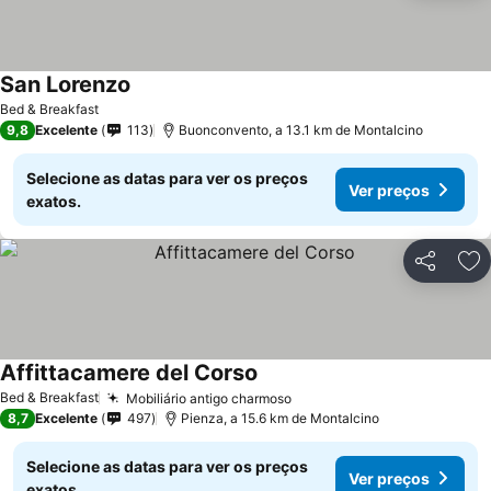
San Lorenzo
Ver preços
Bed & Breakfast
9,8
Excelente
113
Buonconvento, a 13.1 km de Montalcino
Selecione as datas para ver os preços
Ver preços
exatos.
Partilhar
Ad
Affittacamere del Corso
Ver preços
Bed & Breakfast
Mobiliário antigo charmoso
Ver preços
8,7
Excelente
497
Pienza, a 15.6 km de Montalcino
Selecione as datas para ver os preços
Ver preços
exatos.