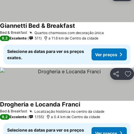
Giannetti Bed & Breakfast
Ver preços
Bed & Breakfast
Quartos charmosos com decoração única
Ver preços
9,2
Excelente
511
a 11.6 km de Centro da cidade
Selecione as datas para ver os preços
Ver preços
exatos.
Partilhar
Ad
Drogheria e Locanda Franci
Ver preços
Bed & Breakfast
Localização histórica no centro da cidade
Ver preços
9,2
Excelente
1.155
a 0.4 km de Centro da cidade
Selecione as datas para ver os preços
Ver preços