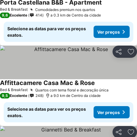
Porta Castellana B&B - Apartment
Ver preços
Bed & Breakfast
Comodidades premium nos quartos
Ver preços
9,6
Excelente
414
a 0.3 km de Centro da cidade
Selecione as datas para ver os preços
Ver preços
exatos.
Partilhar
Ad
Affittacamere Casa Mac & Rose
Ver preços
Bed & Breakfast
Quartos com tema floral e decoração única
Ver preços
9,5
Excelente
248
a 9.0 km de Centro da cidade
Selecione as datas para ver os preços
Ver preços
exatos.
Partilhar
Ad