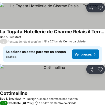
Partilhar
Ad
La Togata Hotellerie de Charme Relais il Terrazzo
Ver preços
Bed & Breakfast
/
a 7.7 km de Centro da cidade
Pontuação não disponível
Selecione as datas para ver os preços
Ver preços
exatos.
Partilhar
Ad
Cottimellino
Ver preços
Bed & Breakfast
Design rústico e charmoso nos quartos
Ver preços
8,7
Excelente
232
a 1.5 km de Centro da cidade