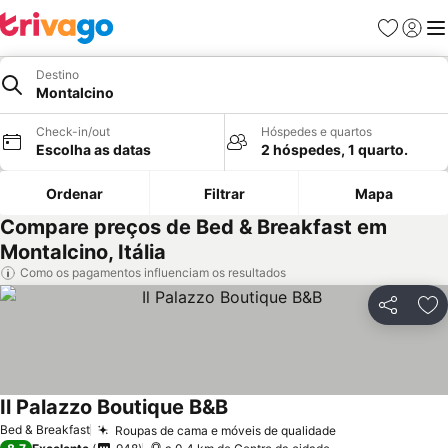
Favoritos
Iniciar
Me
Destino
Montalcino
Check-in/out
Hóspedes e quartos
Escolha as datas
2 hóspedes, 1 quarto.
Ordenar
Filtrar
Mapa
Compare preços de Bed & Breakfast em
Montalcino, Itália
Como os pagamentos influenciam os resultados
Partilhar
Ad
Il Palazzo Boutique B&B
Ver preços
Bed & Breakfast
Roupas de cama e móveis de qualidade
Ver preços