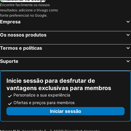
Encontre facilmente os nossos
Sarteano, bed and breakfasts
Castiglion Fiorentino, bed and breakfasts
resultados: adicione o trivago como
Abbadia San Salvatore, bed and breakfasts
Buonconvento, bed and breakfasts
fonte preferencial no Google.
Empresa
Foiano della Chiana, bed and breakfasts
Casole d'Elsa, bed and breakfasts
Lucignano, bed and breakfasts
Asciano, bed and breakfasts
Os nossos produtos
Sorano, bed and breakfasts
Montieri, bed and breakfasts
Termos e políticas
Bucine, bed and breakfasts
Gaiole in Chianti, bed and breakfasts
Acquapendente, bed and breakfasts
Pergine Valdarno, bed and breakfasts
Suporte
Civitella Paganico, bed and breakfasts
Seggiano, bed and breakfasts
Piancastagnaio, bed and breakfasts
Radda in Chianti, bed and breakfasts
Inicie sessão para desfrutar de
vantagens exclusivas para membros
Personalize a sua experiência
Ofertas e preços para membros
Iniciar sessão