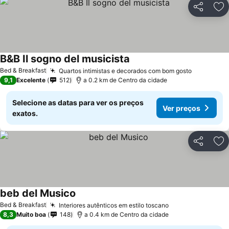
Partilhar
Ad
B&B Il sogno del musicista
Ver preços
Bed & Breakfast
Quartos intimistas e decorados com bom gosto
Ver preço
9,1
Excelente
512
a 0.2 km de Centro da cidade
Selecione as datas para ver os preços
Ver preços
exatos.
Partilhar
Ad
beb del Musico
Ver preços
Bed & Breakfast
Interiores autênticos em estilo toscano
Ver preços
8,3
Muito boa
148
a 0.4 km de Centro da cidade