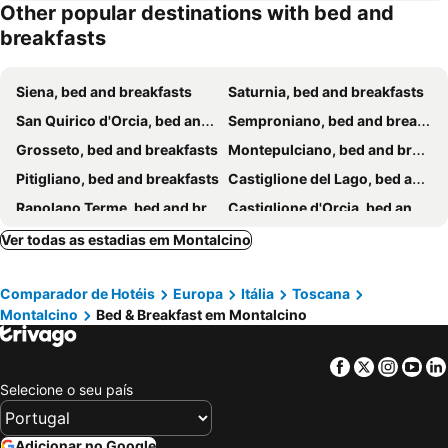
Other popular destinations with bed and
breakfasts
Siena, bed and breakfasts
Saturnia, bed and breakfasts
San Quirico d'Orcia, bed and breakfasts
Semproniano, bed and breakfasts
Grosseto, bed and breakfasts
Montepulciano, bed and breakfasts
Pitigliano, bed and breakfasts
Castiglione del Lago, bed and breakfasts
Rapolano Terme, bed and breakfasts
Castiglione d'Orcia, bed and breakfasts
Cortona, bed and breakfasts
Pienza, bed and breakfasts
Ver todas as estadias em Montalcino
Massa Marittima, bed and breakfasts
Santa Fiora, bed and breakfasts
Comparador de Hotéis
Europa
Itália
Toscana
Monte San Savino, bed and breakfasts
Città della Pieve, bed and breakfasts
Montalcino
Bed & Breakfast em Montalcino
Civitella in Val di Chiana, bed and breakfasts
Sinalunga, bed and breakfasts
Scansano, bed and breakfasts
Torrita di Siena, bed and breakfasts
Facebook
Twitter
Insta
Yo
Arcidosso, bed and breakfasts
Chiusi, bed and breakfasts
Selecione o seu país
San Casciano dei Bagni, bed and breakfasts
Castel del Piano, bed and breakfasts
Monteriggioni, bed and breakfasts
Castelnuovo Berardenga, bed and breakfasts
Adicionar no Google