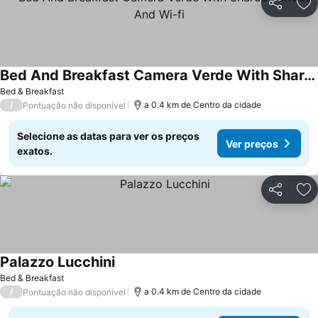
Partilhar
Ad
Bed And Breakfast Camera Verde With Shared Terrace And Wi-fi
Ver preços
Bed & Breakfast
/
a 0.4 km de Centro da cidade
Pontuação não disponível
Selecione as datas para ver os preços
Ver preços
exatos.
Partilhar
Ad
Palazzo Lucchini
Ver preços
Bed & Breakfast
/
a 0.4 km de Centro da cidade
Pontuação não disponível