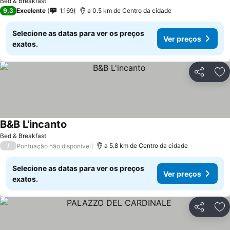
Bed & Breakfast
9,3
Excelente
1.169
a 0.5 km de Centro da cidade
Selecione as datas para ver os preços
Ver preços
exatos.
Partilhar
Ad
B&B L'incanto
Ver preços
Bed & Breakfast
/
a 5.8 km de Centro da cidade
Pontuação não disponível
Selecione as datas para ver os preços
Ver preços
exatos.
Partilhar
Ad