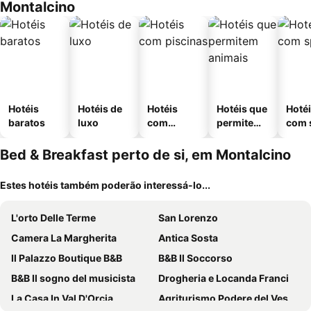
Montalcino
Hotéis
Hotéis de
Hotéis
Hotéis que
Hoté
baratos
luxo
com
permitem
com 
piscinas
animais
Bed & Breakfast perto de si, em Montalcino
Estes hotéis também poderão interessá-lo...
L'orto Delle Terme
San Lorenzo
Camera La Margherita
Antica Sosta
Il Palazzo Boutique B&B
B&B Il Soccorso
B&B Il sogno del musicista
Drogheria e Locanda Franci
La Casa In Val D'Orcia
Agriturismo Podere del Vescovo