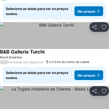
Selecione as datas para ver os preços
Ver preços
exatos.
Partilhar
Ad
B&B Galleria Turchi
Ver preços
Bed & Breakfast
/
a 0.5 km de Centro da cidade
Pontuação não disponível
Selecione as datas para ver os preços
Ver preços
exatos.
Partilhar
Ad