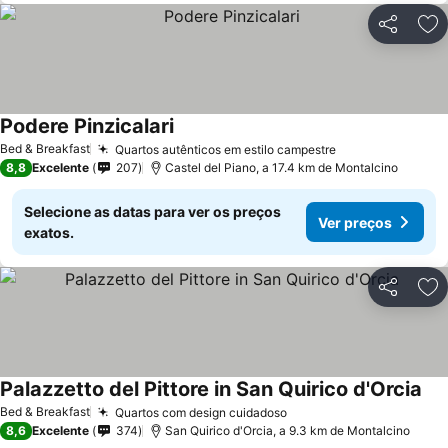
Partilhar
Ad
Podere Pinzicalari
Ver preços
Bed & Breakfast
Quartos autênticos em estilo campestre
Ver preços
8,8
Excelente
207
Castel del Piano, a 17.4 km de Montalcino
Selecione as datas para ver os preços
Ver preços
exatos.
Partilhar
Ad
Palazzetto del Pittore in San Quirico d'Orcia
Ver
Bed & Breakfast
Quartos com design cuidadoso
Ver preços
8,6
Excelente
374
San Quirico d'Orcia, a 9.3 km de Montalcino