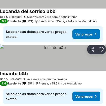
Locanda del sorriso b&b
Ver preços
Bed & Breakfast
Quartos com vista para o pátio interno
Ver preços
9,1
Excelente
221
San Quirico d'Orcia, a 9.4 km de Montalcino
Selecione as datas para ver os preços
Ver preços
exatos.
Partilhar
Ad
Incanto b&b
Ver preços
Bed & Breakfast
Acesso a uma piscina próxima
Ver preços
9,6
Excelente
557
Pienza, a 15.6 km de Montalcino
Selecione as datas para ver os preços
Ver preços
exatos.