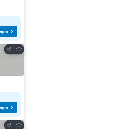
eços
Adicionar aos favoritos
Partilhar
eços
Adicionar aos favoritos
Partilhar