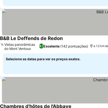
B&B Le Deffends de Redon
Vistas panorâmicas
Excelente
(142 pontuações)
9,1
a 1.2 km d
do Mont Ventoux
Selecione as datas para ver os preços exatos.
Chambres d'hôtes de l'Abbaye