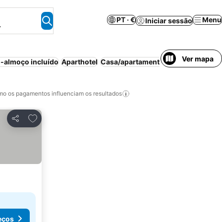
PT · €
Menu
Iniciar sessão
.
Ver mapa
-almoço incluído
Aparthotel
Casa/apartamento inteiro
Piscina i
o os pagamentos influenciam os resultados
Adicionar aos favoritos
Partilhar
eços