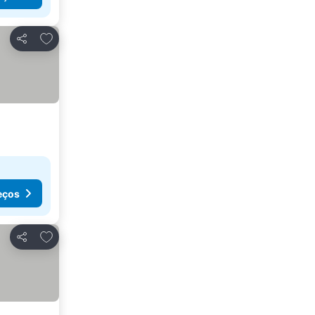
Adicionar aos favoritos
Partilhar
eços
Adicionar aos favoritos
Partilhar