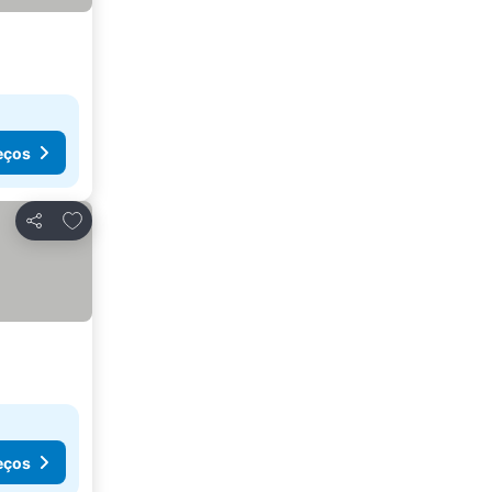
eços
Adicionar aos favoritos
Partilhar
eços