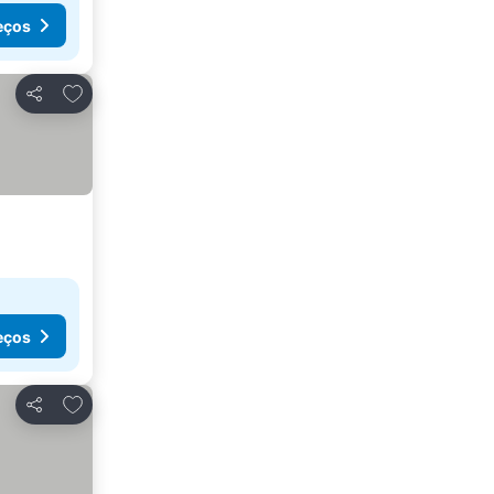
eços
Adicionar aos favoritos
Partilhar
eços
Adicionar aos favoritos
Partilhar