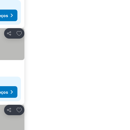
eços
Adicionar aos favoritos
Partilhar
eços
Adicionar aos favoritos
Partilhar