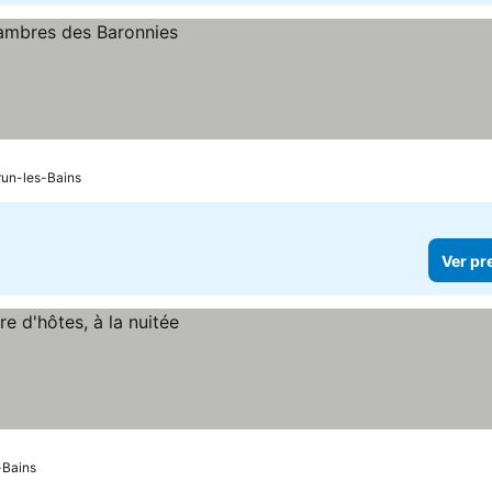
run-les-Bains
Ver pr
-Bains