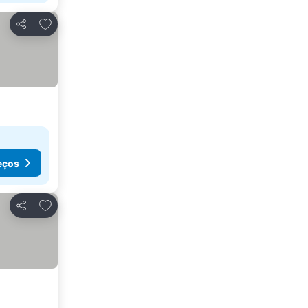
Adicionar aos favoritos
Partilhar
eços
Adicionar aos favoritos
Partilhar