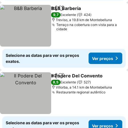
B&B Barberia
Partilhar
Adicionar aos favoritos
Ver preços
9,7
Excelente
424
Treviso, a 19.8 km de Montebelluna
Terraço na cobertura com vista para a
cidade
Selecione as datas para ver os preços
Ver preços
exatos.
Il Podere Del Convento
Partilhar
Adicionar aos favoritos
Ver
8,5
Excelente
527
Villorba, a 14.1 km de Montebelluna
Restaurante regional autêntico
Ver preço
Selecione as datas para ver os preços
Ver preços