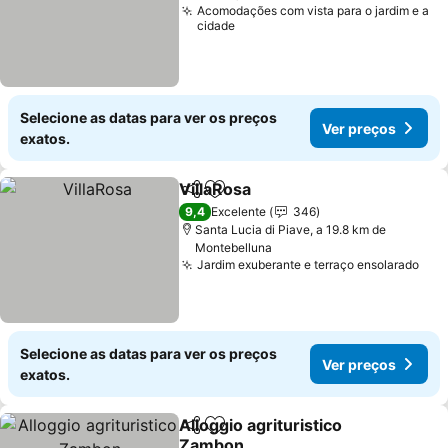
Acomodações com vista para o jardim e a
cidade
Selecione as datas para ver os preços
Ver preços
exatos.
VillaRosa
Partilhar
Adicionar aos favoritos
Ver preços
9,4
Excelente
346
Santa Lucia di Piave, a 19.8 km de
Montebelluna
Jardim exuberante e terraço ensolarado
Ver
Selecione as datas para ver os preços
Ver preços
exatos.
Alloggio agrituristico
Partilhar
Adicionar aos favoritos
Zambon