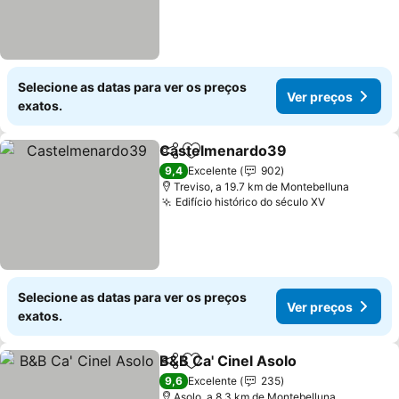
Selecione as datas para ver os preços
Ver preços
exatos.
Castelmenardo39
Partilhar
Adicionar aos favoritos
Ver pre
9,4
Excelente
902
Treviso, a 19.7 km de Montebelluna
Edifício histórico do século XV
Ver preços
Selecione as datas para ver os preços
Ver preços
exatos.
B&B Ca' Cinel Asolo
Partilhar
Adicionar aos favoritos
Ver pr
9,6
Excelente
235
Asolo, a 8.3 km de Montebelluna