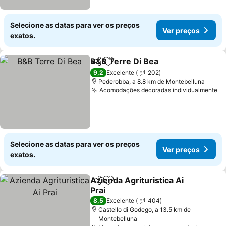
Selecione as datas para ver os preços
Ver preços
exatos.
B&B Terre Di Bea
Partilhar
Adicionar aos favoritos
Ver preç
9,2
Excelente
202
Pederobba, a 8.8 km de Montebelluna
Acomodações decoradas individualmente
Ve
Selecione as datas para ver os preços
Ver preços
exatos.
Azienda Agrituristica Ai
Partilhar
Adicionar aos favoritos
Prai
Ver preços
8,5
Excelente
404
Castello di Godego, a 13.5 km de
Montebelluna