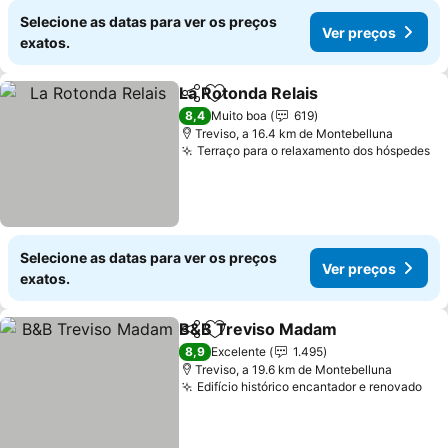
Selecione as datas para ver os preços
Ver preços
exatos.
La Rotonda Relais
Partilhar
Adicionar aos favoritos
Ver preç
8,4
Muito boa
619
Treviso, a 16.4 km de Montebelluna
Terraço para o relaxamento dos hóspedes
Ve
Selecione as datas para ver os preços
Ver preços
exatos.
B&B Treviso Madam
Partilhar
Adicionar aos favoritos
Ver p
8,9
Excelente
1.495
Treviso, a 19.6 km de Montebelluna
Edifício histórico encantador e renovado
Ver