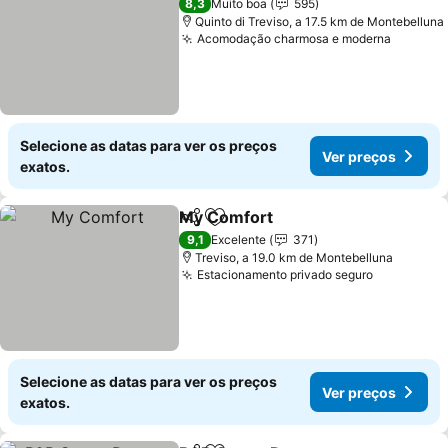
8,3
Muito boa
595
Quinto di Treviso, a 17.5 km de Montebelluna
Acomodação charmosa e moderna
Ver pre
Selecione as datas para ver os preços
Ver preços
exatos.
My Comfort
Partilhar
Adicionar aos favoritos
Ver preços
9,1
Excelente
371
Treviso, a 19.0 km de Montebelluna
Estacionamento privado seguro
Ver preço
Selecione as datas para ver os preços
Ver preços
exatos.