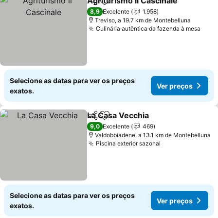
Agriturismo il Cascinale
Partilhar
Adicionar aos favoritos
Ve
8,9
Excelente
1.958
Treviso, a 19.7 km de Montebelluna
Culinária autêntica da fazenda à mesa
Ver 
Selecione as datas para ver os preços
Ver preços
exatos.
La Casa Vecchia
Partilhar
Adicionar aos favoritos
Ver preço
9,0
Excelente
469
Valdobbiadene, a 13.1 km de Montebelluna
Piscina exterior sazonal
Ver preços
Selecione as datas para ver os preços
Ver preços
exatos.