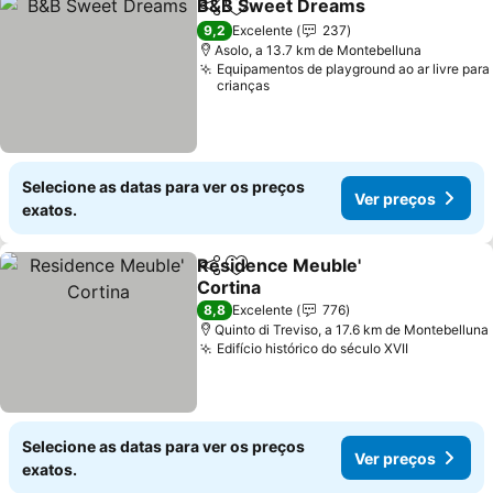
B&B Sweet Dreams
Partilhar
Adicionar aos favoritos
Ver pr
9,2
Excelente
237
Asolo, a 13.7 km de Montebelluna
Equipamentos de playground ao ar livre para
crianças
Selecione as datas para ver os preços
Ver preços
exatos.
Residence Meuble'
Partilhar
Adicionar aos favoritos
Cortina
Ver preços
8,8
Excelente
776
Quinto di Treviso, a 17.6 km de Montebelluna
Edifício histórico do século XVII
Ver preço
Selecione as datas para ver os preços
Ver preços
exatos.