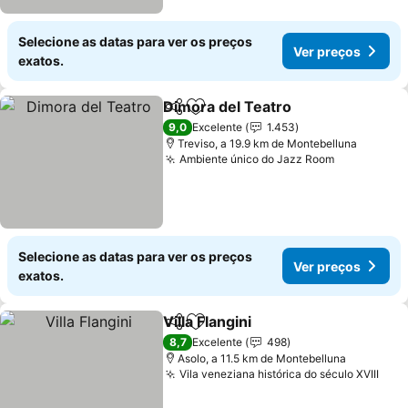
Selecione as datas para ver os preços
Ver preços
exatos.
Dimora del Teatro
Partilhar
Adicionar aos favoritos
Ver pre
9,0
Excelente
1.453
Treviso, a 19.9 km de Montebelluna
Ambiente único do Jazz Room
Ver preço
Selecione as datas para ver os preços
Ver preços
exatos.
Villa Flangini
Partilhar
Adicionar aos favoritos
Ver preços
8,7
Excelente
498
Asolo, a 11.5 km de Montebelluna
Vila veneziana histórica do século XVIII
Ver 