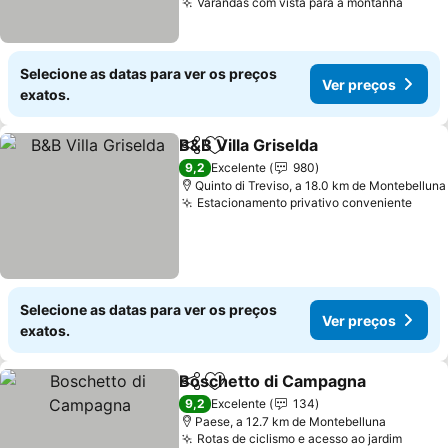
Varandas com vista para a montanha
Ver p
Selecione as datas para ver os preços
Ver preços
exatos.
B&B Villa Griselda
Partilhar
Adicionar aos favoritos
Ver preç
9,2
Excelente
980
Quinto di Treviso, a 18.0 km de Montebelluna
Estacionamento privativo conveniente
Ver 
Selecione as datas para ver os preços
Ver preços
exatos.
Boschetto di Campagna
Partilhar
Adicionar aos favoritos
Ve
9,2
Excelente
134
Paese, a 12.7 km de Montebelluna
Rotas de ciclismo e acesso ao jardim
Ver p