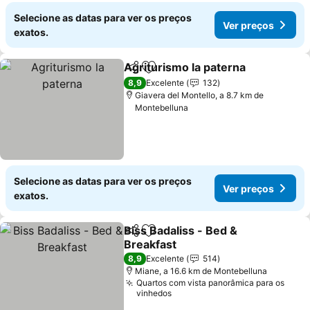
Selecione as datas para ver os preços
Ver preços
exatos.
Agriturismo la paterna
Partilhar
Adicionar aos favoritos
Ver
8,9
Excelente
132
Giavera del Montello, a 8.7 km de
Montebelluna
Selecione as datas para ver os preços
Ver preços
exatos.
Biss Badaliss - Bed &
Partilhar
Adicionar aos favoritos
Breakfast
Ver preços
8,9
Excelente
514
Miane, a 16.6 km de Montebelluna
Quartos com vista panorâmica para os
vinhedos