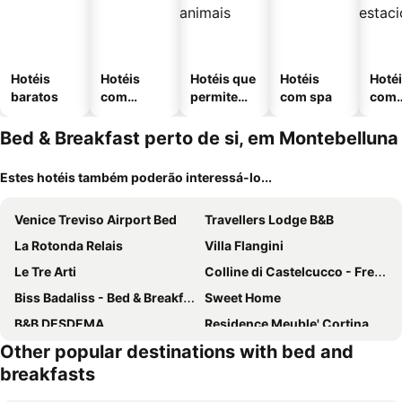
Hotéis
Hotéis
Hotéis que
Hotéis
Hoté
baratos
com
permitem
com spa
com
piscinas
animais
esta
ment
Bed & Breakfast perto de si, em Montebelluna
Estes hotéis também poderão interessá-lo...
Venice Treviso Airport Bed
Travellers Lodge B&B
La Rotonda Relais
Villa Flangini
Le Tre Arti
Colline di Castelcucco - Free Parking & Wi-Fi
Biss Badaliss - Bed & Breakfast
Sweet Home
B&B DESDEMA
Residence Meuble' Cortina
Other popular destinations with bed and
B&B Villa Griselda
B&B Relax
breakfasts
B&B Treviso Madam
Terzopiano
Dimora del Teatro