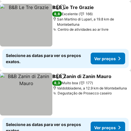
B&B Le Tre Grazie
Partilhar
Adicionar aos favoritos
Ver pre
8,8
Excelente
166
San Martino di Lupari, a 19.8 km de
Montebelluna
Centro de atividades ao ar livre
Ver preço
Selecione as datas para ver os preços
Ver preços
exatos.
B&B Zanin di Zanin Mauro
Partilhar
Adicionar aos favoritos
8,3
Muito boa
177
Valdobbiadene, a 12.9 km de Montebelluna
Degustação de Prosecco caseiro
Ver preç
Selecione as datas para ver os preços
Ver preços
exatos.