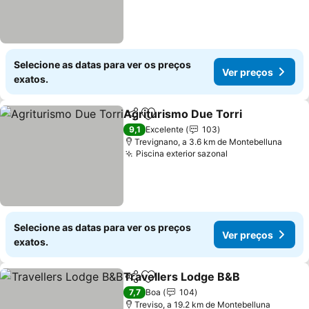
Selecione as datas para ver os preços
Ver preços
exatos.
Agriturismo Due Torri
Partilhar
Adicionar aos favoritos
Ver 
9,1
Excelente
103
Trevignano, a 3.6 km de Montebelluna
Piscina exterior sazonal
Ver preços
Selecione as datas para ver os preços
Ver preços
exatos.
Travellers Lodge B&B
Partilhar
Adicionar aos favoritos
Ver 
7,7
Boa
104
Treviso, a 19.2 km de Montebelluna