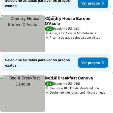
Selecione as datas para ver os preços
Ver preços
exatos.
Country House Barone
Partilhar
Adicionar aos favoritos
D'Asolo
Ver preços
9,2
Excelente
382
Asolo, a 12.7 km de Montebelluna
Piscina de água salgada com vistas
Ver pr
Selecione as datas para ver os preços
Ver preços
exatos.
Bed & Breakfast Canova
Partilhar
Adicionar aos favoritos
Ve
9,3
Excelente
715
Treviso, a 18.8 km de Montebelluna
Design de interiores romântico e chique
Ver