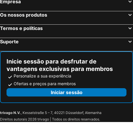
Empresa
Romano d'Ezzelino, bed and breakfasts
Mogliano Veneto, bed and breakfasts
Cittadella, bed and breakfasts
Castelfranco Veneto, bed and breakfasts
Os nossos produtos
San Martino di Lupari, bed and breakfasts
Vittorio Veneto, bed and breakfasts
Termos e políticas
Paese, bed and breakfasts
Motta di Livenza, bed and breakfasts
Piazzola sul Brenta, bed and breakfasts
Mirano, bed and breakfasts
Suporte
San Pietro di Feletto, bed and breakfasts
Lido di Venezia, bed and breakfasts
Mel, bed and breakfasts
Siror, bed and breakfasts
Inicie sessão para desfrutar de
vantagens exclusivas para membros
Personalize a sua experiência
Ofertas e preços para membros
Iniciar sessão
trivago N.V.
, Kesselstraße 5 – 7, 40221 Düsseldorf, Alemanha
Direitos autorais 2026 trivago | Todos os direitos reservados.