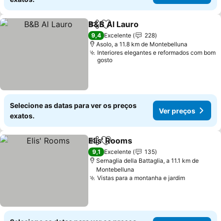
B&B Al Lauro
Partilhar
Adicionar aos favoritos
Ver preços
9,4
Excelente
228
Asolo, a 11.8 km de Montebelluna
Interiores elegantes e reformados com bom
gosto
Selecione as datas para ver os preços
Ver preços
exatos.
Elis' Rooms
Partilhar
Adicionar aos favoritos
Ver preços
9,1
Excelente
135
Sernaglia della Battaglia, a 11.1 km de
Montebelluna
Vistas para a montanha e jardim
Ver preço