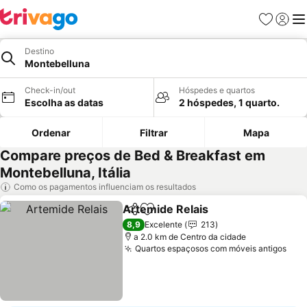
Favoritos
Iniciar
Me
Destino
Montebelluna
Check-in/out
Hóspedes e quartos
Escolha as datas
2 hóspedes, 1 quarto.
Ordenar
Filtrar
Mapa
Compare preços de Bed & Breakfast em
Montebelluna, Itália
Como os pagamentos influenciam os resultados
Artemide Relais
Partilhar
Adicionar aos favoritos
Ver preço
8,9
Excelente
213
a 2.0 km de Centro da cidade
Quartos espaçosos com móveis antigos
Ver