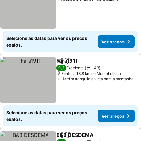
Selecione as datas para ver os preços
Ver preços
exatos.
Fara1911
Partilhar
Adicionar aos favoritos
Ver preços
9,2
Excelente
143
Fonte, a 13.8 km de Montebelluna
Jardim tranquilo e vista para a montanha
Ver
Selecione as datas para ver os preços
Ver preços
exatos.
B&B DESDEMA
Partilhar
Adicionar aos favoritos
Ver preços