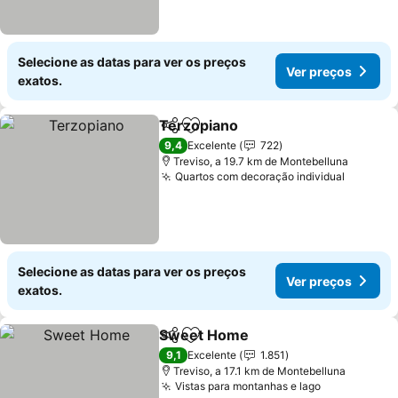
Selecione as datas para ver os preços
Ver preços
exatos.
Terzopiano
Partilhar
Adicionar aos favoritos
Ver preços
9,4
Excelente
722
Treviso, a 19.7 km de Montebelluna
Quartos com decoração individual
Ver pre
Selecione as datas para ver os preços
Ver preços
exatos.
Sweet Home
Partilhar
Adicionar aos favoritos
Ver preços
9,1
Excelente
1.851
Treviso, a 17.1 km de Montebelluna
Vistas para montanhas e lago
Ver preços