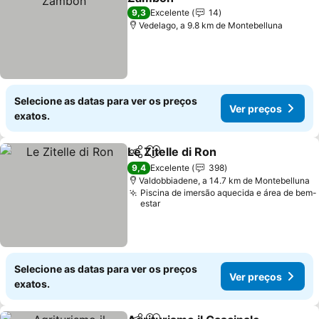
Ver preços
9,3
Excelente
14
Vedelago, a 9.8 km de Montebelluna
Selecione as datas para ver os preços
Ver preços
exatos.
Le Zitelle di Ron
Partilhar
Adicionar aos favoritos
Ver preço
9,4
Excelente
398
Valdobbiadene, a 14.7 km de Montebelluna
Piscina de imersão aquecida e área de bem-
estar
Selecione as datas para ver os preços
Ver preços
exatos.