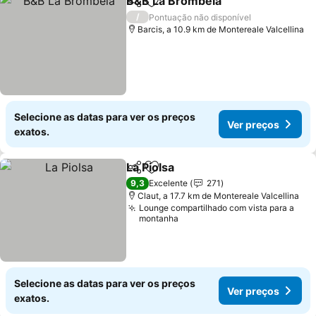
B&B La Brombela
Partilhar
Adicionar aos favoritos
/
Pontuação não disponível
Barcis, a 10.9 km de Montereale Valcellina
Selecione as datas para ver os preços
Ver preços
exatos.
La Piolsa
Partilhar
Adicionar aos favoritos
9,3
Excelente
271
Claut, a 17.7 km de Montereale Valcellina
Lounge compartilhado com vista para a
montanha
Selecione as datas para ver os preços
Ver preços
exatos.