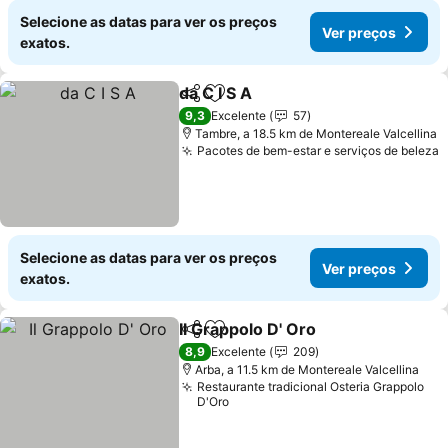
Selecione as datas para ver os preços
Ver preços
exatos.
da C I S A
Partilhar
Adicionar aos favoritos
9,3
Excelente
57
Tambre, a 18.5 km de Montereale Valcellina
Pacotes de bem-estar e serviços de beleza
Selecione as datas para ver os preços
Ver preços
exatos.
Il Grappolo D' Oro
Partilhar
Adicionar aos favoritos
8,9
Excelente
209
Arba, a 11.5 km de Montereale Valcellina
Restaurante tradicional Osteria Grappolo
D'Oro