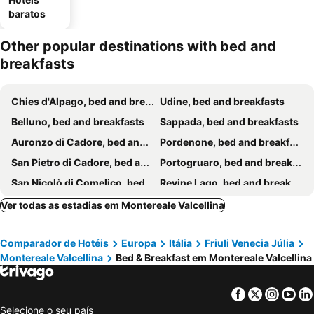
baratos
Other popular destinations with bed and
breakfasts
Chies d'Alpago, bed and breakfasts
Udine, bed and breakfasts
Belluno, bed and breakfasts
Sappada, bed and breakfasts
Auronzo di Cadore, bed and breakfasts
Pordenone, bed and breakfasts
San Pietro di Cadore, bed and breakfasts
Portogruaro, bed and breakfasts
San Nicolò di Comelico, bed and breakfasts
Revine Lago, bed and breakfasts
Tolmezzo, bed and breakfasts
Latisana, bed and breakfasts
Ver todas as estadias em Montereale Valcellina
Miane, bed and breakfasts
Verzegnis, bed and breakfasts
Comparador de Hotéis
Europa
Itália
Friuli Venecia Júlia
Sedico, bed and breakfasts
Fagagna, bed and breakfasts
Montereale Valcellina
Bed & Breakfast em Montereale Valcellina
Lozzo di Cadore, bed and breakfasts
Fossalta di Portogruaro, bed and breakfasts
Pieve di Cadore, bed and breakfasts
Santo Stefano di Cadore, bed and breakfasts
Facebook
Twitter
Insta
Yo
Puos d'Alpago, bed and breakfasts
Nimis, bed and breakfasts
Selecione o seu país