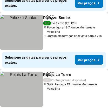
Selecione as datas para ver os preços
Ver preços
exatos.
Palazzo Scolari
Partilhar
Adicionar aos favoritos
9,5
Excelente
120
Polcenigo, a 18.7 km de Montereale
Valcellina
Jardim em terraços com vista para a vila
Selecione as datas para ver os preços
Ver preços
exatos.
Relais La Torre
Partilhar
Adicionar aos favoritos
/
Pontuação não disponível
Spilimbergo, a 19.1 km de Montereale
Valcellina