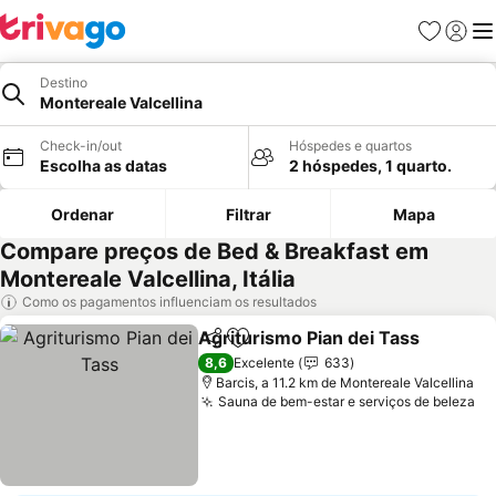
Favoritos
Iniciar
Me
Destino
Montereale Valcellina
Check-in/out
Hóspedes e quartos
Escolha as datas
2 hóspedes, 1 quarto.
Ordenar
Filtrar
Mapa
Compare preços de Bed & Breakfast em
Montereale Valcellina, Itália
Como os pagamentos influenciam os resultados
Agriturismo Pian dei Tass
Partilhar
Adicionar aos favoritos
8,6
Excelente
633
Barcis, a 11.2 km de Montereale Valcellina
Sauna de bem-estar e serviços de beleza