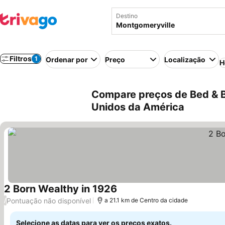
Destino
Filtros
1
Ordenar por
Preço
Localização
H
Compare preços de Bed & B
Unidos da América
2 Born Wealthy in 1926
Pontuação não disponível
/
a 21.1 km de Centro da cidade
Selecione as datas para ver os preços exatos.