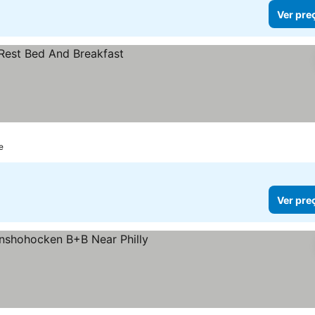
Ver pre
e
Ver pre