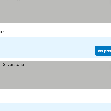
lle
Ver pre