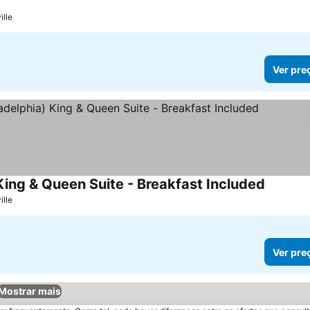
lle
Ver pre
ing & Queen Suite - Breakfast Included
lle
Ver pre
Mostrar mais