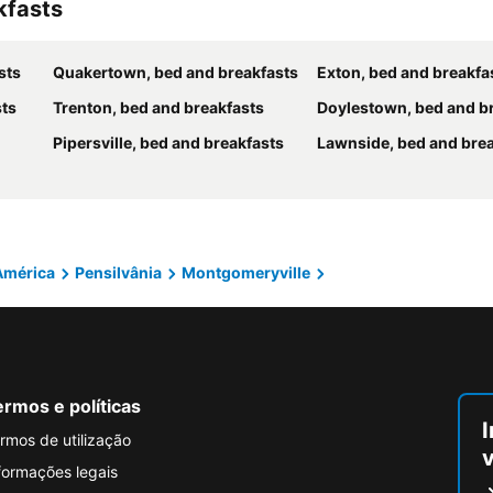
kfasts
sts
Quakertown, bed and breakfasts
Exton, bed and breakfa
sts
Trenton, bed and breakfasts
Doylestown, bed and b
Pipersville, bed and breakfasts
Lawnside, bed and bre
América
Pensilvânia
Montgomeryville
rmos e políticas
I
rmos de utilização
formações legais