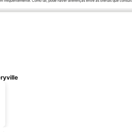
m frequentemente. Como tal, pode haver diferenças entre as ofertas que consult
yville