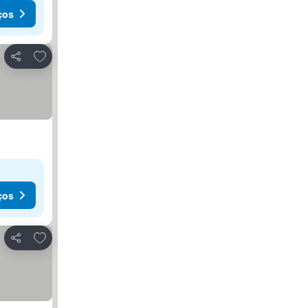
ços
Adicionar aos favoritos
Partilhar
ços
Adicionar aos favoritos
Partilhar