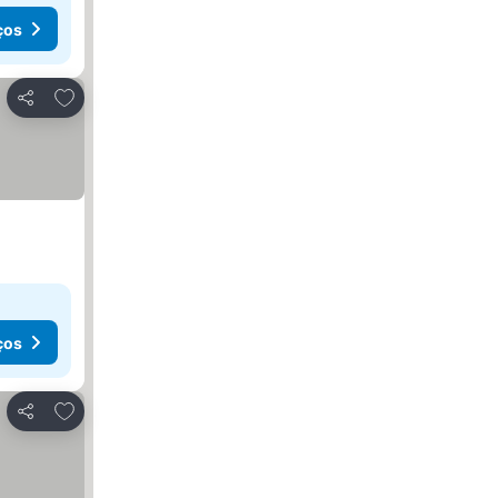
ços
Adicionar aos favoritos
Partilhar
ços
Adicionar aos favoritos
Partilhar