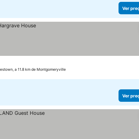
Ver pre
estown, a 11.8 km de Montgomeryville
Ver pre