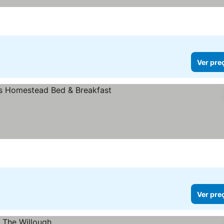
Ver pre
Ver pre