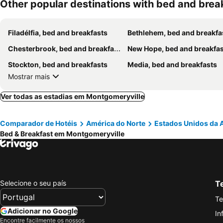
Other popular destinations with bed and brea
Filadélfia, bed and breakfasts
Bethlehem, bed and breakfa
Chesterbrook, bed and breakfasts
New Hope, bed and breakfa
Stockton, bed and breakfasts
Media, bed and breakfasts
Mostrar mais
Ver todas as estadias em Montgomeryville
Comparador de Hotéis
América do Norte
Estados Unidos da 
Bed & Breakfast em Montgomeryville
Selecione o seu país
Te
Te
Adicionar no Google
In
Encontre facilmente os nossos