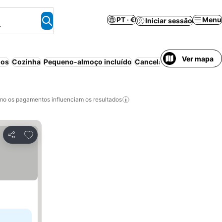
PT · €
Menu
Iniciar sessão
.
Ver mapa
dos
Cozinha
Pequeno-almoço incluído
Cancelamento gratuito
o os pagamentos influenciam os resultados
Adicionar aos favoritos
Partilhar