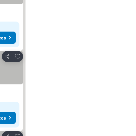
ços
Adicionar aos favoritos
Partilhar
ços
Adicionar aos favoritos