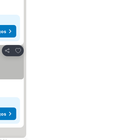
ços
Adicionar aos favoritos
Partilhar
ços