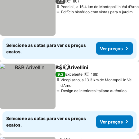
7,2
80
Peccioli, a 16.4 km de Montopoli in Val d'Arno
Edifício histórico com vistas para o jardim
Ve
Selecione as datas para ver os preços
Ver preços
exatos.
B&B Arivellini
Partilhar
Adicionar aos favoritos
Ver preços
9,2
Excelente
168
Vicopisano, a 13.3 km de Montopoli in Val
d'Arno
Design de interiores italiano autêntico
Ver 
Selecione as datas para ver os preços
Ver preços
exatos.