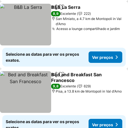
B&B La Serra
Partilhar
Adicionar aos favoritos
Ver preços
8,9
Excelente
222
San Miniato, a 4.7 km de Montopoli in Val
d'Arno
Acesso a lounge compartilhado e jardim
Ver
Selecione as datas para ver os preços
Ver preços
exatos.
Bed and Breakfast San
Partilhar
Adicionar aos favoritos
Francesco
Ver preços
9,8
Excelente
629
Pisa, a 13.8 km de Montopoli in Val d'Arno
Selecione as datas para ver os preços
Ver preços
exatos.