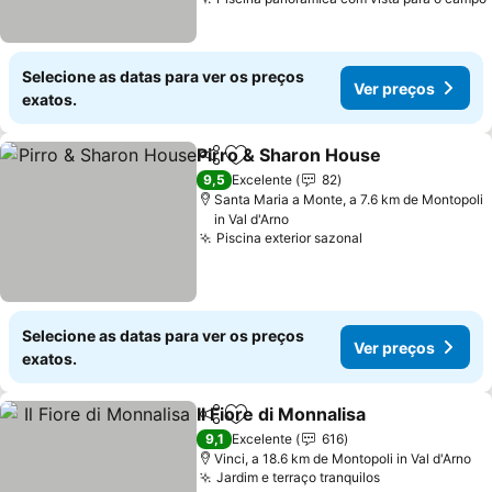
Selecione as datas para ver os preços
Ver preços
exatos.
Pirro & Sharon House
Partilhar
Adicionar aos favoritos
Ver 
9,5
Excelente
82
Santa Maria a Monte, a 7.6 km de Montopoli
in Val d'Arno
Piscina exterior sazonal
Ver preços
Selecione as datas para ver os preços
Ver preços
exatos.
Il Fiore di Monnalisa
Partilhar
Adicionar aos favoritos
Ver pr
9,1
Excelente
616
Vinci, a 18.6 km de Montopoli in Val d'Arno
Jardim e terraço tranquilos
Ver preços