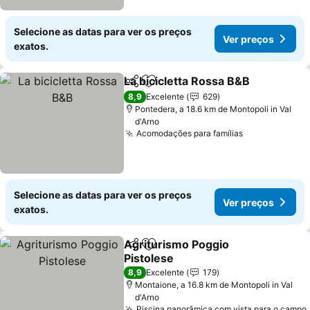
Selecione as datas para ver os preços
Ver preços
exatos.
La bicicletta Rossa B&B
Partilhar
Adicionar aos favoritos
Ve
8,9
Excelente
629
Pontedera, a 18.6 km de Montopoli in Val
d'Arno
Acomodações para famílias
Ver preços
Selecione as datas para ver os preços
Ver preços
exatos.
Agriturismo Poggio
Partilhar
Adicionar aos favoritos
Pistolese
Ver preços
8,9
Excelente
179
Montaione, a 16.8 km de Montopoli in Val
d'Arno
Piscina panorâmica com vista para o campo