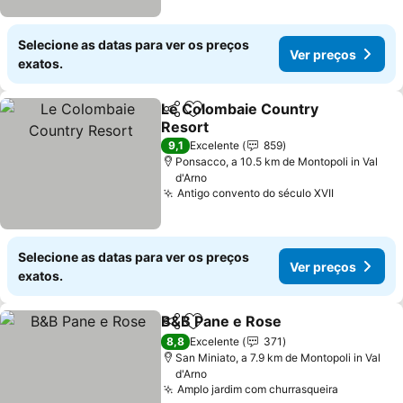
Selecione as datas para ver os preços
Ver preços
exatos.
Le Colombaie Country
Partilhar
Adicionar aos favoritos
Resort
Ver preços
9,1
Excelente
859
Ponsacco, a 10.5 km de Montopoli in Val
d'Arno
Antigo convento do século XVII
Ver preço
Selecione as datas para ver os preços
Ver preços
exatos.
B&B Pane e Rose
Partilhar
Adicionar aos favoritos
Ver preç
8,8
Excelente
371
San Miniato, a 7.9 km de Montopoli in Val
d'Arno
Amplo jardim com churrasqueira
Ver preç