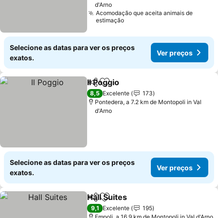
d'Arno
Acomodação que aceita animais de
estimação
Selecione as datas para ver os preços
Ver preços
exatos.
Il Poggio
Partilhar
Adicionar aos favoritos
Ver preços
8,5
Excelente
173
Pontedera, a 7.2 km de Montopoli in Val
d'Arno
Selecione as datas para ver os preços
Ver preços
exatos.
Hall Suites
Partilhar
Adicionar aos favoritos
Ver preços
9,1
Excelente
195
Empoli, a 16.9 km de Montopoli in Val d'Arno