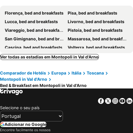
Florença, bed and breakfasts
Pisa, bed and breakfasts
Lucca, bed and breakfasts
Livorno, bed and breakfasts
Viareggio, bed and breakfasts
Pistoia, bed and breakfasts
San Gimignano, bed and breakfasts
Massarosa, bed and breakfasts
Cascina, bed and breakfasts
Volterra, bed and breakfasts
Marina di Pisa, bed and breakfasts
Greve in Chianti, bed and breakfasts
Ver todas as estadias em Montopoli in Val d'Arno
Camaiore, bed and breakfasts
Pontedera, bed and breakfasts
Comparador de Hotéis
Europa
Itália
Toscana
Prato, bed and breakfasts
San Giuliano Terme, bed and breakfasts
Montopoli in Val d'Arno
Fiesole, bed and breakfasts
Calenzano, bed and breakfasts
Bed & Breakfast em Montopoli in Val d'Arno
Collesalvetti, bed and breakfasts
Empoli, bed and breakfasts
Montecatini Terme, bed and breakfasts
San Casciano in Val di Pesa, bed and breakfasts
Facebook
Twitter
Insta
Yo
Selecione o seu país
Cecina, bed and breakfasts
Poggibonsi, bed and breakfasts
Barga, bed and breakfasts
Monsummano Terme, bed and breakfasts
Adicionar no Google
Bagni de Lucca, bed and breakfasts
Certaldo, bed and breakfasts
Encontre facilmente os nossos