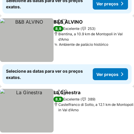
Selecione as datas para ver os preços
Ver preços
exatos.
B&B ALVINO
Partilhar
Adicionar aos favoritos
Ver preços
8,9
Excelente
253
Bientina, a 10.9 km de Montopoli in Val
d'Arno
Ambiente de palácio histórico
Ver preços
Selecione as datas para ver os preços
Ver preços
exatos.
La Ginestra
Partilhar
Adicionar aos favoritos
Ver preços
8,9
Excelente
389
Castelfranco di Sotto, a 12.1 km de Montopoli
in Val d'Arno