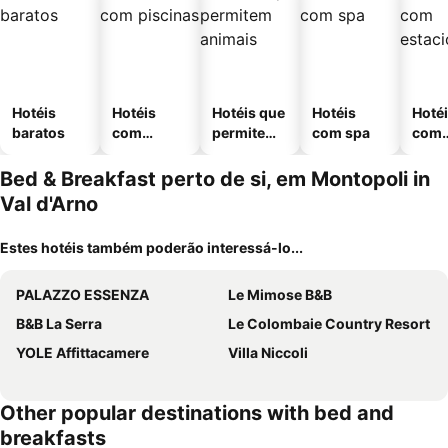
Hotéis
Hotéis
Hotéis que
Hotéis
Hoté
baratos
com
permitem
com spa
com
piscinas
animais
esta
ment
Bed & Breakfast perto de si, em Montopoli in
Val d'Arno
Estes hotéis também poderão interessá-lo...
PALAZZO ESSENZA
Le Mimose B&B
B&B La Serra
Le Colombaie Country Resort
YOLE Affittacamere
Villa Niccoli
Other popular destinations with bed and
breakfasts