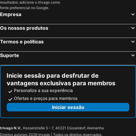
Gambassi Terme, bed and breakfasts
Vinci, bed and breakfasts
resultados: adicione o trivago como
fonte preferencial no Google.
Campi Bisenzio, bed and breakfasts
Bibbona, bed and breakfasts
Empresa
Monteriggioni, bed and breakfasts
San Miniato, bed and breakfasts
Barberino Val d'Elsa, bed and breakfasts
Lido di Camaiore, bed and breakfasts
Os nossos produtos
Santa Luce, bed and breakfasts
Lamporecchio, bed and breakfasts
Termos e políticas
Vicopisano, bed and breakfasts
Serravalle Pistoiese, bed and breakfasts
Carmignano, bed and breakfasts
Peccioli, bed and breakfasts
Suporte
Capannori, bed and breakfasts
Casole d'Elsa, bed and breakfasts
Inicie sessão para desfrutar de
vantagens exclusivas para membros
Personalize a sua experiência
Ofertas e preços para membros
Iniciar sessão
trivago N.V.
, Kesselstraße 5 – 7, 40221 Düsseldorf, Alemanha
Direitos autorais 2026 trivago | Todos os direitos reservados.