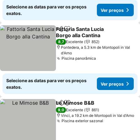
Selecione as datas para ver os preços
Ver preços
exatos.
Fattoria Santa Lucia
Partilhar
Adicionar aos favoritos
Borgo alla Cantina
Ver preços
8,7
Excelente
852
Pontedera, a 5.3 km de Montopoli in Val
d'Arno
Piscina panorâmica
Ver preços
Selecione as datas para ver os preços
Ver preços
exatos.
Le Mimose B&B
Partilhar
Adicionar aos favoritos
Ver preços
9,0
Excelente
861
Vinci, a 19.2 km de Montopoli in Val d'Arno
Piscina exterior sazonal
Ver preços