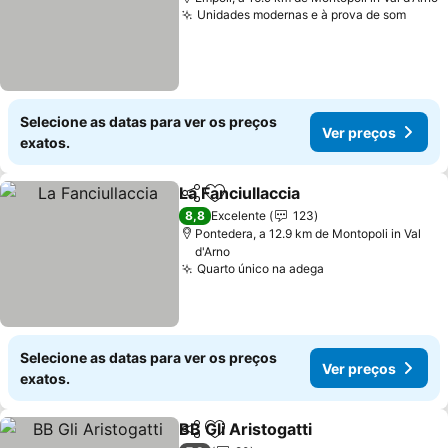
Unidades modernas e à prova de som
Ver p
Selecione as datas para ver os preços
Ver preços
exatos.
La Fanciullaccia
Partilhar
Adicionar aos favoritos
Ver preços
8,8
Excelente
123
Pontedera, a 12.9 km de Montopoli in Val
d'Arno
Quarto único na adega
Ver preços
Selecione as datas para ver os preços
Ver preços
exatos.
BB Gli Aristogatti
Partilhar
Adicionar aos favoritos
Ver preç