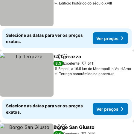
Edifício histórico do século XVIII
Ver preço
Selecione as datas para ver os preços
Ver preços
exatos.
La Terrazza
Partilhar
Adicionar aos favoritos
Ver preços
8,5
Excelente
511
Empoli, a 16.5 km de Montopoli in Val d'Arno
Terraço panorâmico na cobertura
Ver preç
Selecione as datas para ver os preços
Ver preços
exatos.
Borgo San Giusto
Partilhar
Adicionar aos favoritos
Ver preç
9,0
Excelente
960