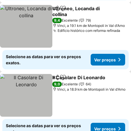
Ultroneo, Locanda di
Partilhar
Adicionar aos favoritos
collina
Ver preços
9,4
Excelente
79
Vinci, a 19.1 km de Montopoli in Val d'Arno
Edifício histórico com reforma refinada
Ver 
Selecione as datas para ver os preços
Ver preços
exatos.
Il Casolare Di Leonardo
Partilhar
Adicionar aos favoritos
Ver
9,0
Excelente
64
Vinci, a 18.9 km de Montopoli in Val d'Arno
Selecione as datas para ver os preços
Ver preços