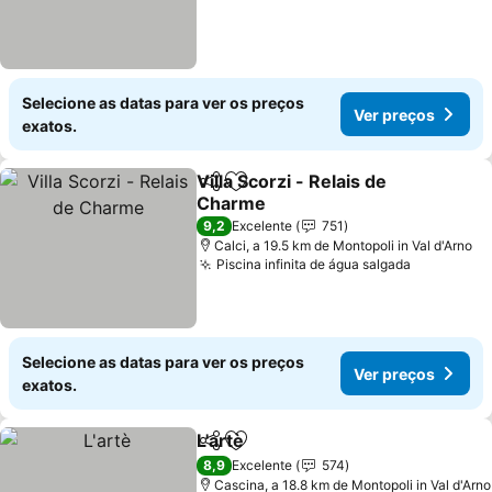
Selecione as datas para ver os preços
Ver preços
exatos.
Villa Scorzi - Relais de
Partilhar
Adicionar aos favoritos
Charme
Ver preços
9,2
Excelente
751
Calci, a 19.5 km de Montopoli in Val d'Arno
Piscina infinita de água salgada
Ver preço
Selecione as datas para ver os preços
Ver preços
exatos.
L'artè
Partilhar
Adicionar aos favoritos
Ver preços
8,9
Excelente
574
Cascina, a 18.8 km de Montopoli in Val d'Arno