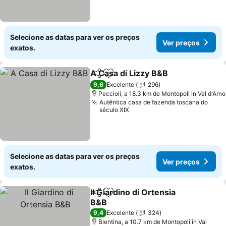
Selecione as datas para ver os preços
Ver preços
exatos.
A Casa di Lizzy B&B
Partilhar
Adicionar aos favoritos
Ver pr
9,6
Excelente
296
Peccioli, a 18.3 km de Montopoli in Val d'Arno
Autêntica casa de fazenda toscana do
século XIX
Selecione as datas para ver os preços
Ver preços
exatos.
Il Giardino di Ortensia
Partilhar
Adicionar aos favoritos
B&B
Ver preços
9,4
Excelente
324
Bientina, a 10.7 km de Montopoli in Val