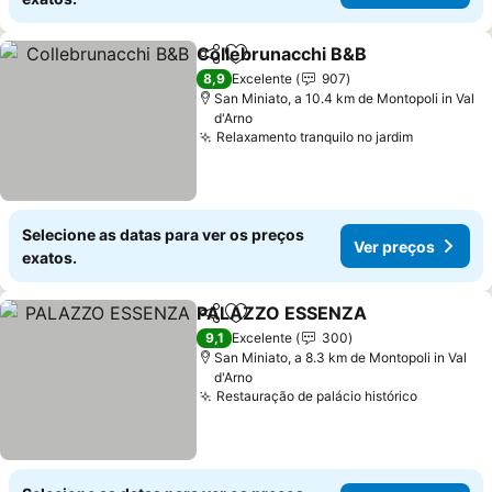
Collebrunacchi B&B
Partilhar
Adicionar aos favoritos
Ver pr
8,9
Excelente
907
San Miniato, a 10.4 km de Montopoli in Val
d'Arno
Relaxamento tranquilo no jardim
Ver preç
Selecione as datas para ver os preços
Ver preços
exatos.
PALAZZO ESSENZA
Partilhar
Adicionar aos favoritos
Ver pr
9,1
Excelente
300
San Miniato, a 8.3 km de Montopoli in Val
d'Arno
Restauração de palácio histórico
Ver preç