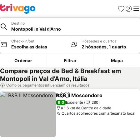
Favoritos
Iniciar
Me
Destino
Montopoli in Val d'Arno
Check-in/out
Hóspedes e quartos
Escolha as datas
2 hóspedes, 1 quarto.
Ordenar
Filtrar
Mapa
Compare preços de Bed & Breakfast em
Montopoli in Val d'Arno, Itália
Como os pagamentos influenciam os resultados
B&B Il Moscondoro
Partilhar
Adicionar aos favoritos
Ver pr
9,0
Excelente
280
a 1.6 km de Centro da cidade
Quartos acolhedores com artesanato local
V