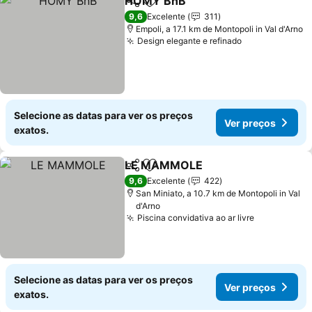
HOMY BnB
Partilhar
Adicionar aos favoritos
Ver preços
9,6
Excelente
311
Empoli, a 17.1 km de Montopoli in Val d'Arno
Design elegante e refinado
Ver preços
Selecione as datas para ver os preços
Ver preços
exatos.
LE MAMMOLE
Partilhar
Adicionar aos favoritos
Ver preços
9,6
Excelente
422
San Miniato, a 10.7 km de Montopoli in Val
d'Arno
Piscina convidativa ao ar livre
Ver preços
Selecione as datas para ver os preços
Ver preços
exatos.