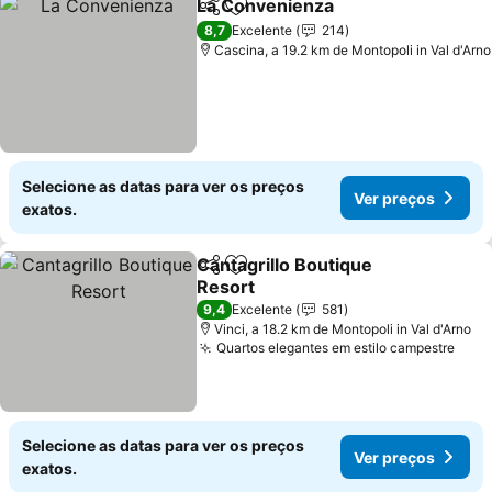
La Convenienza
Partilhar
Adicionar aos favoritos
Ver preço
8,7
Excelente
214
Cascina, a 19.2 km de Montopoli in Val d'Arno
Selecione as datas para ver os preços
Ver preços
exatos.
Cantagrillo Boutique
Partilhar
Adicionar aos favoritos
Resort
Ver preços
9,4
Excelente
581
Vinci, a 18.2 km de Montopoli in Val d'Arno
Quartos elegantes em estilo campestre
Ver 
Selecione as datas para ver os preços
Ver preços
exatos.