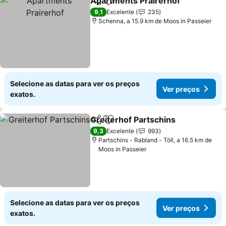
Apartments Prairerhof
Partilhar
Adicionar aos favoritos
Ver
9,1
Excelente
235
Schenna, a 15.9 km de Moos in Passeier
Selecione as datas para ver os preços
Ver preços
exatos.
Greiterhof Partschins
Partilhar
Adicionar aos favoritos
Ver 
9,3
Excelente
993
Partschins - Rabland - Töll, a 16.5 km de
Moos in Passeier
Selecione as datas para ver os preços
Ver preços
exatos.