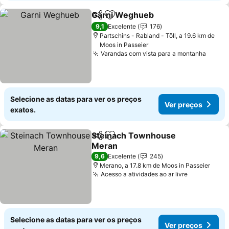
Garni Weghueb
Partilhar
Adicionar aos favoritos
Ver preços
9,1
Excelente
176
Partschins - Rabland - Töll, a 19.6 km de
Moos in Passeier
Varandas com vista para a montanha
Ver p
Selecione as datas para ver os preços
Ver preços
exatos.
Steinach Townhouse
Partilhar
Adicionar aos favoritos
Meran
Ver preços
9,6
Excelente
245
Merano, a 17.8 km de Moos in Passeier
Acesso a atividades ao ar livre
Ver preço
Selecione as datas para ver os preços
Ver preços