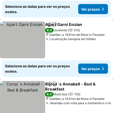
Selecione as datas para ver os preços
Ver preços
exatos.
Apart Garni Enzian
Partilhar
Adicionar aos favoritos
Ver pre
9,0
Excelente
515
Soelden, a 18.8 km de Moos in Passeier
Localização tranquila em Sölden
Ver preç
Selecione as datas para ver os preços
Ver preços
exatos.
Corso`s Annabell - Bed &
Partilhar
Adicionar aos favoritos
Breakfast
Ver preços
8,4
Muito boa
755
Soelden, a 19.9 km de Moos in Passeier
Varandas com vista para a montanha e o rio
V