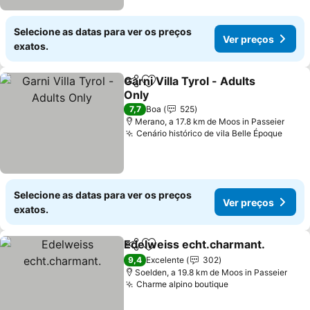
Selecione as datas para ver os preços
Ver preços
exatos.
Garni Villa Tyrol - Adults
Partilhar
Adicionar aos favoritos
Only
Ver preços
7,7
Boa
525
Merano, a 17.8 km de Moos in Passeier
Cenário histórico de vila Belle Époque
Ver 
Selecione as datas para ver os preços
Ver preços
exatos.
Edelweiss echt.charmant.
Partilhar
Adicionar aos favoritos
9,4
Excelente
302
Soelden, a 19.8 km de Moos in Passeier
Charme alpino boutique
Ver preços