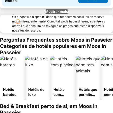
exatos.
Mostrar mais
Os preços e a disponibilidade que recebemos dos sites de reserva
mudam frequentemente. Como tal, pode haver diferenças entre as
ofertas que consulta no trivago e os preços que estão disponíveis
nos sites de reserva.
Perguntas Frequentes sobre Moos in Passeier
Categorias de hotéis populares em Moos in
Passeier
Hotéis
Hotéis de
Hotéis
Hotéis que
Hoté
baratos
luxo
com
permitem
com 
piscinas
animais
Bed & Breakfast perto de si, em Moos in
Passeier