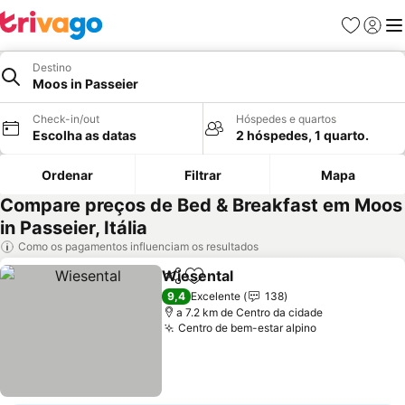
Favoritos
Iniciar
Me
Destino
Moos in Passeier
Check-in/out
Hóspedes e quartos
Escolha as datas
2 hóspedes, 1 quarto.
Ordenar
Filtrar
Mapa
Compare preços de Bed & Breakfast em Moos
in Passeier, Itália
Como os pagamentos influenciam os resultados
Wiesental
Partilhar
Adicionar aos favoritos
Ver preços
9,4
Excelente
138
a 7.2 km de Centro da cidade
Centro de bem-estar alpino
Ver preços