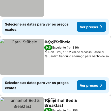
Selecione as datas para ver os preços
Ver preços
exatos.
Garni Stübele
Partilhar
Adicionar aos favoritos
Ver preços
9,5
Excelente
316
Dorf Tirol, a 15.2 km de Moos in Passeier
Jardim tranquilo e terraço para banho de sol
Selecione as datas para ver os preços
Ver preços
exatos.
Tannerhof Bed &
Partilhar
Adicionar aos favoritos
Breakfast
Ver preços
9,2
Excelente
156