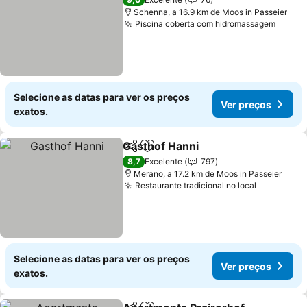
Schenna, a 16.9 km de Moos in Passeier
Piscina coberta com hidromassagem
Ver p
Selecione as datas para ver os preços
Ver preços
exatos.
Gasthof Hanni
Partilhar
Adicionar aos favoritos
Ver preços
8,7
Excelente
797
Merano, a 17.2 km de Moos in Passeier
Restaurante tradicional no local
Ver preço
Selecione as datas para ver os preços
Ver preços
exatos.