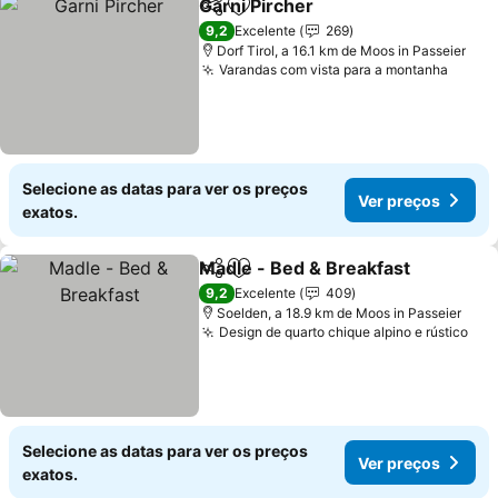
Garni Pircher
Partilhar
Adicionar aos favoritos
Ver preços
9,2
Excelente
269
Dorf Tirol, a 16.1 km de Moos in Passeier
Varandas com vista para a montanha
Ver p
Selecione as datas para ver os preços
Ver preços
exatos.
Madle - Bed & Breakfast
Partilhar
Adicionar aos favoritos
V
9,2
Excelente
409
Soelden, a 18.9 km de Moos in Passeier
Design de quarto chique alpino e rústico
Ver
Selecione as datas para ver os preços
Ver preços
exatos.