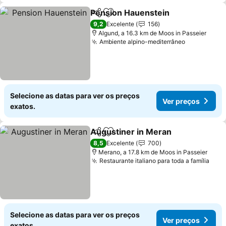
Pension Hauenstein
Partilhar
Adicionar aos favoritos
Ver p
9,2
Excelente
156
Algund, a 16.3 km de Moos in Passeier
Ambiente alpino-mediterrâneo
Ver preço
Selecione as datas para ver os preços
Ver preços
exatos.
Augustiner in Meran
Partilhar
Adicionar aos favoritos
Ver p
8,5
Excelente
700
Merano, a 17.8 km de Moos in Passeier
Restaurante italiano para toda a família
Ver 
Selecione as datas para ver os preços
Ver preços
exatos.