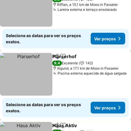
Riffian, a 15.1 km de Moos in Passeier
Lareira externa e terraço ensolarado
Ver pr
Selecione as datas para ver os preços
Ver preços
exatos.
Plarserhof
Partilhar
Adicionar aos favoritos
Ver preços
9,4
Excelente
142
Algund, a 17.1 km de Moos in Passeier
Piscina externa aquecida de água salgada
V
Selecione as datas para ver os preços
Ver preços
exatos.
Haus Aktiv
Partilhar
Adicionar aos favoritos
Ver preços