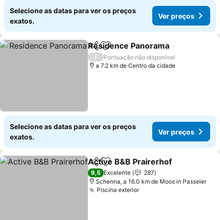
Selecione as datas para ver os preços
Ver preços
exatos.
Residence Panorama
Partilhar
Adicionar aos favoritos
Ver 
/
Pontuação não disponível
a 7.2 km de Centro da cidade
Selecione as datas para ver os preços
Ver preços
exatos.
Active B&B Prairerhof
Partilhar
Adicionar aos favoritos
Ver 
9,5
Excelente
287
Schenna, a 16.0 km de Moos in Passeier
Piscina exterior
Ver preços