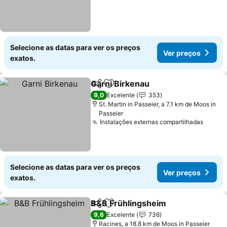
Selecione as datas para ver os preços
Ver preços
exatos.
Garni Birkenau
Partilhar
Adicionar aos favoritos
Ver preços
9,0
Excelente
353
St. Martin in Passeier, a 7.1 km de Moos in
Passeier
Instalações externas compartilhadas
Ver p
Selecione as datas para ver os preços
Ver preços
exatos.
B&B Frühlingsheim
Partilhar
Adicionar aos favoritos
Ver pr
9,6
Excelente
736
Racines, a 18.8 km de Moos in Passeier