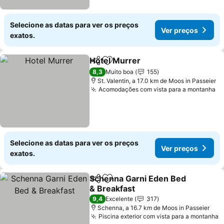
Selecione as datas para ver os preços
Ver preços
exatos.
Hotel Murrer
Partilhar
Adicionar aos favoritos
Ver preços
8,3
Muito boa
155
St. Valentin, a 17.0 km de Moos in Passeier
Acomodações com vista para a montanha
Ve
Selecione as datas para ver os preços
Ver preços
exatos.
Schenna Garni Eden Bed
Partilhar
Adicionar aos favoritos
& Breakfast
Ver preços
9,4
Excelente
317
Schenna, a 16.7 km de Moos in Passeier
Piscina exterior com vista para a montanha
V