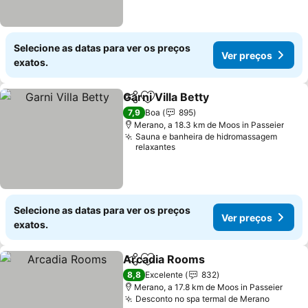
Selecione as datas para ver os preços
Ver preços
exatos.
Garni Villa Betty
Partilhar
Adicionar aos favoritos
Ver preço
7,9
Boa
895
Merano, a 18.3 km de Moos in Passeier
Sauna e banheira de hidromassagem
relaxantes
Selecione as datas para ver os preços
Ver preços
exatos.
Arcadia Rooms
Partilhar
Adicionar aos favoritos
Ver preços
8,8
Excelente
832
Merano, a 17.8 km de Moos in Passeier
Desconto no spa termal de Merano
Ver pr