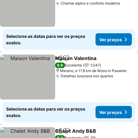
Charme alpino e conforto moderno
Ver pre
Selecione as datas para ver os preços
Ver preços
exatos.
Maison Valentina
Partilhar
Adicionar aos favoritos
Ver preç
9,6
Excelente
1.047
Merano, a 17.8 km de Moos in Passeier
Detalhes luxuosos nos quartos
Ver preço
Selecione as datas para ver os preços
Ver preços
exatos.
Chalet Andy B&B
Partilhar
Adicionar aos favoritos
Ver preç
9,0
Excelente
76