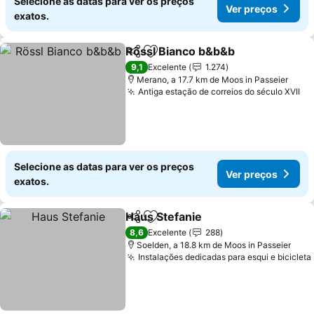
Selecione as datas para ver os preços
Ver preços
exatos.
Rössl Bianco b&b&b
Partilhar
Adicionar aos favoritos
Ver pr
9,1
Excelente
1.274
Merano, a 17.7 km de Moos in Passeier
Antiga estação de correios do século XVII
Ve
Selecione as datas para ver os preços
Ver preços
exatos.
Haus Stefanie
Partilhar
Adicionar aos favoritos
Ver preços
8,6
Excelente
288
Soelden, a 18.8 km de Moos in Passeier
Instalações dedicadas para esqui e bicicleta