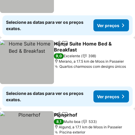
Selecione as datas para ver os preços
Ver preços
exatos.
Home Suite Home Bed &
Partilhar
Adicionar aos favoritos
Breakfast
Ver preços
9,0
Excelente
398
Merano, a 17.5 km de Moos in Passeier
Quartos charmosos com designs únicos
Ver
Selecione as datas para ver os preços
Ver preços
exatos.
Plonerhof
Partilhar
Adicionar aos favoritos
Ver preços
8,1
Muito boa
533
Algund, a 17.1 km de Moos in Passeier
Piscina exterior
Ver preços