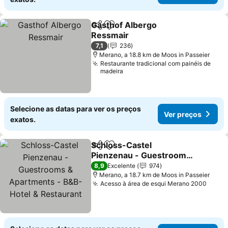
Gasthof Albergo
Partilhar
Adicionar aos favoritos
Ressmair
Ver preços
7,1
236
Merano, a 18.8 km de Moos in Passeier
Restaurante tradicional com painéis de
madeira
Selecione as datas para ver os preços
Ver preços
exatos.
Schloss-Castel
Partilhar
Adicionar aos favoritos
Pienzenau - Guestrooms
& Apartments - B&B-
Ver preços
8,9
Excelente
974
Hotel & Restaurant
Merano, a 18.7 km de Moos in Passeier
Acesso à área de esqui Merano 2000
Ver p