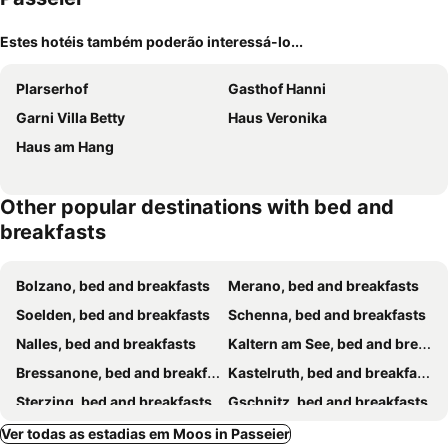
Estes hotéis também poderão interessá-lo...
Plarserhof
Gasthof Hanni
Garni Villa Betty
Haus Veronika
Haus am Hang
Other popular destinations with bed and
breakfasts
Bolzano, bed and breakfasts
Merano, bed and breakfasts
Soelden, bed and breakfasts
Schenna, bed and breakfasts
Nalles, bed and breakfasts
Kaltern am See, bed and breakfasts
Bressanone, bed and breakfasts
Kastelruth, bed and breakfasts
Sterzing, bed and breakfasts
Gschnitz, bed and breakfasts
Algund, bed and breakfasts
Funes, bed and breakfasts
Ver todas as estadias em Moos in Passeier