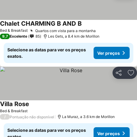
Chalet CHARMING B AND B
Ver preços
Bed & Breakfast
Quartos com vista para a montanha
Ver preços
9,7
Excelente
85
Les Gets, a 8.4 km de Morillon
Selecione as datas para ver os preços
Ver preços
exatos.
Partilhar
Ad
Villa Rose
Ver preços
Bed & Breakfast
/
La Muraz, a 3.6 km de Morillon
Pontuação não disponível
Selecione as datas para ver os preços
Ver preços
exatos.