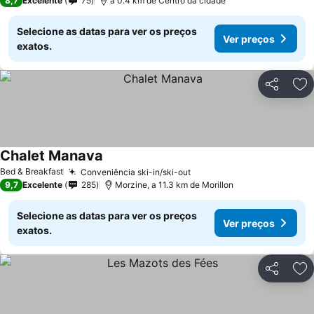
8,7
Excelente
75
a 0.4 km de Centro da cidade
Selecione as datas para ver os preços
Ver preços
exatos.
Partilhar
Ad
Chalet Manava
Ver preços
Bed & Breakfast
Conveniência ski-in/ski-out
Ver preços
9,7
Excelente
285
Morzine, a 11.3 km de Morillon
Selecione as datas para ver os preços
Ver preços
exatos.
Partilhar
Ad