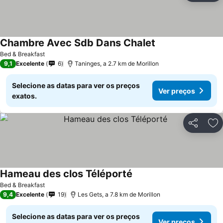
Chambre Avec Sdb Dans Chalet
Ver preços
Bed & Breakfast
9,1
Excelente
6
Taninges, a 2.7 km de Morillon
Selecione as datas para ver os preços
Ver preços
exatos.
Partilhar
Ad
Hameau des clos Téléporté
Ver preços
Bed & Breakfast
9,4
Excelente
19
Les Gets, a 7.8 km de Morillon
Selecione as datas para ver os preços
Ver preços