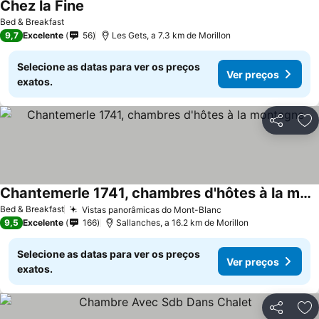
Chez la Fine
Ver preços
Bed & Breakfast
9,7
Excelente
56
Les Gets, a 7.3 km de Morillon
Selecione as datas para ver os preços
Ver preços
exatos.
Partilhar
Ad
Chantemerle 1741, chambres d'hôtes à la montagne
Ver preços
Bed & Breakfast
Vistas panorâmicas do Mont-Blanc
Ver preços
9,5
Excelente
166
Sallanches, a 16.2 km de Morillon
Selecione as datas para ver os preços
Ver preços
exatos.
Partilhar
Ad