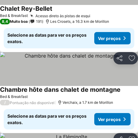
Chalet Rey-Bellet
Ver preços
Bed & Breakfast
Acesso direto às pistas de esqui
Ver preços
8,4
Muito boa
191
Les Crosets, a 16.3 km de Morillon
Selecione as datas para ver os preços
Ver preços
exatos.
Partilhar
Ad
Chambre hôte dans chalet de montagne
Ver pre
Bed & Breakfast
/
Verchaix, a 1.7 km de Morillon
Pontuação não disponível
Selecione as datas para ver os preços
Ver preços
exatos.