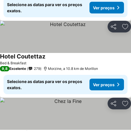
Selecione as datas para ver os preços
Ver preços
exatos.
Partilhar
Ad
Hotel Coutettaz
Ver preços
Bed & Breakfast
9,8
Excelente
279
Morzine, a 10.8 km de Morillon
Selecione as datas para ver os preços
Ver preços
exatos.
Partilhar
Ad