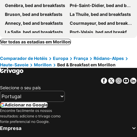
Genébra, bed and breakfasts
Pré-Saint-Didier, bed and breakfasts
Bruson, bed and breakfasts
La Thuile, bed and breakfasts
Annecy, bed and breakfasts
Courmayeur, bed and breakfasts
La Salle, bed and breakfasts
Port-Valais, bed and breakfasts
Morzine, bed and breakfasts
Chamonix-Mont-Blanc, bed and breakfasts
Ver todas as estadias em Morillon
Haute-Nendaz, bed and breakfasts
Blonay, bed and breakfasts
Comparador de Hotéis
Europa
França
Ródano-Alpes
Ovronnaz, bed and breakfasts
Verbier, bed and breakfasts
Haute-Savoie
Morillon
Bed & Breakfast em Morillon
La Chapelle d´Abondance, bed and breakfasts
Les Crosets, bed and breakfasts
Faverges, bed and breakfasts
Cluses, bed and breakfasts
Facebook
Twitter
Insta
Yo
Veyrier-du-Lac, bed and breakfasts
Le Châble, bed and breakfasts
Selecione o seu país
Rolle, bed and breakfasts
Morgins, bed and breakfasts
Saint-Gervais-les-Bains, bed and breakfasts
Saint-Paul-en-Chablais, bed and breakfasts
Adicionar no Google
Encontre facilmente os nossos
Samoëns, bed and breakfasts
Nernier, bed and breakfasts
resultados: adicione o trivago como
Les Gets, bed and breakfasts
Sevrier, bed and breakfasts
fonte preferencial no Google.
Empresa
Meillerie, bed and breakfasts
Nyon, bed and breakfasts