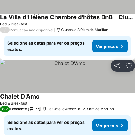
La Villa d'Hélène Chambre d'hôtes BnB - Cluses - Parking Voiture - Moto - Vélo
Ver preços
Bed & Breakfast
/
Cluses, a 8.9 km de Morillon
Pontuação não disponível
Selecione as datas para ver os preços
Ver preços
exatos.
Partilhar
Ad
Chalet D'Amo
Ver preços
Bed & Breakfast
8,7
Excelente
27
La Côte-d'Arbroz, a 12.3 km de Morillon
Selecione as datas para ver os preços
Ver preços
exatos.