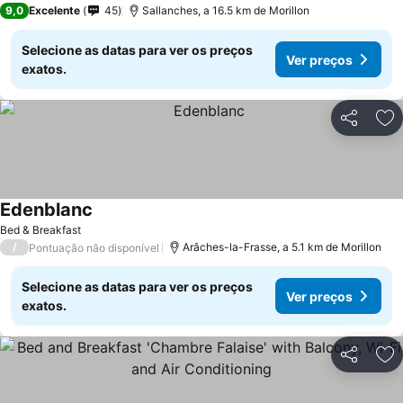
9,0
Excelente
45
Sallanches, a 16.5 km de Morillon
Selecione as datas para ver os preços
Ver preços
exatos.
Partilhar
Ad
Edenblanc
Ver preços
Bed & Breakfast
/
Arâches-la-Frasse, a 5.1 km de Morillon
Pontuação não disponível
Selecione as datas para ver os preços
Ver preços
exatos.
Partilhar
Ad