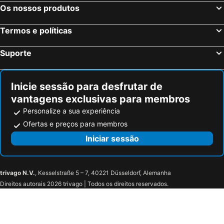
Aigle, bed and breakfasts
Lathuile, bed and breakfasts
Os nossos produtos
Les Houches, bed and breakfasts
Le Grand- Bornand Village, bed and breakfasts
Termos e políticas
Collonges, bed and breakfasts
Thollon-les-Mémises, bed and breakfasts
Puidoux, bed and breakfasts
Le Grand-Saconnex, bed and breakfasts
Suporte
St.-Jean-d´Aulps, bed and breakfasts
Saint-Rhémy-en-Bosses, bed and breakfasts
Étrembières, bed and breakfasts
Queige, bed and breakfasts
Inicie sessão para desfrutar de
vantagens exclusivas para membros
Personalize a sua experiência
Ofertas e preços para membros
Iniciar sessão
trivago N.V.
, Kesselstraße 5 – 7, 40221 Düsseldorf, Alemanha
Direitos autorais 2026 trivago | Todos os direitos reservados.