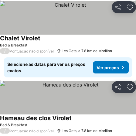
Partilhar
Ad
Chalet Virolet
Ver preços
Bed & Breakfast
/
Les Gets, a 7.8 km de Morillon
Pontuação não disponível
Selecione as datas para ver os preços
Ver preços
exatos.
Partilhar
Ad
Hameau des clos Virolet
Ver preços
Bed & Breakfast
/
Les Gets, a 7.8 km de Morillon
Pontuação não disponível