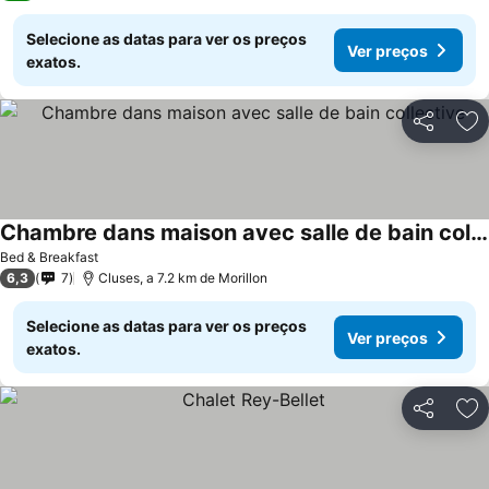
Selecione as datas para ver os preços
Ver preços
exatos.
Partilhar
Ad
Chambre dans maison avec salle de bain collective
Ver preços
Bed & Breakfast
6,3
7
Cluses, a 7.2 km de Morillon
Selecione as datas para ver os preços
Ver preços
exatos.
Partilhar
Ad