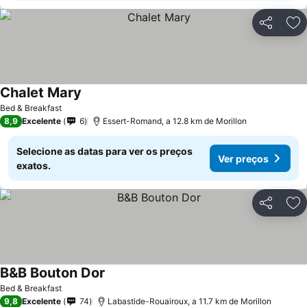
Partilhar
Ad
Chalet Mary
Ver preços
Bed & Breakfast
8,9
Excelente
6
Essert-Romand, a 12.8 km de Morillon
Selecione as datas para ver os preços
Ver preços
exatos.
Partilhar
Ad
B&B Bouton Dor
Ver preços
Bed & Breakfast
9,8
Excelente
74
Labastide-Rouairoux, a 11.7 km de Morillon