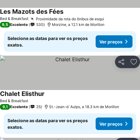
Les Mazots des Fées
Ver preços
Bed & Breakfast
Proximidade da rota do ônibus de esqui
Ver preços
9,5
Excelente
530
Morzine, a 12.1 km de Morillon
Selecione as datas para ver os preços
Ver preços
exatos.
Partilhar
Ad
Chalet Elisthur
Ver preços
Bed & Breakfast
9,1
Excelente
25
St.-Jean-d´Aulps, a 18.3 km de Morillon
Selecione as datas para ver os preços
Ver preços
exatos.