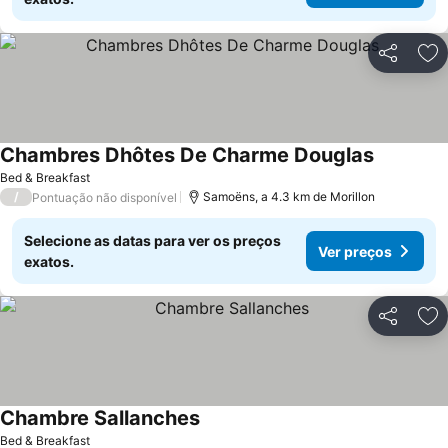
Partilhar
Ad
Chambres Dhôtes De Charme Douglas
Ver preço
Bed & Breakfast
/
Samoëns, a 4.3 km de Morillon
Pontuação não disponível
Selecione as datas para ver os preços
Ver preços
exatos.
Partilhar
Ad
Chambre Sallanches
Ver preços
Bed & Breakfast