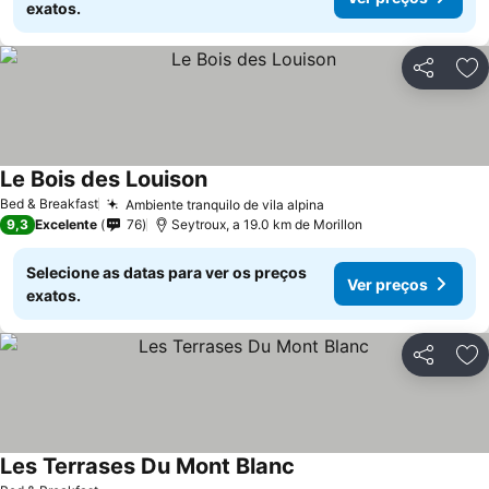
exatos.
Partilhar
Ad
Le Bois des Louison
Ver preços
Bed & Breakfast
Ambiente tranquilo de vila alpina
Ver preços
9,3
Excelente
76
Seytroux, a 19.0 km de Morillon
Selecione as datas para ver os preços
Ver preços
exatos.
Partilhar
Ad
Les Terrases Du Mont Blanc
Ver preços