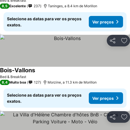
Bed & Breakfast
8,5
Excelente
237
Taninges, a 8.4 km de Morillon
Selecione as datas para ver os preços
Ver preços
exatos.
Partilhar
Ad
Bois-Vallons
Ver preços
Bed & Breakfast
8,4
Muito boa
127
Morzine, a 11.3 km de Morillon
Selecione as datas para ver os preços
Ver preços
exatos.
Partilhar
Ad