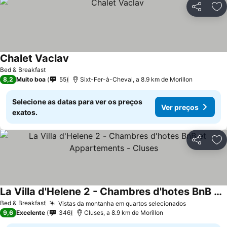
Partilhar
Ad
Chalet Vaclav
Ver preços
Bed & Breakfast
8,2
Muito boa
55
Sixt-Fer-à-Cheval, a 8.9 km de Morillon
Selecione as datas para ver os preços
Ver preços
exatos.
Partilhar
Ad
La Villa d'Helene 2 - Chambres d'hotes BnB et Appartements - Cluses
Ver preços
Bed & Breakfast
Vistas da montanha em quartos selecionados
Ver preços
9,6
Excelente
346
Cluses, a 8.9 km de Morillon