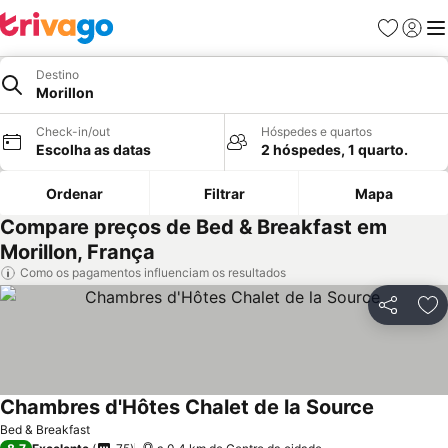
Favoritos
Iniciar
Me
Destino
Morillon
Check-in/out
Hóspedes e quartos
Escolha as datas
2 hóspedes, 1 quarto.
Ordenar
Filtrar
Mapa
Compare preços de Bed & Breakfast em
Morillon, França
Como os pagamentos influenciam os resultados
Partilhar
Ad
Chambres d'Hôtes Chalet de la Source
Ver preço
Bed & Breakfast