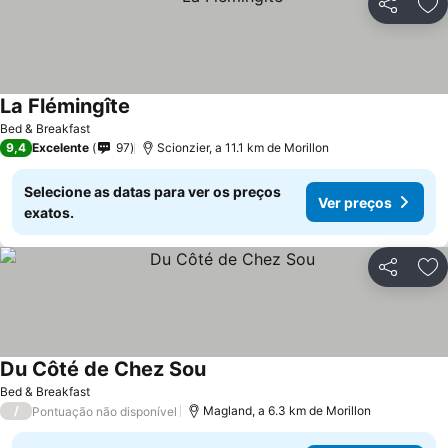
Partilhar
Ad
La Flémingîte
Ver preços
Bed & Breakfast
9,4
Excelente
97
Scionzier, a 11.1 km de Morillon
Selecione as datas para ver os preços
Ver preços
exatos.
Partilhar
Ad
Du Côté de Chez Sou
Ver preços
Bed & Breakfast
/
Magland, a 6.3 km de Morillon
Pontuação não disponível