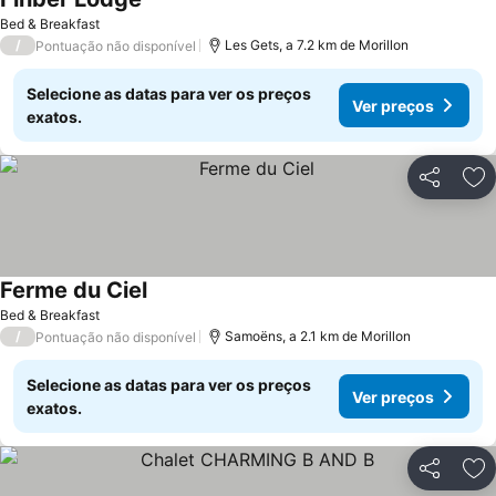
Ver preços
Bed & Breakfast
/
Les Gets, a 7.2 km de Morillon
Pontuação não disponível
Selecione as datas para ver os preços
Ver preços
exatos.
Partilhar
Ad
Ferme du Ciel
Ver preços
Bed & Breakfast
/
Samoëns, a 2.1 km de Morillon
Pontuação não disponível
Selecione as datas para ver os preços
Ver preços
exatos.
Partilhar
Ad