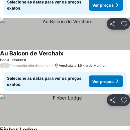
Selecione as datas para ver os preços
Ver preços
exatos.
Partilhar
Ad
Au Balcon de Verchaix
Ver preços
Bed & Breakfast
/
Verchaix, a 1.5 km de Morillon
Pontuação não disponível
Selecione as datas para ver os preços
Ver preços
exatos.
Partilhar
Ad
Finber Lodge