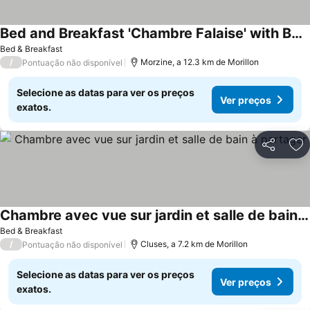
Bed and Breakfast 'Chambre Falaise' with Balcony, Wi-Fi and Air Conditioning
Ver preços
Bed & Breakfast
/
Morzine, a 12.3 km de Morillon
Pontuação não disponível
Selecione as datas para ver os preços
Ver preços
exatos.
Partilhar
Ad
Chambre avec vue sur jardin et salle de bain à partager
Ver preços
Bed & Breakfast
/
Cluses, a 7.2 km de Morillon
Pontuação não disponível
Selecione as datas para ver os preços
Ver preços
exatos.