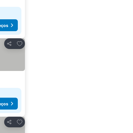
eços
Adicionar aos favoritos
Partilhar
eços
Adicionar aos favoritos
Partilhar