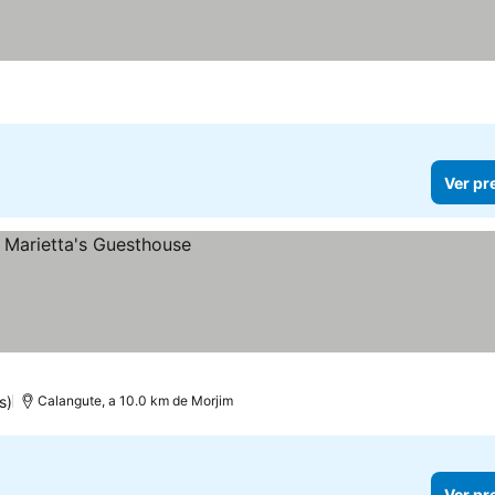
Ver pr
s)
Calangute, a 10.0 km de Morjim
Ver pr