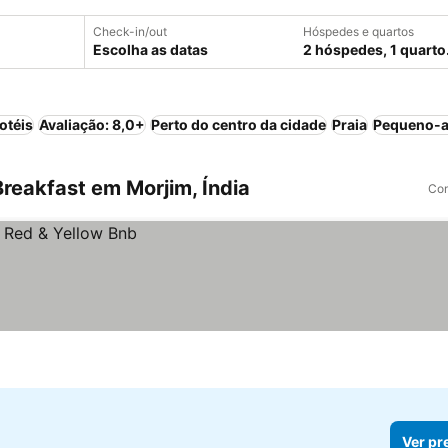
Check-in/out
Hóspedes e quartos
Escolha as datas
2 hóspedes, 1 quarto
otéis
Avaliação: 8,0+
Perto do centro da cidade
Praia
Pequeno-a
reakfast em Morjim, Índia
Com
Ver pr