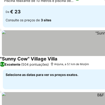
Piscina relaxante de 10 metros e piscina de
hidromassagem
€ 23
De
Consulte os preços de
3 sites
"Sunny Cow" Village Villa
Excelente
(504 pontuações)
8,8
Anjuna, a 5.1 km de Morjim
Selecione as datas para ver os preços exatos.