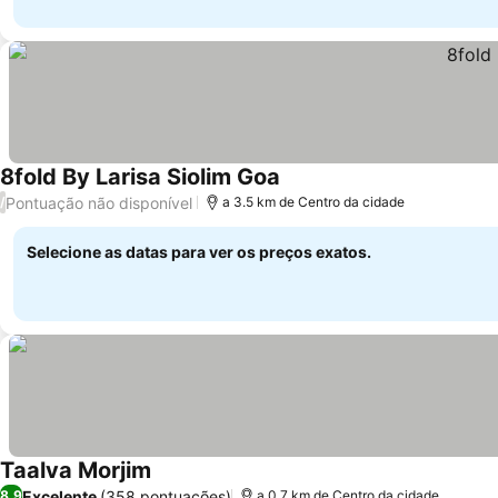
8fold By Larisa Siolim Goa
Pontuação não disponível
/
a 3.5 km de Centro da cidade
Selecione as datas para ver os preços exatos.
Taalva Morjim
Excelente
(358 pontuações)
8,9
a 0.7 km de Centro da cidade