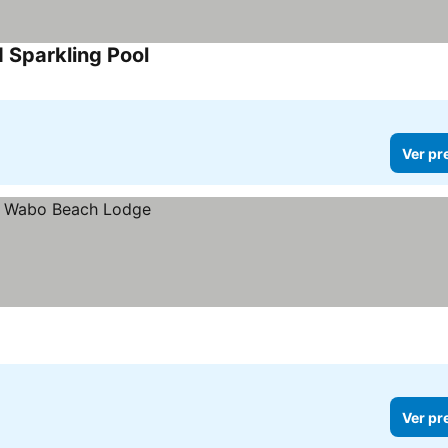
d Sparkling Pool
Ver pr
Ver pr