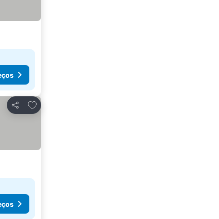
eços
Adicionar aos favoritos
Partilhar
eços