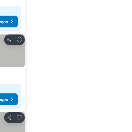
eços
Adicionar aos favoritos
Partilhar
eços
Adicionar aos favoritos
Partilhar