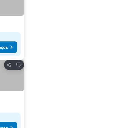
eços
Adicionar aos favoritos
Partilhar
eços