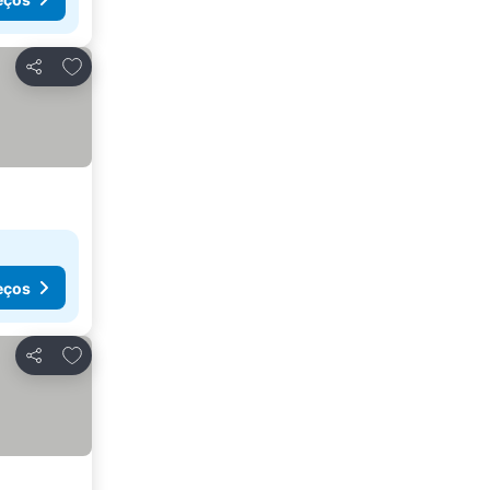
Adicionar aos favoritos
Partilhar
eços
Adicionar aos favoritos
Partilhar