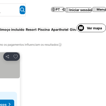
PT · €
Menu
Iniciar sessão
.
Ver mapa
lmoço incluído
Resort
Piscina
Aparthotel
Ginásio
Wi-fi
Bed & B
o os pagamentos influenciam os resultados
Adicionar aos favoritos
Partilhar
eços