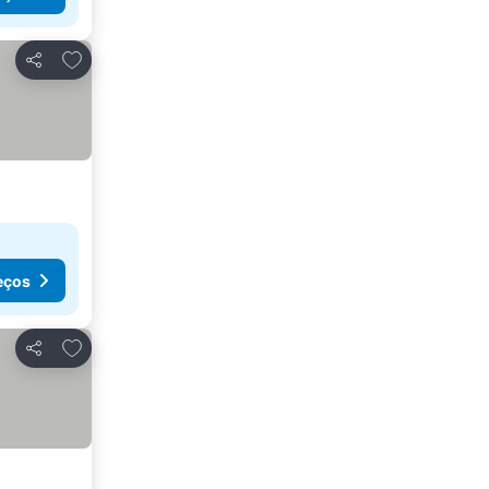
Adicionar aos favoritos
Partilhar
eços
Adicionar aos favoritos
Partilhar