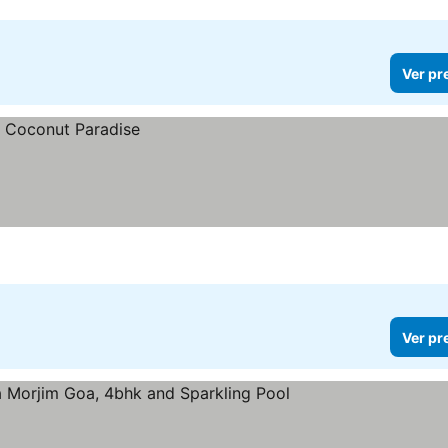
Ver pr
Ver pr