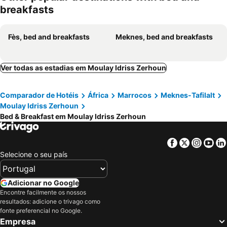
breakfasts
Fès, bed and breakfasts
Meknes, bed and breakfasts
Ver todas as estadias em Moulay Idriss Zerhoun
Comparador de Hotéis
África
Marrocos
Meknes-Tafilalt
Moulay Idriss Zerhoun
Bed & Breakfast em Moulay Idriss Zerhoun
Facebook
Twitter
Insta
Yo
Selecione o seu país
Adicionar no Google
Encontre facilmente os nossos
resultados: adicione o trivago como
fonte preferencial no Google.
Empresa