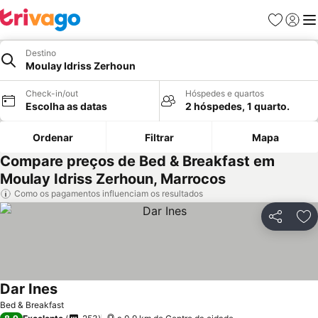
Favoritos
Iniciar
Me
Destino
Moulay Idriss Zerhoun
Check-in/out
Hóspedes e quartos
Escolha as datas
2 hóspedes, 1 quarto.
Ordenar
Filtrar
Mapa
Compare preços de Bed & Breakfast em
Moulay Idriss Zerhoun, Marrocos
Como os pagamentos influenciam os resultados
Partilhar
Ad
Dar Ines
Ver preços
Bed & Breakfast