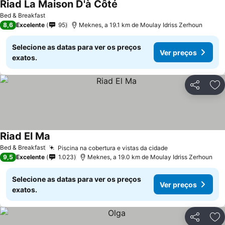
Riad La Maison D'à Côté
Ver preços
Bed & Breakfast
8,6
Excelente
95
Meknes, a 19.1 km de Moulay Idriss Zerhoun
Selecione as datas para ver os preços
Ver preços
exatos.
Partilhar
Ad
Riad El Ma
Ver preços
Bed & Breakfast
Piscina na cobertura e vistas da cidade
Ver preços
9,5
Excelente
1.023
Meknes, a 19.0 km de Moulay Idriss Zerhoun
Selecione as datas para ver os preços
Ver preços
exatos.
Partilhar
Ad