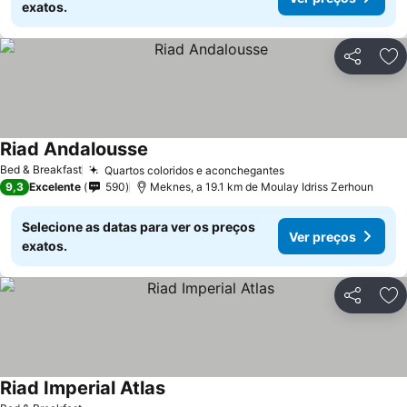
exatos.
Partilhar
Ad
Riad Andalousse
Ver preços
Bed & Breakfast
Quartos coloridos e aconchegantes
Ver preços
9,3
Excelente
590
Meknes, a 19.1 km de Moulay Idriss Zerhoun
Selecione as datas para ver os preços
Ver preços
exatos.
Partilhar
Ad
Riad Imperial Atlas
Ver preços