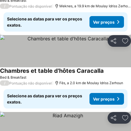
Bed & Breakfast
/
Meknes, a 19.9 km de Moulay Idriss Zerhou
Pontuação não disponível
Selecione as datas para ver os preços
Ver preços
exatos.
Partilhar
Ad
Chambres et table d'hôtes Caracalla
Ver preços
Bed & Breakfast
/
Fès, a 2.0 km de Moulay Idriss Zerhoun
Pontuação não disponível
Selecione as datas para ver os preços
Ver preços
exatos.
Partilhar
Ad