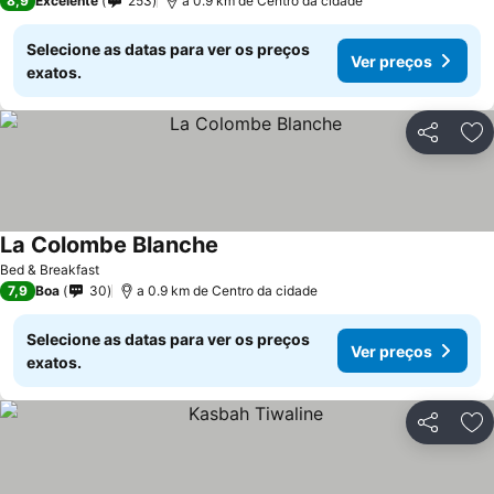
8,9
Excelente
253
a 0.9 km de Centro da cidade
Selecione as datas para ver os preços
Ver preços
exatos.
Partilhar
Ad
La Colombe Blanche
Ver preços
Bed & Breakfast
7,9
Boa
30
a 0.9 km de Centro da cidade
Selecione as datas para ver os preços
Ver preços
exatos.
Partilhar
Ad