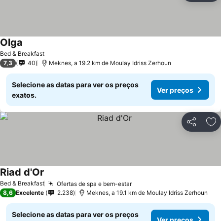
Olga
Ver preços
Bed & Breakfast
7,3
40
Meknes, a 19.2 km de Moulay Idriss Zerhoun
Selecione as datas para ver os preços
Ver preços
exatos.
Partilhar
Ad
Riad d'Or
Ver preços
Bed & Breakfast
Ofertas de spa e bem-estar
Ver preços
8,6
Excelente
2.238
Meknes, a 19.1 km de Moulay Idriss Zerhoun
Selecione as datas para ver os preços
Ver preços