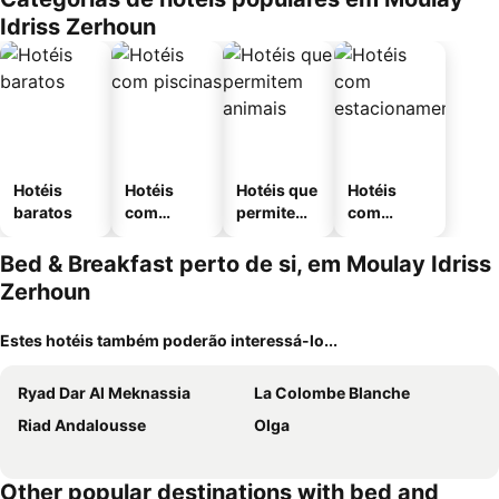
Idriss Zerhoun
Hotéis
Hotéis
Hotéis que
Hotéis
baratos
com
permitem
com
piscinas
animais
estaciona
mento
Bed & Breakfast perto de si, em Moulay Idriss
Zerhoun
Estes hotéis também poderão interessá-lo...
Ryad Dar Al Meknassia
La Colombe Blanche
Riad Andalousse
Olga
Other popular destinations with bed and