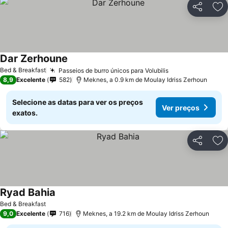
Partilhar
Ad
Dar Zerhoune
Ver preços
Bed & Breakfast
Passeios de burro únicos para Volubilis
Ver preços
8,9
Excelente
582
Meknes, a 0.9 km de Moulay Idriss Zerhoun
Selecione as datas para ver os preços
Ver preços
exatos.
Partilhar
Ad
Ryad Bahia
Ver preços
Bed & Breakfast
9,0
Excelente
716
Meknes, a 19.2 km de Moulay Idriss Zerhoun