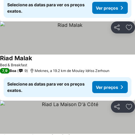
Selecione as datas para ver os preços
Ver preços
exatos.
Partilhar
Ad
Riad Malak
Ver preços
Bed & Breakfast
7,9
Boa
9
Meknes, a 19.2 km de Moulay Idriss Zerhoun
Selecione as datas para ver os preços
Ver preços
exatos.
Partilhar
Ad