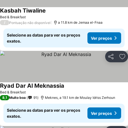
Kasbah Tiwaline
Ver preços
Bed & Breakfast
/
a 11.8 km de Jemaa el-Fnaa
Pontuação não disponível
Selecione as datas para ver os preços
Ver preços
exatos.
Partilhar
Ad
Ryad Dar Al Meknassia
Ver preços
Bed & Breakfast
8,1
Muito boa
91
Meknes, a 19.1 km de Moulay Idriss Zerhoun
Selecione as datas para ver os preços
Ver preços
exatos.