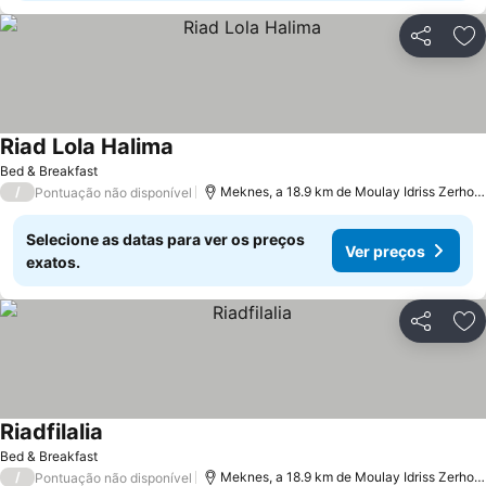
Partilhar
Ad
Riad Lola Halima
Ver preços
Bed & Breakfast
/
Meknes, a 18.9 km de Moulay Idriss Zerhou
Pontuação não disponível
Selecione as datas para ver os preços
Ver preços
exatos.
Partilhar
Ad
Riadfilalia
Ver preços
Bed & Breakfast
/
Meknes, a 18.9 km de Moulay Idriss Zerhou
Pontuação não disponível