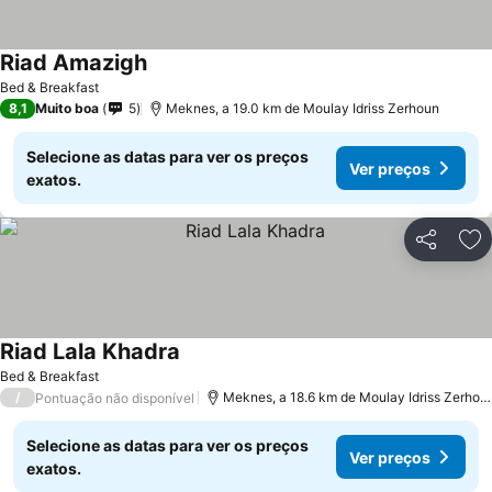
Riad Amazigh
Ver preços
Bed & Breakfast
8,1
Muito boa
5
Meknes, a 19.0 km de Moulay Idriss Zerhoun
Selecione as datas para ver os preços
Ver preços
exatos.
Partilhar
Ad
Riad Lala Khadra
Ver preços
Bed & Breakfast
/
Meknes, a 18.6 km de Moulay Idriss Zerhou
Pontuação não disponível
Selecione as datas para ver os preços
Ver preços
exatos.