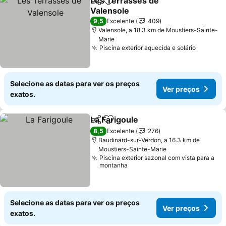
Les Terrasses de
Partilhar
Adicionar aos favoritos
Valensole
9,5
Excelente
409
Valensole, a 18.3 km de Moustiers-Sainte-
Marie
Piscina exterior aquecida e solário
Selecione as datas para ver os preços
Ver preços
exatos.
La Farigoule
Partilhar
Adicionar aos favoritos
8,5
Excelente
276
Baudinard-sur-Verdon, a 16.3 km de
Moustiers-Sainte-Marie
Piscina exterior sazonal com vista para a
montanha
Selecione as datas para ver os preços
Ver preços
exatos.