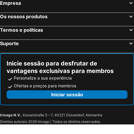
Valderoure, bed and breakfasts
Andon, bed and breakfasts
Empresa
Angles, bed and breakfasts
Les Arcs, bed and breakfasts
Os nossos produtos
Draguignan, bed and breakfasts
Manosque, bed and breakfasts
Reillane, bed and breakfasts
Entrecasteaux, bed and breakfasts
Termos e políticas
Tourrettes, bed and breakfasts
Gréoux-les-Bains, bed and breakfasts
Suporte
La Motte, bed and breakfasts
Saint-Antonin-du-Var, bed and breakfasts
Inicie sessão para desfrutar de
vantagens exclusivas para membros
Personalize a sua experiência
Ofertas e preços para membros
Iniciar sessão
trivago N.V.
, Kesselstraße 5 – 7, 40221 Düsseldorf, Alemanha
Direitos autorais 2026 trivago | Todos os direitos reservados.