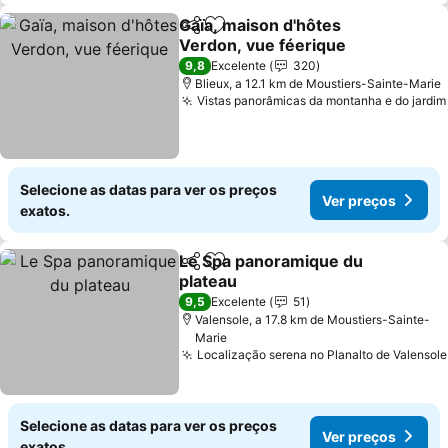
Gaïa, maison d'hôtes
Partilhar
Adicionar aos favoritos
Verdon, vue féerique
9,8
Excelente
320
Blieux, a 12.1 km de Moustiers-Sainte-Marie
Vistas panorâmicas da montanha e do jardim
Selecione as datas para ver os preços
Ver preços
exatos.
Le Spa panoramique du
Partilhar
Adicionar aos favoritos
plateau
9,5
Excelente
51
Valensole, a 17.8 km de Moustiers-Sainte-
Marie
Localização serena no Planalto de Valensole
Selecione as datas para ver os preços
Ver preços
exatos.