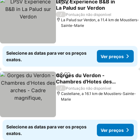
LPSV Experience B&B in
Partilhar
Adicionar aos favoritos
La Palud sur Verdon
/
Pontuação não disponível
La Palud sur Verdon, a 11.4 km de Moustiers-
Sainte-Marie
Selecione as datas para ver os preços
Ver preços
exatos.
Gorges du Verdon -
Partilhar
Adicionar aos favoritos
Chambres d'Hotes des
arches - Cadre
/
Pontuação não disponível
magnifique,
Castellane, a 16.1 km de Moustiers-Sainte-
Marie
Selecione as datas para ver os preços
Ver preços
exatos.