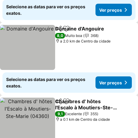
Selecione as datas para ver os preços
Ver preços
exatos.
Domaine d'Angouire
Partilhar
Adicionar aos favoritos
8,0
Muito boa
368
a 2.0 km de Centro da cidade
Selecione as datas para ver os preços
Ver preços
exatos.
Chambres d' hôtes
Partilhar
Adicionar aos favoritos
l'Escalo à Moutiers-Ste-
Marie (04360)
9,1
Excelente
355
a 0.1 km de Centro da cidade