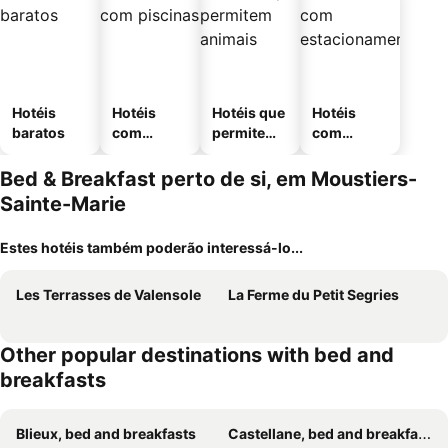
Hotéis
Hotéis
Hotéis que
Hotéis
baratos
com
permitem
com
piscinas
animais
estaciona
mento
Bed & Breakfast perto de si, em Moustiers-
Sainte-Marie
Estes hotéis também poderão interessá-lo...
Les Terrasses de Valensole
La Ferme du Petit Segries
Other popular destinations with bed and
breakfasts
Blieux, bed and breakfasts
Castellane, bed and breakfasts