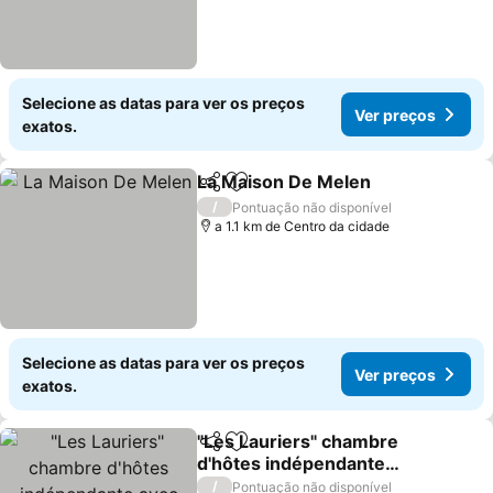
Selecione as datas para ver os preços
Ver preços
exatos.
La Maison De Melen
Partilhar
Adicionar aos favoritos
/
Pontuação não disponível
a 1.1 km de Centro da cidade
Selecione as datas para ver os preços
Ver preços
exatos.
"Les Lauriers" chambre
Partilhar
Adicionar aos favoritos
d'hôtes indépendante
avec terrasse privée
/
Pontuação não disponível