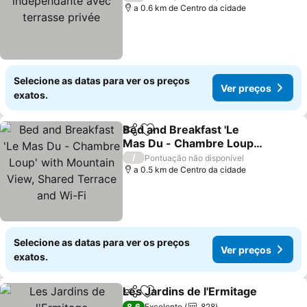
a 0.6 km de Centro da cidade
Selecione as datas para ver os preços
Ver preços
exatos.
Bed and Breakfast 'Le
Partilhar
Adicionar aos favoritos
Mas Du - Chambre Loup'
with Mountain View,
/
Pontuação não disponível
Shared Terrace and Wi-Fi
a 0.5 km de Centro da cidade
Selecione as datas para ver os preços
Ver preços
exatos.
Les Jardins de l'Ermitage
Partilhar
Adicionar aos favoritos
8,6
Excelente
828