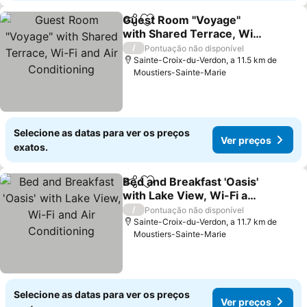
Guest Room "Voyage"
Partilhar
Adicionar aos favoritos
with Shared Terrace, Wi-
Fi and Air Conditioning
/
Pontuação não disponível
Sainte-Croix-du-Verdon, a 11.5 km de
Moustiers-Sainte-Marie
Selecione as datas para ver os preços
Ver preços
exatos.
Bed and Breakfast 'Oasis'
Partilhar
Adicionar aos favoritos
with Lake View, Wi-Fi and
Air Conditioning
/
Pontuação não disponível
Sainte-Croix-du-Verdon, a 11.7 km de
Moustiers-Sainte-Marie
Selecione as datas para ver os preços
Ver preços