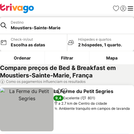
Favoritos
Iniciar
Me
Destino
Moustiers-Sainte-Marie
Check-in/out
Hóspedes e quartos
Escolha as datas
2 hóspedes, 1 quarto.
Ordenar
Filtrar
Mapa
Compare preços de Bed & Breakfast em
Moustiers-Sainte-Marie, França
Como os pagamentos influenciam os resultados
La Ferme du Petit Segries
Partilhar
Adicionar aos favoritos
9,4
Excelente
801
a 2.7 km de Centro da cidade
Ambiente tranquilo em campos de lavanda