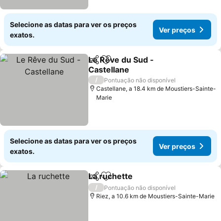
Selecione as datas para ver os preços
Ver preços
exatos.
Le Rêve du Sud -
Partilhar
Adicionar aos favoritos
Castellane
Ver preços
/
Pontuação não disponível
Castellane, a 18.4 km de Moustiers-Sainte-
Marie
Selecione as datas para ver os preços
Ver preços
exatos.
La ruchette
Partilhar
Adicionar aos favoritos
Ver preços
/
Pontuação não disponível
Riez, a 10.6 km de Moustiers-Sainte-Marie