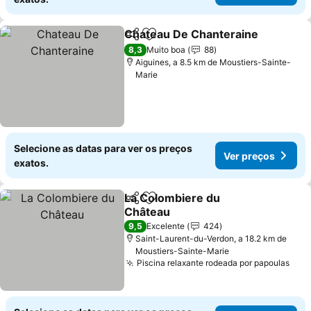
Chateau De Chanteraine
Partilhar
Adicionar aos favoritos
V
8,3
Muito boa
88
Aiguines, a 8.5 km de Moustiers-Sainte-
Marie
Selecione as datas para ver os preços
Ver preços
exatos.
La Colombiere du
Partilhar
Adicionar aos favoritos
Château
Ver preços
9,5
Excelente
424
Saint-Laurent-du-Verdon, a 18.2 km de
Moustiers-Sainte-Marie
Piscina relaxante rodeada por papoulas
Ver