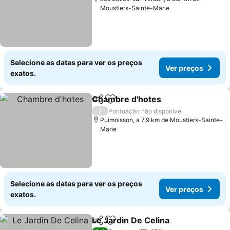
Moustiers-Sainte-Marie
Selecione as datas para ver os preços
Ver preços
exatos.
Chambre d'hotes
Partilhar
Adicionar aos favoritos
Ver preç
/
Pontuação não disponível
Puimoisson, a 7.9 km de Moustiers-Sainte-
Marie
Selecione as datas para ver os preços
Ver preços
exatos.
Le Jardin De Celina
Partilhar
Adicionar aos favoritos
Ver pr