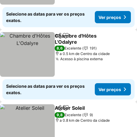
Selecione as datas para ver os preços
Ver preços
exatos.
Chambre d'Hôtes
Partilhar
Adicionar aos favoritos
L'Odalyre
Ver preços
8,6
Excelente
191
a 0.5 km de Centro da cidade
Acesso à piscina externa
Ver preços
Selecione as datas para ver os preços
Ver preços
exatos.
Atelier Soleil
Partilhar
Adicionar aos favoritos
Ver preços
9,8
Excelente
9
a 0.8 km de Centro da cidade