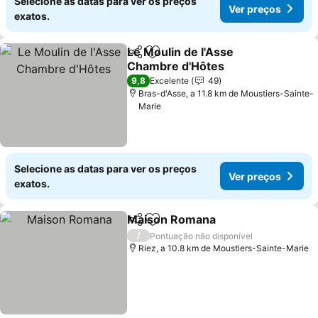
Selecione as datas para ver os preços
Ver preços
exatos.
Le Moulin de l'Asse
Partilhar
Adicionar aos favoritos
Chambre d'Hôtes
Ver preços
9,8
Excelente
49
Bras-d'Asse, a 11.8 km de Moustiers-Sainte-
Marie
Selecione as datas para ver os preços
Ver preços
exatos.
Maison Romana
Partilhar
Adicionar aos favoritos
Ver preço
/
Pontuação não disponível
Riez, a 10.8 km de Moustiers-Sainte-Marie