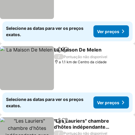
Selecione as datas para ver os preços
Ver preços
exatos.
La Maison De Melen
Partilhar
Adicionar aos favoritos
Ver p
/
Pontuação não disponível
a 1.1 km de Centro da cidade
Selecione as datas para ver os preços
Ver preços
exatos.
"Les Lauriers" chambre
Partilhar
Adicionar aos favoritos
d'hôtes indépendante
avec terrasse privée
Ver preços
/
Pontuação não disponível