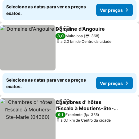
Selecione as datas para ver os preços
Ver preços
exatos.
Domaine d'Angouire
Partilhar
Adicionar aos favoritos
Ver p
8,0
Muito boa
368
a 2.0 km de Centro da cidade
Selecione as datas para ver os preços
Ver preços
exatos.
Chambres d' hôtes
Partilhar
Adicionar aos favoritos
l'Escalo à Moutiers-Ste-
Marie (04360)
Ver preços
9,1
Excelente
355
a 0.1 km de Centro da cidade