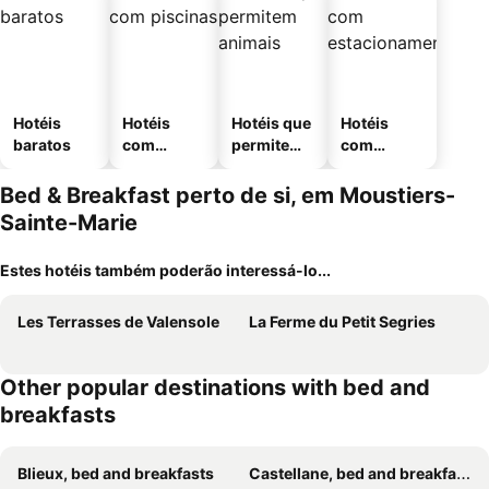
Hotéis
Hotéis
Hotéis que
Hotéis
baratos
com
permitem
com
piscinas
animais
estaciona
mento
Bed & Breakfast perto de si, em Moustiers-
Sainte-Marie
Estes hotéis também poderão interessá-lo...
Les Terrasses de Valensole
La Ferme du Petit Segries
Other popular destinations with bed and
breakfasts
Blieux, bed and breakfasts
Castellane, bed and breakfasts