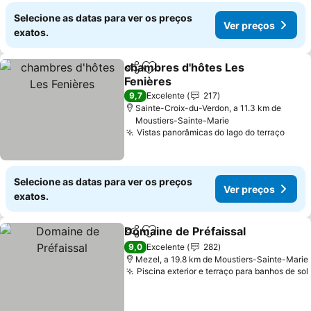
Selecione as datas para ver os preços
Ver preços
exatos.
chambres d'hôtes Les
Partilhar
Adicionar aos favoritos
Fenières
Ver preços
9,7
Excelente
217
Sainte-Croix-du-Verdon, a 11.3 km de
Moustiers-Sainte-Marie
Vistas panorâmicas do lago do terraço
Ver 
Selecione as datas para ver os preços
Ver preços
exatos.
Domaine de Préfaissal
Partilhar
Adicionar aos favoritos
Ver
9,0
Excelente
282
Mezel, a 19.8 km de Moustiers-Sainte-Marie
Piscina exterior e terraço para banhos de sol