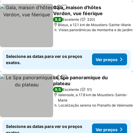
Gaïa, maison d'hôtes
Partilhar
Adicionar aos favoritos
Verdon, vue féerique
Ver preços
9,8
Excelente
320
Blieux, a 12.1 km de Moustiers-Sainte-Marie
Vistas panorâmicas da montanha e do jardim
Selecione as datas para ver os preços
Ver preços
exatos.
Le Spa panoramique du
Partilhar
Adicionar aos favoritos
plateau
Ver preços
9,5
Excelente
51
Valensole, a 17.8 km de Moustiers-Sainte-
Marie
Localização serena no Planalto de Valensole
Selecione as datas para ver os preços
Ver preços
exatos.