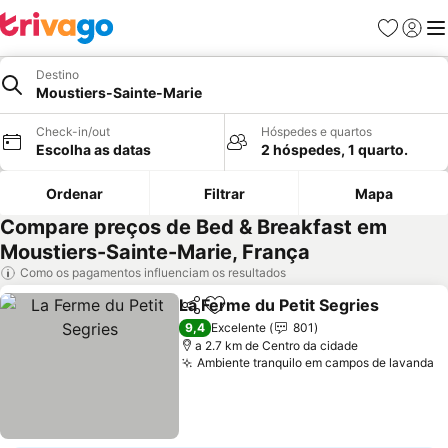
Favoritos
Iniciar
Me
Destino
Moustiers-Sainte-Marie
Check-in/out
Hóspedes e quartos
Escolha as datas
2 hóspedes, 1 quarto.
Ordenar
Filtrar
Mapa
Compare preços de Bed & Breakfast em
Moustiers-Sainte-Marie, França
Como os pagamentos influenciam os resultados
La Ferme du Petit Segries
Partilhar
Adicionar aos favoritos
9,4
Excelente
801
a 2.7 km de Centro da cidade
Ambiente tranquilo em campos de lavanda
V