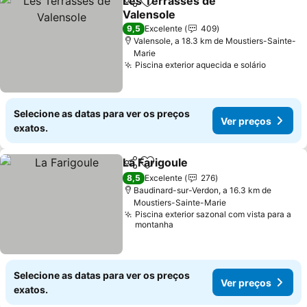
Les Terrasses de
Partilhar
Adicionar aos favoritos
Valensole
Ver preços
9,5
Excelente
409
Valensole, a 18.3 km de Moustiers-Sainte-
Marie
Piscina exterior aquecida e solário
Ver pre
Selecione as datas para ver os preços
Ver preços
exatos.
La Farigoule
Partilhar
Adicionar aos favoritos
Ver preços
8,5
Excelente
276
Baudinard-sur-Verdon, a 16.3 km de
Moustiers-Sainte-Marie
Piscina exterior sazonal com vista para a
montanha
Selecione as datas para ver os preços
Ver preços
exatos.