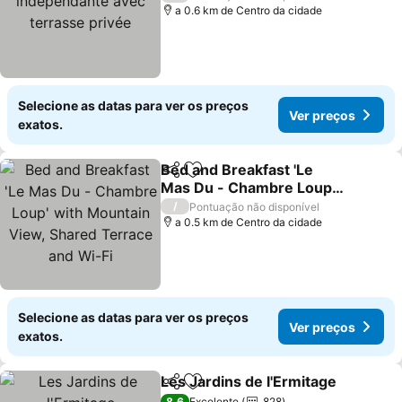
a 0.6 km de Centro da cidade
Selecione as datas para ver os preços
Ver preços
exatos.
Bed and Breakfast 'Le
Partilhar
Adicionar aos favoritos
Mas Du - Chambre Loup'
with Mountain View,
Ver preços
/
Pontuação não disponível
Shared Terrace and Wi-Fi
a 0.5 km de Centro da cidade
Selecione as datas para ver os preços
Ver preços
exatos.
Les Jardins de l'Ermitage
Partilhar
Adicionar aos favoritos
V
8,6
Excelente
828