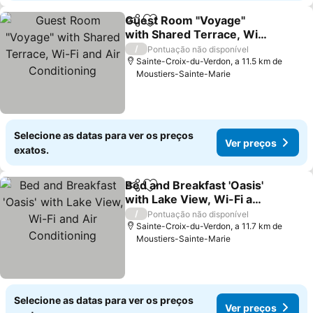
Guest Room "Voyage"
Partilhar
Adicionar aos favoritos
with Shared Terrace, Wi-
Fi and Air Conditioning
Ver preços
/
Pontuação não disponível
Sainte-Croix-du-Verdon, a 11.5 km de
Moustiers-Sainte-Marie
Selecione as datas para ver os preços
Ver preços
exatos.
Bed and Breakfast 'Oasis'
Partilhar
Adicionar aos favoritos
with Lake View, Wi-Fi and
Air Conditioning
Ver preços
/
Pontuação não disponível
Sainte-Croix-du-Verdon, a 11.7 km de
Moustiers-Sainte-Marie
Selecione as datas para ver os preços
Ver preços