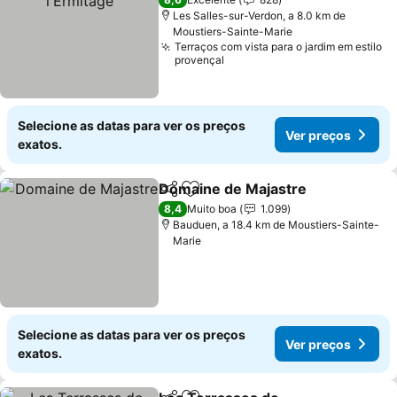
Les Salles-sur-Verdon, a 8.0 km de
Moustiers-Sainte-Marie
Terraços com vista para o jardim em estilo
provençal
Selecione as datas para ver os preços
Ver preços
exatos.
Domaine de Majastre
Partilhar
Adicionar aos favoritos
Ver 
8,4
Muito boa
1.099
Bauduen, a 18.4 km de Moustiers-Sainte-
Marie
Selecione as datas para ver os preços
Ver preços
exatos.