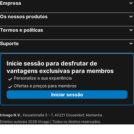
Valderoure, bed and breakfasts
Andon, bed and breakfasts
Empresa
Angles, bed and breakfasts
Les Arcs, bed and breakfasts
Os nossos produtos
Draguignan, bed and breakfasts
Manosque, bed and breakfasts
Reillane, bed and breakfasts
Entrecasteaux, bed and breakfasts
Termos e políticas
Tourrettes, bed and breakfasts
Gréoux-les-Bains, bed and breakfasts
Suporte
La Motte, bed and breakfasts
Saint-Antonin-du-Var, bed and breakfasts
Inicie sessão para desfrutar de
vantagens exclusivas para membros
Personalize a sua experiência
Ofertas e preços para membros
Iniciar sessão
trivago N.V.
, Kesselstraße 5 – 7, 40221 Düsseldorf, Alemanha
Direitos autorais 2026 trivago | Todos os direitos reservados.