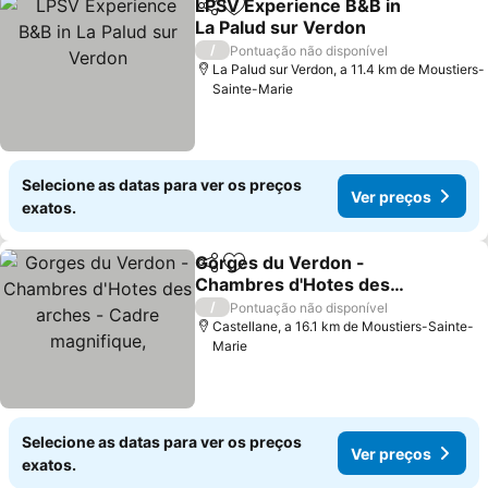
LPSV Experience B&B in
Partilhar
Adicionar aos favoritos
La Palud sur Verdon
Ver preços
/
Pontuação não disponível
La Palud sur Verdon, a 11.4 km de Moustiers-
Sainte-Marie
Selecione as datas para ver os preços
Ver preços
exatos.
Gorges du Verdon -
Partilhar
Adicionar aos favoritos
Chambres d'Hotes des
arches - Cadre
Ver preços
/
Pontuação não disponível
magnifique,
Castellane, a 16.1 km de Moustiers-Sainte-
Marie
Selecione as datas para ver os preços
Ver preços
exatos.