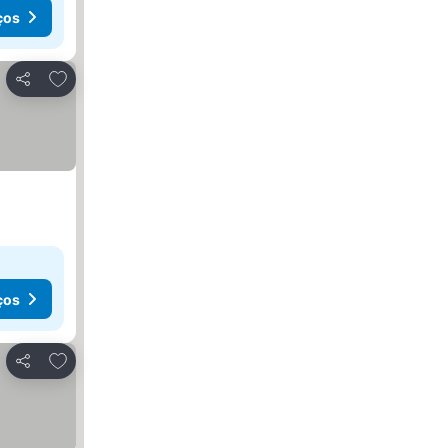
ços
Adicionar aos favoritos
Partilhar
ços
Adicionar aos favoritos
Partilhar