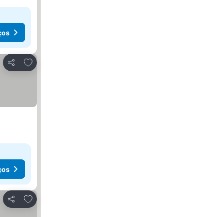
ços
Adicionar aos favoritos
Partilhar
ços
Adicionar aos favoritos
Partilhar