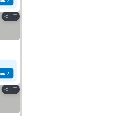
ços
Adicionar aos favoritos
Partilhar
ços
Adicionar aos favoritos
Partilhar