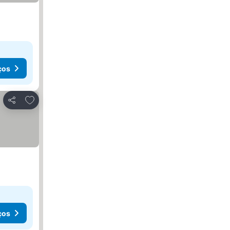
ços
Adicionar aos favoritos
Partilhar
ços