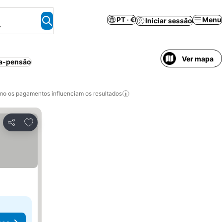
PT · €
Menu
Iniciar sessão
.
Ver mapa
a-pensão
o os pagamentos influenciam os resultados
Adicionar aos favoritos
Partilhar