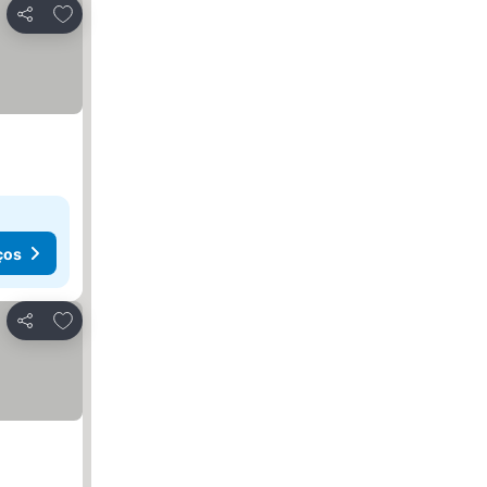
Adicionar aos favoritos
Partilhar
ços
Adicionar aos favoritos
Partilhar