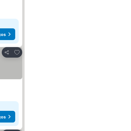
ços
Adicionar aos favoritos
Partilhar
ços