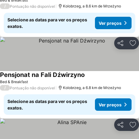
Bed & Breakfast
/
Kolobrzeg, a 8.6 km de Mrzeżyno
Pontuação não disponível
Selecione as datas para ver os preços
Ver preços
exatos.
Partilhar
Ad
Pensjonat na Fali Dźwirzyno
Ver preços
Bed & Breakfast
/
Kolobrzeg, a 6.8 km de Mrzeżyno
Pontuação não disponível
Selecione as datas para ver os preços
Ver preços
exatos.
Partilhar
Ad