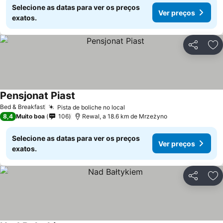
Selecione as datas para ver os preços
Ver preços
exatos.
Partilhar
Ad
Pensjonat Piast
Ver preços
Bed & Breakfast
Pista de boliche no local
Ver preços
8,4
Muito boa
106
Rewal, a 18.6 km de Mrzeżyno
Selecione as datas para ver os preços
Ver preços
exatos.
Partilhar
Ad