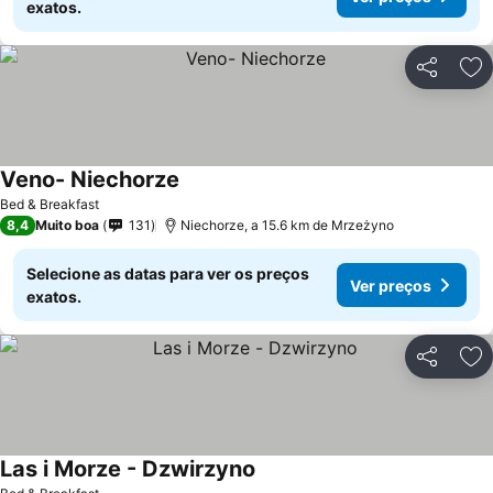
exatos.
Partilhar
Ad
Veno- Niechorze
Ver preços
Bed & Breakfast
8,4
Muito boa
131
Niechorze, a 15.6 km de Mrzeżyno
Selecione as datas para ver os preços
Ver preços
exatos.
Partilhar
Ad
Las i Morze - Dzwirzyno
Ver preços