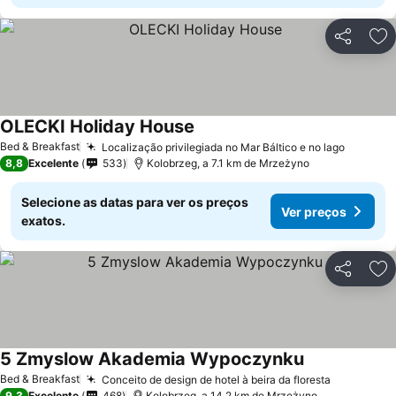
Partilhar
Ad
OLECKI Holiday House
Ver preços
Bed & Breakfast
Localização privilegiada no Mar Báltico e no lago
Ver pre
8,8
Excelente
533
Kolobrzeg, a 7.1 km de Mrzeżyno
Selecione as datas para ver os preços
Ver preços
exatos.
Partilhar
Ad
5 Zmyslow Akademia Wypoczynku
Ver preços
Bed & Breakfast
Conceito de design de hotel à beira da floresta
Ver preço
9,3
Excelente
468
Kolobrzeg, a 14.2 km de Mrzeżyno