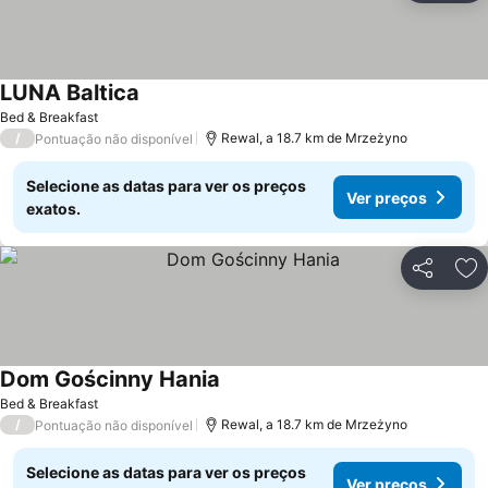
LUNA Baltica
Ver preços
Bed & Breakfast
/
Rewal, a 18.7 km de Mrzeżyno
Pontuação não disponível
Selecione as datas para ver os preços
Ver preços
exatos.
Partilhar
Ad
Dom Gościnny Hania
Ver preços
Bed & Breakfast
/
Rewal, a 18.7 km de Mrzeżyno
Pontuação não disponível
Selecione as datas para ver os preços
Ver preços