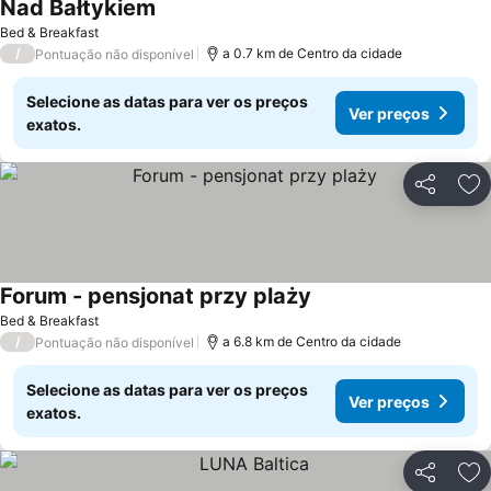
Nad Bałtykiem
Ver preços
Bed & Breakfast
/
a 0.7 km de Centro da cidade
Pontuação não disponível
Selecione as datas para ver os preços
Ver preços
exatos.
Partilhar
Ad
Forum - pensjonat przy plaży
Ver preços
Bed & Breakfast
/
a 6.8 km de Centro da cidade
Pontuação não disponível
Selecione as datas para ver os preços
Ver preços
exatos.
Partilhar
Ad