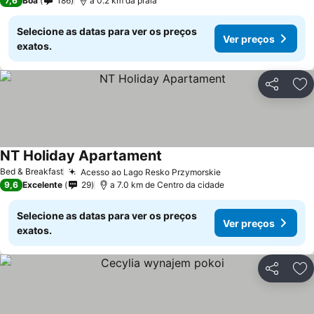
7,6
Boa
186
a 0.2 km da praia
Selecione as datas para ver os preços
Ver preços
exatos.
Partilhar
Ad
NT Holiday Apartament
Ver preços
Bed & Breakfast
Acesso ao Lago Resko Przymorskie
Ver preços
9,6
Excelente
29
a 7.0 km de Centro da cidade
Selecione as datas para ver os preços
Ver preços
exatos.
Partilhar
Ad