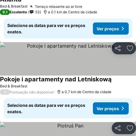
Ver preços
Bed & Breakfast
Terraço relaxante ao ar livre
Ver preços
9,1
Excelente
53
a 0.1 km de Centro da cidade
Selecione as datas para ver os preços
Ver preços
exatos.
Partilhar
Ad
Pokoje i apartamenty nad Letniskową
Ver preço
Bed & Breakfast
/
a 0.7 km de Centro da cidade
Pontuação não disponível
Selecione as datas para ver os preços
Ver preços
exatos.
Partilhar
Ad