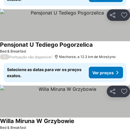
Partilhar
Ad
Pensjonat U Tediego Pogorzelica
Ver preços
Bed & Breakfast
/
Niechorze, a 12.3 km de Mrzeżyno
Pontuação não disponível
Selecione as datas para ver os preços
Ver preços
exatos.
Partilhar
Ad
Willa Miruna W Grzybowie
Ver preços
Bed & Breakfast