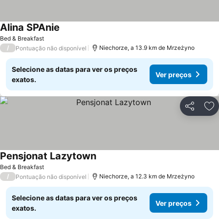
Alina SPAnie
Ver preços
Bed & Breakfast
/
Niechorze, a 13.9 km de Mrzeżyno
Pontuação não disponível
Selecione as datas para ver os preços
Ver preços
exatos.
Partilhar
Ad
Pensjonat Lazytown
Ver preços
Bed & Breakfast
/
Niechorze, a 12.3 km de Mrzeżyno
Pontuação não disponível
Selecione as datas para ver os preços
Ver preços
exatos.