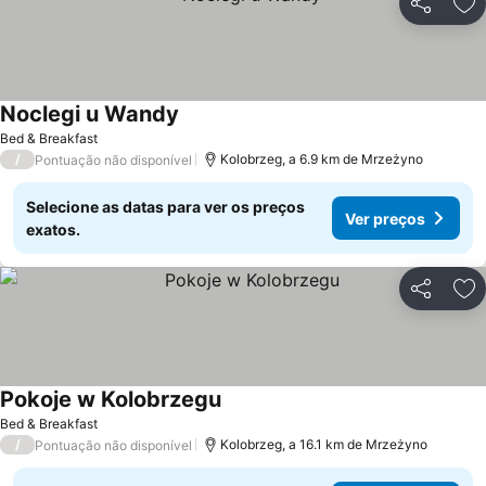
Partilhar
Ad
Noclegi u Wandy
Ver preços
Bed & Breakfast
/
Kolobrzeg, a 6.9 km de Mrzeżyno
Pontuação não disponível
Selecione as datas para ver os preços
Ver preços
exatos.
Partilhar
Ad
Pokoje w Kolobrzegu
Ver preços
Bed & Breakfast
/
Kolobrzeg, a 16.1 km de Mrzeżyno
Pontuação não disponível