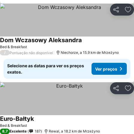
Partilhar
Ad
Dom Wczasowy Aleksandra
Ver preços
Bed & Breakfast
/
Niechorze, a 15.9 km de Mrzeżyno
Pontuação não disponível
Selecione as datas para ver os preços
Ver preços
exatos.
Partilhar
Ad
Euro-Bałtyk
Ver preços
Bed & Breakfast
8,7
Excelente
187
Rewal, a 18.2 km de Mrzeżyno