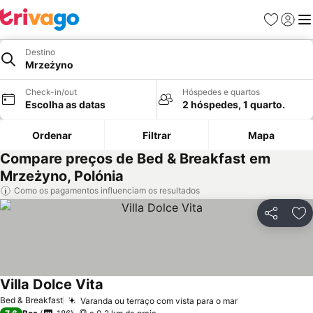
Favoritos
Iniciar
Me
Destino
Mrzeżyno
Check-in/out
Hóspedes e quartos
Escolha as datas
2 hóspedes, 1 quarto.
Ordenar
Filtrar
Mapa
Compare preços de Bed & Breakfast em
Mrzeżyno, Polónia
Como os pagamentos influenciam os resultados
Partilhar
Ad
Villa Dolce Vita
Ver preços
Bed & Breakfast
Varanda ou terraço com vista para o mar
Ver preços