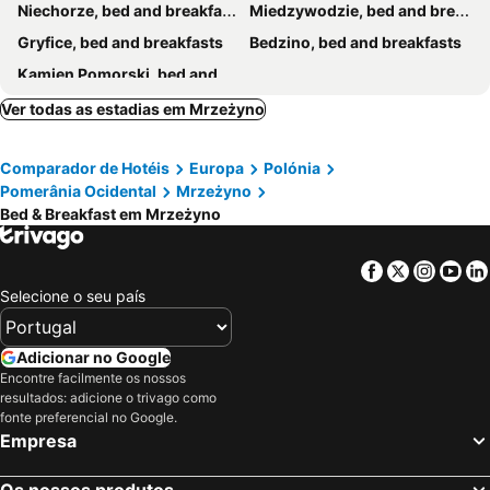
Niechorze, bed and breakfasts
Miedzywodzie, bed and breakfasts
Gryfice, bed and breakfasts
Bedzino, bed and breakfasts
Kamien Pomorski, bed and breakfasts
Ver todas as estadias em Mrzeżyno
Comparador de Hotéis
Europa
Polónia
Pomerânia Ocidental
Mrzeżyno
Bed & Breakfast em Mrzeżyno
Facebook
Twitter
Insta
Yo
Selecione o seu país
Adicionar no Google
Encontre facilmente os nossos
resultados: adicione o trivago como
fonte preferencial no Google.
Empresa
Os nossos produtos