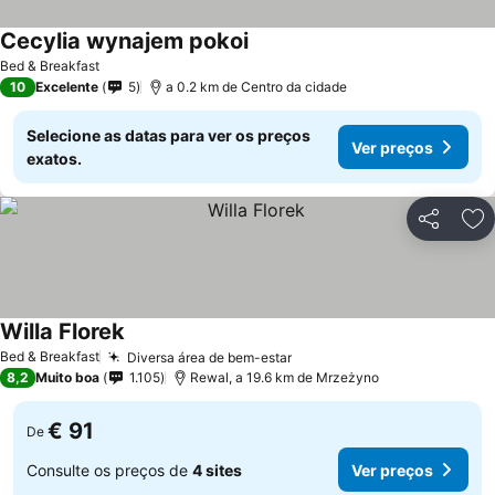
Cecylia wynajem pokoi
Ver preços
Bed & Breakfast
10
Excelente
5
a 0.2 km de Centro da cidade
Selecione as datas para ver os preços
Ver preços
exatos.
Partilhar
Ad
Willa Florek
Ver preços
Bed & Breakfast
Diversa área de bem-estar
Ver preços
8,2
Muito boa
1.105
Rewal, a 19.6 km de Mrzeżyno
€ 91
De
Consulte os preços de
4 sites
Ver preços