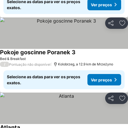
Selecione as datas para ver os preços
Ver preços
exatos.
Partilhar
Ad
Pokoje goscinne Poranek 3
Ver preços
Bed & Breakfast
/
Kolobrzeg, a 12.9 km de Mrzeżyno
Pontuação não disponível
Selecione as datas para ver os preços
Ver preços
exatos.
Partilhar
Ad
Atlanta