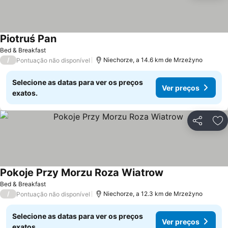
Piotruś Pan
Ver preços
Bed & Breakfast
/
Niechorze, a 14.6 km de Mrzeżyno
Pontuação não disponível
Selecione as datas para ver os preços
Ver preços
exatos.
Partilhar
Ad
Pokoje Przy Morzu Roza Wiatrow
Ver preços
Bed & Breakfast
/
Niechorze, a 12.3 km de Mrzeżyno
Pontuação não disponível
Selecione as datas para ver os preços
Ver preços
exatos.