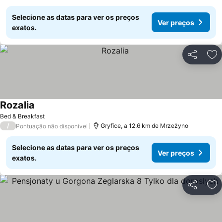
Selecione as datas para ver os preços
Ver preços
exatos.
Partilhar
Ad
Rozalia
Ver preços
Bed & Breakfast
/
Gryfice, a 12.6 km de Mrzeżyno
Pontuação não disponível
Selecione as datas para ver os preços
Ver preços
exatos.
Partilhar
Ad