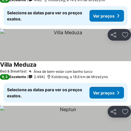
Selecione as datas para ver os preços
Ver preços
exatos.
Partilhar
Ad
Villa Meduza
Ver preços
Bed & Breakfast
Área de bem-estar com banho turco
Ver preços
9,3
Excelente
2.494
Kolobrzeg, a 18.6 km de Mrzeżyno
Selecione as datas para ver os preços
Ver preços
exatos.
Partilhar
Ad