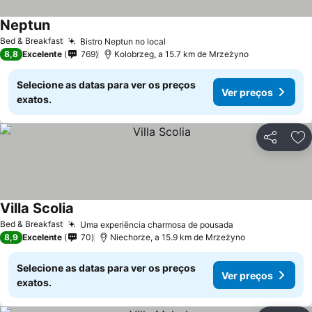
Neptun
Ver preços
Bed & Breakfast
Bistro Neptun no local
Ver preços
8,8
Excelente
769
Kolobrzeg, a 15.7 km de Mrzeżyno
Selecione as datas para ver os preços
Ver preços
exatos.
Partilhar
Ad
Villa Scolia
Ver preços
Bed & Breakfast
Uma experiência charmosa de pousada
Ver preços
8,9
Excelente
70
Niechorze, a 15.9 km de Mrzeżyno
Selecione as datas para ver os preços
Ver preços
exatos.