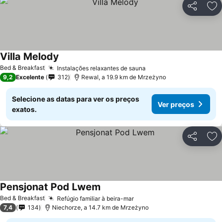
Partilhar
Ad
Villa Melody
Ver preços
Bed & Breakfast
Instalações relaxantes de sauna
Ver preços
9,2
Excelente
312
Rewal, a 19.9 km de Mrzeżyno
Selecione as datas para ver os preços
Ver preços
exatos.
Partilhar
Ad
Pensjonat Pod Lwem
Ver preços
Bed & Breakfast
Refúgio familiar à beira-mar
Ver preços
7,4
134
Niechorze, a 14.7 km de Mrzeżyno