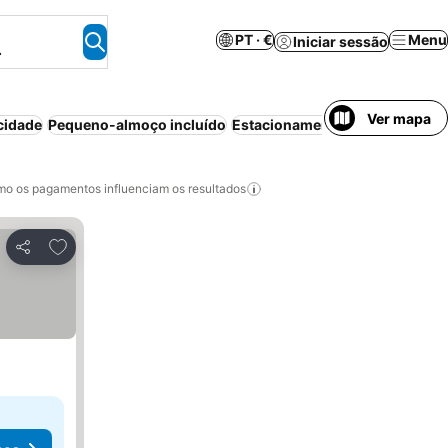
PT · €
Menu
Iniciar sessão
.
Ver mapa
cidade
Pequeno-almoço incluído
Estacionamento
Ar condicion
o os pagamentos influenciam os resultados
Adicionar aos favoritos
Partilhar