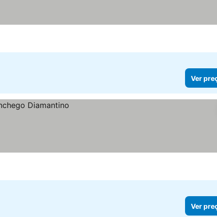
Ver pre
Ver pre