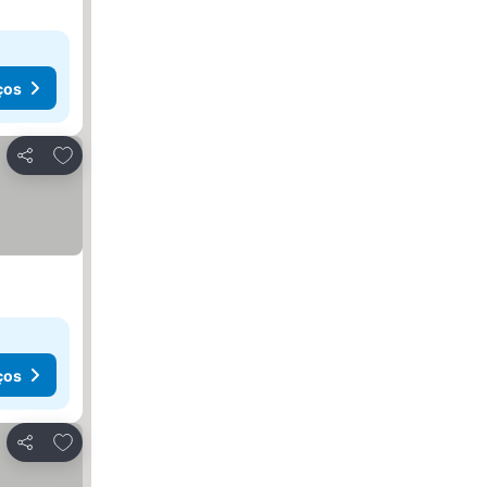
ços
Adicionar aos favoritos
Partilhar
ços
Adicionar aos favoritos
Partilhar