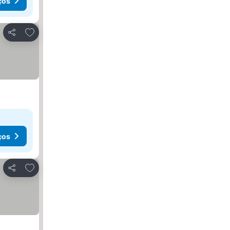
ços
Adicionar aos favoritos
Partilhar
ços
Adicionar aos favoritos
Partilhar