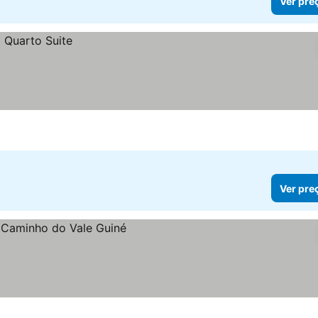
Ver pre
Ver pre