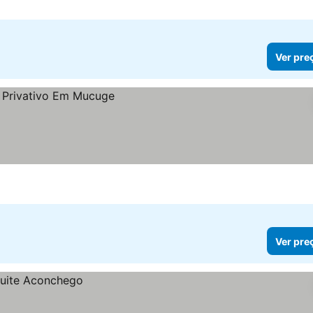
Ver pre
Ver pre