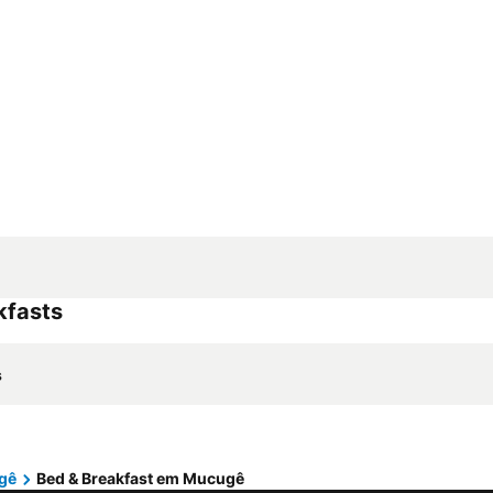
kfasts
s
gê
Bed & Breakfast em Mucugê