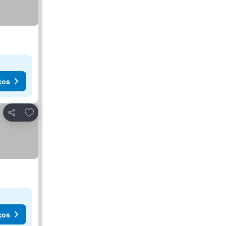
ços
Adicionar aos favoritos
Partilhar
ços