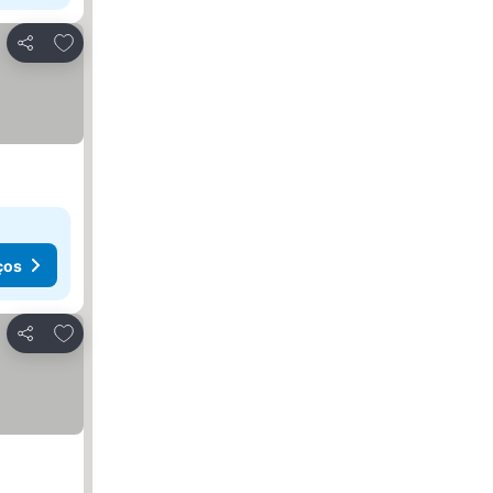
Adicionar aos favoritos
Partilhar
ços
Adicionar aos favoritos
Partilhar