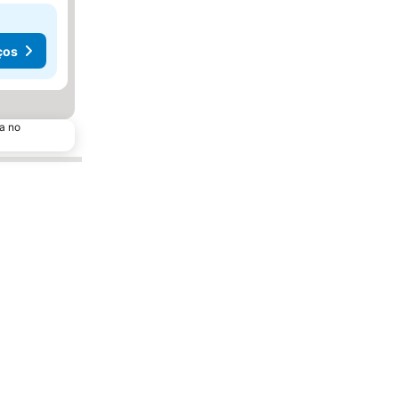
ços
a no