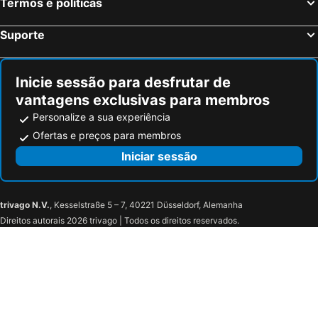
Termos e políticas
Saint-André d'Embrun, bed and breakfasts
Villar Pellice, bed and breakfasts
Mont-Dauphin, bed and breakfasts
La Chambre, bed and breakfasts
Suporte
Saint-Véran, bed and breakfasts
Oz, bed and breakfasts
Inicie sessão para desfrutar de
vantagens exclusivas para membros
Personalize a sua experiência
Ofertas e preços para membros
Iniciar sessão
trivago N.V.
, Kesselstraße 5 – 7, 40221 Düsseldorf, Alemanha
Direitos autorais 2026 trivago | Todos os direitos reservados.