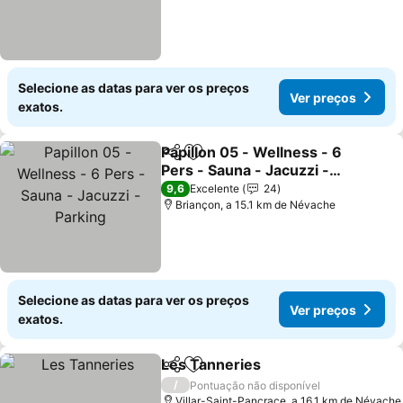
Selecione as datas para ver os preços
Ver preços
exatos.
Papillon 05 - Wellness - 6
Partilhar
Adicionar aos favoritos
Pers - Sauna - Jacuzzi -
Parking
9,6
Excelente
24
Briançon, a 15.1 km de Névache
Selecione as datas para ver os preços
Ver preços
exatos.
Les Tanneries
Partilhar
Adicionar aos favoritos
/
Pontuação não disponível
Villar-Saint-Pancrace, a 16.1 km de Névache