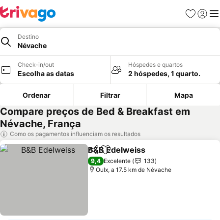
Favoritos
Iniciar
Me
Destino
Névache
Check-in/out
Hóspedes e quartos
Escolha as datas
2 hóspedes, 1 quarto.
Ordenar
Filtrar
Mapa
Compare preços de Bed & Breakfast em
Névache, França
Como os pagamentos influenciam os resultados
B&B Edelweiss
Partilhar
Adicionar aos favoritos
9,4
Excelente
133
Oulx, a 17.5 km de Névache