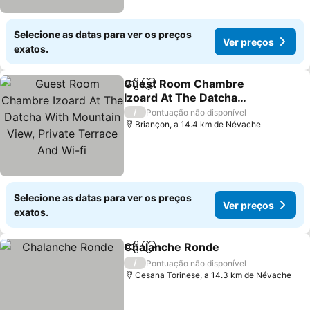
Selecione as datas para ver os preços
Ver preços
exatos.
Guest Room Chambre
Partilhar
Adicionar aos favoritos
Izoard At The Datcha
With Mountain View,
/
Pontuação não disponível
Private Terrace And Wi-fi
Briançon, a 14.4 km de Névache
Selecione as datas para ver os preços
Ver preços
exatos.
Chalanche Ronde
Partilhar
Adicionar aos favoritos
/
Pontuação não disponível
Cesana Torinese, a 14.3 km de Névache