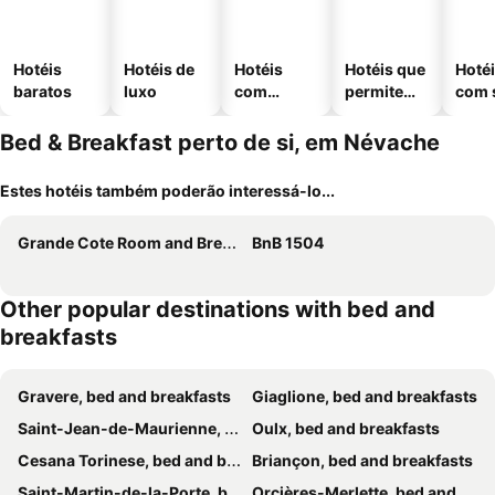
Hotéis
Hotéis de
Hotéis
Hotéis que
Hoté
baratos
luxo
com
permitem
com 
piscinas
animais
Bed & Breakfast perto de si, em Névache
Estes hotéis também poderão interessá-lo...
Grande Cote Room and Breakfast
BnB 1504
Other popular destinations with bed and
breakfasts
Gravere, bed and breakfasts
Giaglione, bed and breakfasts
Saint-Jean-de-Maurienne, bed and breakfasts
Oulx, bed and breakfasts
Cesana Torinese, bed and breakfasts
Briançon, bed and breakfasts
Saint-Martin-de-la-Porte, bed and breakfasts
Orcières-Merlette, bed and breakfasts