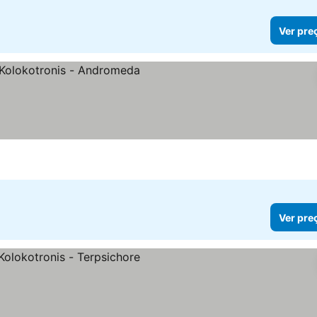
Ver pre
Ver pre