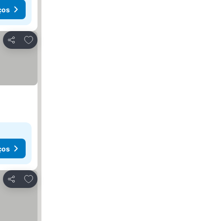
ços
Adicionar aos favoritos
Partilhar
ços
Adicionar aos favoritos
Partilhar