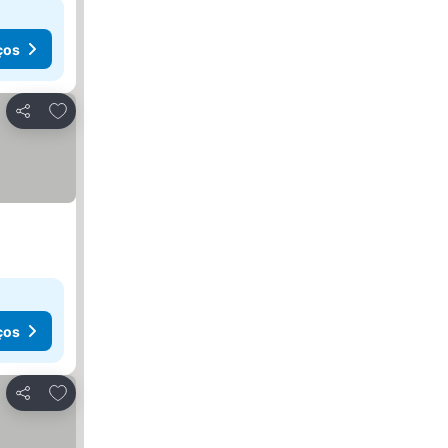
ços
Adicionar aos favoritos
Partilhar
ços
Adicionar aos favoritos
Partilhar