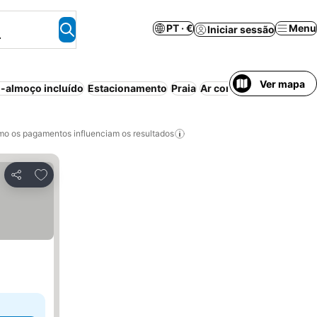
PT · €
Menu
Iniciar sessão
.
Ver mapa
-almoço incluído
Estacionamento
Praia
Ar condicionado
Aparth
o os pagamentos influenciam os resultados
Adicionar aos favoritos
Partilhar