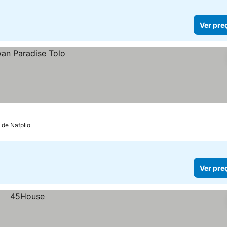
Ver pre
m de Nafplio
Ver pre