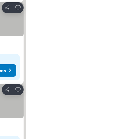
Adicionar aos favoritos
Partilhar
ços
Adicionar aos favoritos
Partilhar