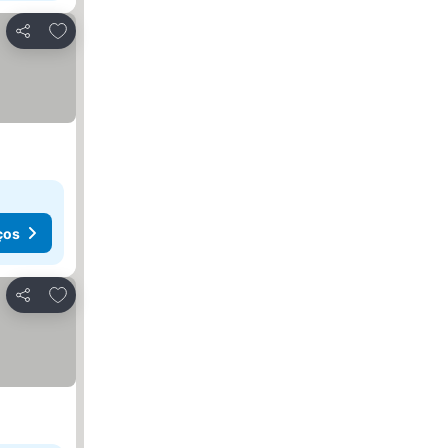
Adicionar aos favoritos
Partilhar
ços
Adicionar aos favoritos
Partilhar