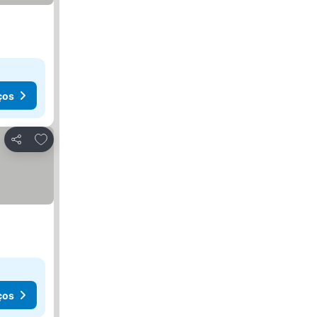
ços
Adicionar aos favoritos
Partilhar
ços