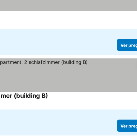
Ver pre
mer (building B)
Ver pre