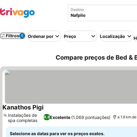
Destino
Filtros
1
Ordenar por
Preço
Localização
H
Compare preços de Bed & B
Kanathos Pigi
Instalações de
Excelente
(1.069 pontuações)
9,8
a 1.9 km de
spa completas
Selecione as datas para ver os preços exatos.