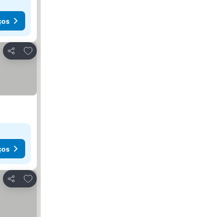
ços
Adicionar aos favoritos
Partilhar
ços
Adicionar aos favoritos
Partilhar