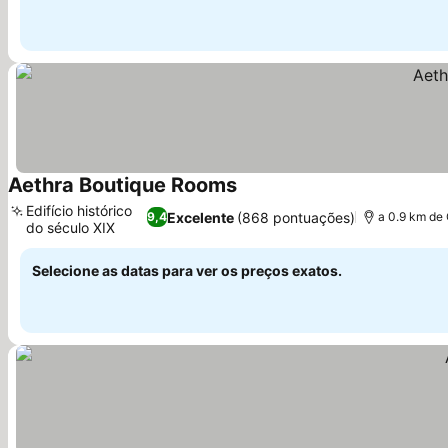
Aethra Boutique Rooms
Edifício histórico
Excelente
(868 pontuações)
9,4
a 0.9 km de
do século XIX
Selecione as datas para ver os preços exatos.