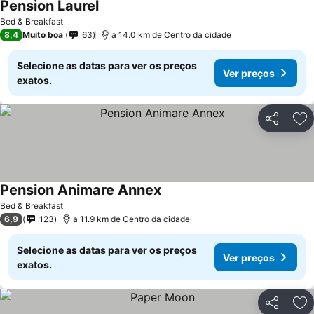
Pension Laurel
Bed & Breakfast
8,4
Muito boa
63
a 14.0 km de Centro da cidade
Selecione as datas para ver os preços
Ver preços
exatos.
Partilhar
Ad
Pension Animare Annex
Bed & Breakfast
6,9
123
a 11.9 km de Centro da cidade
Selecione as datas para ver os preços
Ver preços
exatos.
Partilhar
Ad