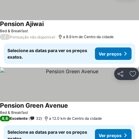
Pension Ajiwai
Bed & Breakfast
/
a 8.9 km de Centro da cidade
Pontuação não disponível
Selecione as datas para ver os preços
Ver preços
exatos.
Partilhar
Ad
Pension Green Avenue
Bed & Breakfast
8,6
Excelente
32
a 12.0 km de Centro da cidade
Selecione as datas para ver os preços
Ver preços
exatos.