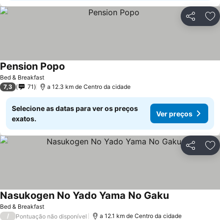
Partilhar
Ad
Pension Popo
Bed & Breakfast
7,3
71
a 12.3 km de Centro da cidade
Selecione as datas para ver os preços
Ver preços
exatos.
Partilhar
Ad
Nasukogen No Yado Yama No Gaku
Bed & Breakfast
/
a 12.1 km de Centro da cidade
Pontuação não disponível