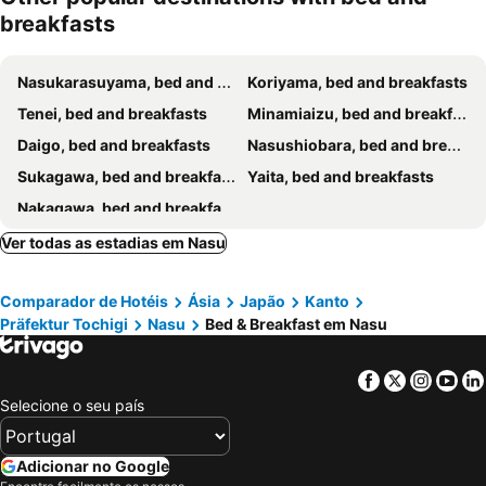
breakfasts
Nasukarasuyama, bed and breakfasts
Koriyama, bed and breakfasts
Tenei, bed and breakfasts
Minamiaizu, bed and breakfasts
Daigo, bed and breakfasts
Nasushiobara, bed and breakfasts
Sukagawa, bed and breakfasts
Yaita, bed and breakfasts
Nakagawa, bed and breakfasts
Ver todas as estadias em Nasu
Comparador de Hotéis
Ásia
Japão
Kanto
Präfektur Tochigi
Nasu
Bed & Breakfast em Nasu
Facebook
Twitter
Insta
Yo
Selecione o seu país
Adicionar no Google