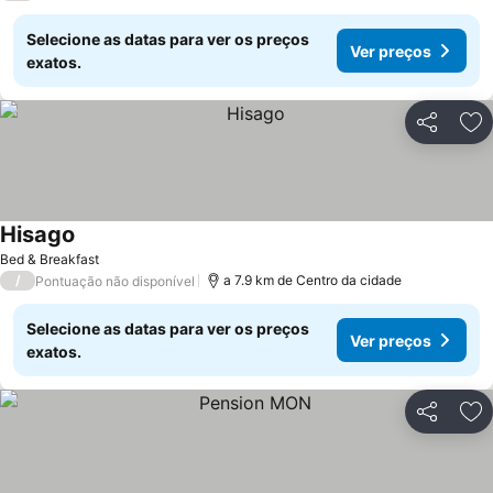
Selecione as datas para ver os preços
Ver preços
exatos.
Partilhar
Ad
Hisago
Bed & Breakfast
/
a 7.9 km de Centro da cidade
Pontuação não disponível
Selecione as datas para ver os preços
Ver preços
exatos.
Partilhar
Ad