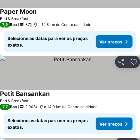
Paper Moon
Bed & Breakfast
7,9
Boa
37
a 12.8 km de Centro da cidade
Selecione as datas para ver os preços
Ver preços
exatos.
Partilhar
Ad
Petit Bansankan
Bed & Breakfast
7,7
Boa
2.008
a 14.0 km de Centro da cidade
Selecione as datas para ver os preços
Ver preços
exatos.