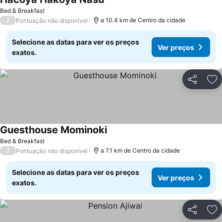
Bed & Breakfast
/
a 10.4 km de Centro da cidade
Pontuação não disponível
Selecione as datas para ver os preços
Ver preços
exatos.
Partilhar
Ad
Guesthouse Mominoki
Bed & Breakfast
/
a 7.1 km de Centro da cidade
Pontuação não disponível
Selecione as datas para ver os preços
Ver preços
exatos.
Partilhar
Ad