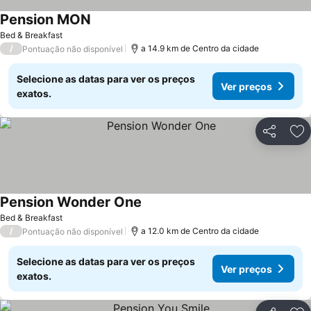
Pension MON
Bed & Breakfast
/
a 14.9 km de Centro da cidade
Pontuação não disponível
Selecione as datas para ver os preços
Ver preços
exatos.
Partilhar
Ad
Pension Wonder One
Bed & Breakfast
/
a 12.0 km de Centro da cidade
Pontuação não disponível
Selecione as datas para ver os preços
Ver preços
exatos.