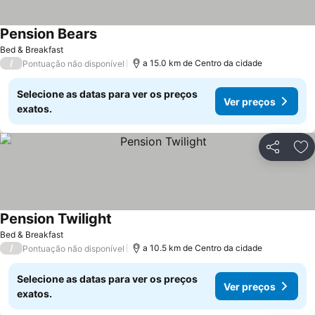
Pension Bears
Bed & Breakfast
/
a 15.0 km de Centro da cidade
Pontuação não disponível
Selecione as datas para ver os preços
Ver preços
exatos.
Partilhar
Ad
Pension Twilight
Bed & Breakfast
/
a 10.5 km de Centro da cidade
Pontuação não disponível
Selecione as datas para ver os preços
Ver preços
exatos.