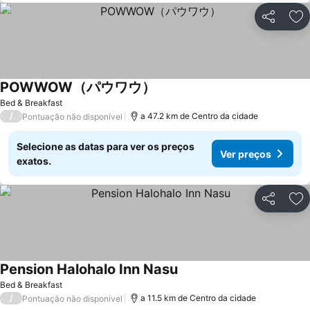
Partilhar
Ad
POWWOW（パウワウ）
Bed & Breakfast
/
a 47.2 km de Centro da cidade
Pontuação não disponível
Selecione as datas para ver os preços
Ver preços
exatos.
Partilhar
Ad
Pension Halohalo Inn Nasu
Bed & Breakfast
/
a 11.5 km de Centro da cidade
Pontuação não disponível