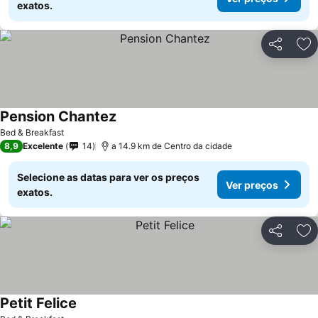
exatos.
Partilhar
Ad
Pension Chantez
Bed & Breakfast
8,9
Excelente
14
a 14.9 km de Centro da cidade
Selecione as datas para ver os preços
Ver preços
exatos.
Partilhar
Ad
Petit Felice