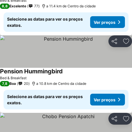
Bed & Breakfast
8,8
Excelente
77
a 11.4 km de Centro da cidade
Selecione as datas para ver os preços
Ver preços
exatos.
Partilhar
Ad
Pension Hummingbird
Bed & Breakfast
7,8
Boa
20
a 10.8 km de Centro da cidade
Selecione as datas para ver os preços
Ver preços
exatos.
Partilhar
Ad