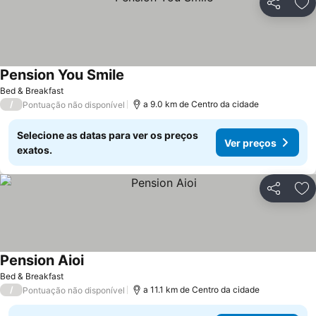
Partilhar
Ad
Pension You Smile
Bed & Breakfast
/
a 9.0 km de Centro da cidade
Pontuação não disponível
Selecione as datas para ver os preços
Ver preços
exatos.
Partilhar
Ad
Pension Aioi
Bed & Breakfast
/
a 11.1 km de Centro da cidade
Pontuação não disponível