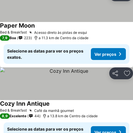
Paper Moon
Bed & Breakfast
Acesso direto às pistas de esqui
7,9
Boa
223
a 11.3 km de Centro da cidade
Selecione as datas para ver os preços
Ver preços
exatos.
Partilhar
Ad
Cozy Inn Antique
Bed & Breakfast
Café da manhã gourmet
8,9
Excelente
44
a 13.8 km de Centro da cidade
Selecione as datas para ver os preços
Ver preços