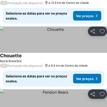
/
a 12.5 km de Centro da cidade
Pontuação não disponível
Selecione as datas para ver os preços
Ver preços
exatos.
Partilhar
Ad
Chouette
Bed & Breakfast
/
a 9.4 km de Centro da cidade
Pontuação não disponível
Selecione as datas para ver os preços
Ver preços
exatos.
Partilhar
Ad