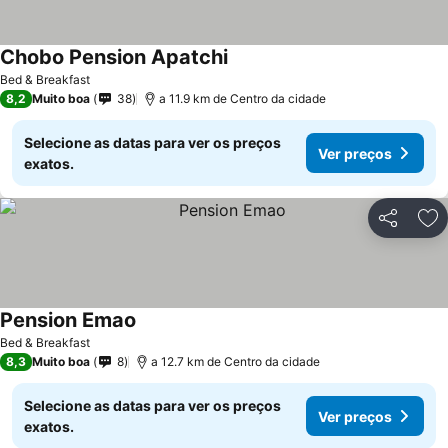
Chobo Pension Apatchi
Bed & Breakfast
8,2
Muito boa
38
a 11.9 km de Centro da cidade
Selecione as datas para ver os preços
Ver preços
exatos.
Partilhar
Ad
Pension Emao
Bed & Breakfast
8,3
Muito boa
8
a 12.7 km de Centro da cidade
Selecione as datas para ver os preços
Ver preços
exatos.