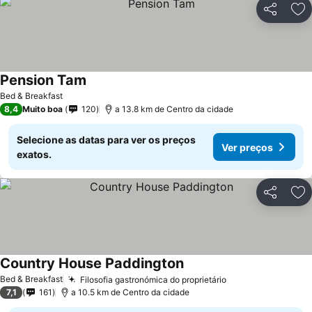
Partilhar
Ad
Pension Tam
Bed & Breakfast
8,4
Muito boa
120
a 13.8 km de Centro da cidade
Selecione as datas para ver os preços
Ver preços
exatos.
Partilhar
Ad
Country House Paddington
Bed & Breakfast
Filosofia gastronómica do proprietário
7,1
161
a 10.5 km de Centro da cidade