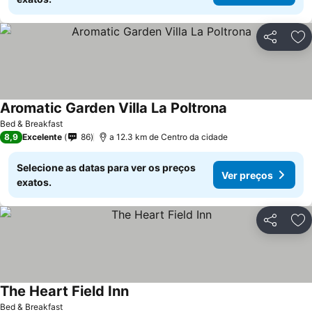
Partilhar
Ad
Aromatic Garden Villa La Poltrona
Bed & Breakfast
8,9
Excelente
86
a 12.3 km de Centro da cidade
Selecione as datas para ver os preços
Ver preços
exatos.
Partilhar
Ad
The Heart Field Inn
Bed & Breakfast