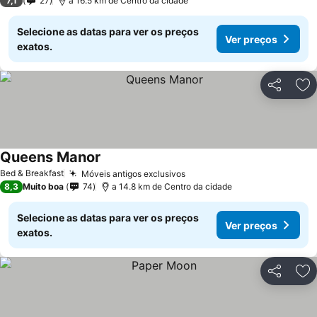
7,1
27
a 16.5 km de Centro da cidade
Selecione as datas para ver os preços
Ver preços
exatos.
Partilhar
Ad
Queens Manor
Bed & Breakfast
Móveis antigos exclusivos
8,3
Muito boa
74
a 14.8 km de Centro da cidade
Selecione as datas para ver os preços
Ver preços
exatos.
Partilhar
Ad