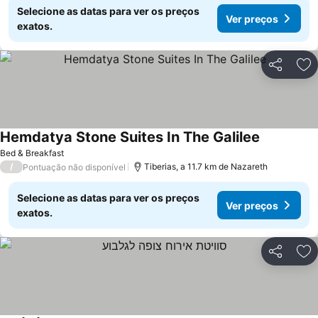
Selecione as datas para ver os preços
Ver preços
exatos.
Partilhar
Ad
Hemdatya Stone Suites In The Galilee
Ver preços
Bed & Breakfast
/
Tiberias, a 11.7 km de Nazareth
Pontuação não disponível
Selecione as datas para ver os preços
Ver preços
exatos.
Partilhar
Ad