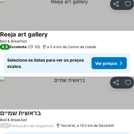
Partilhar
Ad
Reeja art gallery
Ver preços
Bed & Breakfast
8,9
Excelente
55
a 0.4 km de Centro da cidade
Selecione as datas para ver os preços
Ver preços
exatos.
Partilhar
Ad
בראשית שמיים
Ver preços
Bed & Breakfast
/
Yavne'el, a 19.5 km de Nazareth
Pontuação não disponível