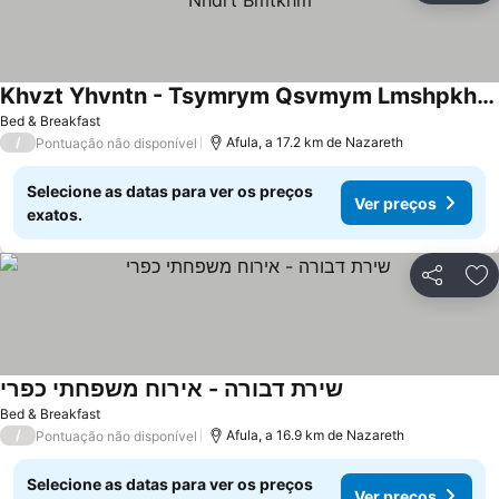
Khvzt Yhvntn - Tsymrym Qsvmym Lmshpkhvt `m Brykh Nhdrt Bmtkhm
Ver preços
Bed & Breakfast
/
Afula, a 17.2 km de Nazareth
Pontuação não disponível
Selecione as datas para ver os preços
Ver preços
exatos.
Partilhar
Ad
שירת דבורה - אירוח משפחתי כפרי
Ver preços
Bed & Breakfast
/
Afula, a 16.9 km de Nazareth
Pontuação não disponível
Selecione as datas para ver os preços
Ver preços