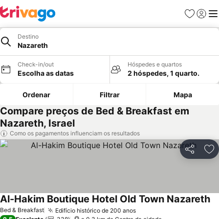
Favoritos
Iniciar
Me
Destino
Nazareth
Check-in/out
Hóspedes e quartos
Escolha as datas
2 hóspedes, 1 quarto.
Ordenar
Filtrar
Mapa
Compare preços de Bed & Breakfast em
Nazareth, Israel
Como os pagamentos influenciam os resultados
Partilhar
Ad
Al-Hakim Boutique Hotel Old Town Nazareth
Ve
Bed & Breakfast
Edifício histórico de 200 anos
Ver preços