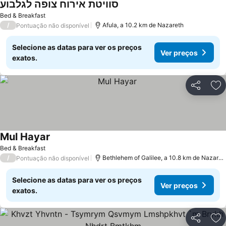
סוויטת אירוח צופה לגלבוע
Ver preços
Bed & Breakfast
/
Afula, a 10.2 km de Nazareth
Pontuação não disponível
Selecione as datas para ver os preços
Ver preços
exatos.
Partilhar
Ad
Mul Hayar
Ver preços
Bed & Breakfast
/
Bethlehem of Galilee, a 10.8 km de Nazaret
Pontuação não disponível
Selecione as datas para ver os preços
Ver preços
exatos.
Partilhar
Ad