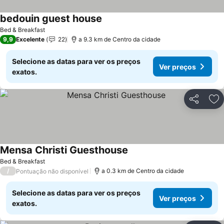
bedouin guest house
Ver preços
Bed & Breakfast
9,9
Excelente
22
a 9.3 km de Centro da cidade
Selecione as datas para ver os preços
Ver preços
exatos.
Partilhar
Ad
Mensa Christi Guesthouse
Ver preços
Bed & Breakfast
/
a 0.3 km de Centro da cidade
Pontuação não disponível
Selecione as datas para ver os preços
Ver preços
exatos.