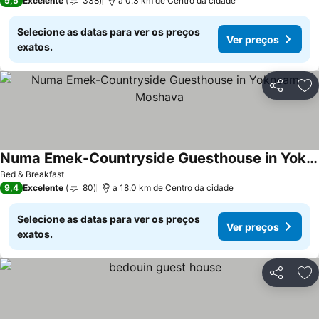
9,5
Excelente
338
a 0.3 km de Centro da cidade
Selecione as datas para ver os preços
Ver preços
exatos.
Partilhar
Ad
Numa Emek-Countryside Guesthouse in Yokneam Moshava
Ver preços
Bed & Breakfast
9,4
Excelente
80
a 18.0 km de Centro da cidade
Selecione as datas para ver os preços
Ver preços
exatos.
Partilhar
Ad