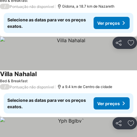
Bed & Breakfast
/
Gidona, a 18.7 km de Nazareth
Pontuação não disponível
Selecione as datas para ver os preços
Ver preços
exatos.
Partilhar
Ad
Villa Nahalal
Ver preços
Bed & Breakfast
/
a 9.4 km de Centro da cidade
Pontuação não disponível
Selecione as datas para ver os preços
Ver preços
exatos.
Partilhar
Ad