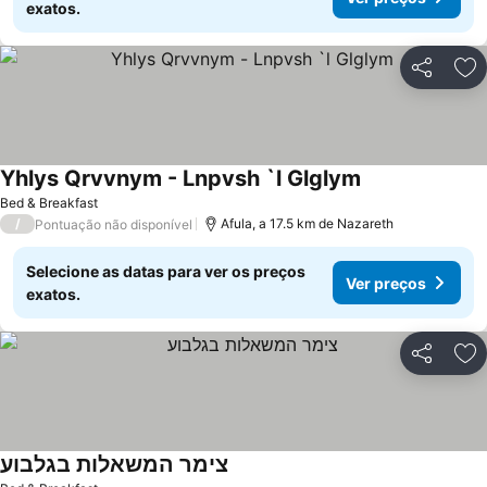
exatos.
Partilhar
Ad
Yhlys Qrvvnym - Lnpvsh `l Glglym
Ver preços
Bed & Breakfast
/
Afula, a 17.5 km de Nazareth
Pontuação não disponível
Selecione as datas para ver os preços
Ver preços
exatos.
Partilhar
Ad
צימר המשאלות בגלבוע
Ver preços