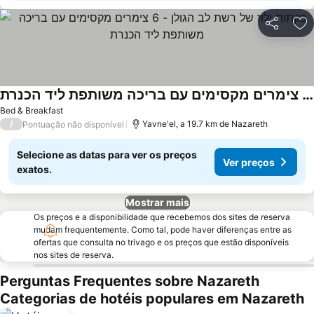
Partilhar
Ad
בקתות ילוז של רשת לב הגולן - 6 צימרים מקסימים עם בריכה משותפת ליד הכנרת
Ver preços
Bed & Breakfast
/
Yavne'el, a 19.7 km de Nazareth
Pontuação não disponível
Selecione as datas para ver os preços
Ver preços
exatos.
Mostrar mais
Os preços e a disponibilidade que recebemos dos sites de reserva
mudam frequentemente. Como tal, pode haver diferenças entre as
ofertas que consulta no trivago e os preços que estão disponíveis
nos sites de reserva.
Perguntas Frequentes sobre Nazareth
Categorias de hotéis populares em Nazareth