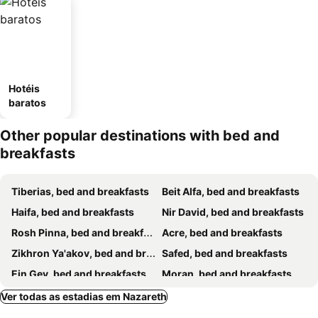
Hotéis
baratos
Other popular destinations with bed and
breakfasts
Tiberias, bed and breakfasts
Beit Alfa, bed and breakfasts
Haifa, bed and breakfasts
Nir David, bed and breakfasts
Rosh Pinna, bed and breakfasts
Acre, bed and breakfasts
Zikhron Ya'akov, bed and breakfasts
Safed, bed and breakfasts
Ein Gev, bed and breakfasts
Moran, bed and breakfasts
Ramot, bed and breakfasts
Had Nes, bed and breakfasts
Ver todas as estadias em Nazareth
Sede Eli'ezer, bed and breakfasts
Kadarim, bed and breakfasts