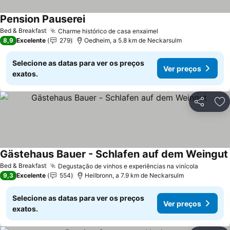
Pension Pauserei
Bed & Breakfast
Charme histórico de casa enxaimel
8,9
Excelente
279
Oedheim, a 5.8 km de Neckarsulm
Selecione as datas para ver os preços
Ver preços
exatos.
Partilhar
Ad
Gästehaus Bauer - Schlafen auf dem Weingut
Bed & Breakfast
Degustação de vinhos e experiências na vinícola
9,3
Excelente
554
Heilbronn, a 7.9 km de Neckarsulm
Selecione as datas para ver os preços
Ver preços
exatos.