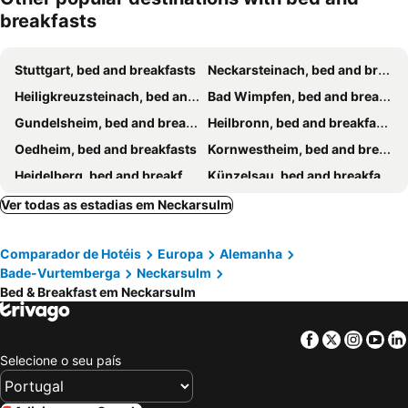
breakfasts
Stuttgart, bed and breakfasts
Neckarsteinach, bed and breakfasts
Heiligkreuzsteinach, bed and breakfasts
Bad Wimpfen, bed and breakfasts
Gundelsheim, bed and breakfasts
Heilbronn, bed and breakfasts
Oedheim, bed and breakfasts
Kornwestheim, bed and breakfasts
Heidelberg, bed and breakfasts
Künzelsau, bed and breakfasts
Bruchsal, bed and breakfasts
Oberderdingen, bed and breakfasts
Ver todas as estadias em Neckarsulm
Sinsheim, bed and breakfasts
Buchen, bed and breakfasts
Comparador de Hotéis
Europa
Alemanha
Flein, bed and breakfasts
Nordheim, bed and breakfasts
Bade-Vurtemberga
Neckarsulm
Winnenden, bed and breakfasts
Schwaigern, bed and breakfasts
Bed & Breakfast em Neckarsulm
Ilsfeld, bed and breakfasts
Mosbach, bed and breakfasts
Besigheim, bed and breakfasts
Mundelsheim, bed and breakfasts
Facebook
Twitter
Insta
Yo
Selecione o seu país
Weissach, bed and breakfasts
Eberbach, bed and breakfasts
Bad Friedrichshall, bed and breakfasts
Langenburg, bed and breakfasts