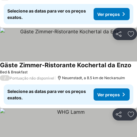
Selecione as datas para ver os preços
Ver preços
exatos.
Partilhar
Ad
Gäste Zimmer-Ristorante Kochertal da Enzo
Bed & Breakfast
/
Neuenstadt, a 8.5 km de Neckarsulm
Pontuação não disponível
Selecione as datas para ver os preços
Ver preços
exatos.
Partilhar
Ad