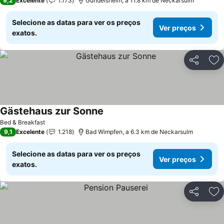
9,2
Excelente
1.173
Gundelsheim, a 11.8 km de Neckarsulm
Selecione as datas para ver os preços
Ver preços
exatos.
Partilhar
Ad
Gästehaus zur Sonne
Bed & Breakfast
9,1
Excelente
1.218
Bad Wimpfen, a 6.3 km de Neckarsulm
Selecione as datas para ver os preços
Ver preços
exatos.
Partilhar
Ad