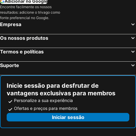
Adicionar no Google
Welzheim, bed and breakfasts
Waiblingen, bed and breakfasts
Encontre facilmente os nossos
Ludwigsburg, bed and breakfasts
Waldbrunn, bed and breakfasts
resultados: adicione o trivago como
fonte preferencial no Google.
Backnang, bed and breakfasts
Talheim, bed and breakfasts
Empresa
Bretten, bed and breakfasts
Schönbrunn, bed and breakfasts
Os nossos produtos
Termos e políticas
Suporte
Inicie sessão para desfrutar de
vantagens exclusivas para membros
Personalize a sua experiência
Ofertas e preços para membros
Iniciar sessão