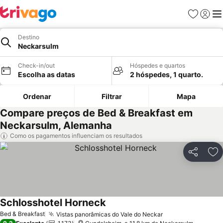
Favoritos
Iniciar
Me
Destino
Neckarsulm
Check-in/out
Hóspedes e quartos
Escolha as datas
2 hóspedes, 1 quarto.
Ordenar
Filtrar
Mapa
Compare preços de Bed & Breakfast em
Neckarsulm, Alemanha
Como os pagamentos influenciam os resultados
Partilhar
Ad
Schlosshotel Horneck
Bed & Breakfast
Vistas panorâmicas do Vale do Neckar