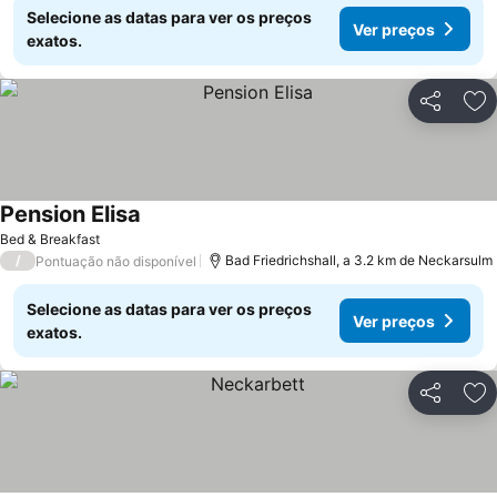
Selecione as datas para ver os preços
Ver preços
exatos.
Partilhar
Ad
Pension Elisa
Bed & Breakfast
/
Bad Friedrichshall, a 3.2 km de Neckarsulm
Pontuação não disponível
Selecione as datas para ver os preços
Ver preços
exatos.
Partilhar
Ad