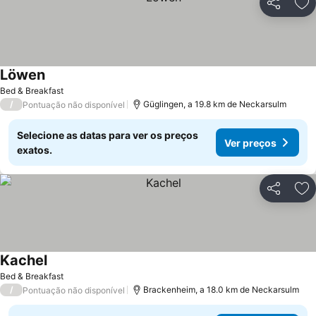
Partilhar
Ad
Löwen
Bed & Breakfast
/
Güglingen, a 19.8 km de Neckarsulm
Pontuação não disponível
Selecione as datas para ver os preços
Ver preços
exatos.
Partilhar
Ad
Kachel
Bed & Breakfast
/
Brackenheim, a 18.0 km de Neckarsulm
Pontuação não disponível