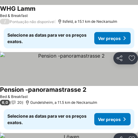
WHG Lamm
Bed & Breakfast
/
Ilsfeld, a 15.1 km de Neckarsulm
Pontuação não disponível
Selecione as datas para ver os preços
Ver preços
exatos.
Partilhar
Ad
Pension -panoramastrasse 2
Bed & Breakfast
6,0
20
Gundelsheim, a 11.5 km de Neckarsulm
Selecione as datas para ver os preços
Ver preços
exatos.