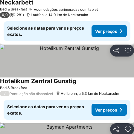
Neckarbett
Bed & Breakfast
Acomodações aprimoradas com tablet
6,9
281
Lauffen, a 14.0 km de Neckarsulm
Selecione as datas para ver os preços
Ver preços
exatos.
Partilhar
Ad
Hotelikum Zentral Gunstig
Bed & Breakfast
/
Heilbronn, a 5.3 km de Neckarsulm
Pontuação não disponível
Selecione as datas para ver os preços
Ver preços
exatos.
Partilhar
Ad