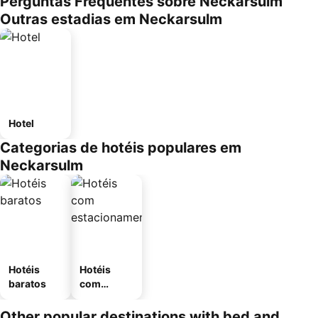
Perguntas Frequentes sobre Neckarsulm
Outras estadias em Neckarsulm
Hotel
Categorias de hotéis populares em
Neckarsulm
Hotéis
Hotéis
baratos
com
estaciona
mento
Other popular destinations with bed and