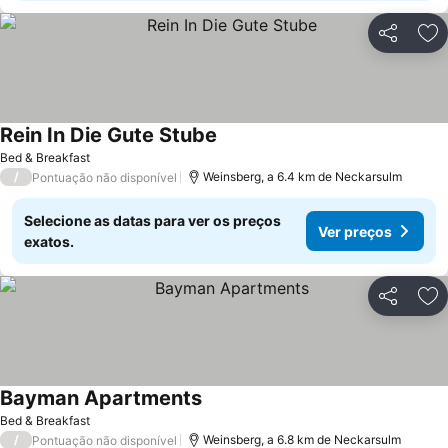
Partilhar
Ad
Rein In Die Gute Stube
Bed & Breakfast
/
Weinsberg, a 6.4 km de Neckarsulm
Pontuação não disponível
Selecione as datas para ver os preços
Ver preços
exatos.
Partilhar
Ad
Bayman Apartments
Bed & Breakfast
/
Weinsberg, a 6.8 km de Neckarsulm
Pontuação não disponível