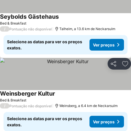
Seybolds Gästehaus
Bed & Breakfast
/
Talheim, a 13.6 km de Neckarsulm
Pontuação não disponível
Selecione as datas para ver os preços
Ver preços
exatos.
Partilhar
Ad
Weinsberger Kultur
Bed & Breakfast
/
Weinsberg, a 6.4 km de Neckarsulm
Pontuação não disponível
Selecione as datas para ver os preços
Ver preços
exatos.