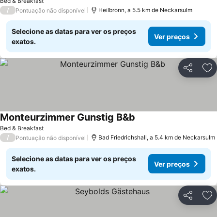
Bed & Breakfast
/
Heilbronn, a 5.5 km de Neckarsulm
Pontuação não disponível
Selecione as datas para ver os preços
Ver preços
exatos.
Partilhar
Ad
Monteurzimmer Gunstig B&b
Bed & Breakfast
/
Bad Friedrichshall, a 5.4 km de Neckarsulm
Pontuação não disponível
Selecione as datas para ver os preços
Ver preços
exatos.
Partilhar
Ad