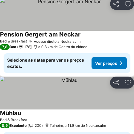
Partilhar
Ad
Pension Gergert am Neckar
Bed & Breakfast
Acesso direto a Neckarsulm
7,8
Boa
178
a 0.8 km de Centro da cidade
Selecione as datas para ver os preços
Ver preços
exatos.
Partilhar
Ad
Mühlau
Bed & Breakfast
8,9
Excelente
230
Talheim, a 11.9 km de Neckarsulm