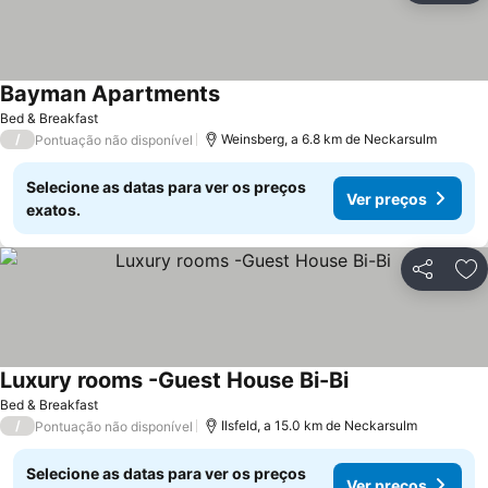
Bayman Apartments
Bed & Breakfast
/
Weinsberg, a 6.8 km de Neckarsulm
Pontuação não disponível
Selecione as datas para ver os preços
Ver preços
exatos.
Partilhar
Ad
Luxury rooms -Guest House Bi-Bi
Bed & Breakfast
/
Ilsfeld, a 15.0 km de Neckarsulm
Pontuação não disponível
Selecione as datas para ver os preços
Ver preços