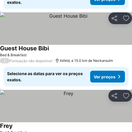
exatos.
Partilhar
Ad
Guest House Bibi
Bed & Breakfast
/
Ilsfeld, a 15.0 km de Neckarsulm
Pontuação não disponível
Selecione as datas para ver os preços
Ver preços
exatos.
Partilhar
Ad
Frey