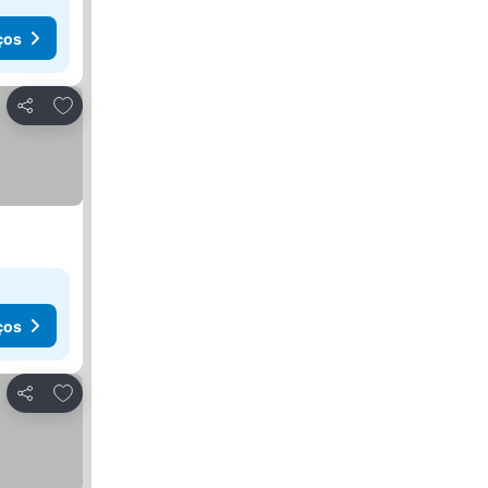
ços
Adicionar aos favoritos
Partilhar
ços
Adicionar aos favoritos
Partilhar