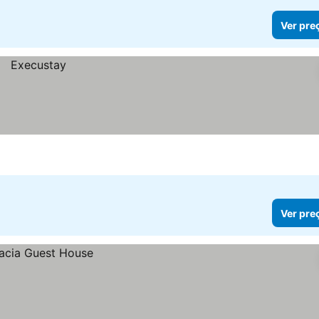
Ver pre
Ver pre