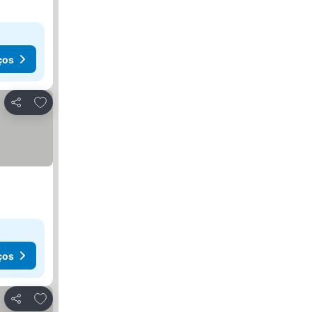
ços
Adicionar aos favoritos
Partilhar
ços
Adicionar aos favoritos
Partilhar