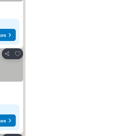
ços
Adicionar aos favoritos
Partilhar
ços