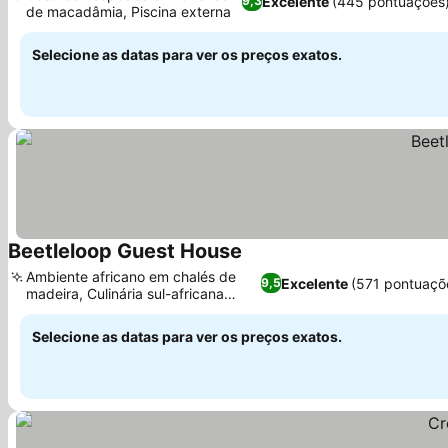
Excelente
(445 pontuações
9,3
de macadâmia, Piscina externa
Ver preços
Selecione as datas para ver os preços exatos.
Beetleloop Guest House
Ver preços
Ambiente africano em chalés de
Excelente
(571 pontuaçõ
9,5
madeira, Culinária sul-africana
Ver preços
caseira
Selecione as datas para ver os preços exatos.