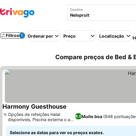
Destino
Filtros
1
Ordenar por
Preço
Localização
H
Compare preços de Bed & Br
Harmony Guesthouse
Ver preços
Opções de refeições Halal
Muito boa
(948 pontuaçõe
8,0
disponíveis, Piscina externa o ano
Ver preços
todo
Selecione as datas para ver os preços exatos.