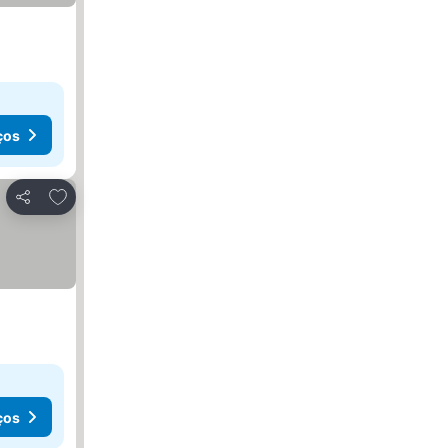
ços
Adicionar aos favoritos
Partilhar
ços