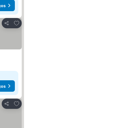
ços
Adicionar aos favoritos
Partilhar
ços
Adicionar aos favoritos
Partilhar