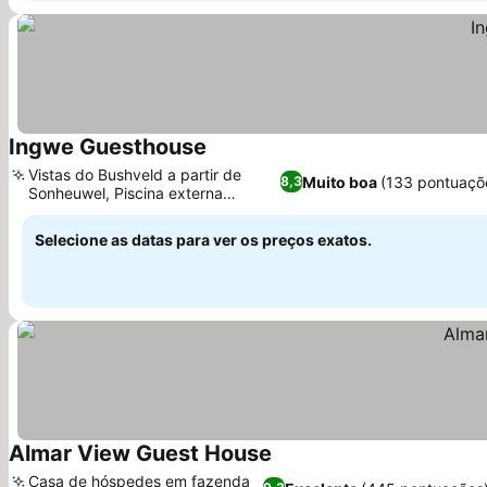
Ingwe Guesthouse
Ver preços
Vistas do Bushveld a partir de
Muito boa
(133 pontuaçõ
8,3
Sonheuwel, Piscina externa
Ver preços
convidativa
Selecione as datas para ver os preços exatos.
Almar View Guest House
Ver preços
Casa de hóspedes em fazenda