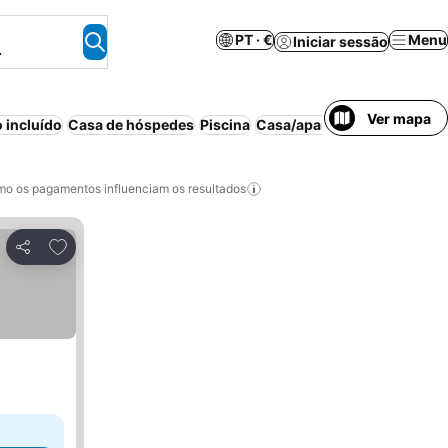
PT · €
Menu
Iniciar sessão
.
Ver mapa
 incluído
Casa de hóspedes
Piscina
Casa/apartamento inteiro
A
o os pagamentos influenciam os resultados
Adicionar aos favoritos
Partilhar