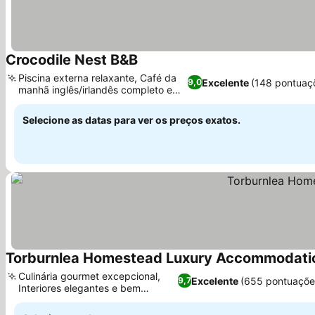
Crocodile Nest B&B
Ver preços
Piscina externa relaxante, Café da
Excelente
(148 pontuaç
9,0
manhã inglês/irlandês completo e
Ver preços
farto
Selecione as datas para ver os preços exatos.
Torburnlea Homestead Luxury Accommodati
Culinária gourmet excepcional,
Excelente
(655 pontuaçõe
9,7
Interiores elegantes e bem
Ver preços
cuidados