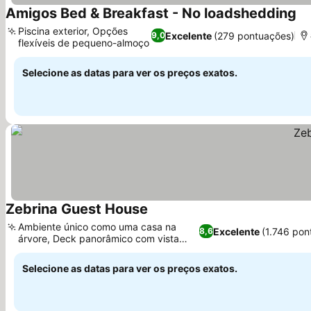
Amigos Bed & Breakfast - No loadshedding
Ve
Piscina exterior, Opções
Excelente
(279 pontuações)
9,0
flexíveis de pequeno-almoço
Ver preços
Selecione as datas para ver os preços exatos.
Zebrina Guest House
Ver preços
Ambiente único como uma casa na
Excelente
(1.746 pon
8,6
árvore, Deck panorâmico com vista
Ver preços
para Lowveld
Selecione as datas para ver os preços exatos.