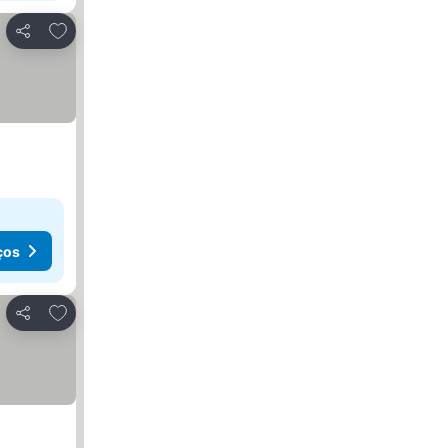
Adicionar aos favoritos
Partilhar
ços
Adicionar aos favoritos
Partilhar